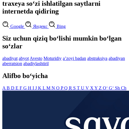
traxeya so‘zi ishlatilgan saytlarni
internetda qidiring
Google
Яндекс
Bing
Siz uchun qiziq bo‘lishi mumkin bo‘lgan
so‘zlar
abadiyat
abyot
Avesto
Moturidiy
aʼzoyi badan
abstraksiya
abadiyan
aberratsion
abadiylashtiril
Alifbo bo‘yicha
A
B
D
E
F
G
H
I
J
K
L
M
N
O
P
Q
R
S
T
U
V
X
Y
Z
O‘
G‘
Sh
Ch