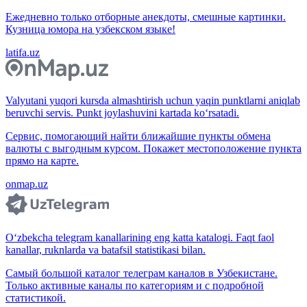
Ежедневно только отборные анекдоты, смешные картинки.
Кузница юмора на узбекском языке!
latifa.uz
Valyutani yuqori kursda almashtirish uchun yaqin punktlarni aniqlab
beruvchi servis. Punkt joylashuvini kartada ko‘rsatadi.
Сервис, помогающий найти ближайшие пункты обмена
валюты с выгодным курсом. Покажет местоположение пункта
прямо на карте.
onmap.uz
O‘zbekcha telegram kanallarining eng katta katalogi. Faqt faol
kanallar, ruknlarda va batafsil statistikasi bilan.
Самый большой каталог телеграм каналов в Узбекистане.
Только активные каналы по категориям и с подробной
статистикой.