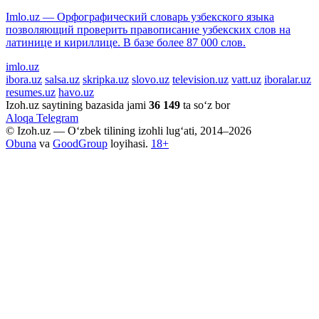
Imlo.uz — Орфографический словарь узбекского языка
позволяющий проверить правописание узбекских слов на
латинице и кириллице. В базе более 87 000 слов.
imlo.uz
ibora.uz
salsa.uz
skripka.uz
slovo.uz
television.uz
vatt.uz
iboralar.uz
resumes.uz
havo.uz
Izoh.uz saytining bazasida jami
36 149
ta so‘z bor
Aloqa
Telegram
© Izoh.uz — O‘zbek tilining izohli lug‘ati, 2014–2026
Obuna
va
GoodGroup
loyihasi.
18+