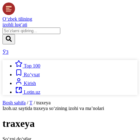
O‘zbek tilining
izohli lug‘ati
ЎЗ
Top 100
Ro‘yxat
Kirish
Lotin.uz
Bosh sahifa
/
T
/
traxeya
Izoh.uz
saytida
traxeya
so‘zining izohi va ma’nolari
traxeya
So‘zni do‘stlar