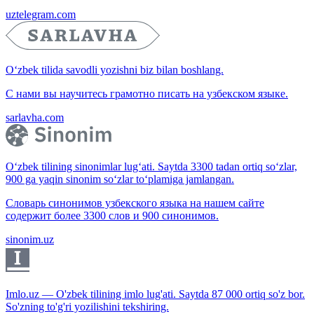
uztelegram.com
O‘zbek tilida savodli yozishni biz bilan boshlang.
С нами вы научитесь грамотно писать на узбекском языке.
sarlavha.com
O‘zbek tilining sinonimlar lug‘ati. Saytda 3300 tadan ortiq so‘zlar,
900 ga yaqin sinonim so‘zlar to‘plamiga jamlangan.
Словарь синонимов узбекского языка на нашем сайте
содержит более 3300 слов и 900 синонимов.
sinonim.uz
Imlo.uz — O'zbek tilining imlo lug'ati. Saytda 87 000 ortiq so'z bor.
So'zning to'g'ri yozilishini tekshiring.