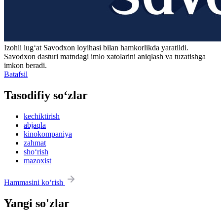
Izohli lugʻat
Savodxon
loyihasi bilan hamkorlikda yaratildi.
Savodxon dasturi matndagi imlo xatolarini aniqlash va tuzatishga
imkon beradi.
Batafsil
Tasodifiy so‘zlar
kechiktirish
abjaqla
kinokompaniya
zahmat
sho‘rish
mazoxist
Hammasini ko‘rish
Yangi so'zlar