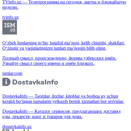
TVinfo.uz — Телепрограмма на сегодня, завтра и ближайшую
неделю.
tvinfo.uz
O‘zbek Ismlarning to‘liq, batafsil ma’nosi, kelib chiqishi, shakllari.
O‘zingiz va yaqinlaringizni ismlari ma’nosini bilib oling.
Полный смысл, происхождение, формы узбекских имён.
Узнайте смысл своего имени и имён близких.
ismlar.com
DostavkaInfo — Taomlar, dorilar, kitoblar va boshqa uy uchun
kerakli bo‘lagan narsalarni yetkazib berish xizmatlari bor servislar.
DostavkaInfo — Каталог сервисов, предлагающих доставку
еды, лекарств, книг и товаров для дома.
dostavkainfo.uz