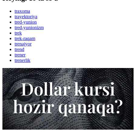
traxoma
trayektoriya
tred-yunion
tred-yunionizm
trek
trek-raqam
trenajyor
trend
trener
trenerlik