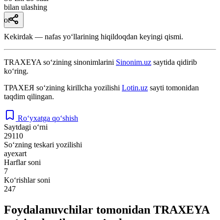
bilan ulashing
ot
Kekirdak — nafas yoʻllarining hiqildoqdan keyingi qismi.
TRAXEYA
so‘zining sinonimlarini
Sinonim.uz
saytida qidirib
ko‘ring.
ТРАХЕЯ
so‘zining kirillcha yozilishi
Lotin.uz
sayti tomonidan
taqdim qilingan.
Ro‘yxatga qo‘shish
Saytdagi o‘rni
29110
So‘zning teskari yozilishi
ayexart
Harflar soni
7
Ko‘rishlar soni
247
Foydalanuvchilar tomonidan TRAXEYA