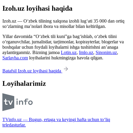
Izoh.uz loyihasi haqida
Izoh.uz — O‘zbek tilining xalqona izohli lug‘ati 35 000 dan ortiq
so‘zlarning ma’nolari ibora va misollar bilan keltirilgan.
Yillar davomida “O‘zbek tili kuni”ga bag‘ishlab, o‘zbek tilini
o‘rganuvchilar, jurnalistlar, tarjimonlar, kopirayterlar, blogerlar va
boshqalar uchun foydali loyihalarni ishga tushirishni an’anaga
aylantirganmiz. Bizning jamoa
Lotin.uz
,
Imlo.uz
,
Sinonim.uz
,
Sarlavha.com
loyihalarini hukmingizga havola qilgan.
Batafsil Izoh.uz loyihasi haqida
Loyihalarimiz
TVinfo.uz — Bugun, ertaga va keyingi hafta uchun to‘liq
teledasturlar.