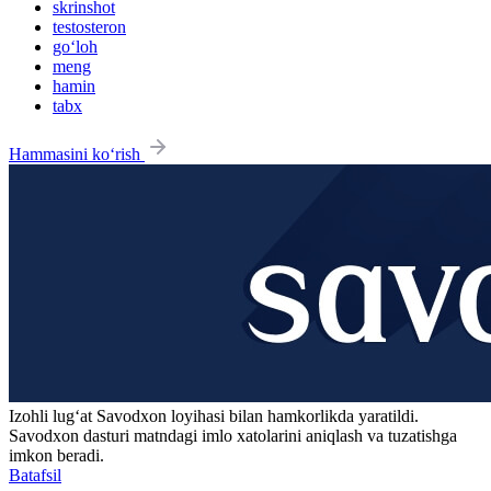
skrinshot
testosteron
go‘loh
meng
hamin
tabx
Hammasini ko‘rish
Izohli lugʻat
Savodxon
loyihasi bilan hamkorlikda yaratildi.
Savodxon dasturi matndagi imlo xatolarini aniqlash va tuzatishga
imkon beradi.
Batafsil