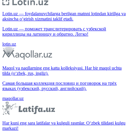
Lotin.uz — foydalanuvchilarga berilgan matnni lotindan kirillga va
aksincha o‘girish xizmatini taklif etadi.
Lotin.uz — поможет транслитерировать с узбекской
кириллицы на латиницу и обратно. Легко!
lotin.uz
Maqol va naqllarning eng katta kolleksiyasi. Har bir maqol uchta
tilda (o‘zbek, rus, ingliz).
Самая большая коллекция пословиц и поговорок на трёх
языках (узбекский, русский, английский).
maqollar.uz
Har kuni eng sara latifalar va kulguli rasmlar. O‘zbek tilidagi kulgu
markazi!