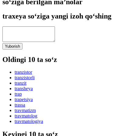
so‘ziga berilgan ma’nolar
traxeya so‘ziga yangi izoh qo‘shing
Yuborish
Oldingi 10 ta so‘z
tranzistor
tranzistorli
tranzit
transheya
trap
trapetsiya
trassa
travmatizm
travmatolog
travmatologiya
Keyingi 10 ta so‘z