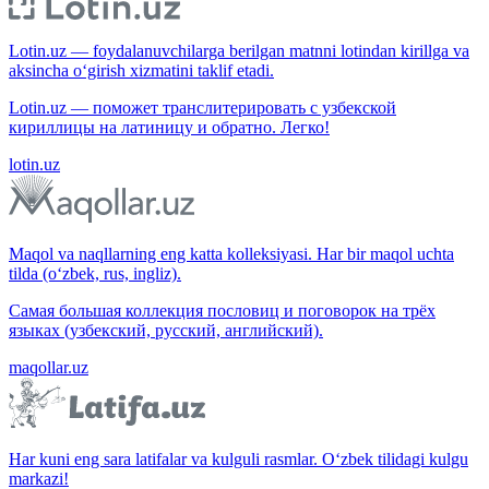
Lotin.uz — foydalanuvchilarga berilgan matnni lotindan kirillga va
aksincha o‘girish xizmatini taklif etadi.
Lotin.uz — поможет транслитерировать с узбекской
кириллицы на латиницу и обратно. Легко!
lotin.uz
Maqol va naqllarning eng katta kolleksiyasi. Har bir maqol uchta
tilda (o‘zbek, rus, ingliz).
Самая большая коллекция пословиц и поговорок на трёх
языках (узбекский, русский, английский).
maqollar.uz
Har kuni eng sara latifalar va kulguli rasmlar. O‘zbek tilidagi kulgu
markazi!