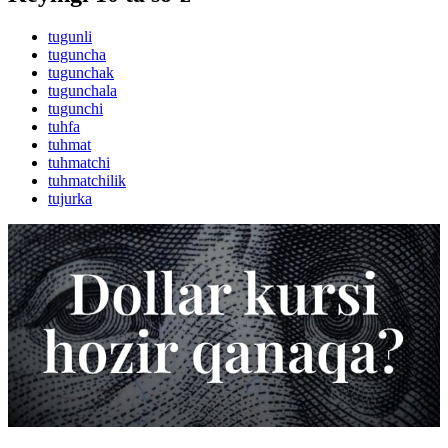
tugunli
tuguncha
tugunchak
tugunchala
tugunchi
tuhfa
tuhmat
tuhmatchi
tuhmatchilik
tujurka