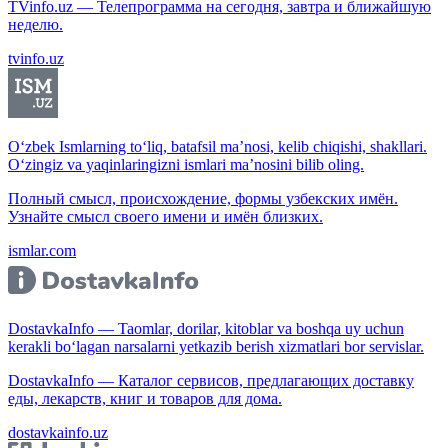
TVinfo.uz — Телепрограмма на сегодня, завтра и ближайшую
неделю.
tvinfo.uz
O‘zbek Ismlarning to‘liq, batafsil ma’nosi, kelib chiqishi, shakllari.
O‘zingiz va yaqinlaringizni ismlari ma’nosini bilib oling.
Полный смысл, происхождение, формы узбекских имён.
Узнайте смысл своего имени и имён близких.
ismlar.com
DostavkaInfo — Taomlar, dorilar, kitoblar va boshqa uy uchun
kerakli bo‘lagan narsalarni yetkazib berish xizmatlari bor servislar.
DostavkaInfo — Каталог сервисов, предлагающих доставку
еды, лекарств, книг и товаров для дома.
dostavkainfo.uz