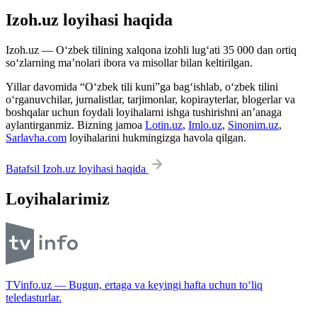
Izoh.uz loyihasi haqida
Izoh.uz — O‘zbek tilining xalqona izohli lug‘ati 35 000 dan ortiq
so‘zlarning ma’nolari ibora va misollar bilan keltirilgan.
Yillar davomida “O‘zbek tili kuni”ga bag‘ishlab, o‘zbek tilini
o‘rganuvchilar, jurnalistlar, tarjimonlar, kopirayterlar, blogerlar va
boshqalar uchun foydali loyihalarni ishga tushirishni an’anaga
aylantirganmiz. Bizning jamoa
Lotin.uz
,
Imlo.uz
,
Sinonim.uz
,
Sarlavha.com
loyihalarini hukmingizga havola qilgan.
Batafsil Izoh.uz loyihasi haqida
Loyihalarimiz
TVinfo.uz — Bugun, ertaga va keyingi hafta uchun to‘liq
teledasturlar.