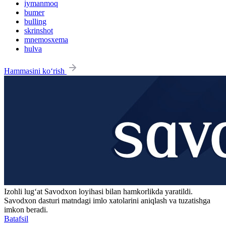
iymanmoq
bumer
bulling
skrinshot
mnemosxema
hulva
Hammasini ko‘rish
Izohli lugʻat
Savodxon
loyihasi bilan hamkorlikda yaratildi.
Savodxon dasturi matndagi imlo xatolarini aniqlash va tuzatishga
imkon beradi.
Batafsil