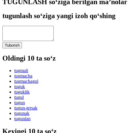
TUGUNLASH so‘ziga berilgan ma’nolar
tugunlash so‘ziga yangi izoh qo‘shing
Yuborish
Oldingi 10 ta so‘z
tugmali
tugmacha
tugmachagul
tuguk
tuguklik
tugul
tugun
tugun-tersak
tugunak
tugunlan
Keyingi 10 ta so‘z