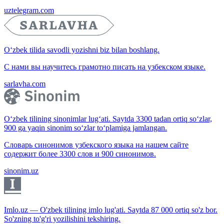
uztelegram.com
O‘zbek tilida savodli yozishni biz bilan boshlang.
С нами вы научитесь грамотно писать на узбекском языке.
sarlavha.com
O‘zbek tilining sinonimlar lug‘ati. Saytda 3300 tadan ortiq so‘zlar,
900 ga yaqin sinonim so‘zlar to‘plamiga jamlangan.
Словарь синонимов узбекского языка на нашем сайте
содержит более 3300 слов и 900 синонимов.
sinonim.uz
Imlo.uz — O'zbek tilining imlo lug'ati. Saytda 87 000 ortiq so'z bor.
So'zning to'g'ri yozilishini tekshiring.