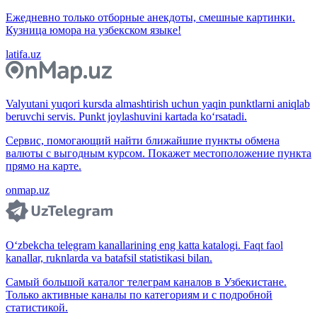
Ежедневно только отборные анекдоты, смешные картинки.
Кузница юмора на узбекском языке!
latifa.uz
Valyutani yuqori kursda almashtirish uchun yaqin punktlarni aniqlab
beruvchi servis. Punkt joylashuvini kartada ko‘rsatadi.
Сервис, помогающий найти ближайшие пункты обмена
валюты с выгодным курсом. Покажет местоположение пункта
прямо на карте.
onmap.uz
O‘zbekcha telegram kanallarining eng katta katalogi. Faqt faol
kanallar, ruknlarda va batafsil statistikasi bilan.
Самый большой каталог телеграм каналов в Узбекистане.
Только активные каналы по категориям и с подробной
статистикой.