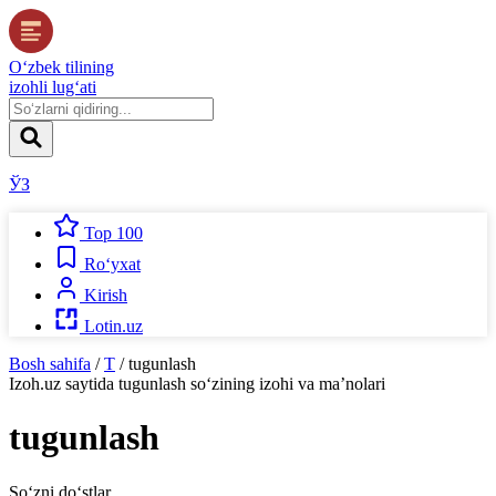
O‘zbek tilining
izohli lug‘ati
ЎЗ
Top 100
Ro‘yxat
Kirish
Lotin.uz
Bosh sahifa
/
T
/
tugunlash
Izoh.uz
saytida
tugunlash
so‘zining izohi va ma’nolari
tugunlash
So‘zni do‘stlar