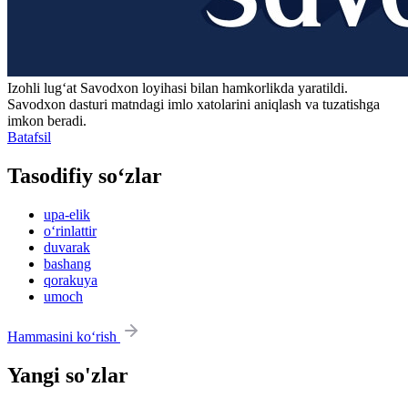
Izohli lugʻat
Savodxon
loyihasi bilan hamkorlikda yaratildi.
Savodxon dasturi matndagi imlo xatolarini aniqlash va tuzatishga
imkon beradi.
Batafsil
Tasodifiy so‘zlar
upa-elik
o‘rinlattir
duvarak
bashang
qorakuya
umoch
Hammasini ko‘rish
Yangi so'zlar