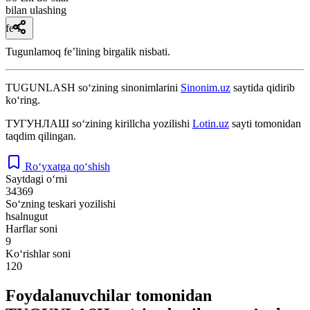
bilan ulashing
fe’l
Tugunlamoq feʼlining birgalik nisbati.
TUGUNLASH
so‘zining sinonimlarini
Sinonim.uz
saytida qidirib
ko‘ring.
ТУГУНЛАШ
so‘zining kirillcha yozilishi
Lotin.uz
sayti tomonidan
taqdim qilingan.
Ro‘yxatga qo‘shish
Saytdagi o‘rni
34369
So‘zning teskari yozilishi
hsalnugut
Harflar soni
9
Ko‘rishlar soni
120
Foydalanuvchilar tomonidan