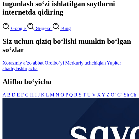
tugunlash so‘zi ishlatilgan saytlarni
internetda qidiring
Google
Яндекс
Bing
Siz uchun qiziq bo‘lishi mumkin bo‘lgan
so‘zlar
Xorazmiy
aʼzo
abbat
Orolbo‘yi
Merkuriy
achchiqlan
Yupiter
abadiylashtir
acha
Alifbo bo‘yicha
A
B
D
E
F
G
H
I
J
K
L
M
N
O
P
Q
R
S
T
U
V
X
Y
Z
O‘
G‘
Sh
Ch