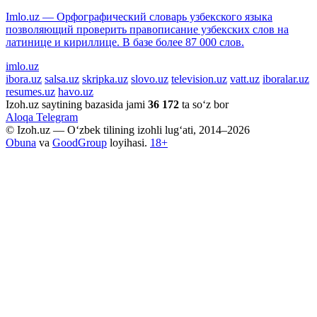
Imlo.uz — Орфографический словарь узбекского языка
позволяющий проверить правописание узбекских слов на
латинице и кириллице. В базе более 87 000 слов.
imlo.uz
ibora.uz
salsa.uz
skripka.uz
slovo.uz
television.uz
vatt.uz
iboralar.uz
resumes.uz
havo.uz
Izoh.uz saytining bazasida jami
36 172
ta so‘z bor
Aloqa
Telegram
© Izoh.uz — O‘zbek tilining izohli lug‘ati, 2014–2026
Obuna
va
GoodGroup
loyihasi.
18+