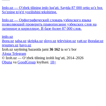
Imlo.uz — O'zbek tilining imlo lug'ati. Saytda 87 000 ortiq so'z bor.
So'zning to'g'ri yozilishini tekshiring.
Imlo.uz — Орфографический словарь узбекского языка
позволяющий проверить правописание узбекских слов на
латинице и кириллице. В базе более 87 000 слов.
imlo.uz
ibora.uz
salsa.uz
skripka.uz
slovo.uz
television.uz
vatt.uz
iboralar.uz
resumes.uz
havo.uz
Izoh.uz saytining bazasida jami
36 162
ta so‘z bor
Aloqa
Telegram
© Izoh.uz — O‘zbek tilining izohli lug‘ati, 2014–2026
Obuna
va
GoodGroup
loyihasi.
18+