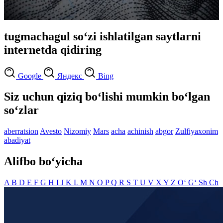
tugmachagul so‘zi ishlatilgan saytlarni
internetda qidiring
Google
Яндекс
Bing
Siz uchun qiziq bo‘lishi mumkin bo‘lgan
so‘zlar
aberratsion
Avesto
Nizomiy
Mars
acha
achinish
abgor
Zulfiyaxonim
abadiyat
Alifbo bo‘yicha
A
B
D
E
F
G
H
I
J
K
L
M
N
O
P
Q
R
S
T
U
V
X
Y
Z
O‘
G‘
Sh
Ch