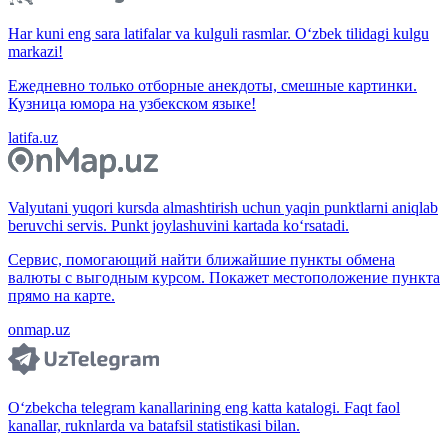
Har kuni eng sara latifalar va kulguli rasmlar. O‘zbek tilidagi kulgu
markazi!
Ежедневно только отборные анекдоты, смешные картинки.
Кузница юмора на узбекском языке!
latifa.uz
Valyutani yuqori kursda almashtirish uchun yaqin punktlarni aniqlab
beruvchi servis. Punkt joylashuvini kartada ko‘rsatadi.
Сервис, помогающий найти ближайшие пункты обмена
валюты с выгодным курсом. Покажет местоположение пункта
прямо на карте.
onmap.uz
O‘zbekcha telegram kanallarining eng katta katalogi. Faqt faol
kanallar, ruknlarda va batafsil statistikasi bilan.