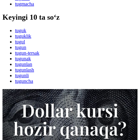
tugmacha
Keyingi 10 ta so‘z
tuguk
tuguklik
tugul
tugun
tugun-tersak
tugunak
tugunlan
tugunlash
tugunli
tuguncha