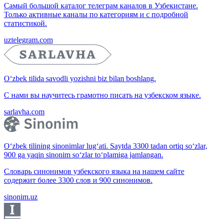
Самый большой каталог телеграм каналов в Узбекистане.
Только активные каналы по категориям и с подробной
статистикой.
uztelegram.com
O‘zbek tilida savodli yozishni biz bilan boshlang.
С нами вы научитесь грамотно писать на узбекском языке.
sarlavha.com
O‘zbek tilining sinonimlar lug‘ati. Saytda 3300 tadan ortiq so‘zlar,
900 ga yaqin sinonim so‘zlar to‘plamiga jamlangan.
Словарь синонимов узбекского языка на нашем сайте
содержит более 3300 слов и 900 синонимов.
sinonim.uz