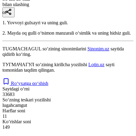
bilan ulashing
ot
1. Yovvoyi gulxayri va uning guli.
2. Mayda oq gulli oʻtsimon manzarali oʻsimlik va uning hidsiz guli.
TUGMACHAGUL
so‘zining sinonimlarini
Sinonim.uz
saytida
qidirib ko‘ring.
ТУГМАЧАГУЛ
so‘zining kirillcha yozilishi
Lotin.uz
sayti
tomonidan taqdim qilingan.
Ro‘yxatga qo‘shish
Saytdagi o‘rni
33683
So‘zning teskari yozilishi
lugahcamgut
Harflar soni
11
Ko‘rishlar soni
149