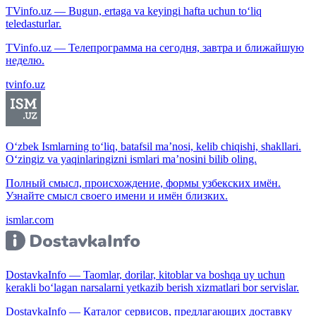
TVinfo.uz — Bugun, ertaga va keyingi hafta uchun to‘liq
teledasturlar.
TVinfo.uz — Телепрограмма на сегодня, завтра и ближайшую
неделю.
tvinfo.uz
O‘zbek Ismlarning to‘liq, batafsil ma’nosi, kelib chiqishi, shakllari.
O‘zingiz va yaqinlaringizni ismlari ma’nosini bilib oling.
Полный смысл, происхождение, формы узбекских имён.
Узнайте смысл своего имени и имён близких.
ismlar.com
DostavkaInfo — Taomlar, dorilar, kitoblar va boshqa uy uchun
kerakli bo‘lagan narsalarni yetkazib berish xizmatlari bor servislar.
DostavkaInfo — Каталог сервисов, предлагающих доставку