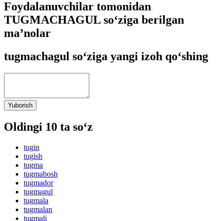
Foydalanuvchilar tomonidan
TUGMACHAGUL so‘ziga berilgan
ma’nolar
tugmachagul so‘ziga yangi izoh qo‘shing
Yuborish
Oldingi 10 ta so‘z
tugin
tugish
tugma
tugmabosh
tugmador
tugmagul
tugmala
tugmalan
tugmali