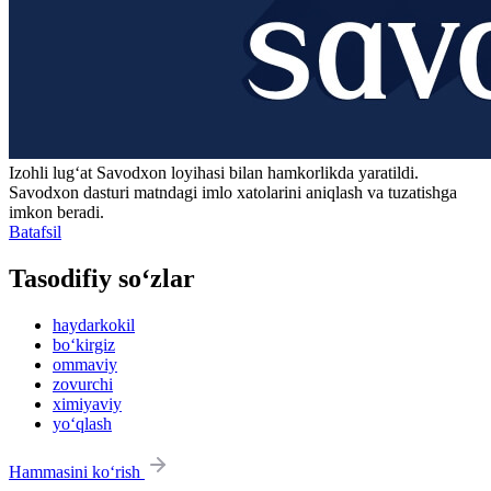
Izohli lugʻat
Savodxon
loyihasi bilan hamkorlikda yaratildi.
Savodxon dasturi matndagi imlo xatolarini aniqlash va tuzatishga
imkon beradi.
Batafsil
Tasodifiy so‘zlar
haydarkokil
bo‘kirgiz
ommaviy
zovurchi
ximiyaviy
yo‘qlash
Hammasini ko‘rish