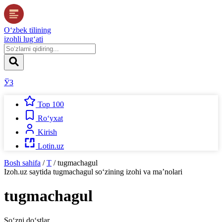
O‘zbek tilining
izohli lug‘ati
ЎЗ
Top 100
Ro‘yxat
Kirish
Lotin.uz
Bosh sahifa
/
T
/
tugmachagul
Izoh.uz
saytida
tugmachagul
so‘zining izohi va ma’nolari
tugmachagul
So‘zni do‘stlar