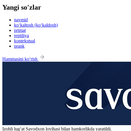
Yangi so'zlar
navmid
ko‘kaltosh (ko‘kaldosh)
primat
reptiliya
kontekstual
prank
Hammasini ko‘rish
Izohli lugʻat
Savodxon
loyihasi bilan hamkorlikda yaratildi.