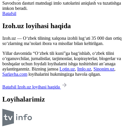
Savodxon dasturi matndagi imlo xatolarini aniqlash va tuzatishga
imkon beradi.
Batafsil
Izoh.uz loyihasi haqida
Izoh.uz — O‘zbek tilining xalqona izohli lug‘ati 35 000 dan ortiq
so‘zlarning ma’nolari ibora va misollar bilan keltirilgan.
Yillar davomida “O‘zbek tili kuni”ga bag‘ishlab, o‘zbek tilini
o‘rganuvchilar, jurnalistlar, tarjimonlar, kopirayterlar, blogerlar va
boshqalar uchun foydali loyihalarni ishga tushirishni an’anaga
aylantirganmiz. Bizning jamoa
Lotin.uz
,
Imlo.uz
,
Sinonim.uz
,
Sarlavha.com
loyihalarini hukmingizga havola qilgan.
Batafsil Izoh.uz loyihasi haqida
Loyihalarimiz