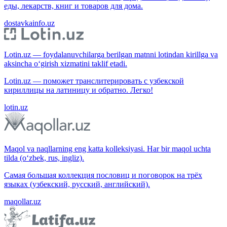
еды, лекарств, книг и товаров для дома.
dostavkainfo.uz
Lotin.uz — foydalanuvchilarga berilgan matnni lotindan kirillga va
aksincha o‘girish xizmatini taklif etadi.
Lotin.uz — поможет транслитерировать с узбекской
кириллицы на латиницу и обратно. Легко!
lotin.uz
Maqol va naqllarning eng katta kolleksiyasi. Har bir maqol uchta
tilda (o‘zbek, rus, ingliz).
Самая большая коллекция пословиц и поговорок на трёх
языках (узбекский, русский, английский).
maqollar.uz