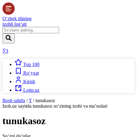
O‘zbek tilining
izohli lug‘ati
ЎЗ
Top 100
Ro‘yxat
Kirish
Lotin.uz
Bosh sahifa
/
T
/
tunukasoz
Izoh.uz
saytida
tunukasoz
so‘zining izohi va ma’nolari
tunukasoz
So‘zni do‘stlar