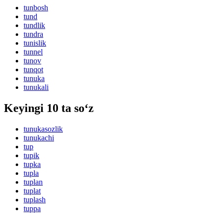
tunbosh
tund
tundlik
tundra
tunislik
tunnel
tunov
tunqot
tunuka
tunukali
Keyingi 10 ta so‘z
tunukasozlik
tunukachi
tup
tupik
tupka
tupla
tuplan
tuplat
tuplash
tuppa