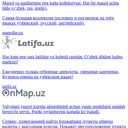
Maqol va naqllarning eng katta kolleksiyasi. Har bir maqol uchta
tilda (o‘zbek, rus, ingliz).
Самая большая коллекция пословиц и поговорок на трёх
языках (узбекский, русский, английский).
maqollar.uz
Har kuni eng sara latifalar va kulguli rasmlar. O‘zbek tilidagi kulgu
markazi!
Ежедневно только отборные анекдоты, смешные картинки.
Кузница юмора на узбекском языке!
latifa.uz
Valyutani yuqori kursda almashtirish uchun yaqin punktlarni aniqlab
beruvchi servis. Punkt joylashuvini kartada ko‘rsatadi.
Сервис, помогающий найти ближайшие пункты обмена
валюты с выгодным курсом. Покажет местоположение пункта