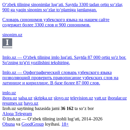
O‘zbek tilining sinonimlar lug‘ati. Saytda 3300 tadan ortiq so‘zlar,
900 ga yaqin sinonim so‘zlar to‘plamiga jamlangan.
Словарь синонимов узбекского языка на нашем сайте
содержит более 3300 слов и 900 синонимов.
sinonim.uz
Imlo.uz — O'zbek tilining imlo lug'ati. Saytda 87 000 ortiq so'z bor.
So'zning to'g'ri yozilishini tekshiring.
Imlo.uz — Орфографический словарь узбекского языка
позволяющий проверить правописание узбекских слов на
латинице и кириллице. В базе более 87 000 слов.
imlo.uz
ibora.uz
salsa.uz
skripka.uz
slovo.uz
television.uz
vatt.uz
iboralar.uz
resumes.uz
havo.uz
Izoh.uz saytining bazasida jami
36 162
ta so‘z bor
Aloqa
Telegram
© Izoh.uz — O‘zbek tilining izohli lug‘ati, 2014–2026
Obuna
va
GoodGroup
loyihasi.
18+