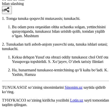
bilan ulashing
ot
1. Tomga tunuka qoquvchi mutaxassis; tunukachi.
Bu odam pora orqasidan oltita uchastka solgan, yettinchisini
qurayotganda, tunukasoz bilan urishib qolib, tomdan yiqilib
oʻlgan.
Mushtum
2. Tunukadan turli asbob-anjom yasovchi usta, tunuka ishlari ustasi;
tunukachi.
Keksa dehqon Yusuf ota obrazi oddiy tunukasoz chol Orif ota
Yusupovga topshirildi.
S. Xoʻjayev, Oʻzbek tarixiy filmlari
Ha, hunarmand tunukasoz-temirchining qoʻli kalta boʻladi.
K.
Yashin, Hamza
TUNUKASOZ
so‘zining sinonimlarini
Sinonim.uz
saytida qidirib
ko‘ring.
ТУНУКАСОЗ
so‘zining kirillcha yozilishi
Lotin.uz
sayti tomonidan
taqdim qilingan.