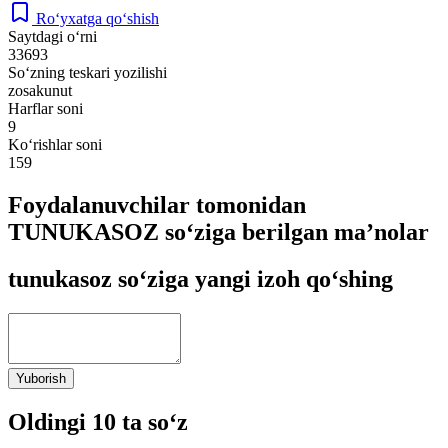
Ro‘yxatga qo‘shish
Saytdagi o‘rni
33693
So‘zning teskari yozilishi
zosakunut
Harflar soni
9
Ko‘rishlar soni
159
Foydalanuvchilar tomonidan
TUNUKASOZ so‘ziga berilgan ma’nolar
tunukasoz so‘ziga yangi izoh qo‘shing
Yuborish
Oldingi 10 ta so‘z