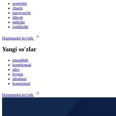
portretist
charm
parovozchi
dilxoh
gidroliz
jonfidolik
Hammasini ko‘rish
Yangi so'zlar
musahhih
kontekstual
tabx
foytun
tahajjum
konseptual
Hammasini ko‘rish