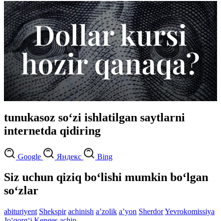
tunukasoz so‘zi ishlatilgan saytlarni
internetda qidiring
Google
Яндекс
Bing
Siz uchun qiziq bo‘lishi mumkin bo‘lgan
so‘zlar
abituriyent
Shekspir
achinish
aʼzolik
aʼyon
Sherdor
Yevrokomissiya
Jo‘qorg‘i Kenges
achin