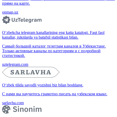
прямо на карте.
onmap.uz
O‘zbekcha telegram kanallarining eng katta katalogi. Faqt faol
kanallar, ruknlarda va batafsil statistikasi bilan.
Самый большой каталог телеграм каналов в Узбекистане.
Только активные каналы по категориям и с подробной
статистикой.
uztelegram.com
O‘zbek tilida savodli yozishni biz bilan boshlang.
С нами вы научитесь грамотно писать на узбекском языке.
sarlavha.com