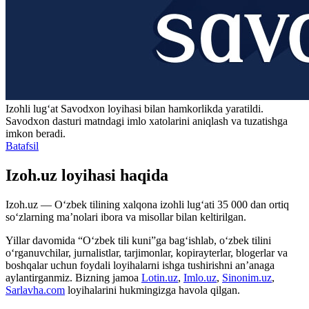
Izohli lugʻat
Savodxon
loyihasi bilan hamkorlikda yaratildi.
Savodxon dasturi matndagi imlo xatolarini aniqlash va tuzatishga
imkon beradi.
Batafsil
Izoh.uz loyihasi haqida
Izoh.uz — O‘zbek tilining xalqona izohli lug‘ati 35 000 dan ortiq
so‘zlarning ma’nolari ibora va misollar bilan keltirilgan.
Yillar davomida “O‘zbek tili kuni”ga bag‘ishlab, o‘zbek tilini
o‘rganuvchilar, jurnalistlar, tarjimonlar, kopirayterlar, blogerlar va
boshqalar uchun foydali loyihalarni ishga tushirishni an’anaga
aylantirganmiz. Bizning jamoa
Lotin.uz
,
Imlo.uz
,
Sinonim.uz
,
Sarlavha.com
loyihalarini hukmingizga havola qilgan.