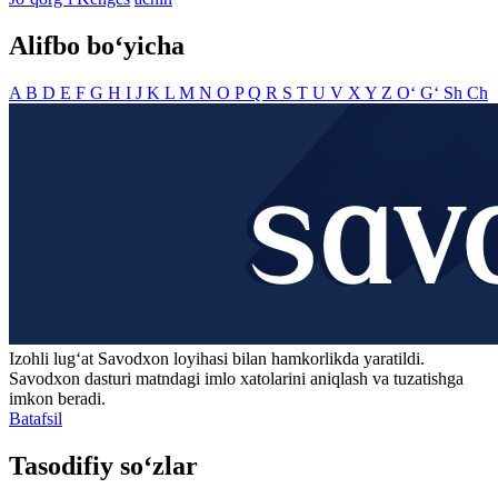
Alifbo bo‘yicha
A
B
D
E
F
G
H
I
J
K
L
M
N
O
P
Q
R
S
T
U
V
X
Y
Z
O‘
G‘
Sh
Ch
Izohli lugʻat
Savodxon
loyihasi bilan hamkorlikda yaratildi.
Savodxon dasturi matndagi imlo xatolarini aniqlash va tuzatishga
imkon beradi.
Batafsil
Tasodifiy so‘zlar