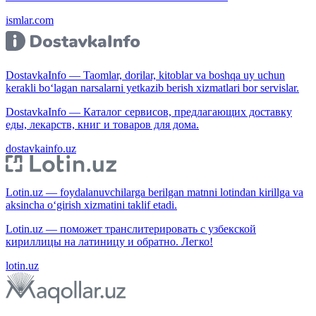
ismlar.com
DostavkaInfo — Taomlar, dorilar, kitoblar va boshqa uy uchun
kerakli bo‘lagan narsalarni yetkazib berish xizmatlari bor servislar.
DostavkaInfo — Каталог сервисов, предлагающих доставку
еды, лекарств, книг и товаров для дома.
dostavkainfo.uz
Lotin.uz — foydalanuvchilarga berilgan matnni lotindan kirillga va
aksincha o‘girish xizmatini taklif etadi.
Lotin.uz — поможет транслитерировать с узбекской
кириллицы на латиницу и обратно. Легко!
lotin.uz