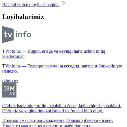
Batafsil Izoh.uz loyihasi haqida
Loyihalarimiz
TVinfo.uz — Bugun, ertaga va keyingi hafta uchun to‘liq
teledasturlar.
TVinfo.uz — Телепрограмма на сегодня, завтра и ближайшую
неделю.
tvinfo.uz
O‘zbek Ismlarning to‘liq, batafsil ma’nosi, kelib chiqishi, shakllari.
O‘zingiz va yaqinlaringizni ismlari ma’nosini bilib oling.
Полный смысл, происхождение, формы узбекских имён.
Узнайте смысл своего имени и имён близких.