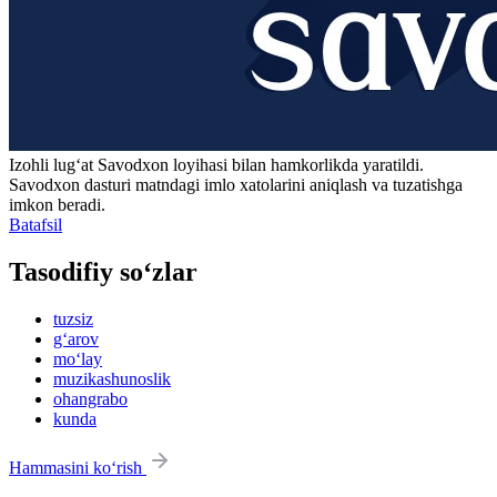
Izohli lugʻat
Savodxon
loyihasi bilan hamkorlikda yaratildi.
Savodxon dasturi matndagi imlo xatolarini aniqlash va tuzatishga
imkon beradi.
Batafsil
Tasodifiy so‘zlar
tuzsiz
g‘arov
mo‘lay
muzikashunoslik
ohangrabo
kunda
Hammasini ko‘rish