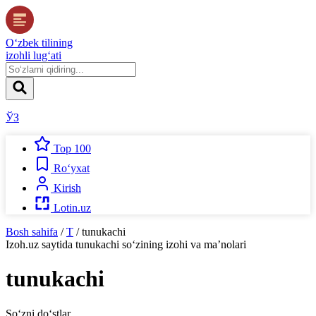
O‘zbek tilining
izohli lug‘ati
ЎЗ
Top 100
Ro‘yxat
Kirish
Lotin.uz
Bosh sahifa
/
T
/
tunukachi
Izoh.uz
saytida
tunukachi
so‘zining izohi va ma’nolari
tunukachi
So‘zni do‘stlar