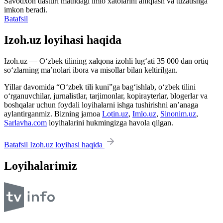
Savodxon dasturi matndagi imlo xatolarini aniqlash va tuzatishga
imkon beradi.
Batafsil
Izoh.uz loyihasi haqida
Izoh.uz — O‘zbek tilining xalqona izohli lug‘ati 35 000 dan ortiq
so‘zlarning ma’nolari ibora va misollar bilan keltirilgan.
Yillar davomida “O‘zbek tili kuni”ga bag‘ishlab, o‘zbek tilini
o‘rganuvchilar, jurnalistlar, tarjimonlar, kopirayterlar, blogerlar va
boshqalar uchun foydali loyihalarni ishga tushirishni an’anaga
aylantirganmiz. Bizning jamoa
Lotin.uz
,
Imlo.uz
,
Sinonim.uz
,
Sarlavha.com
loyihalarini hukmingizga havola qilgan.
Batafsil Izoh.uz loyihasi haqida
Loyihalarimiz