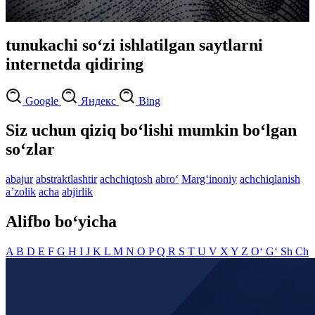
tunukachi so‘zi ishlatilgan saytlarni
internetda qidiring
Google
Яндекс
Bing
Siz uchun qiziq bo‘lishi mumkin bo‘lgan
so‘zlar
abajur
abstraktlashtir
achchiqtosh
abro‘
Marg‘inoniy
achchiqlanish
aʼzolik
acha
abjirlik
Alifbo bo‘yicha
A
B
D
E
F
G
H
I
J
K
L
M
N
O
P
Q
R
S
T
U
V
X
Y
Z
O‘
G‘
Sh
Ch