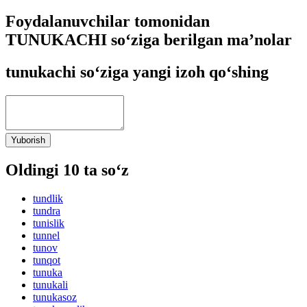
Foydalanuvchilar tomonidan
TUNUKACHI so‘ziga berilgan ma’nolar
tunukachi so‘ziga yangi izoh qo‘shing
Yuborish
Oldingi 10 ta so‘z
tundlik
tundra
tunislik
tunnel
tunov
tunqot
tunuka
tunukali
tunukasoz