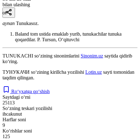
bilan ulashing
ot
aynan
Tunukasoz.
Baland tom ustida emaklab yurib, tunukachilar tunuka
qoqardilar.
P. Tursun, Oʻqituvchi
TUNUKACHI
so‘zining sinonimlarini
Sinonim.uz
saytida qidirib
ko‘ring.
ТУНУКАЧИ
so‘zining kirillcha yozilishi
Lotin.uz
sayti tomonidan
taqdim qilingan.
Ro‘yxatga qo‘shish
Saytdagi o‘rni
25113
So‘zning teskari yozilishi
ihcakunut
Harflar soni
9
Ko‘rishlar soni
125