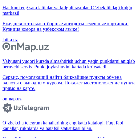
Har kuni eng sara latifalar va kulguli rasmlar. O‘zbek tilidagi kulgu
markazi!
Ежедневно только отборные анекдоты, смешные картинки.
Кузница юмора на узбекском языке!
latifa.uz
Valyutani yuqori kursda almashtirish uchun yaqin punktlarni aniqlab
beruvchi servis. Punkt joylashuvini kartada ko‘rsatadi.
Сервис, помогающий найти ближайшие пункты обмена
валюты с выгодным курсом. Покажет местоположение пункта
прямо на карте.
onmap.uz
O‘zbekcha telegram kanallarining eng katta katalogi. Faqt faol
kanallar, ruknlarda va batafsil statistikasi bilan.