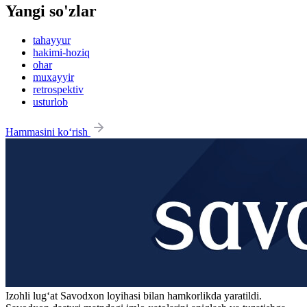
Yangi so'zlar
tahayyur
hakimi-hoziq
ohar
muxayyir
retrospektiv
usturlob
Hammasini ko‘rish
Izohli lugʻat
Savodxon
loyihasi bilan hamkorlikda yaratildi.