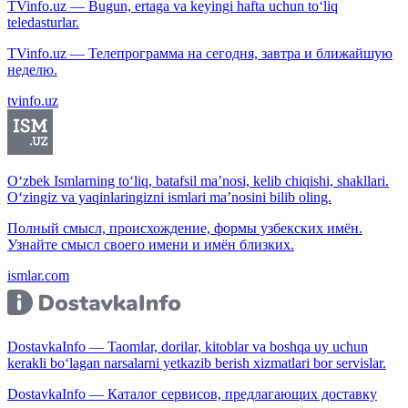
TVinfo.uz — Bugun, ertaga va keyingi hafta uchun to‘liq
teledasturlar.
TVinfo.uz — Телепрограмма на сегодня, завтра и ближайшую
неделю.
tvinfo.uz
O‘zbek Ismlarning to‘liq, batafsil ma’nosi, kelib chiqishi, shakllari.
O‘zingiz va yaqinlaringizni ismlari ma’nosini bilib oling.
Полный смысл, происхождение, формы узбекских имён.
Узнайте смысл своего имени и имён близких.
ismlar.com
DostavkaInfo — Taomlar, dorilar, kitoblar va boshqa uy uchun
kerakli bo‘lagan narsalarni yetkazib berish xizmatlari bor servislar.
DostavkaInfo — Каталог сервисов, предлагающих доставку