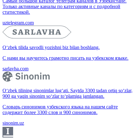
Самый большой каталог телеграм каналов в Узбекистане.
Только активные каналы по категориям и с подробной
статистикой.
uztelegram.com
O‘zbek tilida savodli yozishni biz bilan boshlang.
С нами вы научитесь грамотно писать на узбекском языке.
sarlavha.com
O‘zbek tilining sinonimlar lug‘ati. Saytda 3300 tadan ortiq so‘zlar,
900 ga yaqin sinonim so‘zlar to‘plamiga jamlangan.
Словарь синонимов узбекского языка на нашем сайте
содержит более 3300 слов и 900 синонимов.
sinonim.uz