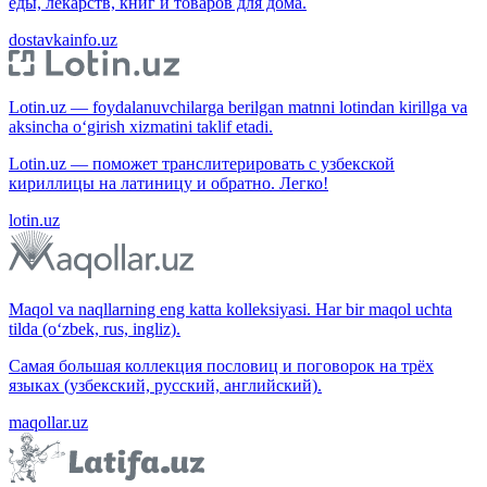
еды, лекарств, книг и товаров для дома.
dostavkainfo.uz
Lotin.uz — foydalanuvchilarga berilgan matnni lotindan kirillga va
aksincha o‘girish xizmatini taklif etadi.
Lotin.uz — поможет транслитерировать с узбекской
кириллицы на латиницу и обратно. Легко!
lotin.uz
Maqol va naqllarning eng katta kolleksiyasi. Har bir maqol uchta
tilda (o‘zbek, rus, ingliz).
Самая большая коллекция пословиц и поговорок на трёх
языках (узбекский, русский, английский).
maqollar.uz