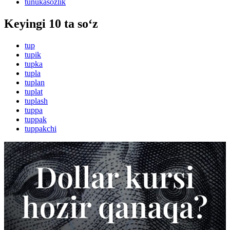
tunukasozlik
Keyingi 10 ta so‘z
tup
tupik
tupka
tupla
tuplan
tuplat
tuplash
tuppa
tuppak
tuppakchi