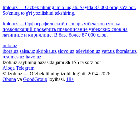
Imlo.uz — O'zbek tilining imlo lug'ati. Saytda 87 000 ortiq so'z bor.
So'zning to'g'ri yozilishini tekshiring.
Imlo.uz — Орфографический словарь узбекского языка
позволяющий проверить правописание узбекских слов на
латинице и кириллице. В базе более 87 000 слов.
imlo.uz
ibora.uz
salsa.uz
skripka.uz
slovo.uz
television.uz
vatt.uz
iboralar.uz
resumes.uz
havo.uz
Izoh.uz saytining bazasida jami
36 175
ta so‘z bor
Aloqa
Telegram
© Izoh.uz — O‘zbek tilining izohli lug‘ati, 2014–2026
Obuna
va
GoodGroup
loyihasi.
18+