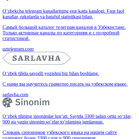
O‘zbekcha telegram kanallarining eng katta katalogi. Faqt faol
kanallar, ruknlarda va batafsil statistikasi bilan.
Самый большой каталог телеграм каналов в Узбекистане.
Только активные каналы по категориям и с подробной
статистикой.
uztelegram.com
O‘zbek tilida savodli yozishni biz bilan boshlang.
С нами вы научитесь грамотно писать на узбекском языке.
sarlavha.com
O‘zbek tilining sinonimlar lug‘ati. Saytda 3300 tadan ortiq so‘zlar,
900 ga yaqin sinonim so‘zlar to‘plamiga jamlangan.
Словарь синонимов узбекского языка на нашем сайте
содержит более 3300 слов и 900 синонимов.