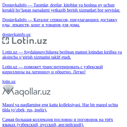
DostavkaInfo — Taomlar, dorilar, kitoblar va boshqa uy uchun
kerakli bo‘lagan narsalarni yetkazib berish xizmatlari bor servislar.
DostavkaInfo — Каталог сервисов, предлагающих доставку
еды, лекарств, книг и товаров для дома.
dostavkainfo.uz
Lotin.uz — foydalanuvchilarga berilgan matnni lotindan kirillga va
aksincha o‘girish xizmatini taklif etadi.
Lotin.uz — поможет транслитерировать с узбекской
кириллицы на латиницу и обратно. Легко!
lotin.uz
Maqol va naqllarning eng katta kolleksiyasi. Har bir maqol uchta
tilda (o‘zbek, rus, ingliz).
Самая большая коллекция пословиц и поговорок на трёх
языках (узбекский, русский, английский).