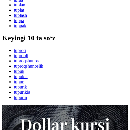
tuplan
tuplat
tuplash
tuppa
tuppak
Keyingi 10 ta so‘z
tuproq
tuproqli
tuproqshunos
tuproqshunoslik
tupuk
tupukla
tupur
tupurik
tupurikla
tupurin