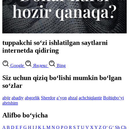
tuppakchi so‘zi ishlatilgan saytlarni
internetda qidiring
Google
Яндекс
Bing
Siz uchun qiziq bo‘lishi mumkin bo‘lgan
so‘zlar
abjir
abadiy
abgorlik
Sherdor
aʼyon
abzal
achchiqlantir
Boltiqbo‘yi
abrishim
Alifbo bo‘yicha
A
B
D
E
F
G
H
I
J
K
L
M
N
O
P
Q
R
S
T
U
V
X
Y
Z
O‘
G‘
Sh
Ch