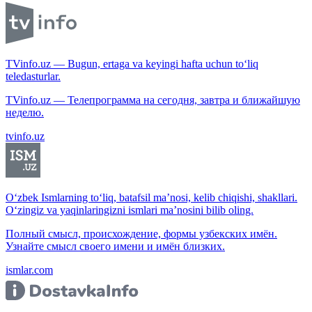
TVinfo.uz — Bugun, ertaga va keyingi hafta uchun to‘liq
teledasturlar.
TVinfo.uz — Телепрограмма на сегодня, завтра и ближайшую
неделю.
tvinfo.uz
O‘zbek Ismlarning to‘liq, batafsil ma’nosi, kelib chiqishi, shakllari.
O‘zingiz va yaqinlaringizni ismlari ma’nosini bilib oling.
Полный смысл, происхождение, формы узбекских имён.
Узнайте смысл своего имени и имён близких.
ismlar.com