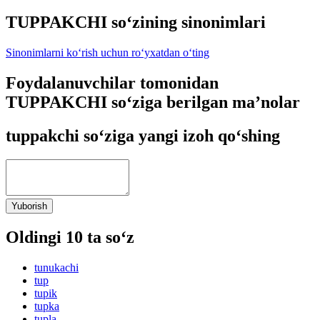
TUPPAKCHI so‘zining sinonimlari
Sinonimlarni ko‘rish uchun ro‘yxatdan o‘ting
Foydalanuvchilar tomonidan
TUPPAKCHI so‘ziga berilgan ma’nolar
tuppakchi so‘ziga yangi izoh qo‘shing
Yuborish
Oldingi 10 ta so‘z
tunukachi
tup
tupik
tupka
tupla