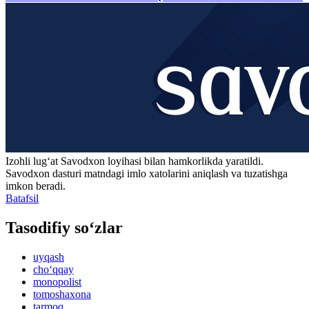
Izohli lugʻat
Savodxon
loyihasi bilan hamkorlikda yaratildi.
Savodxon dasturi matndagi imlo xatolarini aniqlash va tuzatishga
imkon beradi.
Batafsil
Tasodifiy so‘zlar
uyqash
cho‘qqay
monopolist
tomoshaxona
tarmoq