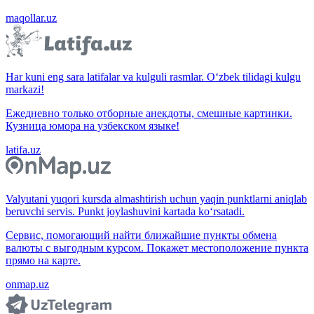
maqollar.uz
Har kuni eng sara latifalar va kulguli rasmlar. O‘zbek tilidagi kulgu
markazi!
Ежедневно только отборные анекдоты, смешные картинки.
Кузница юмора на узбекском языке!
latifa.uz
Valyutani yuqori kursda almashtirish uchun yaqin punktlarni aniqlab
beruvchi servis. Punkt joylashuvini kartada ko‘rsatadi.
Сервис, помогающий найти ближайшие пункты обмена
валюты с выгодным курсом. Покажет местоположение пункта
прямо на карте.
onmap.uz