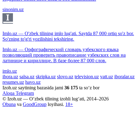
sinonim.uz
Imlo.uz — O'zbek tilining imlo lug'ati. Saytda 87 000 ortiq so'z bor.
So'zning to'g'ri yozilishini tekshiring.
Imlo.uz — Орфографический словарь узбекского языка
позволяющий проверить правописание узбекских слов на
латинице и кириллице. В базе более 87 000 слов.
imlo.uz
ibora.uz
salsa.uz
skripka.uz
slovo.uz
television.uz
vatt.uz
iboralar.uz
resumes.uz
havo.uz
Izoh.uz saytining bazasida jami
36 175
ta so‘z bor
Aloqa
Telegram
© Izoh.uz — O‘zbek tilining izohli lug‘ati, 2014–2026
Obuna
va
GoodGroup
loyihasi.
18+