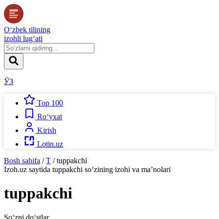
O‘zbek tilining
izohli lug‘ati
ЎЗ
Top 100
Ro‘yxat
Kirish
Lotin.uz
Bosh sahifa
/
T
/
tuppakchi
Izoh.uz
saytida
tuppakchi
so‘zining izohi va ma’nolari
tuppakchi
So‘zni do‘stlar