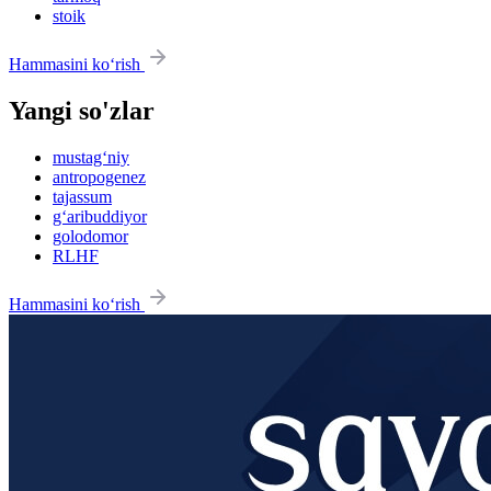
stoik
Hammasini ko‘rish
Yangi so'zlar
mustag‘niy
antropogenez
tajassum
g‘aribuddiyor
golodomor
RLHF
Hammasini ko‘rish