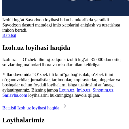
Izohli lugʻat
Savodxon
loyihasi bilan hamkorlikda yaratildi.
Savodxon dasturi matndagi imlo xatolarini aniqlash va tuzatishga
imkon beradi.
Batafsil
Izoh.uz loyihasi haqida
Izoh.uz — O‘zbek tilining xalqona izohli lug‘ati 35 000 dan ortiq
so‘zlarning ma’nolari ibora va misollar bilan keltirilgan.
Yillar davomida “O‘zbek tili kuni”ga bag‘ishlab, o‘zbek tilini
o‘rganuvchilar, jurnalistlar, tarjimonlar, kopirayterlar, blogerlar va
boshqalar uchun foydali loyihalarni ishga tushirishni an’anaga
aylantirganmiz. Bizning jamoa
Lotin.uz
,
Imlo.uz
,
Sinonim.uz
,
Sarlavha.com
loyihalarini hukmingizga havola qilgan.
Batafsil Izoh.uz loyihasi haqida
Loyihalarimiz