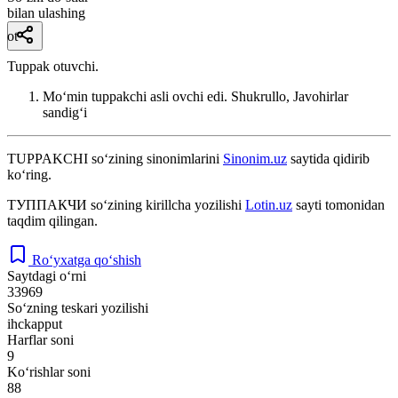
bilan ulashing
ot
Tuppak otuvchi.
Moʻmin tuppakchi asli ovchi edi.
Shukrullo, Javohirlar
sandigʻi
TUPPAKCHI
so‘zining sinonimlarini
Sinonim.uz
saytida qidirib
ko‘ring.
ТУППАКЧИ
so‘zining kirillcha yozilishi
Lotin.uz
sayti tomonidan
taqdim qilingan.
Ro‘yxatga qo‘shish
Saytdagi o‘rni
33969
So‘zning teskari yozilishi
ihckapput
Harflar soni
9
Ko‘rishlar soni
88