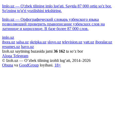
Imlo.uz — O'zbek tilining imlo lug'ati. Saytda 87 000 ortiq so'z bor.
So'zning to'g'ri yozilishini tekshiring.
Imlo.uz — Орфографический словарь узбекского языка
позволяющий проверить правописание узбекских слов на
латинице и кириллице. В базе более 87 000 слов.
imlo.uz
ibora.uz
salsa.uz
skripka.uz
slovo.uz
television.uz
vatt.uz
iboralar.uz
resumes.uz
havo.uz
Izoh.uz saytining bazasida jami
36 162
ta so‘z bor
Aloqa
Telegram
© Izoh.uz — O‘zbek tilining izohli lug‘ati, 2014–2026
Obuna
va
GoodGroup
loyihasi.
18+