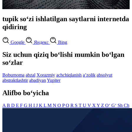
tupik so‘zi ishlatilgan saytlarni internetda
qidiring
Google
Яндекс
Bing
Siz uchun qiziq bo‘lishi mumkin bo‘lgan
so‘zlar
Boburnoma
abzal
Xorazmiy
achchiqlanish
aʼzolik
absolyut
abstraktlashtir
abadiyan
Yupiter
Alifbo bo‘yicha
A
B
D
E
F
G
H
I
J
K
L
M
N
O
P
Q
R
S
T
U
V
X
Y
Z
O‘
G‘
Sh
Ch