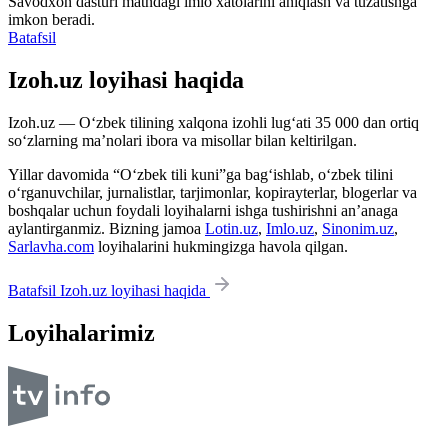
Savodxon dasturi matndagi imlo xatolarini aniqlash va tuzatishga
imkon beradi.
Batafsil
Izoh.uz loyihasi haqida
Izoh.uz — O‘zbek tilining xalqona izohli lug‘ati 35 000 dan ortiq
so‘zlarning ma’nolari ibora va misollar bilan keltirilgan.
Yillar davomida “O‘zbek tili kuni”ga bag‘ishlab, o‘zbek tilini
o‘rganuvchilar, jurnalistlar, tarjimonlar, kopirayterlar, blogerlar va
boshqalar uchun foydali loyihalarni ishga tushirishni an’anaga
aylantirganmiz. Bizning jamoa
Lotin.uz
,
Imlo.uz
,
Sinonim.uz
,
Sarlavha.com
loyihalarini hukmingizga havola qilgan.
Batafsil Izoh.uz loyihasi haqida
Loyihalarimiz