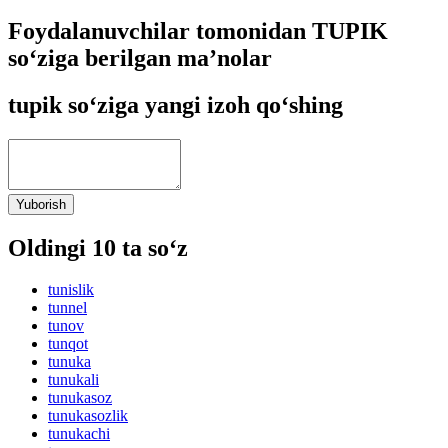
Foydalanuvchilar tomonidan TUPIK
so‘ziga berilgan ma’nolar
tupik so‘ziga yangi izoh qo‘shing
Yuborish
Oldingi 10 ta so‘z
tunislik
tunnel
tunov
tunqot
tunuka
tunukali
tunukasoz
tunukasozlik
tunukachi