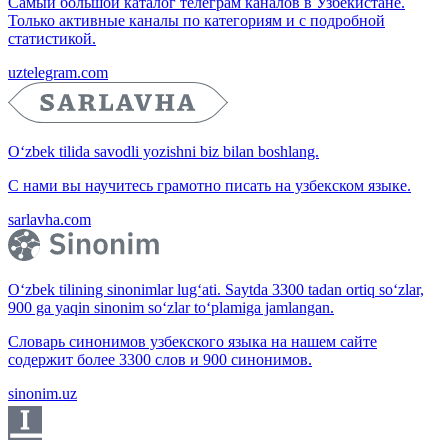
Самый большой каталог телеграм каналов в Узбекистане.
Только активные каналы по категориям и с подробной
статистикой.
uztelegram.com
O‘zbek tilida savodli yozishni biz bilan boshlang.
С нами вы научитесь грамотно писать на узбекском языке.
sarlavha.com
O‘zbek tilining sinonimlar lug‘ati. Saytda 3300 tadan ortiq so‘zlar,
900 ga yaqin sinonim so‘zlar to‘plamiga jamlangan.
Словарь синонимов узбекского языка на нашем сайте
содержит более 3300 слов и 900 синонимов.
sinonim.uz