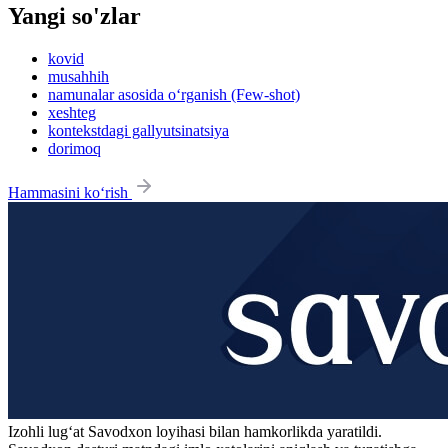
Yangi so'zlar
kovid
musahhih
namunalar asosida o‘rganish (Few-shot)
xeshteg
kontekstdagi gallyutsinatsiya
dorimoq
Hammasini ko‘rish
Izohli lugʻat
Savodxon
loyihasi bilan hamkorlikda yaratildi.