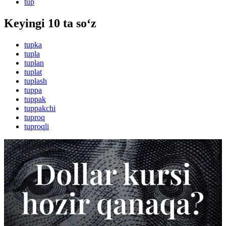
tup
Keyingi 10 ta so‘z
tupka
tupla
tuplan
tuplat
tuplash
tuppa
tuppak
tuppakchi
tuproq
tuproqli