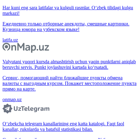
Har kuni eng sara latifalar va kulguli rasmlar. O‘zbek tilidagi kulgu
markazi!
Ежедневно только отборные анекдоты, смешные картинки.
Кузница юмора на узбекском языке!
latifa.uz
Valyutani yuqori kursda almashtirish uchun yaqin punktlarni aniqlab
beruvchi servis. Punkt joylashuvini kartada ko‘rsatadi.
Сервис, помогающий найти ближайшие пункты обмена
валюты с выгодным курсом. Покажет местоположение пункта
прямо на карте.
onmap.uz
O‘zbekcha telegram kanallarining eng katta katalogi. Faqt faol
kanallar, ruknlarda va batafsil statistikasi bilan.