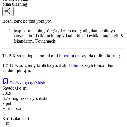
bilan ulashing
ot
Boshi berk koʻcha yoki yoʻl.
Inspektor ishning oʻngʻay koʻchayotganligidan benihoya
xursand holda ikkinchi tupikdagi ikkinchi eshikni taqillatdi.
S.
Iskandarov, Tovlamachi
TUPIK
so‘zining sinonimlarini
Sinonim.uz
saytida qidirib ko‘ring.
ТУПИК
so‘zining kirillcha yozilishi
Lotin.uz
sayti tomonidan
taqdim qilingan.
Ro‘yxatga qo‘shish
Saytdagi o‘rni
33694
So‘zning teskari yozilishi
kiput
Harflar soni
5
Ko‘rishlar soni
290