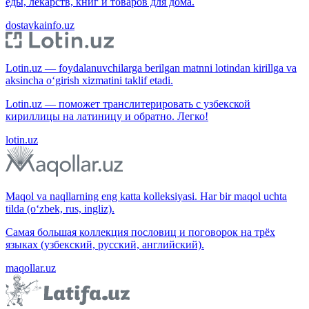
еды, лекарств, книг и товаров для дома.
dostavkainfo.uz
Lotin.uz — foydalanuvchilarga berilgan matnni lotindan kirillga va
aksincha o‘girish xizmatini taklif etadi.
Lotin.uz — поможет транслитерировать с узбекской
кириллицы на латиницу и обратно. Легко!
lotin.uz
Maqol va naqllarning eng katta kolleksiyasi. Har bir maqol uchta
tilda (o‘zbek, rus, ingliz).
Самая большая коллекция пословиц и поговорок на трёх
языках (узбекский, русский, английский).
maqollar.uz