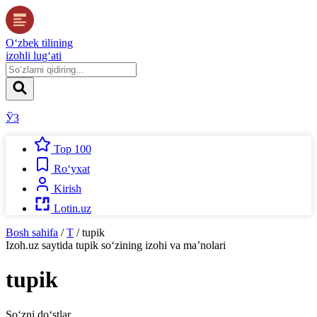
O‘zbek tilining
izohli lug‘ati
ЎЗ
Top 100
Ro‘yxat
Kirish
Lotin.uz
Bosh sahifa
/
T
/
tupik
Izoh.uz
saytida
tupik
so‘zining izohi va ma’nolari
tupik
So‘zni do‘stlar