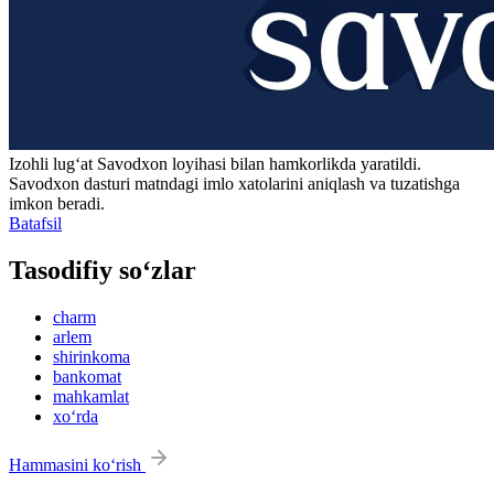
Izohli lugʻat
Savodxon
loyihasi bilan hamkorlikda yaratildi.
Savodxon dasturi matndagi imlo xatolarini aniqlash va tuzatishga
imkon beradi.
Batafsil
Tasodifiy so‘zlar
charm
arlem
shirinkoma
bankomat
mahkamlat
xo‘rda
Hammasini ko‘rish