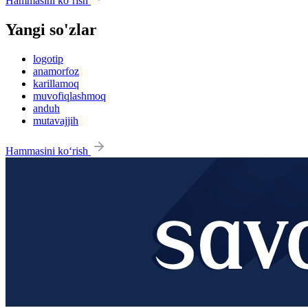
Hammasini ko‘rish
Yangi so'zlar
logotip
anamorfoz
karillamoq
muvofiqlashmoq
anduh
mutavajjih
Hammasini ko‘rish