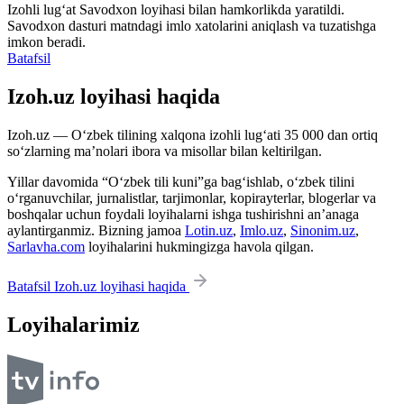
Izohli lugʻat
Savodxon
loyihasi bilan hamkorlikda yaratildi.
Savodxon dasturi matndagi imlo xatolarini aniqlash va tuzatishga
imkon beradi.
Batafsil
Izoh.uz loyihasi haqida
Izoh.uz — O‘zbek tilining xalqona izohli lug‘ati 35 000 dan ortiq
so‘zlarning ma’nolari ibora va misollar bilan keltirilgan.
Yillar davomida “O‘zbek tili kuni”ga bag‘ishlab, o‘zbek tilini
o‘rganuvchilar, jurnalistlar, tarjimonlar, kopirayterlar, blogerlar va
boshqalar uchun foydali loyihalarni ishga tushirishni an’anaga
aylantirganmiz. Bizning jamoa
Lotin.uz
,
Imlo.uz
,
Sinonim.uz
,
Sarlavha.com
loyihalarini hukmingizga havola qilgan.
Batafsil Izoh.uz loyihasi haqida
Loyihalarimiz