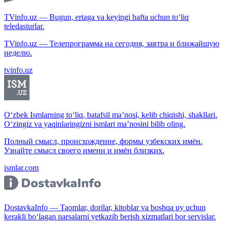
TVinfo.uz — Bugun, ertaga va keyingi hafta uchun to‘liq
teledasturlar.
TVinfo.uz — Телепрограмма на сегодня, завтра и ближайшую
неделю.
tvinfo.uz
O‘zbek Ismlarning to‘liq, batafsil ma’nosi, kelib chiqishi, shakllari.
O‘zingiz va yaqinlaringizni ismlari ma’nosini bilib oling.
Полный смысл, происхождение, формы узбекских имён.
Узнайте смысл своего имени и имён близких.
ismlar.com
DostavkaInfo — Taomlar, dorilar, kitoblar va boshqa uy uchun
kerakli bo‘lagan narsalarni yetkazib berish xizmatlari bor servislar.