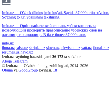
Imlo.uz — O'zbek tilining imlo lug'ati. Saytda 87 000 ortiq so'z bor.
So'zning to'g'ri yozilishini tekshiring.
Imlo.uz — Орфографический словарь узбекского языка
позволяющий проверить правописание узбекских слов на
латинице и кириллице. В базе более 87 000 слов.
imlo.uz
ibora.uz
salsa.uz
skripka.uz
slovo.uz
television.uz
vatt.uz
iboralar.uz
resumes.uz
havo.uz
Izoh.uz saytining bazasida jami
36 172
ta so‘z bor
Aloqa
Telegram
© Izoh.uz — O‘zbek tilining izohli lug‘ati, 2014–2026
Obuna
va
GoodGroup
loyihasi.
18+