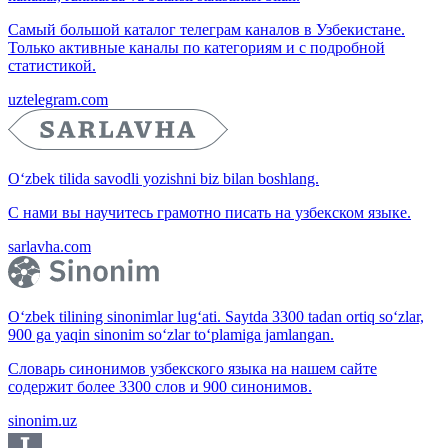
Самый большой каталог телеграм каналов в Узбекистане.
Только активные каналы по категориям и с подробной
статистикой.
uztelegram.com
O‘zbek tilida savodli yozishni biz bilan boshlang.
С нами вы научитесь грамотно писать на узбекском языке.
sarlavha.com
O‘zbek tilining sinonimlar lug‘ati. Saytda 3300 tadan ortiq so‘zlar,
900 ga yaqin sinonim so‘zlar to‘plamiga jamlangan.
Словарь синонимов узбекского языка на нашем сайте
содержит более 3300 слов и 900 синонимов.
sinonim.uz