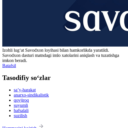
Izohli lugʻat
Savodxon
loyihasi bilan hamkorlikda yaratildi.
Savodxon dasturi matndagi imlo xatolarini aniqlash va tuzatishga
imkon beradi.
Batafsil
Tasodifiy so‘zlar
saʼy-harakat
anarxo-sindikalistik
qovjiroq
suyumli
hafsalali
suzilish