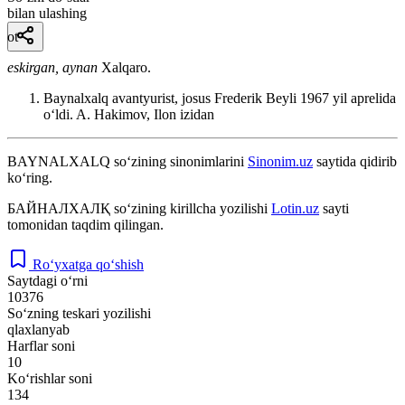
bilan ulashing
ot
eskirgan, aynan
Xalqaro.
Baynalxalq avantyurist, josus Frederik Beyli 1967 yil aprelida
oʻldi.
A. Hakimov, Ilon izidan
BAYNALXALQ
so‘zining sinonimlarini
Sinonim.uz
saytida qidirib
ko‘ring.
БАЙНАЛХАЛҚ
so‘zining kirillcha yozilishi
Lotin.uz
sayti
tomonidan taqdim qilingan.
Ro‘yxatga qo‘shish
Saytdagi o‘rni
10376
So‘zning teskari yozilishi
qlaxlanyab
Harflar soni
10
Ko‘rishlar soni
134