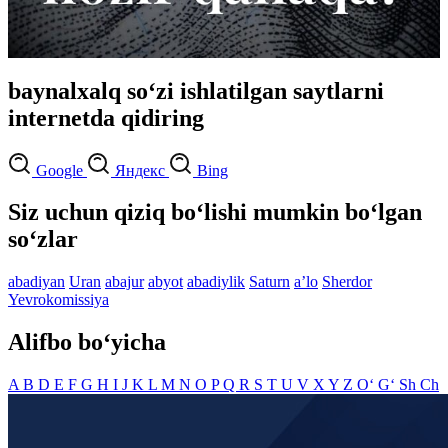
baynalxalq so‘zi ishlatilgan saytlarni
internetda qidiring
Google
Яндекс
Bing
Siz uchun qiziq bo‘lishi mumkin bo‘lgan
so‘zlar
abadiyan
Uran
abajur
abyot
abadiylik
Saturn
aʼlo
Sherdor
Yevrokomissiya
Alifbo bo‘yicha
A
B
D
E
F
G
H
I
J
K
L
M
N
O
P
Q
R
S
T
U
V
X
Y
Z
O‘
G‘
Sh
Ch