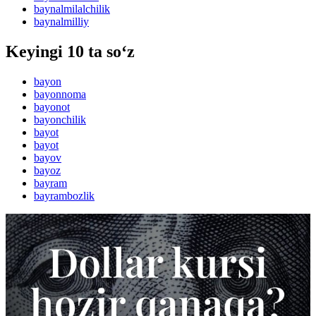
baynalmilalchilik
baynalmilliy
Keyingi 10 ta so‘z
bayon
bayonnoma
bayonot
bayonchilik
bayot
bayot
bayov
bayoz
bayram
bayrambozlik