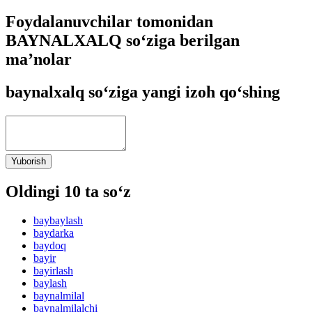
Foydalanuvchilar tomonidan
BAYNALXALQ so‘ziga berilgan
ma’nolar
baynalxalq so‘ziga yangi izoh qo‘shing
Yuborish
Oldingi 10 ta so‘z
baybaylash
baydarka
baydoq
bayir
bayirlash
baylash
baynalmilal
baynalmilalchi