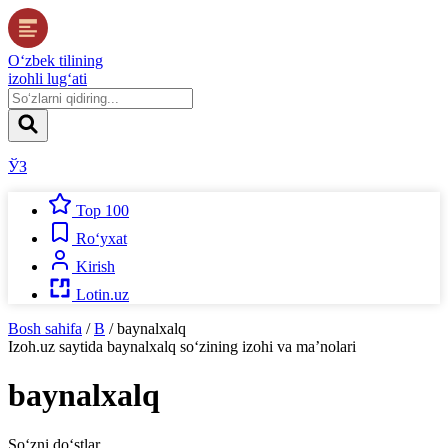
O‘zbek tilining
izohli lug‘ati
ЎЗ
Top 100
Ro‘yxat
Kirish
Lotin.uz
Bosh sahifa
/
B
/
baynalxalq
Izoh.uz
saytida
baynalxalq
so‘zining izohi va ma’nolari
baynalxalq
So‘zni do‘stlar