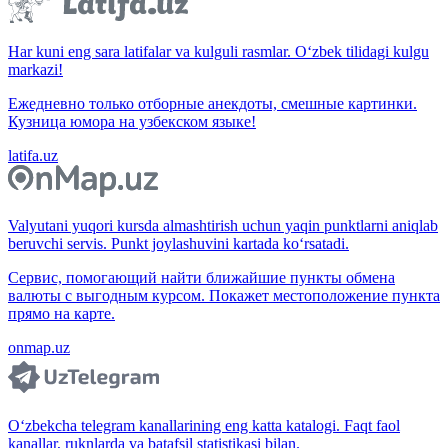
Har kuni eng sara latifalar va kulguli rasmlar. O‘zbek tilidagi kulgu
markazi!
Ежедневно только отборные анекдоты, смешные картинки.
Кузница юмора на узбекском языке!
latifa.uz
Valyutani yuqori kursda almashtirish uchun yaqin punktlarni aniqlab
beruvchi servis. Punkt joylashuvini kartada ko‘rsatadi.
Сервис, помогающий найти ближайшие пункты обмена
валюты с выгодным курсом. Покажет местоположение пункта
прямо на карте.
onmap.uz
O‘zbekcha telegram kanallarining eng katta katalogi. Faqt faol
kanallar, ruknlarda va batafsil statistikasi bilan.