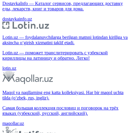
DostavkaInfo — Каталог сервисов, предлагающих доставку
еды, лекарств, книг и товаров для дома.
dostavkainfo.uz
Lotin.uz — foydalanuvchilarga berilgan matnni lotindan kirillga va
aksincha o‘girish xizmatini taklif etadi.
Lotin.uz — поможет транслитерировать с узбекской
кириллицы на латиницу и обратно. Легко!
lotin.uz
Maqol va naqllarning eng katta kolleksiyasi. Har bir maqol uchta
tilda (o‘zbek, rus, ingliz).
Самая большая коллекция пословиц и поговорок на трёх
языках (узбекский, русский, английский).
maqollar.uz