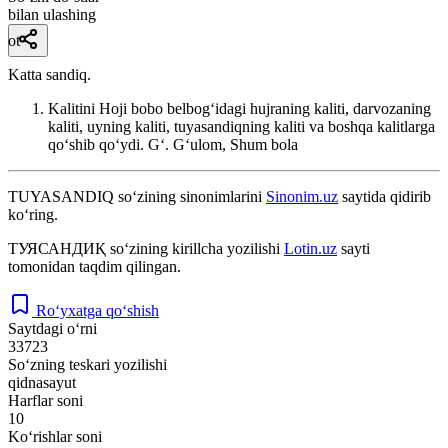
bilan ulashing
ot
Katta sandiq.
Kalitini Hoji bobo belbogʻidagi hujraning kaliti, darvozaning
kaliti, uyning kaliti, tuyasandiqning kaliti va boshqa kalitlarga
qoʻshib qoʻydi.
Gʻ. Gʻulom, Shum bola
TUYASANDIQ
so‘zining sinonimlarini
Sinonim.uz
saytida qidirib
ko‘ring.
ТУЯСАНДИҚ
so‘zining kirillcha yozilishi
Lotin.uz
sayti
tomonidan taqdim qilingan.
Ro‘yxatga qo‘shish
Saytdagi o‘rni
33723
So‘zning teskari yozilishi
qidnasayut
Harflar soni
10
Ko‘rishlar soni