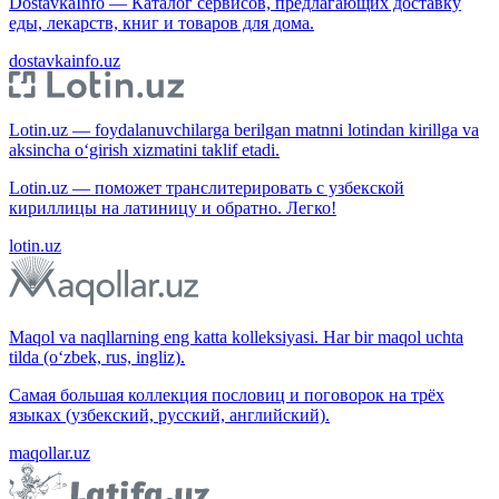
DostavkaInfo — Каталог сервисов, предлагающих доставку
еды, лекарств, книг и товаров для дома.
dostavkainfo.uz
Lotin.uz — foydalanuvchilarga berilgan matnni lotindan kirillga va
aksincha o‘girish xizmatini taklif etadi.
Lotin.uz — поможет транслитерировать с узбекской
кириллицы на латиницу и обратно. Легко!
lotin.uz
Maqol va naqllarning eng katta kolleksiyasi. Har bir maqol uchta
tilda (o‘zbek, rus, ingliz).
Самая большая коллекция пословиц и поговорок на трёх
языках (узбекский, русский, английский).
maqollar.uz