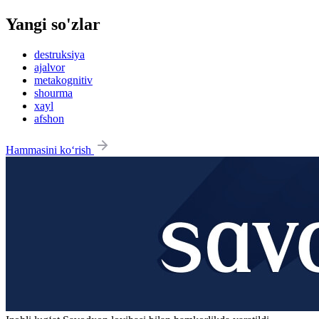
Yangi so'zlar
destruksiya
ajalvor
metakognitiv
shourma
xayl
afshon
Hammasini ko‘rish