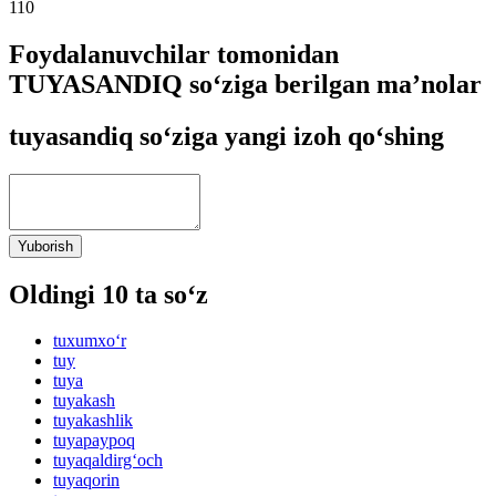
110
Foydalanuvchilar tomonidan
TUYASANDIQ so‘ziga berilgan ma’nolar
tuyasandiq so‘ziga yangi izoh qo‘shing
Yuborish
Oldingi 10 ta so‘z
tuxumxo‘r
tuy
tuya
tuyakash
tuyakashlik
tuyapaypoq
tuyaqaldirg‘och
tuyaqorin