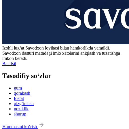
Izohli lugʻat
Savodxon
loyihasi bilan hamkorlikda yaratildi.
Savodxon dasturi matndagi imlo xatolarini aniqlash va tuzatishga
imkon beradi.
Batafsil
Tasodifiy so‘zlar
gum
qorakash
fosfat
qizg‘inlash
noziklik
shurup
Hammasini ko‘rish