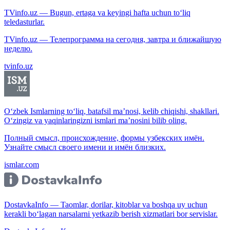
TVinfo.uz — Bugun, ertaga va keyingi hafta uchun to‘liq
teledasturlar.
TVinfo.uz — Телепрограмма на сегодня, завтра и ближайшую
неделю.
tvinfo.uz
O‘zbek Ismlarning to‘liq, batafsil ma’nosi, kelib chiqishi, shakllari.
O‘zingiz va yaqinlaringizni ismlari ma’nosini bilib oling.
Полный смысл, происхождение, формы узбекских имён.
Узнайте смысл своего имени и имён близких.
ismlar.com
DostavkaInfo — Taomlar, dorilar, kitoblar va boshqa uy uchun
kerakli bo‘lagan narsalarni yetkazib berish xizmatlari bor servislar.