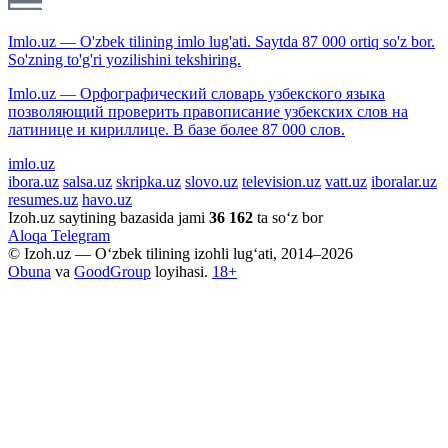
Imlo.uz — O'zbek tilining imlo lug'ati. Saytda 87 000 ortiq so'z bor.
So'zning to'g'ri yozilishini tekshiring.
Imlo.uz — Орфографический словарь узбекского языка
позволяющий проверить правописание узбекских слов на
латинице и кириллице. В базе более 87 000 слов.
imlo.uz
ibora.uz
salsa.uz
skripka.uz
slovo.uz
television.uz
vatt.uz
iboralar.uz
resumes.uz
havo.uz
Izoh.uz saytining bazasida jami
36 162
ta so‘z bor
Aloqa
Telegram
© Izoh.uz — O‘zbek tilining izohli lug‘ati, 2014–2026
Obuna
va
GoodGroup
loyihasi.
18+