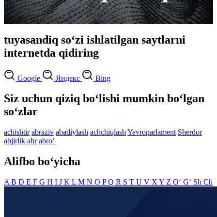
tuyasandiq so‘zi ishlatilgan saytlarni
internetda qidiring
Google
Яндекс
Bing
Siz uchun qiziq bo‘lishi mumkin bo‘lgan
so‘zlar
achishtir
abraziv
abadiylash
achchiqlash
Yevroparlament
Sherdor
abjirlik
abr
abro‘
Alifbo bo‘yicha
A
B
D
E
F
G
H
I
J
K
L
M
N
O
P
Q
R
S
T
U
V
X
Y
Z
O‘
G‘
Sh
Ch