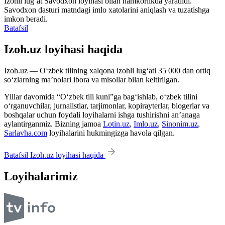
Izohli lugʻat
Savodxon
loyihasi bilan hamkorlikda yaratildi.
Savodxon dasturi matndagi imlo xatolarini aniqlash va tuzatishga
imkon beradi.
Batafsil
Izoh.uz loyihasi haqida
Izoh.uz — O‘zbek tilining xalqona izohli lug‘ati 35 000 dan ortiq
so‘zlarning ma’nolari ibora va misollar bilan keltirilgan.
Yillar davomida “O‘zbek tili kuni”ga bag‘ishlab, o‘zbek tilini
o‘rganuvchilar, jurnalistlar, tarjimonlar, kopirayterlar, blogerlar va
boshqalar uchun foydali loyihalarni ishga tushirishni an’anaga
aylantirganmiz. Bizning jamoa
Lotin.uz
,
Imlo.uz
,
Sinonim.uz
,
Sarlavha.com
loyihalarini hukmingizga havola qilgan.
Batafsil Izoh.uz loyihasi haqida
Loyihalarimiz