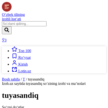
O‘zbek tilining
izohli lug‘ati
ЎЗ
Top 100
Ro‘yxat
Kirish
Lotin.uz
Bosh sahifa
/
T
/
tuyasandiq
Izoh.uz
saytida
tuyasandiq
so‘zining izohi va ma’nolari
tuyasandiq
So‘zni do‘stlar