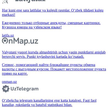
Har kuni eng sara latifalar va kulguli rasmlar. O‘zbek tilidagi kulgu
markazi!
Ежедневно только отборные анекдоты, смешные картинки.
Кузница юмора на узбекском языке!
latifa.uz
Valyutani yuqori kursda almashtirish uchun yaqin punktlarni aniqlab
beruvchi servis. Punkt joylashuvini kartada ko‘rsatadi.
Сервис, помогающий найти ближайшие пункты обмена
валюты с выгодным курсом. Покажет местоположение пункта
прямо на карте.
onmap.uz
O‘zbekcha telegram kanallarining eng katta katalogi. Faqt faol
kanallar, ruknlarda va batafsil statistikasi bilan.