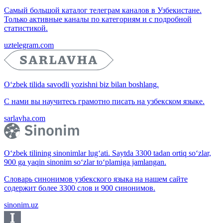
Самый большой каталог телеграм каналов в Узбекистане.
Только активные каналы по категориям и с подробной
статистикой.
uztelegram.com
O‘zbek tilida savodli yozishni biz bilan boshlang.
С нами вы научитесь грамотно писать на узбекском языке.
sarlavha.com
O‘zbek tilining sinonimlar lug‘ati. Saytda 3300 tadan ortiq so‘zlar,
900 ga yaqin sinonim so‘zlar to‘plamiga jamlangan.
Словарь синонимов узбекского языка на нашем сайте
содержит более 3300 слов и 900 синонимов.
sinonim.uz