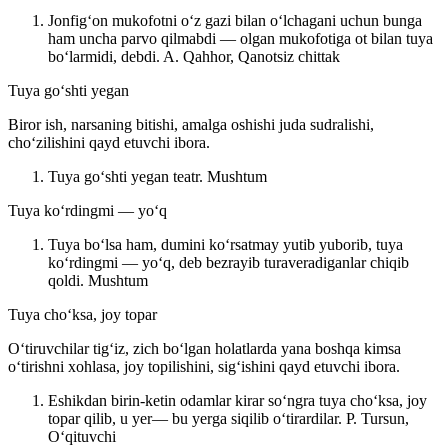
Jonfigʻon mukofotni oʻz gazi bilan oʻlchagani uchun bunga
ham uncha parvo qilmabdi — olgan mukofotiga ot bilan tuya
boʻlarmidi, debdi.
A. Qahhor, Qanotsiz chittak
Tuya goʻshti yegan
Biror ish, narsaning bitishi, amalga oshishi juda sudralishi,
choʻzilishini qayd etuvchi ibora.
Tuya goʻshti yegan teatr.
Mushtum
Tuya koʻrdingmi — yoʻq
Tuya boʻlsa ham, dumini koʻrsatmay yutib yuborib, tuya
koʻrdingmi — yoʻq, deb bezrayib turaveradiganlar chiqib
qoldi.
Mushtum
Tuya choʻksa, joy topar
Oʻtiruvchilar tigʻiz, zich boʻlgan holatlarda yana boshqa kimsa
oʻtirishni xohlasa, joy topilishini, sigʻishini qayd etuvchi ibora.
Eshikdan birin-ketin odamlar kirar soʻngra tuya choʻksa, joy
topar qilib, u yer— bu yerga siqilib oʻtirardilar.
P. Tursun,
Oʻqituvchi