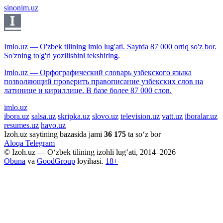
sinonim.uz
Imlo.uz — O'zbek tilining imlo lug'ati. Saytda 87 000 ortiq so'z bor.
So'zning to'g'ri yozilishini tekshiring.
Imlo.uz — Орфографический словарь узбекского языка
позволяющий проверить правописание узбекских слов на
латинице и кириллице. В базе более 87 000 слов.
imlo.uz
ibora.uz
salsa.uz
skripka.uz
slovo.uz
television.uz
vatt.uz
iboralar.uz
resumes.uz
havo.uz
Izoh.uz saytining bazasida jami
36 175
ta so‘z bor
Aloqa
Telegram
© Izoh.uz — O‘zbek tilining izohli lug‘ati, 2014–2026
Obuna
va
GoodGroup
loyihasi.
18+