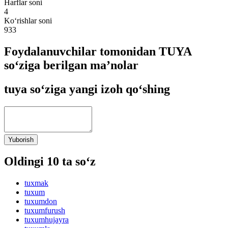
Harflar soni
4
Ko‘rishlar soni
933
Foydalanuvchilar tomonidan TUYA
so‘ziga berilgan ma’nolar
tuya so‘ziga yangi izoh qo‘shing
Yuborish
Oldingi 10 ta so‘z
tuxmak
tuxum
tuxumdon
tuxumfurush
tuxumhujayra