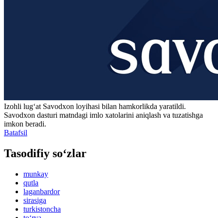
Izohli lugʻat
Savodxon
loyihasi bilan hamkorlikda yaratildi.
Savodxon dasturi matndagi imlo xatolarini aniqlash va tuzatishga
imkon beradi.
Batafsil
Tasodifiy so‘zlar
munkay
qutla
laganbardor
sirasiga
turkistoncha
to‘rva