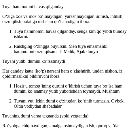
Tuya hammomni havas qilganday
Oʻziga xos va mos boʻlmaydigan, yarashmaydigan urinish, intilish,
orzu qilish holatiga nisbatan qoʻllanadigan ibora.
Tuya hammomni havas qilganday, senga kim qoʻyibdi bunday
ishlarni.
Raisliging oʻzingga buyursin. Men tuya emasmanki,
hammomni orzu qilsam.
T. Malik, Ajab dunyo
Tuyani yutib, dumini koʻrsatmaydi
Har qanday katta (koʻp) narsani ham oʻzlashtirib, undan nishon, iz
qoldirmaslikni bildiruvchi ibora.
Hozir u tomogʻining qurtini oʻldirish uchun tuya boʻlsa ham,
dumini koʻrsatmay yutib yuborishdan toymaydi.
Mushtum
Tuyani yut, lekin dumi ogʻzingdan koʻrinib turmasin.
Oybek,
Oltin vodiydan shabadalar
Tuyaning dumi yerga tegganda (yoki yetganda)
Roʻyobga chiqmaydigan, amalga oshmaydigan ish, quruq vaʼda