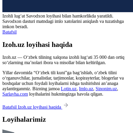
Izohli lugʻat
Savodxon
loyihasi bilan hamkorlikda yaratildi.
Savodxon dasturi matndagi imlo xatolarini aniqlash va tuzatishga
imkon beradi.
Batafsil
Izoh.uz loyihasi haqida
Izoh.uz — O‘zbek tilining xalqona izohli lug‘ati 35 000 dan ortiq
so‘zlarning ma’nolari ibora va misollar bilan keltirilgan.
Yillar davomida “O‘zbek tili kuni”ga bag‘ishlab, o‘zbek tilini
o‘rganuvchilar, jurnalistlar, tarjimonlar, kopirayterlar, blogerlar va
boshqalar uchun foydali loyihalarni ishga tushirishni an’anaga
aylantirganmiz. Bizning jamoa
Lotin.uz
,
Imlo.uz
,
Sinonim.uz
,
Sarlavha.com
loyihalarini hukmingizga havola qilgan.
Batafsil Izoh.uz loyihasi haqida
Loyihalarimiz