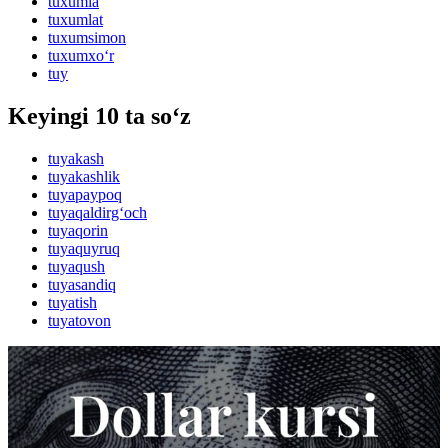
tuxumla
tuxumlat
tuxumsimon
tuxumxo‘r
tuy
Keyingi 10 ta so‘z
tuyakash
tuyakashlik
tuyapaypoq
tuyaqaldirg‘och
tuyaqorin
tuyaquyruq
tuyaqush
tuyasandiq
tuyatish
tuyatovon