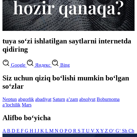
tuya so‘zi ishlatilgan saytlarni internetda
qidiring
Google
Яндекс
Bing
Siz uchun qiziq bo‘lishi mumkin bo‘lgan
so‘zlar
Neptun
abgorlik
abadiyat
Saturn
aʼzam
absolyut
Boburnoma
aʼlochilik
Mars
Alifbo bo‘yicha
A
B
D
E
F
G
H
I
J
K
L
M
N
O
P
Q
R
S
T
U
V
X
Y
Z
O‘
G‘
Sh
Ch