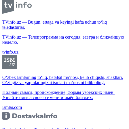
TVinfo.uz — Bugun, ertaga va keyingi hafta uchun to‘liq
teledasturlar.
TVinfo.uz — Телепрограмма на сегодня, завтра и ближайшую
неделю.
tvinfo.uz
O‘zbek Ismlarning to‘liq, batafsil ma’nosi, kelib chiqishi, shakllari.
O‘zingiz va yaqinlaringizni ismlari ma’nosini bilib oling.
Полный смысл, происхождение, формы узбекских имён.
Узнайте смысл своего имени и имён близких.
ismlar.com