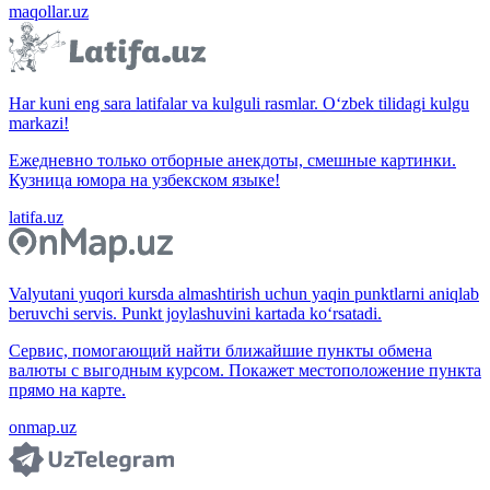
maqollar.uz
Har kuni eng sara latifalar va kulguli rasmlar. O‘zbek tilidagi kulgu
markazi!
Ежедневно только отборные анекдоты, смешные картинки.
Кузница юмора на узбекском языке!
latifa.uz
Valyutani yuqori kursda almashtirish uchun yaqin punktlarni aniqlab
beruvchi servis. Punkt joylashuvini kartada ko‘rsatadi.
Сервис, помогающий найти ближайшие пункты обмена
валюты с выгодным курсом. Покажет местоположение пункта
прямо на карте.
onmap.uz