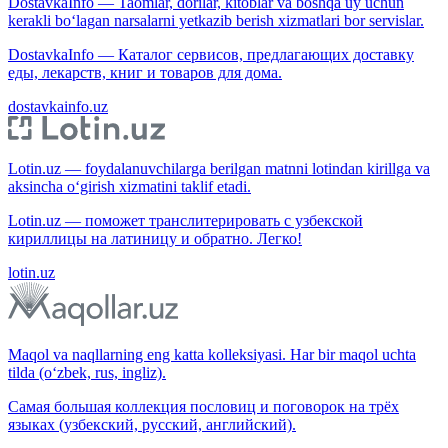
DostavkaInfo — Taomlar, dorilar, kitoblar va boshqa uy uchun
kerakli bo‘lagan narsalarni yetkazib berish xizmatlari bor servislar.
DostavkaInfo — Каталог сервисов, предлагающих доставку
еды, лекарств, книг и товаров для дома.
dostavkainfo.uz
Lotin.uz — foydalanuvchilarga berilgan matnni lotindan kirillga va
aksincha o‘girish xizmatini taklif etadi.
Lotin.uz — поможет транслитерировать с узбекской
кириллицы на латиницу и обратно. Легко!
lotin.uz
Maqol va naqllarning eng katta kolleksiyasi. Har bir maqol uchta
tilda (o‘zbek, rus, ingliz).
Самая большая коллекция пословиц и поговорок на трёх
языках (узбекский, русский, английский).