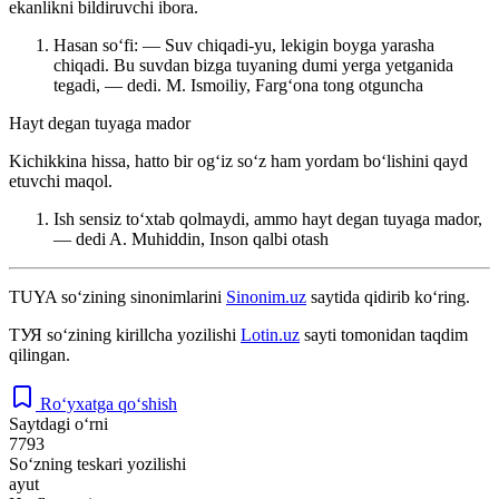
ekanlikni bildiruvchi ibora.
Hasan soʻfi: — Suv chiqadi-yu, lekigin boyga yarasha
chiqadi. Bu suvdan bizga tuyaning dumi yerga yetganida
tegadi, — dedi.
M. Ismoiliy, Fargʻona tong otguncha
Hayt degan tuyaga mador
Kichikkina hissa, hatto bir ogʻiz soʻz ham yordam boʻlishini qayd
etuvchi maqol.
Ish sensiz toʻxtab qolmaydi, ammo hayt degan tuyaga mador,
— dedi
A. Muhiddin, Inson qalbi otash
TUYA
so‘zining sinonimlarini
Sinonim.uz
saytida qidirib ko‘ring.
ТУЯ
so‘zining kirillcha yozilishi
Lotin.uz
sayti tomonidan taqdim
qilingan.
Ro‘yxatga qo‘shish
Saytdagi o‘rni
7793
So‘zning teskari yozilishi
ayut