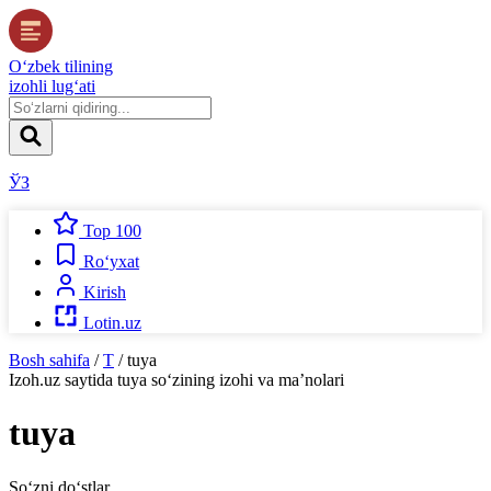
O‘zbek tilining
izohli lug‘ati
ЎЗ
Top 100
Ro‘yxat
Kirish
Lotin.uz
Bosh sahifa
/
T
/
tuya
Izoh.uz
saytida
tuya
so‘zining izohi va ma’nolari
tuya
So‘zni do‘stlar