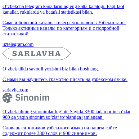
O‘zbekcha telegram kanallarining eng katta katalogi. Faqt faol
kanallar, ruknlarda va batafsil statistikasi bilan.
Самый большой каталог телеграм каналов в Узбекистане.
Только активные каналы по категориям и с подробной
статистикой.
uztelegram.com
O‘zbek tilida savodli yozishni biz bilan boshlang.
С нами вы научитесь грамотно писать на узбекском языке.
sarlavha.com
O‘zbek tilining sinonimlar lug‘ati. Saytda 3300 tadan ortiq so‘zlar,
900 ga yaqin sinonim so‘zlar to‘plamiga jamlangan.
Словарь синонимов узбекского языка на нашем сайте
содержит более 3300 слов и 900 синонимов.