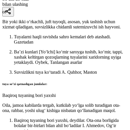
bilan ulashing
ot
Bir yoki ikki oʻrkachli, juft tuyoqli, asosan, yuk tashish uchun
xizmat qiladigan, suvsizlikka chidamli sutemizuvchi ish hayvoni.
Tuyalarni haqli ravishda sahro kemalari deb atashadi.
Gazetadan
Baʼzi kunlari [Yoʻlchi] koʻmir saroyga tushib, koʻmir, tappi,
xashak keltirgan qozoqlarning tuyalarini xaridorning uyiga
yetaklaydi.
Oybek, Tanlangan asarlar
Suvsizlikni tuya koʻtaradi
A. Qahhor, Maston
tuya
soʻzi qatnashgan jumlalar:
Baqiroq tuyaning bori yaxshi
Oila, jamoa kabilarda tergab, kutkilab yoʻlga solib turadigan ota-
ona, rahbar, yoshi ulugʻ kishiga nisbatan qoʻllanadigan maqol.
Baqiroq tuyaning bori yaxshi, deydilar. Ota-ona borligida
bolalar bir-birlari bilan ahil boʻladilar
I. Ahmedov, Ogʻir