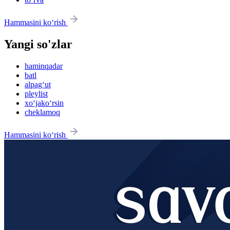
Hammasini ko‘rish
Yangi so'zlar
haminqadar
batl
alpag‘ut
pleylist
xo‘jako‘rsin
cheklamoq
Hammasini ko‘rish