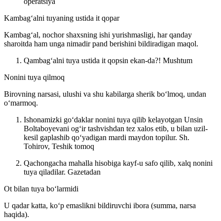
operatsiya
Kambagʻalni tuyaning ustida it qopar
Kambagʻal, nochor shaxsning ishi yurishmasligi, har qanday
sharoitda ham unga nimadir pand berishini bildiradigan maqol.
Qambagʻalni tuya ustida it qopsin ekan-da?!
Mushtum
Nonini tuya qilmoq
Birovning narsasi, ulushi va shu kabilarga sherik boʻlmoq, undan
oʻmarmoq.
Ishonamizki goʻdaklar nonini tuya qilib kelayotgan Unsin
Boltaboyevani ogʻir tashvishdan tez xalos etib, u bilan uzil-
kesil gaplashib qoʻyadigan mardi maydon topilur.
Sh.
Tohirov, Teshik tomoq
Qachongacha mahalla hisobiga kayf-u safo qilib, xalq nonini
tuya qiladilar.
Gazetadan
Ot bilan tuya boʻlarmidi
U qadar katta, koʻp emaslikni bildiruvchi ibora (summa, narsa
haqida).