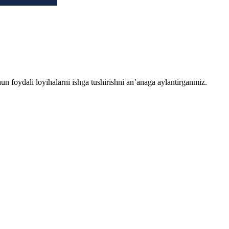
chun foydali loyihalarni ishga tushirishni an’anaga aylantirganmiz.