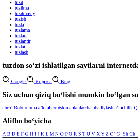
tuzil
tuzilma
tuzilmaviy
tuzish
tuzla
tuzlama
tuzlan
tuzlantir
tuzlat
tuzlash
tuzdon so‘zi ishlatilgan saytlarni internetd
Google
Яндекс
Bing
Siz uchun qiziq bo‘lishi mumkin bo‘lgan so
abro‘
Boburnoma
aʼlo
aberratsion
ablahlarcha
abadiylash
aʼlochilik
Q
Alifbo bo‘yicha
A
B
D
E
F
G
H
I
J
K
L
M
N
O
P
Q
R
S
T
U
V
X
Y
Z
O‘
G‘
Sh
Ch