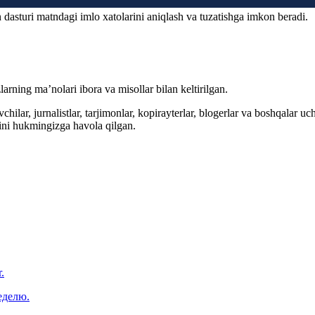
 dasturi matndagi imlo xatolarini aniqlash va tuzatishga imkon beradi.
arning ma’nolari ibora va misollar bilan keltirilgan.
hilar, jurnalistlar, tarjimonlar, kopirayterlar, blogerlar va boshqalar u
ini hukmingizga havola qilgan.
.
еделю.