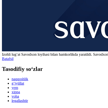
Izohli lugʻat
Savodxon
loyihasi bilan hamkorlikda yaratildi. Savodxon
Batafsil
Tasodifiy so‘zlar
naqqoshlik
g‘iytillat
yem
xippa
voha
legallashtir