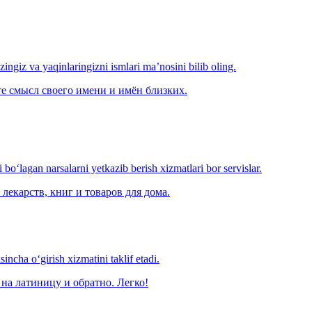
‘zingiz va yaqinlaringizni ismlari ma’nosini bilib oling.
е смысл своего имени и имён близких.
o‘lagan narsalarni yetkazib berish xizmatlari bor servislar.
лекарств, книг и товаров для дома.
ncha o‘girish xizmatini taklif etadi.
на латиницу и обратно. Легко!