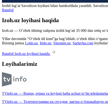
Izohli lugʻat
Savodxon
loyihasi bilan hamkorlikda yaratildi. Savodxon
Batafsil
Izoh.uz loyihasi haqida
Izoh.uz — O‘zbek tilining xalqona izohli lug‘ati 35 000 dan ortiq so‘zl
Yillar davomida “O‘zbek tili kuni”ga bag‘ishlab, o‘zbek tilini o‘rganuvc
Bizning jamoa
Lotin.uz
,
Imlo.uz
,
Sinonim.uz
,
Sarlavha.com
loyihalar
Batafsil Izoh.uz loyihasi haqida
Loyihalarimiz
TVinfo.uz — Bugun, ertaga va keyingi hafta uchun to‘liq teledasturlar
TVinfo.uz — Телепрограмма на сегодня, завтра и ближайшую н