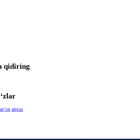
a qidiring
‘zlar
urʼon
abxaz