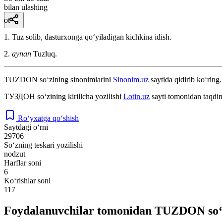
bilan ulashing
ot
1. Tuz solib, dasturxonga qoʻyiladigan kichkina idish.
2.
aynan
Tuzluq.
TUZDON
so‘zining sinonimlarini
Sinonim.uz
saytida qidirib ko‘ring.
ТУЗДОН
so‘zining kirillcha yozilishi
Lotin.uz
sayti tomonidan taqdim
Ro‘yxatga qo‘shish
Saytdagi o‘rni
29706
So‘zning teskari yozilishi
nodzut
Harflar soni
6
Ko‘rishlar soni
117
Foydalanuvchilar tomonidan TUZDON so‘z