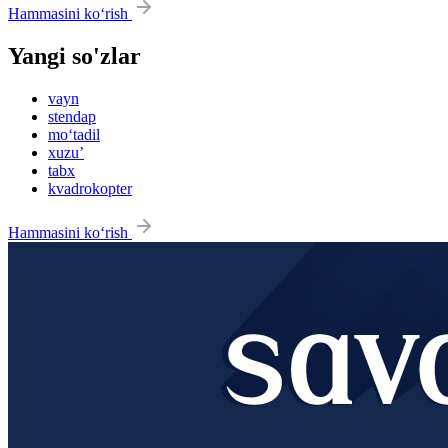
Hammasini ko‘rish
Yangi so'zlar
vayn
stendap
mo‘tadil
xuzu’
tabx
kvadrokopter
Hammasini ko‘rish