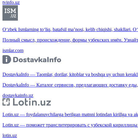
tvinfo.uz
O‘zbek Ismlarning to‘liq, batafsil ma’nosi, kelib chiqishi, shakllari. O
Полный смысл, происхождение, формы узбекских имён. Узнайт
ismlar.com
DostavkaInfo — Taomlar, dorilar, kitoblar va boshqa uy uchun kerakli b
DostavkaInfo — Каталог сервисов, предлагающих доставку еды, 
dostavkainfo.uz
Lotin.uz — foydalanuvchilarga berilgan matnni lotindan kirillga va aksi
Lotin.uz — поможет транслитерировать с узбекской кириллицы 
lotin.uz