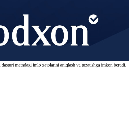
 dasturi matndagi imlo xatolarini aniqlash va tuzatishga imkon beradi.