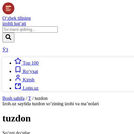
O‘zbek tilining
izohli lug‘ati
ЎЗ
Top 100
Ro‘yxat
Kirish
Lotin.uz
Bosh sahifa
/
T
/
tuzdon
Izoh.uz
saytida
tuzdon
so‘zining izohi va ma’nolari
tuzdon
So‘zni do‘stlar