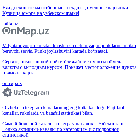
Ежедневно только отборные анекдоты, смешные картинки.
Кузница юмора на узбекском языке!
latifa.uz
Valyutani yuqori kursda almashtirish uchun yaqin punktlarni aniqlab
beruvchi servis. Punkt joylashuvini kartada ko‘rsatadi.
Сервис, помогающий найти ближайшие пункты обмена
валюты с выгодным курсом. Покажет местоположение пункта
прямо на карте.
onmap.uz
O‘zbekcha telegram kanallarining eng katta katalogi. Faqt faol
kanallar, ruknlarda va batafsil statistikasi bilan.
Самый большой каталог телеграм каналов в Узбекистане.
Только активные каналы по категориям и с подробной
статистикой.