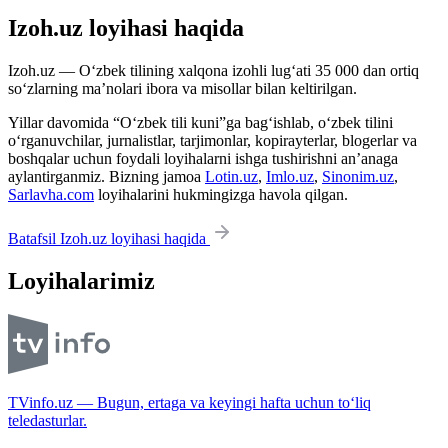
Izoh.uz loyihasi haqida
Izoh.uz — O‘zbek tilining xalqona izohli lug‘ati 35 000 dan ortiq
so‘zlarning ma’nolari ibora va misollar bilan keltirilgan.
Yillar davomida “O‘zbek tili kuni”ga bag‘ishlab, o‘zbek tilini
o‘rganuvchilar, jurnalistlar, tarjimonlar, kopirayterlar, blogerlar va
boshqalar uchun foydali loyihalarni ishga tushirishni an’anaga
aylantirganmiz. Bizning jamoa
Lotin.uz
,
Imlo.uz
,
Sinonim.uz
,
Sarlavha.com
loyihalarini hukmingizga havola qilgan.
Batafsil Izoh.uz loyihasi haqida
Loyihalarimiz
TVinfo.uz — Bugun, ertaga va keyingi hafta uchun to‘liq
teledasturlar.