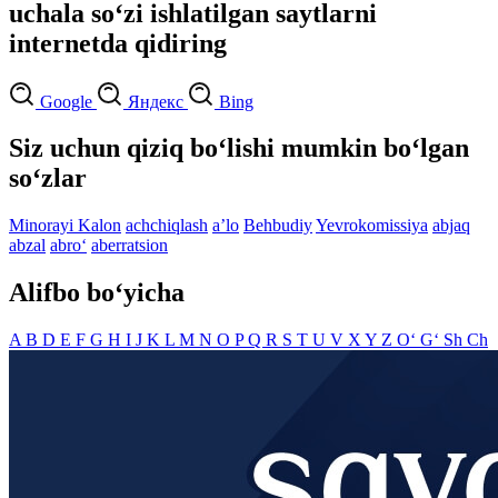
uchala so‘zi ishlatilgan saytlarni
internetda qidiring
Google
Яндекс
Bing
Siz uchun qiziq bo‘lishi mumkin bo‘lgan
so‘zlar
Minorayi Kalon
achchiqlash
aʼlo
Behbudiy
Yevrokomissiya
abjaq
abzal
abro‘
aberratsion
Alifbo bo‘yicha
A
B
D
E
F
G
H
I
J
K
L
M
N
O
P
Q
R
S
T
U
V
X
Y
Z
O‘
G‘
Sh
Ch