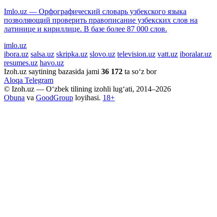
Imlo.uz — Орфографический словарь узбекского языка
позволяющий проверить правописание узбекских слов на
латинице и кириллице. В базе более 87 000 слов.
imlo.uz
ibora.uz
salsa.uz
skripka.uz
slovo.uz
television.uz
vatt.uz
iboralar.uz
resumes.uz
havo.uz
Izoh.uz saytining bazasida jami
36 172
ta so‘z bor
Aloqa
Telegram
© Izoh.uz — O‘zbek tilining izohli lug‘ati, 2014–2026
Obuna
va
GoodGroup
loyihasi.
18+