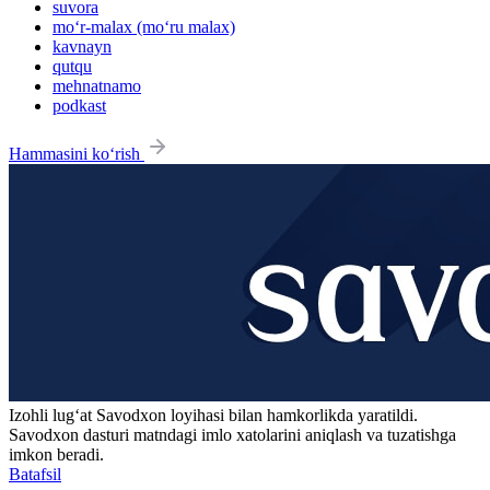
suvora
mo‘r-malax (mo‘ru malax)
kavnayn
qutqu
mehnatnamo
podkast
Hammasini ko‘rish
Izohli lugʻat
Savodxon
loyihasi bilan hamkorlikda yaratildi.
Savodxon dasturi matndagi imlo xatolarini aniqlash va tuzatishga
imkon beradi.
Batafsil