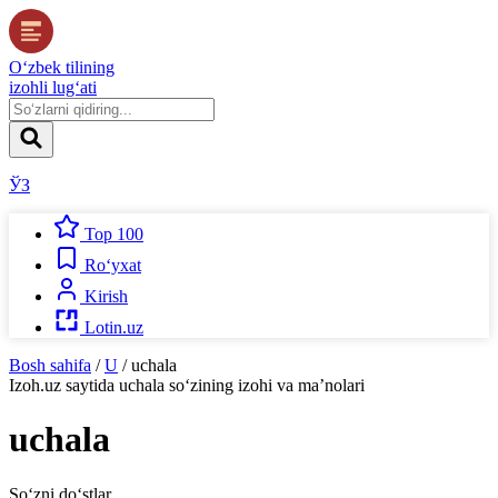
O‘zbek tilining
izohli lug‘ati
ЎЗ
Top 100
Ro‘yxat
Kirish
Lotin.uz
Bosh sahifa
/
U
/
uchala
Izoh.uz
saytida
uchala
so‘zining izohi va ma’nolari
uchala
So‘zni do‘stlar