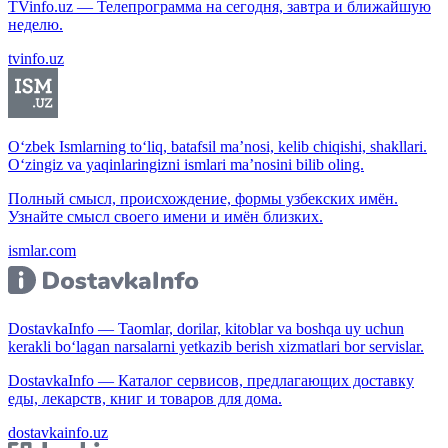
TVinfo.uz — Телепрограмма на сегодня, завтра и ближайшую
неделю.
tvinfo.uz
O‘zbek Ismlarning to‘liq, batafsil ma’nosi, kelib chiqishi, shakllari.
O‘zingiz va yaqinlaringizni ismlari ma’nosini bilib oling.
Полный смысл, происхождение, формы узбекских имён.
Узнайте смысл своего имени и имён близких.
ismlar.com
DostavkaInfo — Taomlar, dorilar, kitoblar va boshqa uy uchun
kerakli bo‘lagan narsalarni yetkazib berish xizmatlari bor servislar.
DostavkaInfo — Каталог сервисов, предлагающих доставку
еды, лекарств, книг и товаров для дома.
dostavkainfo.uz