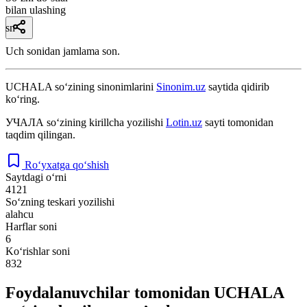
bilan ulashing
sn
Uch sonidan jamlama son.
UCHALA
so‘zining sinonimlarini
Sinonim.uz
saytida qidirib
ko‘ring.
УЧАЛА
so‘zining kirillcha yozilishi
Lotin.uz
sayti tomonidan
taqdim qilingan.
Ro‘yxatga qo‘shish
Saytdagi o‘rni
4121
So‘zning teskari yozilishi
alahcu
Harflar soni
6
Ko‘rishlar soni
832
Foydalanuvchilar tomonidan UCHALA