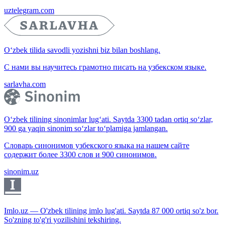
uztelegram.com
O‘zbek tilida savodli yozishni biz bilan boshlang.
С нами вы научитесь грамотно писать на узбекском языке.
sarlavha.com
O‘zbek tilining sinonimlar lug‘ati. Saytda 3300 tadan ortiq so‘zlar,
900 ga yaqin sinonim so‘zlar to‘plamiga jamlangan.
Словарь синонимов узбекского языка на нашем сайте
содержит более 3300 слов и 900 синонимов.
sinonim.uz
Imlo.uz — O'zbek tilining imlo lug'ati. Saytda 87 000 ortiq so'z bor.
So'zning to'g'ri yozilishini tekshiring.