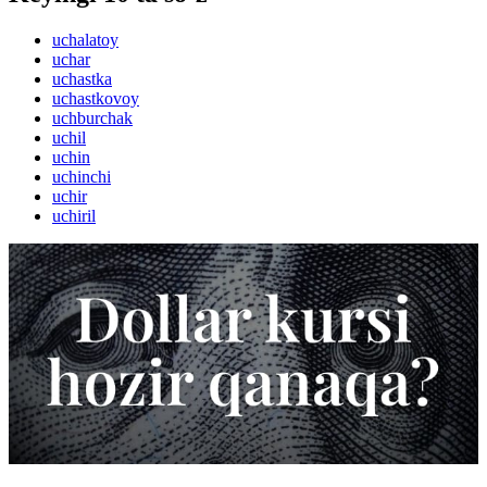
uchalatoy
uchar
uchastka
uchastkovoy
uchburchak
uchil
uchin
uchinchi
uchir
uchiril