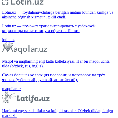
Lotin.uz — foydalanuvchilarga berilgan matnni lotindan kirillga va
aksincha o‘girish xizmatini taklif etadi.
Lotin.uz — поможет транслитерировать с узбекской
кириллицы на латиницу и обратно. Легко!
lotin.uz
Maqol va naqllarning eng katta kolleksiyasi. Har bir maqol uchta
tilda (o‘zbek, rus, ingliz).
Самая большая коллекция пословиц и поговорок на трёх
языках (узбекский, русский, английский).
maqollar.uz
Har kuni eng sara latifalar va kulguli rasmlar. O‘zbek tilidagi kulgu
markazi!