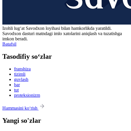
Izohli lugʻat
Savodxon
loyihasi bilan hamkorlikda yaratildi.
Savodxon dasturi matndagi imlo xatolarini aniqlash va tuzatishga
imkon beradi.
Batafsil
Tasodifiy so‘zlar
franshiza
tizimli
guvlash
bar
tut
proteksionizm
Hammasini ko‘rish
Yangi so'zlar