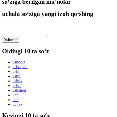
so‘ziga berilgan ma’nolar
uchala so‘ziga yangi izoh qo‘shing
Yuborish
Oldingi 10 ta so‘z
ushoqla
ushoqlan
ushr
ushu
ushuk
ushut
ushshoq
uch
uch
uchak
Keyingi 10 ta so‘z