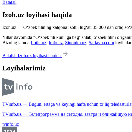
Batafsil
Izoh.uz loyihasi haqida
Izoh.uz — O‘zbek tilining xalqona izohli lug‘ati 35 000 dan ortiq so‘zl
Yillar davomida “O‘zbek tili kuni”ga bag‘ishlab, o‘zbek tilini o‘rganuvc
Bizning jamoa
Lotin.uz
,
Imlo.uz
,
Sinonim.uz
,
Sarlavha.com
loyihalar
Batafsil Izoh.uz loyihasi haqida
Loyihalarimiz
TVinfo.uz — Bugun, ertaga va keyingi hafta uchun to‘liq teledasturlar
TVinfo.uz — Телепрограмма на сегодня, завтра и ближайшую н
tvinfo.uz