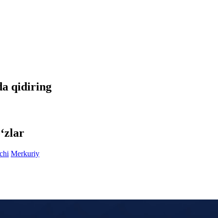
da qidiring
‘zlar
chi
Merkuriy