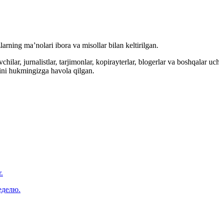
arning ma’nolari ibora va misollar bilan keltirilgan.
hilar, jurnalistlar, tarjimonlar, kopirayterlar, blogerlar va boshqalar u
ini hukmingizga havola qilgan.
.
еделю.