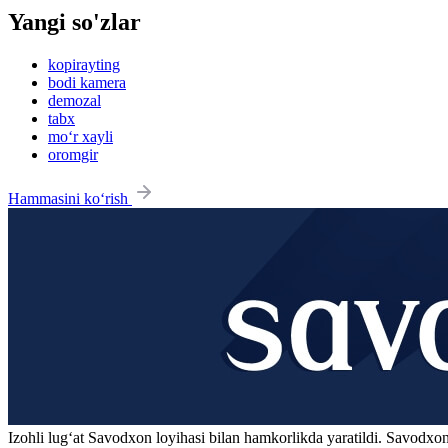
Yangi so'zlar
kopirayting
bodi kamera
demozal
tabx
mo‘r xayli
oromgir
Hammasini ko‘rish
Izohli lugʻat
Savodxon
loyihasi bilan hamkorlikda yaratildi. Savodxon