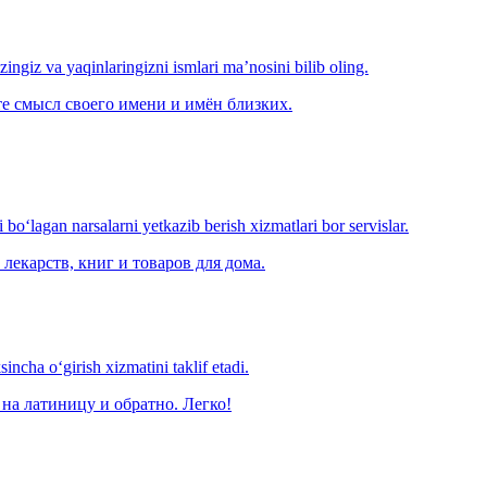
‘zingiz va yaqinlaringizni ismlari ma’nosini bilib oling.
е смысл своего имени и имён близких.
o‘lagan narsalarni yetkazib berish xizmatlari bor servislar.
лекарств, книг и товаров для дома.
ncha o‘girish xizmatini taklif etadi.
на латиницу и обратно. Легко!