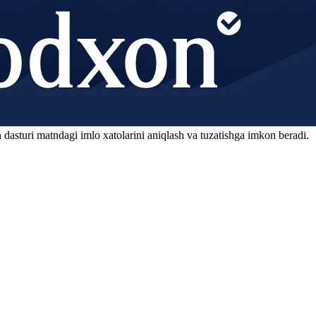
 dasturi matndagi imlo xatolarini aniqlash va tuzatishga imkon beradi.