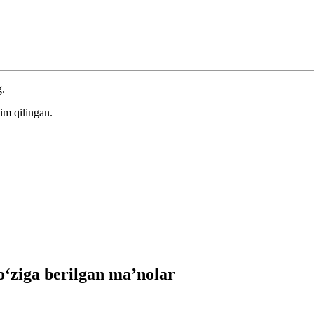
g.
im qilingan.
‘ziga berilgan ma’nolar