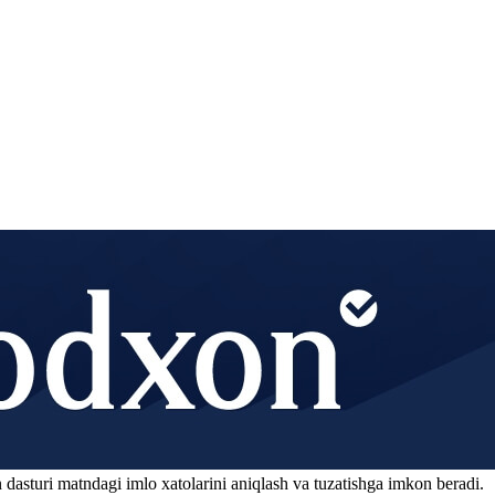
 dasturi matndagi imlo xatolarini aniqlash va tuzatishga imkon beradi.