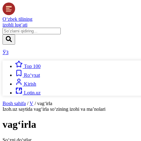
O‘zbek tilining
izohli lug‘ati
ЎЗ
Top 100
Ro‘yxat
Kirish
Lotin.uz
Bosh sahifa
/
V
/
vag‘irla
Izoh.uz
saytida
vag‘irla
so‘zining izohi va ma’nolari
vag‘irla
So‘zni do‘stlar