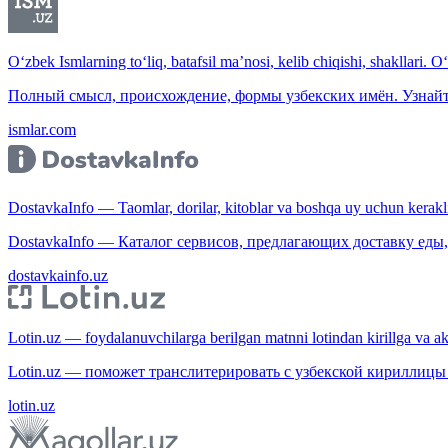
O‘zbek Ismlarning to‘liq, batafsil ma’nosi, kelib chiqishi, shakllari. O
Полный смысл, происхождение, формы узбекских имён. Узнайт
ismlar.com
DostavkaInfo — Taomlar, dorilar, kitoblar va boshqa uy uchun kerakli b
DostavkaInfo — Каталог сервисов, предлагающих доставку еды, 
dostavkainfo.uz
Lotin.uz — foydalanuvchilarga berilgan matnni lotindan kirillga va aksi
Lotin.uz — поможет транслитерировать с узбекской кириллицы 
lotin.uz