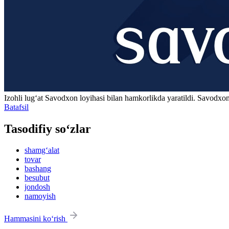
Izohli lugʻat
Savodxon
loyihasi bilan hamkorlikda yaratildi. Savodxon
Batafsil
Tasodifiy so‘zlar
shamg‘alat
tovar
bashang
besubut
jondosh
namoyish
Hammasini ko‘rish