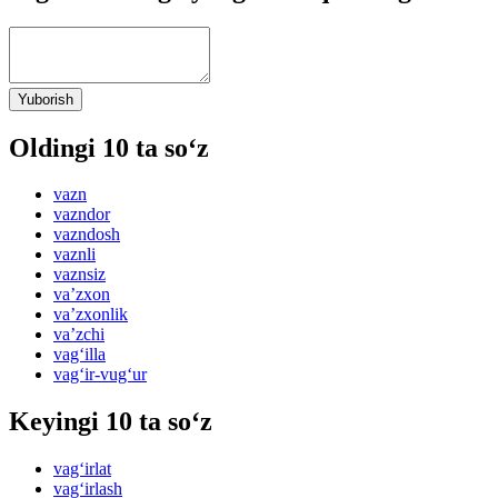
Yuborish
Oldingi 10 ta so‘z
vazn
vazndor
vazndosh
vaznli
vaznsiz
vaʼzxon
vaʼzxonlik
vaʼzchi
vag‘illa
vag‘ir-vug‘ur
Keyingi 10 ta so‘z
vag‘irlat
vag‘irlash