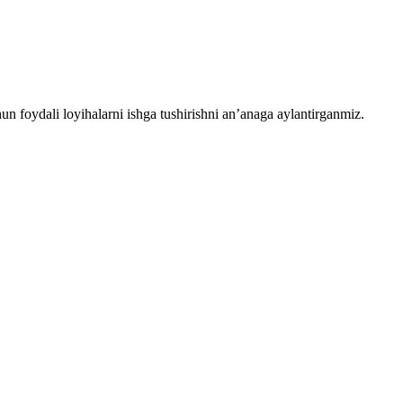
chun foydali loyihalarni ishga tushirishni an’anaga aylantirganmiz.