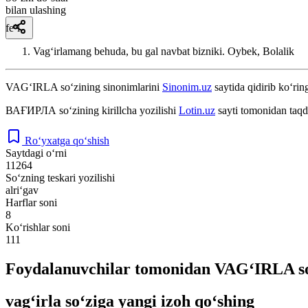
bilan ulashing
fe’l
Vagʻirlamang behuda, bu gal navbat bizniki.
Oybek, Bolalik
VAG‘IRLA
so‘zining sinonimlarini
Sinonim.uz
saytida qidirib ko‘rin
ВАҒИРЛА
so‘zining kirillcha yozilishi
Lotin.uz
sayti tomonidan taqd
Ro‘yxatga qo‘shish
Saytdagi o‘rni
11264
So‘zning teskari yozilishi
alri‘gav
Harflar soni
8
Ko‘rishlar soni
111
Foydalanuvchilar tomonidan VAG‘IRLA so
vag‘irla so‘ziga yangi izoh qo‘shing