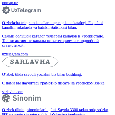
onmap.uz
O‘zbekcha telegram kanallarining eng katta katalogi. Faqt faol
kanallar, ruknlarda va batafsil statistikasi bilan.
Самый большой каталог телеграм каналов в Узбекистане.
Только активные каналы по категориям и с подробной
статистикой.
uztelegram.com
O‘zbek tilida savodli yozishni biz bilan boshlang.
С нами вы научитесь грамотно писать на узбекском языке.
sarlavha.com
O‘zbek tilining sinonimlar lug‘ati. Saytda 3300 tadan ortiq so‘zlar,
900 ga yaqin sinonim so‘zlar to‘plamiga jamlangan.