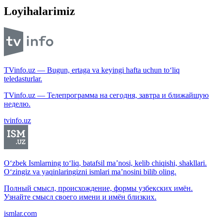
Loyihalarimiz
TVinfo.uz — Bugun, ertaga va keyingi hafta uchun to‘liq
teledasturlar.
TVinfo.uz — Телепрограмма на сегодня, завтра и ближайшую
неделю.
tvinfo.uz
O‘zbek Ismlarning to‘liq, batafsil ma’nosi, kelib chiqishi, shakllari.
O‘zingiz va yaqinlaringizni ismlari ma’nosini bilib oling.
Полный смысл, происхождение, формы узбекских имён.
Узнайте смысл своего имени и имён близких.
ismlar.com