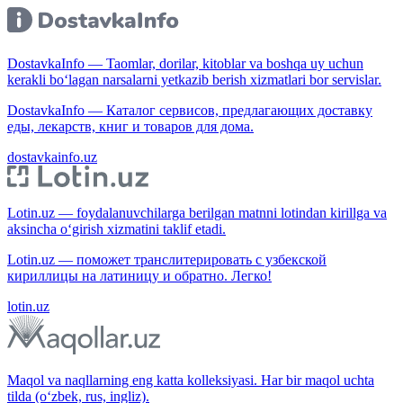
DostavkaInfo — Taomlar, dorilar, kitoblar va boshqa uy uchun
kerakli bo‘lagan narsalarni yetkazib berish xizmatlari bor servislar.
DostavkaInfo — Каталог сервисов, предлагающих доставку
еды, лекарств, книг и товаров для дома.
dostavkainfo.uz
Lotin.uz — foydalanuvchilarga berilgan matnni lotindan kirillga va
aksincha o‘girish xizmatini taklif etadi.
Lotin.uz — поможет транслитерировать с узбекской
кириллицы на латиницу и обратно. Легко!
lotin.uz
Maqol va naqllarning eng katta kolleksiyasi. Har bir maqol uchta
tilda (o‘zbek, rus, ingliz).