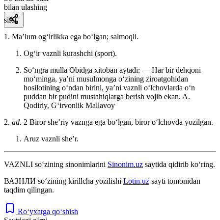
bilan ulashing
sifat
1. Maʼlum ogʻirlikka ega boʻlgan; salmoqli.
Ogʻir vaznli kurashchi (sport).
Soʻngra mulla Obidga xitoban aytadi: — Har bir dehqoni
moʻminga, yaʼni musulmonga oʻzining ziroatgohidan
hosilotining oʻndan birini, yaʼni vaznli oʻlchovlarda oʻn
puddan bir pudini mustahiqlarga berish vojib ekan.
A.
Qodiriy, Gʻirvonlik Mallavoy
2.
ad.
2 Biror sheʼriy vaznga ega boʻlgan, biror oʻlchovda yozilgan.
Aruz vaznli sheʼr.
VAZNLI
so‘zining sinonimlarini
Sinonim.uz
saytida qidirib ko‘ring.
ВАЗНЛИ
so‘zining kirillcha yozilishi
Lotin.uz
sayti tomonidan
taqdim qilingan.
Ro‘yxatga qo‘shish