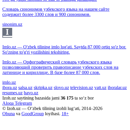
Словарь синонимов узбекского языка на нашем сайте
содержит более 3300 слов и 900 синонимов.
sinonim.uz
Imlo.uz — O'zbek tilining imlo lug'ati. Saytda 87 000 ortiq so'z bor.
So'zning to'g'ri yozilishini tekshiring.
Imlo.uz — Орфографический словарь узбекского языка
позволяющий проверить правописание узбекских слов на
латинице и кириллице. В базе более 87 000 слов.
imlo.uz
ibora.uz
salsa.uz
skripka.uz
slovo.uz
television.uz
vatt.uz
iboralar.uz
resumes.uz
havo.uz
Izoh.uz saytining bazasida jami
36 175
ta so‘z bor
Aloqa
Telegram
© Izoh.uz — O‘zbek tilining izohli lug‘ati, 2014–2026
Obuna
va
GoodGroup
loyihasi.
18+