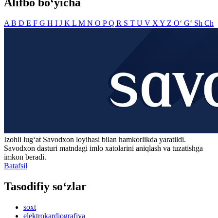
Alifbo bo‘yicha
A
B
D
E
F
G
H
I
J
K
L
M
N
O
P
Q
R
S
T
U
V
X
Y
Z
O‘
G‘
Sh
Ch
Izohli lugʻat
Savodxon
loyihasi bilan hamkorlikda yaratildi.
Savodxon dasturi matndagi imlo xatolarini aniqlash va tuzatishga
imkon beradi.
Batafsil
Tasodifiy so‘zlar
soxt
elektrokardiografiya