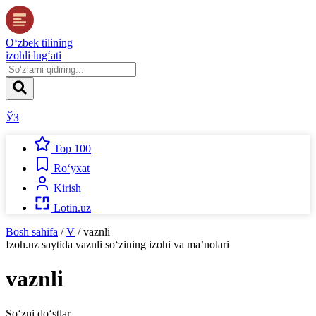
O‘zbek tilining
izohli lug‘ati
ЎЗ
Top 100
Ro‘yxat
Kirish
Lotin.uz
Bosh sahifa
/
V
/
vaznli
Izoh.uz
saytida
vaznli
so‘zining izohi va ma’nolari
vaznli
So‘zni do‘stlar