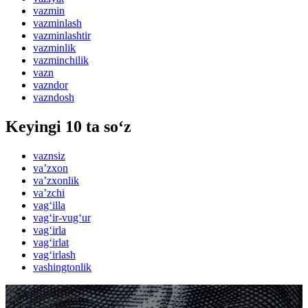
vazmin
vazminlash
vazminlashtir
vazminlik
vazminchilik
vazn
vazndor
vazndosh
Keyingi 10 ta so‘z
vaznsiz
vaʼzxon
vaʼzxonlik
vaʼzchi
vag‘illa
vag‘ir-vug‘ur
vag‘irla
vag‘irlat
vag‘irlash
vashingtonlik