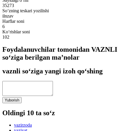
Saytdagi o‘rni
35273
So‘zning teskari yozilishi
ilnzav
Harflar soni
6
Ko‘rishlar soni
102
Foydalanuvchilar tomonidan VAZNLI
so‘ziga berilgan ma’nolar
vaznli so‘ziga yangi izoh qo‘shing
Yuborish
Oldingi 10 ta so‘z
vazirzoda
vaziyat