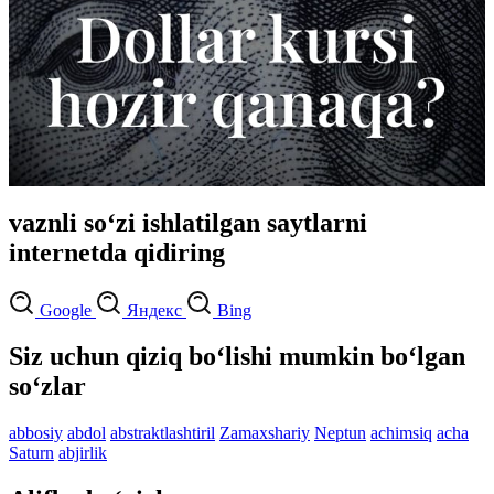
vaznli so‘zi ishlatilgan saytlarni
internetda qidiring
Google
Яндекс
Bing
Siz uchun qiziq bo‘lishi mumkin bo‘lgan
so‘zlar
abbosiy
abdol
abstraktlashtiril
Zamaxshariy
Neptun
achimsiq
acha
Saturn
abjirlik