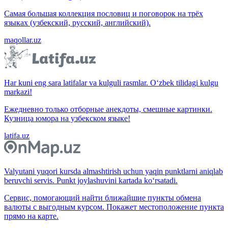
Самая большая коллекция пословиц и поговорок на трёх
языках (узбекский, русский, английский).
maqollar.uz
Har kuni eng sara latifalar va kulguli rasmlar. O‘zbek tilidagi kulgu
markazi!
Ежедневно только отборные анекдоты, смешные картинки.
Кузница юмора на узбекском языке!
latifa.uz
Valyutani yuqori kursda almashtirish uchun yaqin punktlarni aniqlab
beruvchi servis. Punkt joylashuvini kartada ko‘rsatadi.
Сервис, помогающий найти ближайшие пункты обмена
валюты с выгодным курсом. Покажет местоположение пункта
прямо на карте.