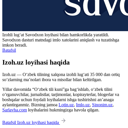
Izohli lugʻat
Savodxon
loyihasi bilan hamkorlikda yaratildi.
Savodxon dasturi matndagi imlo xatolarini aniqlash va tuzatishga
imkon beradi.
Batafsil
Izoh.uz loyihasi haqida
Izoh.uz — O‘zbek tilining xalqona izohli lug‘ati 35 000 dan ortiq
so‘zlarning ma’nolari ibora va misollar bilan keltirilgan.
Yillar davomida “O‘zbek tili kuni”ga bag‘ishlab, o‘zbek tilini
o‘rganuvchilar, jurnalistlar, tarjimonlar, kopirayterlar, blogerlar va
boshqalar uchun foydali loyihalarni ishga tushirishni an’anaga
aylantirganmiz. Bizning jamoa
Lotin.uz
,
Imlo.uz
,
Sinonim.uz
,
Sarlavha.com
loyihalarini hukmingizga havola qilgan.
Batafsil Izoh.uz loyihasi haqida