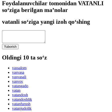
Foydalanuvchilar tomonidan VATANLI
so‘ziga berilgan ma’nolar
vatanli so‘ziga yangi izoh qo‘shing
Yuborish
Oldingi 10 ta so‘z
vassalom
vasvasa
vasvasali
vasvos
vatangado
vatan
vatandosh
vatandoshlik
vatanfurush
vatanjudolik