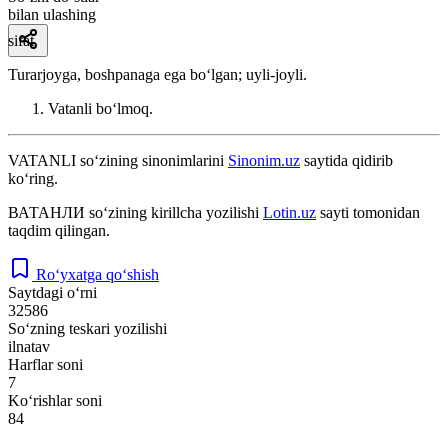
bilan ulashing
sifat
Turarjoyga, boshpanaga ega boʻlgan; uyli-joyli.
Vatanli boʻlmoq.
VATANLI
so‘zining sinonimlarini
Sinonim.uz
saytida qidirib
ko‘ring.
ВАТАНЛИ
so‘zining kirillcha yozilishi
Lotin.uz
sayti tomonidan
taqdim qilingan.
Ro‘yxatga qo‘shish
Saytdagi o‘rni
32586
So‘zning teskari yozilishi
ilnatav
Harflar soni
7
Ko‘rishlar soni
84