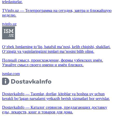
teledasturlar.
TVinfo.uz — Телепрограмма на сегодня, завтра и ближайшую
неделю.
tvinfo.uz
O‘zbek Ismlarning to‘liq, batafsil ma’nosi, kelib chiqishi, shakllari.
O‘zingiz va yaqinlaringizni ismlari ma’nosini bilib oling.
Полный смысл, происхождение, формы узбекских имён.
Узнайте смысл своего имени и имён близких.
ismlar.com
DostavkaInfo — Taomlar, dorilar, kitoblar va boshqa uy uchun
kerakli bo‘lagan narsalarni yetkazib berish xizmatlari bor servislar.
DostavkaInfo — Каталог сервисов, предлагающих доставку
еды, лекарств, книг и товаров для дома.