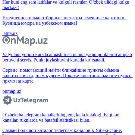
Har kuni eng sara latifalar va kulguli rasmlar. O‘zbek tilidagi kulgu
markazi!
Ежедневно только отборные анекдоты, смешные картинки.
Кузница юмора на узбекском языке!
latifa.uz
Valyutani yuqori kursda almashtirish uchun yaqin punktlarni aniqlab
beruvchi servis. Punkt joylashuvini kartada ko‘rsatadi.
Сервис, помогающий найти ближайшие пункты обмена
валюты с выгодным курсом. Покажет местоположение пункта
прямо на карте.
onmap.uz
O‘zbekcha telegram kanallarining eng katta katalogi. Faqt faol
kanallar, ruknlarda va batafsil statistikasi bilan.
Самый большой каталог телеграм каналов в Узбекистане.