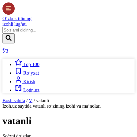
O‘zbek tilining
izohli lug‘ati
ЎЗ
Top 100
Ro‘yxat
Kirish
Lotin.uz
Bosh sahifa
/
V
/
vatanli
Izoh.uz
saytida
vatanli
so‘zining izohi va ma’nolari
vatanli
So‘zni do‘stlar