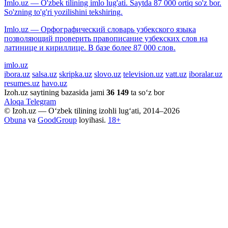
Imlo.uz — O'zbek tilining imlo lug'ati. Saytda 87 000 ortiq so'z bor.
So'zning to'g'ri yozilishini tekshiring.
Imlo.uz — Орфографический словарь узбекского языка
позволяющий проверить правописание узбекских слов на
латинице и кириллице. В базе более 87 000 слов.
imlo.uz
ibora.uz
salsa.uz
skripka.uz
slovo.uz
television.uz
vatt.uz
iboralar.uz
resumes.uz
havo.uz
Izoh.uz saytining bazasida jami
36 149
ta so‘z bor
Aloqa
Telegram
© Izoh.uz — O‘zbek tilining izohli lug‘ati, 2014–2026
Obuna
va
GoodGroup
loyihasi.
18+