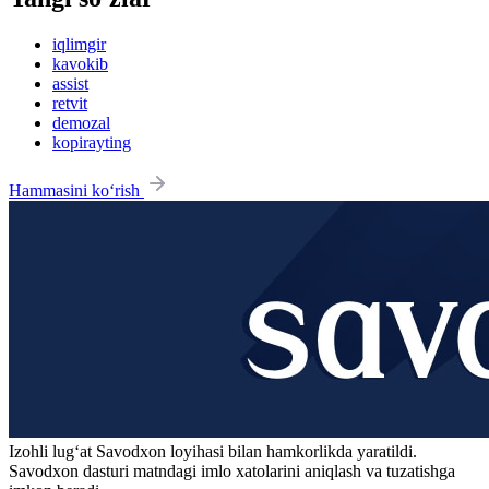
iqlimgir
kavokib
assist
retvit
demozal
kopirayting
Hammasini ko‘rish
Izohli lugʻat
Savodxon
loyihasi bilan hamkorlikda yaratildi.
Savodxon dasturi matndagi imlo xatolarini aniqlash va tuzatishga