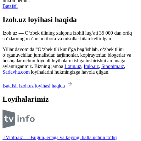
imkon beradi.
Batafsil
Izoh.uz loyihasi haqida
Izoh.uz — O‘zbek tilining xalqona izohli lug‘ati 35 000 dan ortiq
so‘zlarning ma’nolari ibora va misollar bilan keltirilgan.
Yillar davomida “O‘zbek tili kuni”ga bag‘ishlab, o‘zbek tilini
o‘rganuvchilar, jurnalistlar, tarjimonlar, kopirayterlar, blogerlar va
boshqalar uchun foydali loyihalarni ishga tushirishni an’anaga
aylantirganmiz. Bizning jamoa
Lotin.uz
,
Imlo.uz
,
Sinonim.uz
,
Sarlavha.com
loyihalarini hukmingizga havola qilgan.
Batafsil Izoh.uz loyihasi haqida
Loyihalarimiz
TVinfo.uz — Bugun, ertaga va keyingi hafta uchun to‘liq