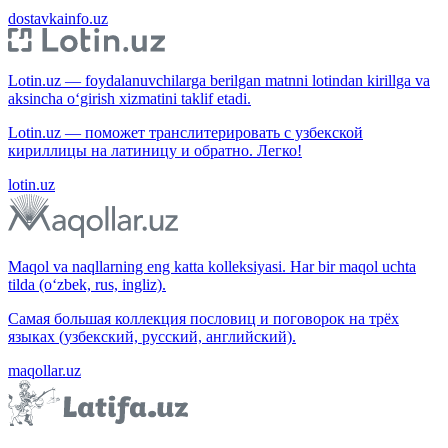
dostavkainfo.uz
Lotin.uz — foydalanuvchilarga berilgan matnni lotindan kirillga va
aksincha o‘girish xizmatini taklif etadi.
Lotin.uz — поможет транслитерировать с узбекской
кириллицы на латиницу и обратно. Легко!
lotin.uz
Maqol va naqllarning eng katta kolleksiyasi. Har bir maqol uchta
tilda (o‘zbek, rus, ingliz).
Самая большая коллекция пословиц и поговорок на трёх
языках (узбекский, русский, английский).
maqollar.uz