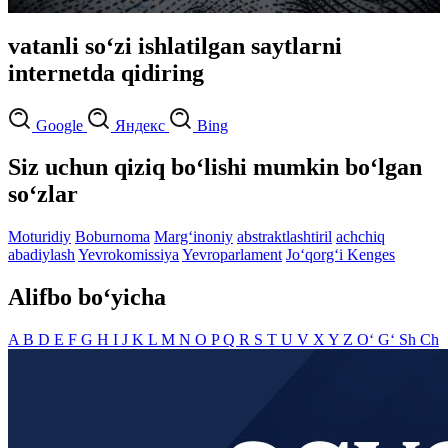
vatanli so‘zi ishlatilgan saytlarni
internetda qidiring
Google
Яндекс
Bing
Siz uchun qiziq bo‘lishi mumkin bo‘lgan
so‘zlar
Moturidiy
Boburnoma
Marg‘inoniy
abstraktlashtiril
achchiq
abadiylash
Yevrokomissiya
Yevroparlament
Jo‘qorg‘i Kenges
Alifbo bo‘yicha
A
B
D
E
F
G
H
I
J
K
L
M
N
O
P
Q
R
S
T
U
V
X
Y
Z
O‘
G‘
Sh
Ch