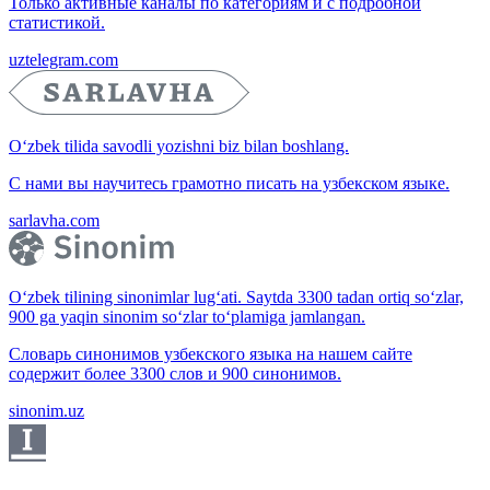
Только активные каналы по категориям и с подробной
статистикой.
uztelegram.com
O‘zbek tilida savodli yozishni biz bilan boshlang.
С нами вы научитесь грамотно писать на узбекском языке.
sarlavha.com
O‘zbek tilining sinonimlar lug‘ati. Saytda 3300 tadan ortiq so‘zlar,
900 ga yaqin sinonim so‘zlar to‘plamiga jamlangan.
Словарь синонимов узбекского языка на нашем сайте
содержит более 3300 слов и 900 синонимов.
sinonim.uz