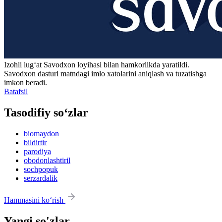
Izohli lugʻat
Savodxon
loyihasi bilan hamkorlikda yaratildi.
Savodxon dasturi matndagi imlo xatolarini aniqlash va tuzatishga
imkon beradi.
Batafsil
Tasodifiy so‘zlar
biomaydon
bildirtir
parodiya
obodonlashtiril
sochpopuk
serzardalik
Hammasini ko‘rish
Yangi so'zlar