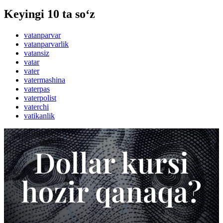
Keyingi 10 ta so‘z
vatanparvar
vatanparvarlik
vatansiz
vatar
vater
vatermashina
vaterpas
vaterpolist
vaterchi
vatikanlik