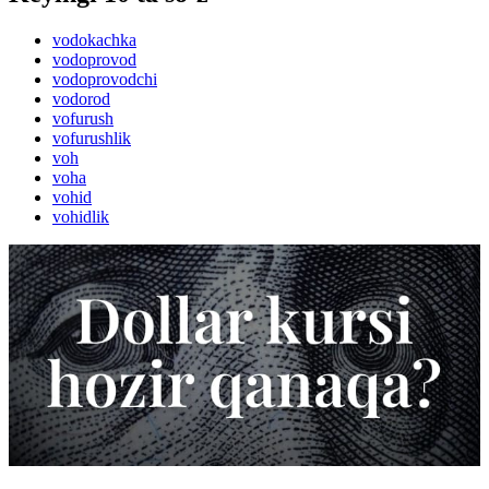
vodokachka
vodoprovod
vodoprovodchi
vodorod
vofurush
vofurushlik
voh
voha
vohid
vohidlik