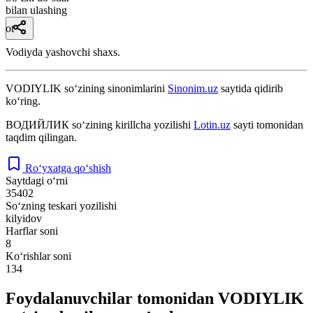
bilan ulashing
ot
Vodiyda yashovchi shaxs.
VODIYLIK
so‘zining sinonimlarini
Sinonim.uz
saytida qidirib
ko‘ring.
ВОДИЙЛИК
so‘zining kirillcha yozilishi
Lotin.uz
sayti tomonidan
taqdim qilingan.
Ro‘yxatga qo‘shish
Saytdagi o‘rni
35402
So‘zning teskari yozilishi
kilyidov
Harflar soni
8
Ko‘rishlar soni
134
Foydalanuvchilar tomonidan VODIYLIK