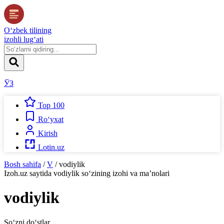
O‘zbek tilining
izohli lug‘ati
ЎЗ
Top 100
Ro‘yxat
Kirish
Lotin.uz
Bosh sahifa
/
V
/
vodiylik
Izoh.uz
saytida
vodiylik
so‘zining izohi va ma’nolari
vodiylik
So‘zni do‘stlar