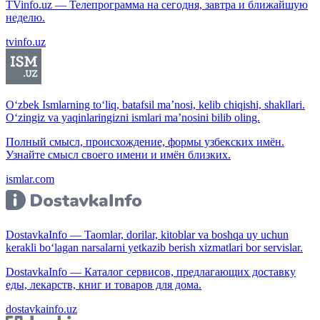
TVinfo.uz — Телепрограмма на сегодня, завтра и ближайшую
неделю.
tvinfo.uz
O‘zbek Ismlarning to‘liq, batafsil ma’nosi, kelib chiqishi, shakllari.
O‘zingiz va yaqinlaringizni ismlari ma’nosini bilib oling.
Полный смысл, происхождение, формы узбекских имён.
Узнайте смысл своего имени и имён близких.
ismlar.com
DostavkaInfo — Taomlar, dorilar, kitoblar va boshqa uy uchun
kerakli bo‘lagan narsalarni yetkazib berish xizmatlari bor servislar.
DostavkaInfo — Каталог сервисов, предлагающих доставку
еды, лекарств, книг и товаров для дома.
dostavkainfo.uz