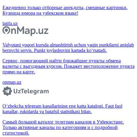
Ежедневно только отборные анекдоты, смешные картинки.
Кузница юмора на узбекском языке!
latifa.uz
Valyutani yuqori kursda almashtirish uchun yaqin punktlarni aniqlab
beruvchi servis. Punkt joylashuvini kartada ko‘rsatadi.
Сервис, помогающий найти ближайшие пункты обмена
валюты с выгодным курсом. Покажет местоположение пункта
прямо на карте.
onmap.uz
O‘zbekcha telegram kanallarining eng katta katalogi. Faqt faol
kanallar, ruknlarda va batafsil statistikasi bilan.
Самый большой каталог телеграм каналов в Узбекистане.
Только активные каналы по категориям и с подробной
статистикой.