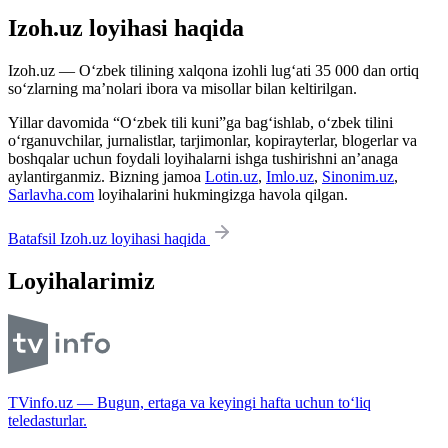
Izoh.uz loyihasi haqida
Izoh.uz — O‘zbek tilining xalqona izohli lug‘ati 35 000 dan ortiq
so‘zlarning ma’nolari ibora va misollar bilan keltirilgan.
Yillar davomida “O‘zbek tili kuni”ga bag‘ishlab, o‘zbek tilini
o‘rganuvchilar, jurnalistlar, tarjimonlar, kopirayterlar, blogerlar va
boshqalar uchun foydali loyihalarni ishga tushirishni an’anaga
aylantirganmiz. Bizning jamoa
Lotin.uz
,
Imlo.uz
,
Sinonim.uz
,
Sarlavha.com
loyihalarini hukmingizga havola qilgan.
Batafsil Izoh.uz loyihasi haqida
Loyihalarimiz
TVinfo.uz — Bugun, ertaga va keyingi hafta uchun to‘liq
teledasturlar.