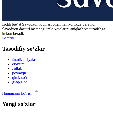
Izohli lugʻat
Savodxon
loyihasi bilan hamkorlikda yaratildi.
Savodxon dasturi matndagi imlo xatolarini aniqlash va tuzatishga
imkon beradi.
Batafsil
Tasodifiy so‘zlar
faradizatsiyalash
elovsira
zulfak
poylatqiz
qimizxo‘rlik
g‘aq-g‘aq
Hammasini ko‘rish
Yangi so'zlar