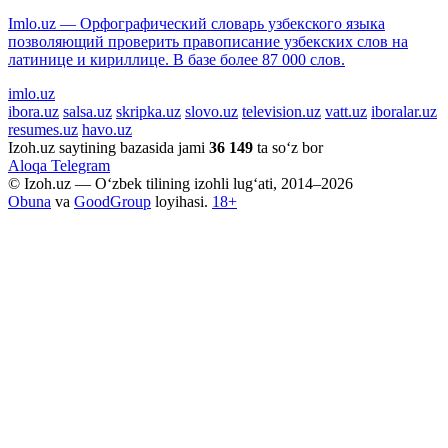
Imlo.uz — Орфографический словарь узбекского языка
позволяющий проверить правописание узбекских слов на
латинице и кириллице. В базе более 87 000 слов.
imlo.uz
ibora.uz
salsa.uz
skripka.uz
slovo.uz
television.uz
vatt.uz
iboralar.uz
resumes.uz
havo.uz
Izoh.uz saytining bazasida jami
36 149
ta so‘z bor
Aloqa
Telegram
© Izoh.uz — O‘zbek tilining izohli lug‘ati, 2014–2026
Obuna
va
GoodGroup
loyihasi.
18+