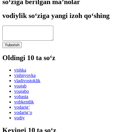
so‘ziga berilgan ma’nolar
vodiylik so‘ziga yangi izoh qo‘shing
Yuborish
Oldingi 10 ta so‘z
vishka
vishnyovka
vladivostoklik
voajab
voajabo
vobasta
vobkentlik
vodarig‘
vodarig‘o
vodiy
Keyingi 10 ta so‘z