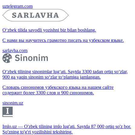
uztelegram.com
O‘zbek tilida savodli yozishni biz bilan boshlang.
С нами вы научитесь грамотно писать на узбекском языке.
sarlavha.com
O‘zbek tilining sinonimlar lug‘ati. Saytda 3300 tadan ortiq so‘zlar,
900 ga yaqin sinonim so‘zlar to‘plamiga jamlangan.
Словарь синонимов узбекского языка на нашем сайте
содержит более 3300 слов и 900 синонимов.
sinonim.uz
Imlo.uz — O'zbek tilining imlo lug'ati. Saytda 87 000 ortiq so'z bor.
So'zning to'g'ri yozilishini tekshiring.