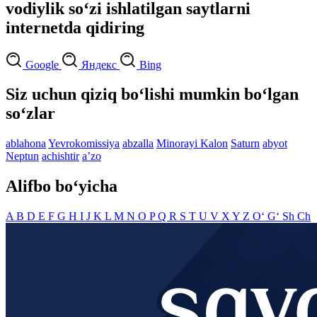
vodiylik so‘zi ishlatilgan saytlarni
internetda qidiring
Google
Яндекс
Bing
Siz uchun qiziq bo‘lishi mumkin bo‘lgan
so‘zlar
ablahona
Yevrokomissiya
abzalla
Minorayi Kalon
Saturn
abyot
Neptun
achishtir
aʼzo
Alifbo bo‘yicha
A
B
D
E
F
G
H
I
J
K
L
M
N
O
P
Q
R
S
T
U
V
X
Y
Z
O‘
G‘
Sh
Ch