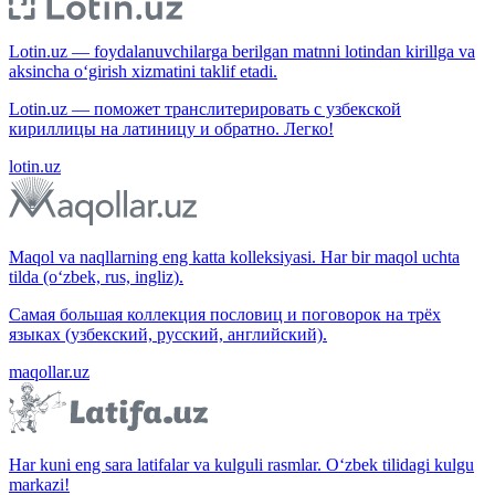
Lotin.uz — foydalanuvchilarga berilgan matnni lotindan kirillga va
aksincha o‘girish xizmatini taklif etadi.
Lotin.uz — поможет транслитерировать с узбекской
кириллицы на латиницу и обратно. Легко!
lotin.uz
Maqol va naqllarning eng katta kolleksiyasi. Har bir maqol uchta
tilda (o‘zbek, rus, ingliz).
Самая большая коллекция пословиц и поговорок на трёх
языках (узбекский, русский, английский).
maqollar.uz
Har kuni eng sara latifalar va kulguli rasmlar. O‘zbek tilidagi kulgu
markazi!