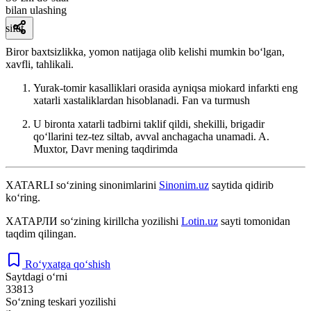
bilan ulashing
sifat
Biror baxtsizlikka, yomon natijaga olib kelishi mumkin boʻlgan,
xavfli, tahlikali.
Yurak-tomir kasalliklari orasida ayniqsa miokard infarkti eng
xatarli xastaliklardan hisoblanadi.
Fan va turmush
U bironta xatarli tadbirni taklif qildi, shekilli, brigadir
qoʻllarini tez-tez siltab, avval anchagacha unamadi.
A.
Muxtor, Davr mening taqdirimda
XATARLI
so‘zining sinonimlarini
Sinonim.uz
saytida qidirib
ko‘ring.
ХАТАРЛИ
so‘zining kirillcha yozilishi
Lotin.uz
sayti tomonidan
taqdim qilingan.
Ro‘yxatga qo‘shish
Saytdagi o‘rni
33813
So‘zning teskari yozilishi