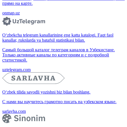
прямо на карте.
onmap.uz
O‘zbekcha telegram kanallarining eng katta katalogi. Faqt faol
kanallar, ruknlarda va batafsil statistikasi bilan.
Самый большой каталог телеграм каналов в Узбекистане.
Только активные каналы по категориям и с подробной
статистикой.
uztelegram.com
O‘zbek tilida savodli yozishni biz bilan boshlang.
С нами вы научитесь грамотно писать на узбекском языке.
sarlavha.com