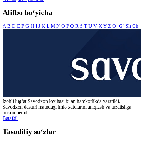
Alifbo bo‘yicha
A
B
D
E
F
G
H
I
J
K
L
M
N
O
P
Q
R
S
T
U
V
X
Y
Z
O‘
G‘
Sh
Ch
Izohli lugʻat
Savodxon
loyihasi bilan hamkorlikda yaratildi.
Savodxon dasturi matndagi imlo xatolarini aniqlash va tuzatishga
imkon beradi.
Batafsil
Tasodifiy so‘zlar