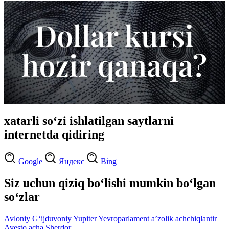
xatarli so‘zi ishlatilgan saytlarni
internetda qidiring
Google
Яндекс
Bing
Siz uchun qiziq bo‘lishi mumkin bo‘lgan
so‘zlar
Avloniy
G‘ijduvoniy
Yupiter
Yevroparlament
aʼzolik
achchiqlantir
Avesto
acha
Sherdor