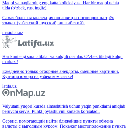
Maqol va naqllarning eng katta kolleksiyasi. Har bir maqol uchta
tilda (o‘zbek, rus, ingliz).
Самая большая коллекция пословиц и поговорок на трёх
языках (узбекский, русский, английский).
maqollar.uz
Har kuni eng sara latifalar va kulguli rasmlar. O‘zbek tilidagi kulgu
markazi!
Ежедневно только отборные анекдоты, смешные картинки.
Кузница юмора на узбекском языке!
latifa.uz
Valyutani yuqori kursda almashtirish uchun yaqin punktlarni aniqlab
beruvchi servis. Punkt joylashuvini kartada ko‘rsatadi.
Сервис, помогающий найти ближайшие пункты обмена
валюты с выгодным курсом. Покажет местоположение пункта