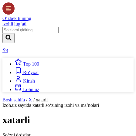
O‘zbek tilining
izohli lug‘ati
ЎЗ
Top 100
Ro‘yxat
Kirish
Lotin.uz
Bosh sahifa
/
X
/
xatarli
Izoh.uz
saytida
xatarli
so‘zining izohi va ma’nolari
xatarli
So‘zni do‘stlar