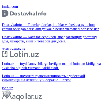
ismlar.com
DostavkaInfo — Taomlar, dorilar, kitoblar va boshqa uy uchun
kerakli bo‘lagan narsalarni yetkazib berish xizmatlari bor servislar.
DostavkaInfo — Каталог сервисов, предлагающих доставку
еды, лекарств, книг и товаров для дома.
dostavkainfo.uz
Lotin.uz — foydalanuvchilarga berilgan matnni lotindan kirillga va
aksincha o‘girish xizmatini taklif etadi.
Lotin.uz — поможет транслитерировать с узбекской
кириллицы на латиницу и обратно. Легко!
lotin.uz