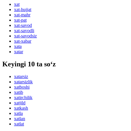
xat
xat-hujjat
xat-mahr
xat-pat
xat-savod
xat-savodli
xat-savodsiz
xat-xabar
xata
xatar
Keyingi 10 ta so‘z
xatarsiz
xatarsizlik
xatboshi
xatib
xatirchilik
xatjild
xatkash
xatla
xatlan
xatlat