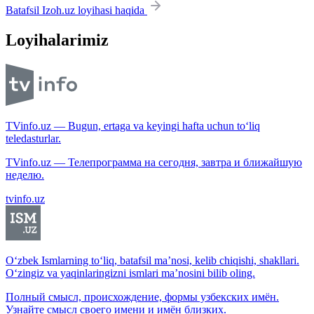
Batafsil Izoh.uz loyihasi haqida
Loyihalarimiz
TVinfo.uz — Bugun, ertaga va keyingi hafta uchun to‘liq
teledasturlar.
TVinfo.uz — Телепрограмма на сегодня, завтра и ближайшую
неделю.
tvinfo.uz
O‘zbek Ismlarning to‘liq, batafsil ma’nosi, kelib chiqishi, shakllari.
O‘zingiz va yaqinlaringizni ismlari ma’nosini bilib oling.
Полный смысл, происхождение, формы узбекских имён.
Узнайте смысл своего имени и имён близких.