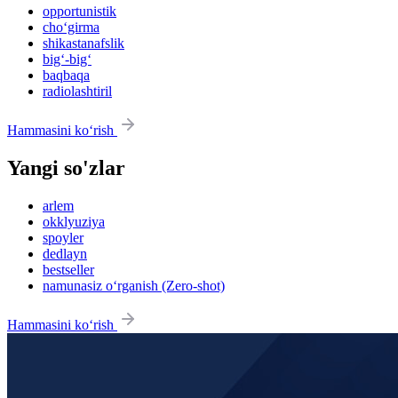
opportunistik
cho‘girma
shikastanafslik
big‘-big‘
baqbaqa
radiolashtiril
Hammasini ko‘rish
Yangi so'zlar
arlem
okklyuziya
spoyler
dedlayn
bestseller
namunasiz o‘rganish (Zero-shot)
Hammasini ko‘rish