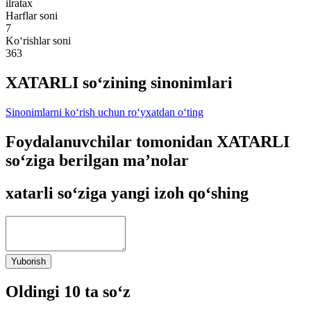
ilratax
Harflar soni
7
Ko‘rishlar soni
363
XATARLI so‘zining sinonimlari
Sinonimlarni ko‘rish uchun ro‘yxatdan o‘ting
Foydalanuvchilar tomonidan XATARLI
so‘ziga berilgan ma’nolar
xatarli so‘ziga yangi izoh qo‘shing
Yuborish
Oldingi 10 ta so‘z