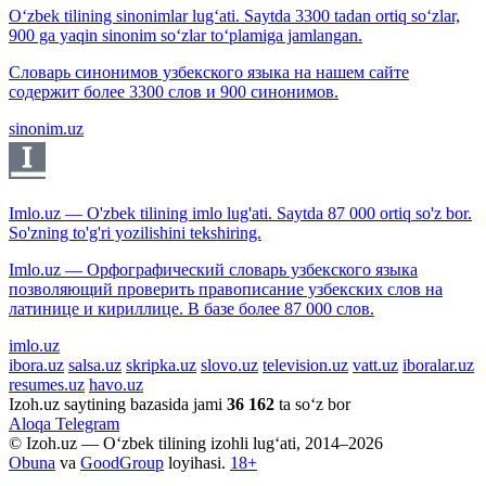
O‘zbek tilining sinonimlar lug‘ati. Saytda 3300 tadan ortiq so‘zlar,
900 ga yaqin sinonim so‘zlar to‘plamiga jamlangan.
Словарь синонимов узбекского языка на нашем сайте
содержит более 3300 слов и 900 синонимов.
sinonim.uz
Imlo.uz — O'zbek tilining imlo lug'ati. Saytda 87 000 ortiq so'z bor.
So'zning to'g'ri yozilishini tekshiring.
Imlo.uz — Орфографический словарь узбекского языка
позволяющий проверить правописание узбекских слов на
латинице и кириллице. В базе более 87 000 слов.
imlo.uz
ibora.uz
salsa.uz
skripka.uz
slovo.uz
television.uz
vatt.uz
iboralar.uz
resumes.uz
havo.uz
Izoh.uz saytining bazasida jami
36 162
ta so‘z bor
Aloqa
Telegram
© Izoh.uz — O‘zbek tilining izohli lug‘ati, 2014–2026
Obuna
va
GoodGroup
loyihasi.
18+