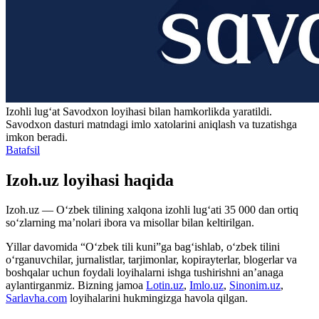
Izohli lugʻat
Savodxon
loyihasi bilan hamkorlikda yaratildi.
Savodxon dasturi matndagi imlo xatolarini aniqlash va tuzatishga
imkon beradi.
Batafsil
Izoh.uz loyihasi haqida
Izoh.uz — O‘zbek tilining xalqona izohli lug‘ati 35 000 dan ortiq
so‘zlarning ma’nolari ibora va misollar bilan keltirilgan.
Yillar davomida “O‘zbek tili kuni”ga bag‘ishlab, o‘zbek tilini
o‘rganuvchilar, jurnalistlar, tarjimonlar, kopirayterlar, blogerlar va
boshqalar uchun foydali loyihalarni ishga tushirishni an’anaga
aylantirganmiz. Bizning jamoa
Lotin.uz
,
Imlo.uz
,
Sinonim.uz
,
Sarlavha.com
loyihalarini hukmingizga havola qilgan.