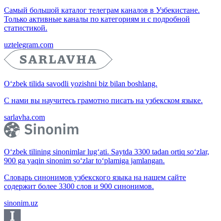
Самый большой каталог телеграм каналов в Узбекистане.
Только активные каналы по категориям и с подробной
статистикой.
uztelegram.com
O‘zbek tilida savodli yozishni biz bilan boshlang.
С нами вы научитесь грамотно писать на узбекском языке.
sarlavha.com
O‘zbek tilining sinonimlar lug‘ati. Saytda 3300 tadan ortiq so‘zlar,
900 ga yaqin sinonim so‘zlar to‘plamiga jamlangan.
Словарь синонимов узбекского языка на нашем сайте
содержит более 3300 слов и 900 синонимов.
sinonim.uz