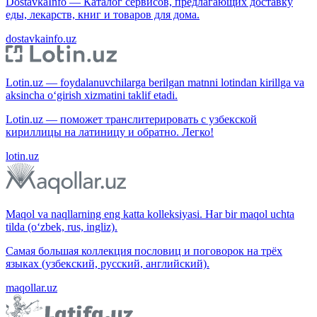
DostavkaInfo — Каталог сервисов, предлагающих доставку
еды, лекарств, книг и товаров для дома.
dostavkainfo.uz
Lotin.uz — foydalanuvchilarga berilgan matnni lotindan kirillga va
aksincha o‘girish xizmatini taklif etadi.
Lotin.uz — поможет транслитерировать с узбекской
кириллицы на латиницу и обратно. Легко!
lotin.uz
Maqol va naqllarning eng katta kolleksiyasi. Har bir maqol uchta
tilda (o‘zbek, rus, ingliz).
Самая большая коллекция пословиц и поговорок на трёх
языках (узбекский, русский, английский).
maqollar.uz