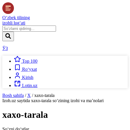
O‘zbek tilining
izohli lug‘ati
ЎЗ
Top 100
Ro‘yxat
Kirish
Lotin.uz
Bosh sahifa
/
X
/
xaxo-tarala
Izoh.uz
saytida
xaxo-tarala
so‘zining izohi va ma’nolari
xaxo-tarala
So‘zni do‘stlar