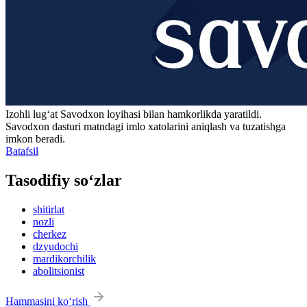
Izohli lugʻat
Savodxon
loyihasi bilan hamkorlikda yaratildi.
Savodxon dasturi matndagi imlo xatolarini aniqlash va tuzatishga
imkon beradi.
Batafsil
Tasodifiy so‘zlar
shitirlat
nozli
cherkez
dzyudochi
mardikorchilik
abolitsionist
Hammasini ko‘rish