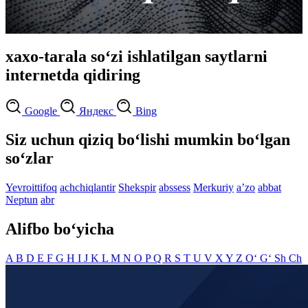
xaxo-tarala so‘zi ishlatilgan saytlarni
internetda qidiring
Google
Яндекс
Bing
Siz uchun qiziq bo‘lishi mumkin bo‘lgan
so‘zlar
Yevroittifoq
achchiqlantir
Shekspir
abssess
Merkuriy
aʼzo
abbat
Neptun
abr
Alifbo bo‘yicha
A
B
D
E
F
G
H
I
J
K
L
M
N
O
P
Q
R
S
T
U
V
X
Y
Z
O‘
G‘
Sh
Ch