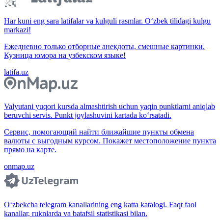
Har kuni eng sara latifalar va kulguli rasmlar. O‘zbek tilidagi kulgu
markazi!
Ежедневно только отборные анекдоты, смешные картинки.
Кузница юмора на узбекском языке!
latifa.uz
Valyutani yuqori kursda almashtirish uchun yaqin punktlarni aniqlab
beruvchi servis. Punkt joylashuvini kartada ko‘rsatadi.
Сервис, помогающий найти ближайшие пункты обмена
валюты с выгодным курсом. Покажет местоположение пункта
прямо на карте.
onmap.uz
O‘zbekcha telegram kanallarining eng katta katalogi. Faqt faol
kanallar, ruknlarda va batafsil statistikasi bilan.