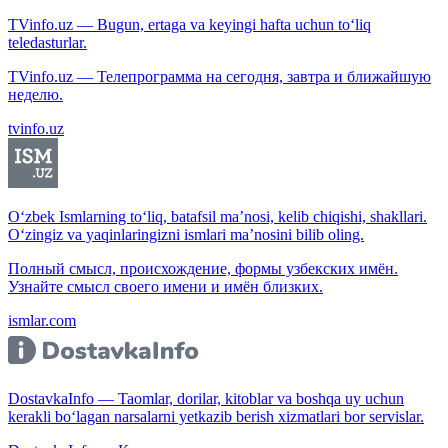
TVinfo.uz — Bugun, ertaga va keyingi hafta uchun to‘liq
teledasturlar.
TVinfo.uz — Телепрограмма на сегодня, завтра и ближайшую
неделю.
tvinfo.uz
O‘zbek Ismlarning to‘liq, batafsil ma’nosi, kelib chiqishi, shakllari.
O‘zingiz va yaqinlaringizni ismlari ma’nosini bilib oling.
Полный смысл, происхождение, формы узбекских имён.
Узнайте смысл своего имени и имён близких.
ismlar.com
DostavkaInfo — Taomlar, dorilar, kitoblar va boshqa uy uchun
kerakli bo‘lagan narsalarni yetkazib berish xizmatlari bor servislar.