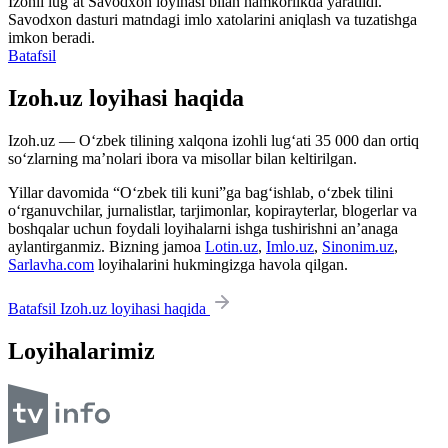
Izohli lugʻat
Savodxon
loyihasi bilan hamkorlikda yaratildi.
Savodxon dasturi matndagi imlo xatolarini aniqlash va tuzatishga
imkon beradi.
Batafsil
Izoh.uz loyihasi haqida
Izoh.uz — O‘zbek tilining xalqona izohli lug‘ati 35 000 dan ortiq
so‘zlarning ma’nolari ibora va misollar bilan keltirilgan.
Yillar davomida “O‘zbek tili kuni”ga bag‘ishlab, o‘zbek tilini
o‘rganuvchilar, jurnalistlar, tarjimonlar, kopirayterlar, blogerlar va
boshqalar uchun foydali loyihalarni ishga tushirishni an’anaga
aylantirganmiz. Bizning jamoa
Lotin.uz
,
Imlo.uz
,
Sinonim.uz
,
Sarlavha.com
loyihalarini hukmingizga havola qilgan.
Batafsil Izoh.uz loyihasi haqida
Loyihalarimiz