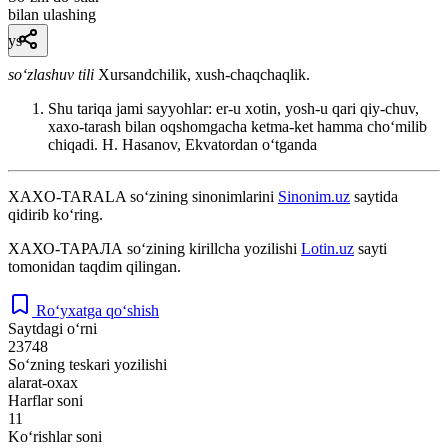
bilan ulashing
ys
so‘zlashuv tili
Xursandchilik, xush-chaqchaqlik.
Shu tariqa jami sayyohlar: er-u xotin, yosh-u qari qiy-chuv,
xaxo-tarash bilan oqshomgacha ketma-ket hamma choʻmilib
chiqadi.
H. Hasanov, Ekvatordan oʻtganda
XAXO-TARALA
so‘zining sinonimlarini
Sinonim.uz
saytida
qidirib ko‘ring.
ХАХО-ТАРАЛА
so‘zining kirillcha yozilishi
Lotin.uz
sayti
tomonidan taqdim qilingan.
Ro‘yxatga qo‘shish
Saytdagi o‘rni
23748
So‘zning teskari yozilishi
alarat-oxax
Harflar soni
11
Ko‘rishlar soni