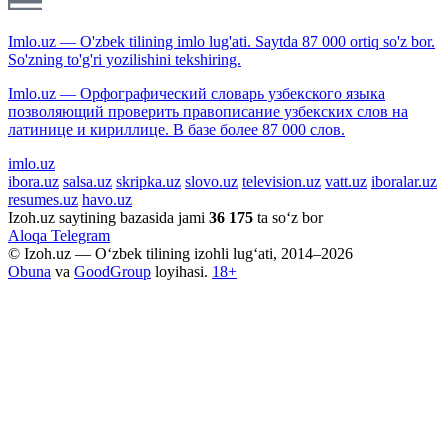
Imlo.uz — O'zbek tilining imlo lug'ati. Saytda 87 000 ortiq so'z bor.
So'zning to'g'ri yozilishini tekshiring.
Imlo.uz — Орфографический словарь узбекского языка
позволяющий проверить правописание узбекских слов на
латинице и кириллице. В базе более 87 000 слов.
imlo.uz
ibora.uz
salsa.uz
skripka.uz
slovo.uz
television.uz
vatt.uz
iboralar.uz
resumes.uz
havo.uz
Izoh.uz saytining bazasida jami
36 175
ta so‘z bor
Aloqa
Telegram
© Izoh.uz — O‘zbek tilining izohli lug‘ati, 2014–2026
Obuna
va
GoodGroup
loyihasi.
18+