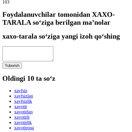
103
Foydalanuvchilar tomonidan XAXO-
TARALA so‘ziga berilgan ma’nolar
xaxo-tarala so‘ziga yangi izoh qo‘shing
Yuborish
Oldingi 10 ta so‘z
xavfsiz
xavfsizlan
xavfsizlik
xavotir
xavotirlan
xavotirli
xavotirlik
xavotirona