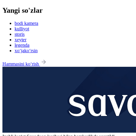
Yangi so'zlar
bodi kamera
kulliyot
storis
xeyter
legenda
xo‘jako‘rsin
Hammasini ko‘rish