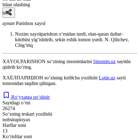
bilan ulashing
sifat
aynan
Parishon xayol
Nozim xayolparishon oʻrnidan turdi, elan-qaran daftar-
kitobini yigʻishtirib, sekin eshik tomon yurdi.
N. Qilichev,
Chigʻiriq
XAYOLPARISHON
so‘zining sinonimlarini
Sinonim.uz
saytida
qidirib ko‘ring.
ХАЁЛПАРИШОН
so‘zining kirillcha yozilishi
Lotin.uz
sayti
tomonidan taqdim qilingan.
Ro‘yxatga qo‘shish
Saytdagi o‘rni
26274
So‘zning teskari yozilishi
nohsiraployax
Harflar soni
13
Ko‘rishlar soni