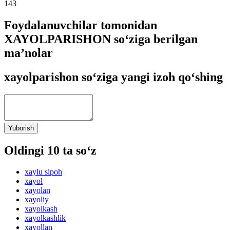
143
Foydalanuvchilar tomonidan
XAYOLPARISHON so‘ziga berilgan
ma’nolar
xayolparishon so‘ziga yangi izoh qo‘shing
Yuborish
Oldingi 10 ta so‘z
xaylu sipoh
xayol
xayolan
xayoliy
xayolkash
xayolkashlik
xayollan