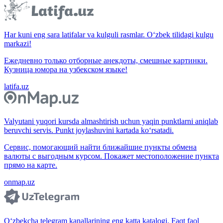
Har kuni eng sara latifalar va kulguli rasmlar. O‘zbek tilidagi kulgu
markazi!
Ежедневно только отборные анекдоты, смешные картинки.
Кузница юмора на узбекском языке!
latifa.uz
Valyutani yuqori kursda almashtirish uchun yaqin punktlarni aniqlab
beruvchi servis. Punkt joylashuvini kartada ko‘rsatadi.
Сервис, помогающий найти ближайшие пункты обмена
валюты с выгодным курсом. Покажет местоположение пункта
прямо на карте.
onmap.uz
O‘zbekcha telegram kanallarining eng katta katalogi. Faqt faol