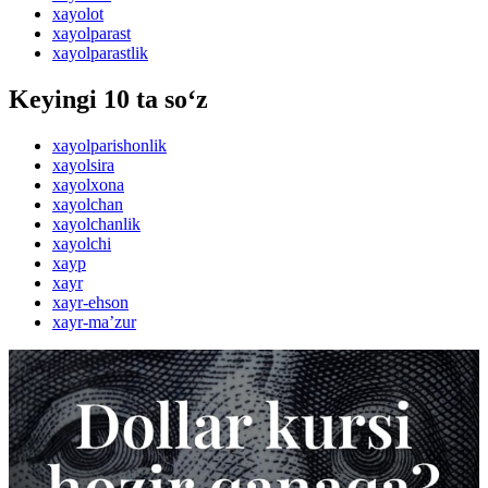
xayolot
xayolparast
xayolparastlik
Keyingi 10 ta so‘z
xayolparishonlik
xayolsira
xayolxona
xayolchan
xayolchanlik
xayolchi
xayp
xayr
xayr-ehson
xayr-maʼzur