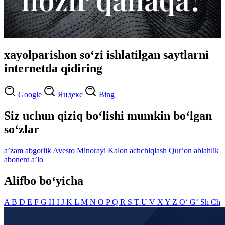
xayolparishon so‘zi ishlatilgan saytlarni
internetda qidiring
Google
Яндекс
Bing
Siz uchun qiziq bo‘lishi mumkin bo‘lgan
so‘zlar
aʼzam
abgorlik
Avesto
Minorayi Kalon
achchiqlash
Qurʼon
ablahlik
abonent
aʼlo
Alifbo bo‘yicha
A
B
D
E
F
G
H
I
J
K
L
M
N
O
P
Q
R
S
T
U
V
X
Y
Z
O‘
G‘
Sh
Ch