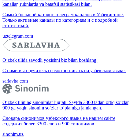
kanallar, ruknlarda va batafsil statistikasi bilan.
Самый большой каталог телеграм каналов в Узбекистане.
Только активные каналы по категориям и с подробной
статистикой.
uztelegram.com
O‘zbek tilida savodli yozishni biz bilan boshlang.
С нами вы научитесь грамотно писать на узбекском языке.
sarlavha.com
O‘zbek tilining sinonimlar lug‘ati. Saytda 3300 tadan ortiq so‘zlar,
900 ga yaqin sinonim so‘zlar to‘plamiga jamlangan.
Словарь синонимов узбекского языка на нашем сайте
содержит более 3300 слов и 900 синонимов.
sinonim.uz