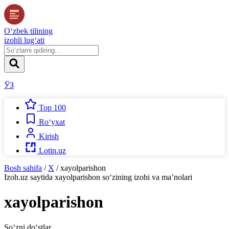
O‘zbek tilining
izohli lug‘ati
ЎЗ
Top 100
Ro‘yxat
Kirish
Lotin.uz
Bosh sahifa
/
X
/
xayolparishon
Izoh.uz
saytida
xayolparishon
so‘zining izohi va ma’nolari
xayolparishon
So‘zni do‘stlar