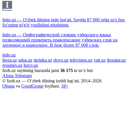
Imlo.uz — O'zbek tilining imlo lug'ati. Saytda 87 000 ortiq so'z bor.
So'zning to'g'ri yozilishini tekshiring.
Imlo.uz — Орфографический словарь узбекского языка
позволяющий проверить правописание узбекских слов на
латинице и кириллице. В базе более 87 000 слов.
imlo.uz
ibora.uz
salsa.uz
skripka.uz
slovo.uz
television.uz
vatt.uz
iboralar.uz
resumes.uz
havo.uz
Izoh.uz saytining bazasida jami
36 175
ta so‘z bor
Aloqa
Telegram
© Izoh.uz — O‘zbek tilining izohli lug‘ati, 2014–2026
Obuna
va
GoodGroup
loyihasi.
18+