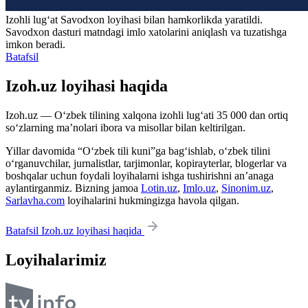
Izohli lugʻat
Savodxon
loyihasi bilan hamkorlikda yaratildi.
Savodxon dasturi matndagi imlo xatolarini aniqlash va tuzatishga
imkon beradi.
Batafsil
Izoh.uz loyihasi haqida
Izoh.uz — O‘zbek tilining xalqona izohli lug‘ati 35 000 dan ortiq
so‘zlarning ma’nolari ibora va misollar bilan keltirilgan.
Yillar davomida “O‘zbek tili kuni”ga bag‘ishlab, o‘zbek tilini
o‘rganuvchilar, jurnalistlar, tarjimonlar, kopirayterlar, blogerlar va
boshqalar uchun foydali loyihalarni ishga tushirishni an’anaga
aylantirganmiz. Bizning jamoa
Lotin.uz
,
Imlo.uz
,
Sinonim.uz
,
Sarlavha.com
loyihalarini hukmingizga havola qilgan.
Batafsil Izoh.uz loyihasi haqida
Loyihalarimiz