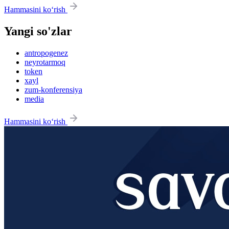
Hammasini ko‘rish
Yangi so'zlar
antropogenez
neyrotarmoq
token
xayl
zum-konferensiya
media
Hammasini ko‘rish