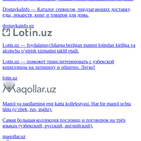
DostavkaInfo — Каталог сервисов, предлагающих доставку
еды, лекарств, книг и товаров для дома.
dostavkainfo.uz
Lotin.uz — foydalanuvchilarga berilgan matnni lotindan kirillga va
aksincha o‘girish xizmatini taklif etadi.
Lotin.uz — поможет транслитерировать с узбекской
кириллицы на латиницу и обратно. Легко!
lotin.uz
Maqol va naqllarning eng katta kolleksiyasi. Har bir maqol uchta
tilda (o‘zbek, rus, ingliz).
Самая большая коллекция пословиц и поговорок на трёх
языках (узбекский, русский, английский).
maqollar.uz