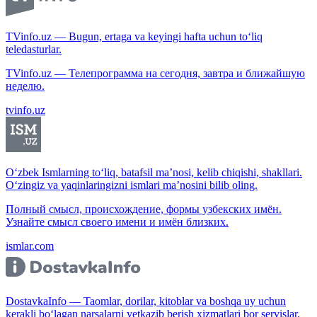
TVinfo.uz — Bugun, ertaga va keyingi hafta uchun to‘liq
teledasturlar.
TVinfo.uz — Телепрограмма на сегодня, завтра и ближайшую
неделю.
tvinfo.uz
O‘zbek Ismlarning to‘liq, batafsil ma’nosi, kelib chiqishi, shakllari.
O‘zingiz va yaqinlaringizni ismlari ma’nosini bilib oling.
Полный смысл, происхождение, формы узбекских имён.
Узнайте смысл своего имени и имён близких.
ismlar.com
DostavkaInfo — Taomlar, dorilar, kitoblar va boshqa uy uchun
kerakli bo‘lagan narsalarni yetkazib berish xizmatlari bor servislar.