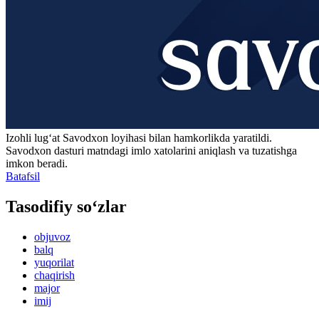
Izohli lugʻat
Savodxon
loyihasi bilan hamkorlikda yaratildi.
Savodxon dasturi matndagi imlo xatolarini aniqlash va tuzatishga
imkon beradi.
Batafsil
Tasodifiy so‘zlar
objuvoz
balq
yuqorilat
chaqirish
major
imij