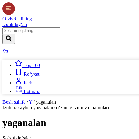
O‘zbek tilining
izohli lug‘ati
ЎЗ
Top 100
Ro‘yxat
Kirish
Lotin.uz
Bosh sahifa
/
Y
/
yaganalan
Izoh.uz
saytida
yaganalan
so‘zining izohi va ma’nolari
yaganalan
So‘zni do‘stlar