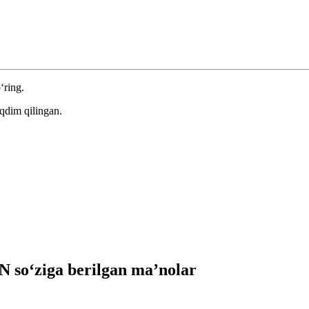
‘ring.
qdim qilingan.
so‘ziga berilgan ma’nolar