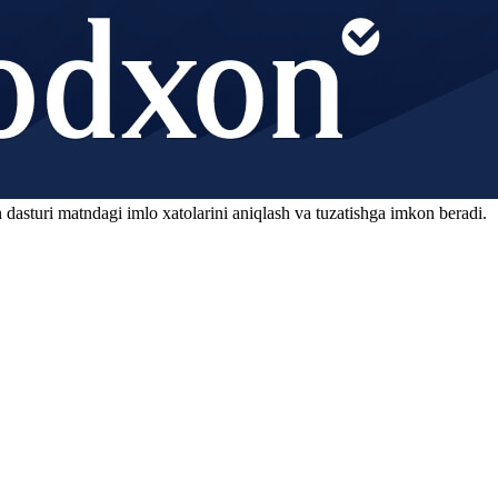
 dasturi matndagi imlo xatolarini aniqlash va tuzatishga imkon beradi.