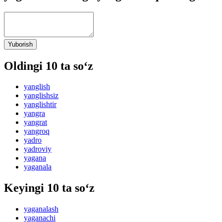
Yuborish
Oldingi 10 ta so‘z
yanglish
yanglishsiz
yanglishtir
yangra
yangrat
yangroq
yadro
yadroviy
yagana
yaganala
Keyingi 10 ta so‘z
yaganalash
yaganachi