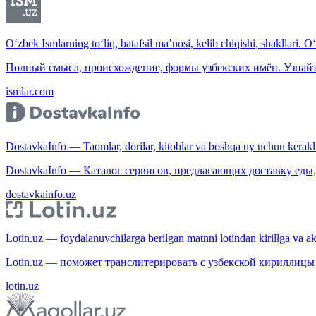
O‘zbek Ismlarning to‘liq, batafsil ma’nosi, kelib chiqishi, shakllari. O
Полный смысл, происхождение, формы узбекских имён. Узнайт
ismlar.com
DostavkaInfo — Taomlar, dorilar, kitoblar va boshqa uy uchun kerakli b
DostavkaInfo — Каталог сервисов, предлагающих доставку еды, 
dostavkainfo.uz
Lotin.uz — foydalanuvchilarga berilgan matnni lotindan kirillga va aksi
Lotin.uz — поможет транслитерировать с узбекской кириллицы 
lotin.uz