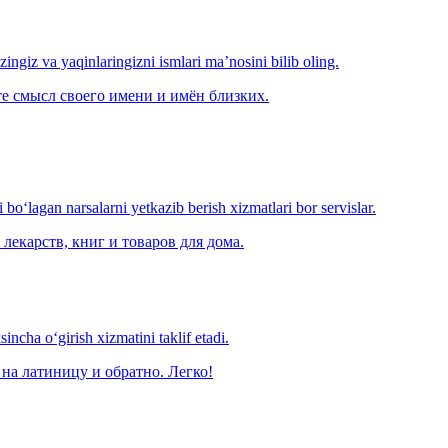
‘zingiz va yaqinlaringizni ismlari ma’nosini bilib oling.
е смысл своего имени и имён близких.
o‘lagan narsalarni yetkazib berish xizmatlari bor servislar.
лекарств, книг и товаров для дома.
ncha o‘girish xizmatini taklif etadi.
на латиницу и обратно. Легко!