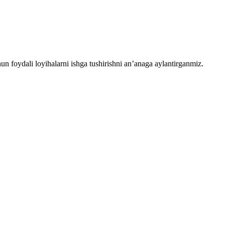
chun foydali loyihalarni ishga tushirishni an’anaga aylantirganmiz.