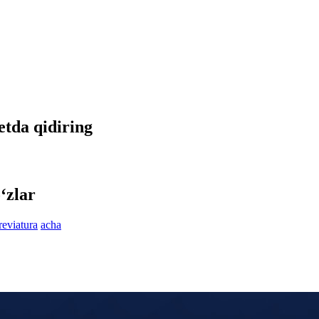
etda qidiring
‘zlar
reviatura
acha