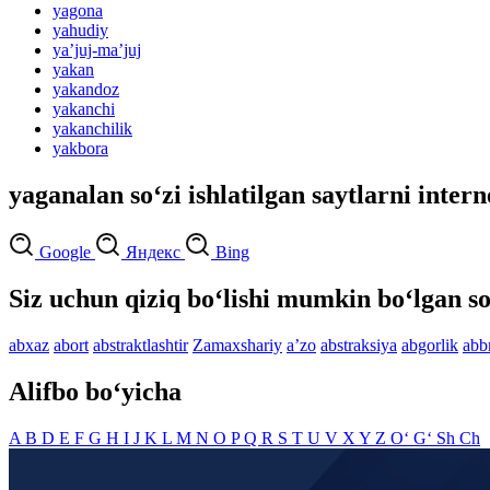
yagona
yahudiy
yaʼjuj-maʼjuj
yakan
yakandoz
yakanchi
yakanchilik
yakbora
yaganalan so‘zi ishlatilgan saytlarni intern
Google
Яндекс
Bing
Siz uchun qiziq bo‘lishi mumkin bo‘lgan so
abxaz
abort
abstraktlashtir
Zamaxshariy
aʼzo
abstraksiya
abgorlik
abb
Alifbo bo‘yicha
A
B
D
E
F
G
H
I
J
K
L
M
N
O
P
Q
R
S
T
U
V
X
Y
Z
O‘
G‘
Sh
Ch