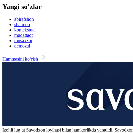
Yangi so'zlar
abirafshon
shatmoq
kontekstual
muqattaot
musaxxar
demozal
Hammasini ko‘rish
Izohli lugʻat
Savodxon
loyihasi bilan hamkorlikda yaratildi. Savodxon