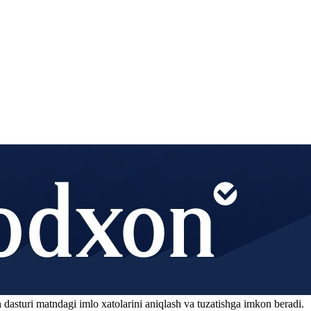
 dasturi matndagi imlo xatolarini aniqlash va tuzatishga imkon beradi.