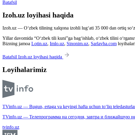
Batafsil
Izoh.uz loyihasi haqida
Izoh.uz — O‘zbek tilining xalqona izohli lug‘ati 35 000 dan ortiq so‘zl
Yillar davomida “O‘zbek tili kuni”ga bag‘ishlab, o‘zbek tilini o‘rganuvc
Bizning jamoa
Lotin.uz
,
Imlo.uz
,
Sinonim.uz
,
Sarlavha.com
loyihalar
Batafsil Izoh.uz loyihasi haqida
Loyihalarimiz
TVinfo.uz — Bugun, ertaga va keyingi hafta uchun to‘liq teledasturlar
TVinfo.uz — Телепрограмма на сегодня, завтра и ближайшую н
tvinfo.uz