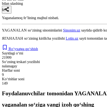
bilan ulashing
fe’l
Yaganalamoq feʼlining majhul nisbati.
YAGANALAN
so‘zining sinonimlarini
Sinonim.uz
saytida qidirib ko
ЯГАНАЛАН
so‘zining kirillcha yozilishi
Lotin.uz
sayti tomonidan ta
Ro‘yxatga qo‘shish
Saytdagi o‘rni
21999
So‘zning teskari yozilishi
nalanagay
Harflar soni
9
Ko‘rishlar soni
149
Foydalanuvchilar tomonidan YAGANALAN 
yaganalan so‘ziga yangi izoh qo‘shing