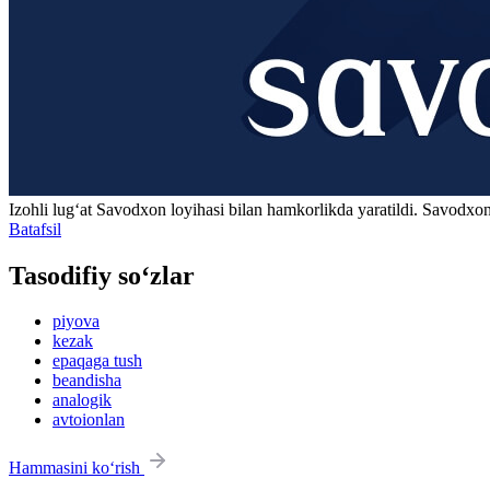
Izohli lugʻat
Savodxon
loyihasi bilan hamkorlikda yaratildi. Savodxon
Batafsil
Tasodifiy so‘zlar
piyova
kezak
epaqaga tush
beandisha
analogik
avtoionlan
Hammasini ko‘rish