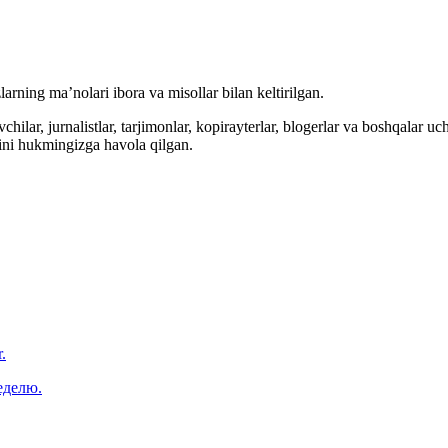
arning ma’nolari ibora va misollar bilan keltirilgan.
hilar, jurnalistlar, tarjimonlar, kopirayterlar, blogerlar va boshqalar u
ini hukmingizga havola qilgan.
.
еделю.