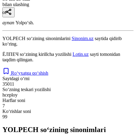
bilan ulashing
ot
aynan
Yolpoʻsh.
YOLPECH
so‘zining sinonimlarini
Sinonim.uz
saytida qidirib
ko‘ring.
ЁЛПЕЧ
so‘zining kirillcha yozilishi
Lotin.uz
sayti tomonidan
taqdim qilingan.
Ro‘yxatga qo‘shish
Saytdagi o‘rni
35011
So‘zning teskari yozilishi
hceploy
Harflar soni
7
Ko‘rishlar soni
99
YOLPECH so‘zining sinonimlari