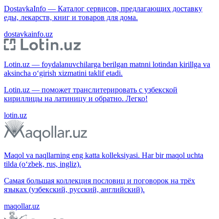
DostavkaInfo — Каталог сервисов, предлагающих доставку
еды, лекарств, книг и товаров для дома.
dostavkainfo.uz
Lotin.uz — foydalanuvchilarga berilgan matnni lotindan kirillga va
aksincha o‘girish xizmatini taklif etadi.
Lotin.uz — поможет транслитерировать с узбекской
кириллицы на латиницу и обратно. Легко!
lotin.uz
Maqol va naqllarning eng katta kolleksiyasi. Har bir maqol uchta
tilda (o‘zbek, rus, ingliz).
Самая большая коллекция пословиц и поговорок на трёх
языках (узбекский, русский, английский).
maqollar.uz