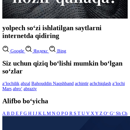
yolpech so‘zi ishlatilgan saytlarni
internetda qidiring
Google
Яндекс
Bing
Siz uchun qiziq bo‘lishi mumkin bo‘lgan
so‘zlar
aʼlochilik
abzal
Bahouddin Naqshband
achintir
achchiqlash
aʼlochi
Mars
abro‘
abraziv
Alifbo bo‘yicha
A
B
D
E
F
G
H
I
J
K
L
M
N
O
P
Q
R
S
T
U
V
X
Y
Z
O‘
G‘
Sh
Ch