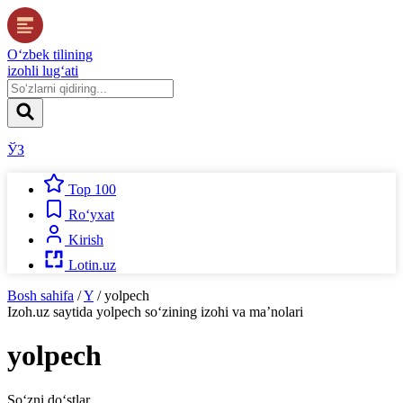
O‘zbek tilining
izohli lug‘ati
ЎЗ
Top 100
Ro‘yxat
Kirish
Lotin.uz
Bosh sahifa
/
Y
/
yolpech
Izoh.uz
saytida
yolpech
so‘zining izohi va ma’nolari
yolpech
So‘zni do‘stlar