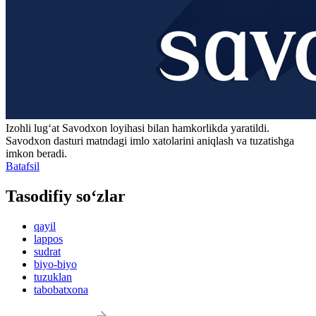
Izohli lugʻat
Savodxon
loyihasi bilan hamkorlikda yaratildi.
Savodxon dasturi matndagi imlo xatolarini aniqlash va tuzatishga
imkon beradi.
Batafsil
Tasodifiy so‘zlar
qayil
lappos
sudrat
biyo-biyo
tuzuklan
tabobatxona