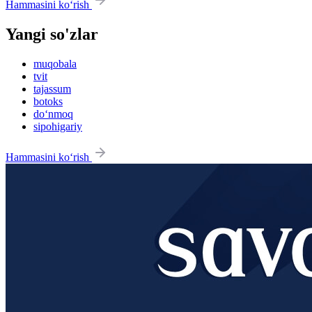
Hammasini ko‘rish
Yangi so'zlar
muqobala
tvit
tajassum
botoks
do‘nmoq
sipohigariy
Hammasini ko‘rish