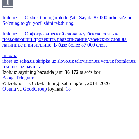
Imlo.uz — O'zbek tilining imlo lug'ati. Saytda 87 000 ortiq so'z bor.
So'zning to'g'ri yozilishini tekshiring.
Imlo.uz — Орфографический словарь узбекского языка
позволяющий проверить правописание узбекских слов на
латинице и кириллице. В базе более 87 000 слов.
imlo.uz
ibora.uz
salsa.uz
skripka.uz
slovo.uz
television.uz
vatt.uz
iboralar.uz
resumes.uz
havo.uz
Izoh.uz saytining bazasida jami
36 172
ta so‘z bor
Aloqa
Telegram
© Izoh.uz — O‘zbek tilining izohli lug‘ati, 2014–2026
Obuna
va
GoodGroup
loyihasi.
18+