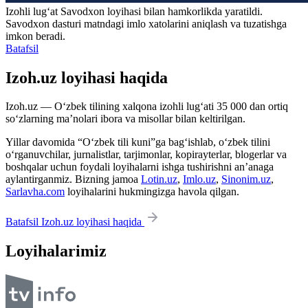
Izohli lugʻat
Savodxon
loyihasi bilan hamkorlikda yaratildi.
Savodxon dasturi matndagi imlo xatolarini aniqlash va tuzatishga
imkon beradi.
Batafsil
Izoh.uz loyihasi haqida
Izoh.uz — O‘zbek tilining xalqona izohli lug‘ati 35 000 dan ortiq
so‘zlarning ma’nolari ibora va misollar bilan keltirilgan.
Yillar davomida “O‘zbek tili kuni”ga bag‘ishlab, o‘zbek tilini
o‘rganuvchilar, jurnalistlar, tarjimonlar, kopirayterlar, blogerlar va
boshqalar uchun foydali loyihalarni ishga tushirishni an’anaga
aylantirganmiz. Bizning jamoa
Lotin.uz
,
Imlo.uz
,
Sinonim.uz
,
Sarlavha.com
loyihalarini hukmingizga havola qilgan.
Batafsil Izoh.uz loyihasi haqida
Loyihalarimiz