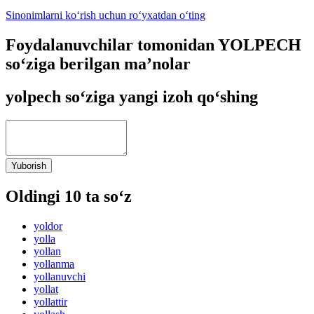
Sinonimlarni ko‘rish uchun ro‘yxatdan o‘ting
Foydalanuvchilar tomonidan YOLPECH
so‘ziga berilgan ma’nolar
yolpech so‘ziga yangi izoh qo‘shing
Yuborish
Oldingi 10 ta so‘z
yoldor
yolla
yollan
yollanma
yollanuvchi
yollat
yollattir