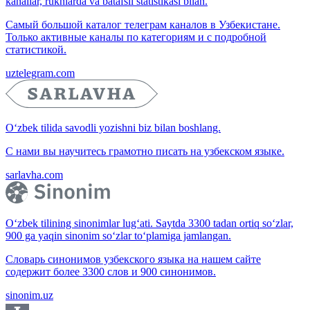
kanallar, ruknlarda va batafsil statistikasi bilan.
Самый большой каталог телеграм каналов в Узбекистане.
Только активные каналы по категориям и с подробной
статистикой.
uztelegram.com
O‘zbek tilida savodli yozishni biz bilan boshlang.
С нами вы научитесь грамотно писать на узбекском языке.
sarlavha.com
O‘zbek tilining sinonimlar lug‘ati. Saytda 3300 tadan ortiq so‘zlar,
900 ga yaqin sinonim so‘zlar to‘plamiga jamlangan.
Словарь синонимов узбекского языка на нашем сайте
содержит более 3300 слов и 900 синонимов.
sinonim.uz