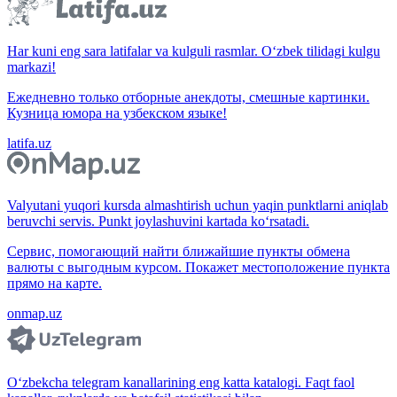
Har kuni eng sara latifalar va kulguli rasmlar. O‘zbek tilidagi kulgu
markazi!
Ежедневно только отборные анекдоты, смешные картинки.
Кузница юмора на узбекском языке!
latifa.uz
Valyutani yuqori kursda almashtirish uchun yaqin punktlarni aniqlab
beruvchi servis. Punkt joylashuvini kartada ko‘rsatadi.
Сервис, помогающий найти ближайшие пункты обмена
валюты с выгодным курсом. Покажет местоположение пункта
прямо на карте.
onmap.uz
O‘zbekcha telegram kanallarining eng katta katalogi. Faqt faol