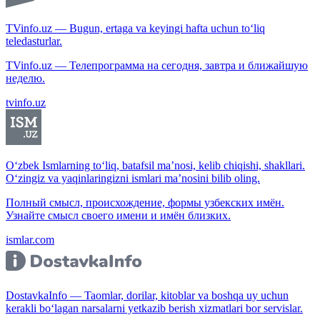
TVinfo.uz — Bugun, ertaga va keyingi hafta uchun to‘liq
teledasturlar.
TVinfo.uz — Телепрограмма на сегодня, завтра и ближайшую
неделю.
tvinfo.uz
O‘zbek Ismlarning to‘liq, batafsil ma’nosi, kelib chiqishi, shakllari.
O‘zingiz va yaqinlaringizni ismlari ma’nosini bilib oling.
Полный смысл, происхождение, формы узбекских имён.
Узнайте смысл своего имени и имён близких.
ismlar.com
DostavkaInfo — Taomlar, dorilar, kitoblar va boshqa uy uchun
kerakli bo‘lagan narsalarni yetkazib berish xizmatlari bor servislar.