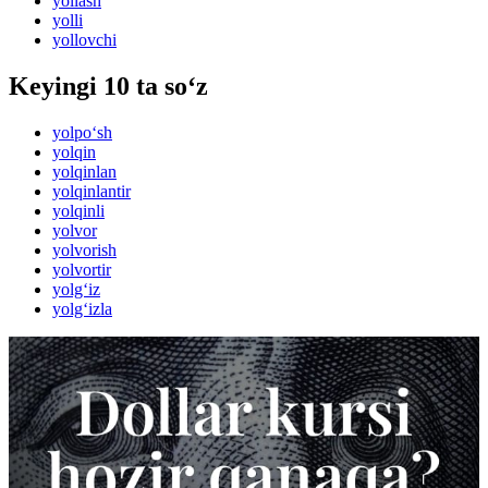
yollash
yolli
yollovchi
Keyingi 10 ta so‘z
yolpo‘sh
yolqin
yolqinlan
yolqinlantir
yolqinli
yolvor
yolvorish
yolvortir
yolg‘iz
yolg‘izla