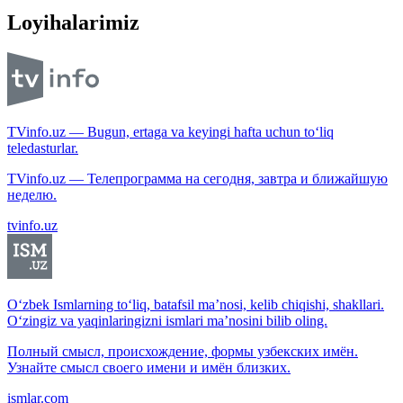
Loyihalarimiz
TVinfo.uz — Bugun, ertaga va keyingi hafta uchun to‘liq
teledasturlar.
TVinfo.uz — Телепрограмма на сегодня, завтра и ближайшую
неделю.
tvinfo.uz
O‘zbek Ismlarning to‘liq, batafsil ma’nosi, kelib chiqishi, shakllari.
O‘zingiz va yaqinlaringizni ismlari ma’nosini bilib oling.
Полный смысл, происхождение, формы узбекских имён.
Узнайте смысл своего имени и имён близких.
ismlar.com