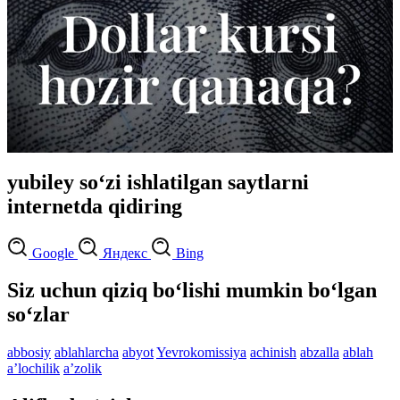
yubiley so‘zi ishlatilgan saytlarni
internetda qidiring
Google
Яндекс
Bing
Siz uchun qiziq bo‘lishi mumkin bo‘lgan
so‘zlar
abbosiy
ablahlarcha
abyot
Yevrokomissiya
achinish
abzalla
ablah
aʼlochilik
aʼzolik