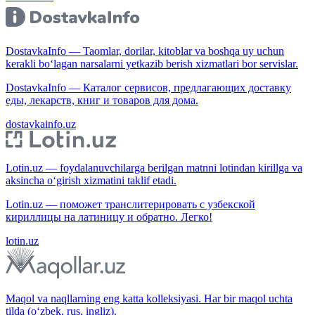
DostavkaInfo — Taomlar, dorilar, kitoblar va boshqa uy uchun
kerakli bo‘lagan narsalarni yetkazib berish xizmatlari bor servislar.
DostavkaInfo — Каталог сервисов, предлагающих доставку
еды, лекарств, книг и товаров для дома.
dostavkainfo.uz
Lotin.uz — foydalanuvchilarga berilgan matnni lotindan kirillga va
aksincha o‘girish xizmatini taklif etadi.
Lotin.uz — поможет транслитерировать с узбекской
кириллицы на латиницу и обратно. Легко!
lotin.uz
Maqol va naqllarning eng katta kolleksiyasi. Har bir maqol uchta
tilda (o‘zbek, rus, ingliz).