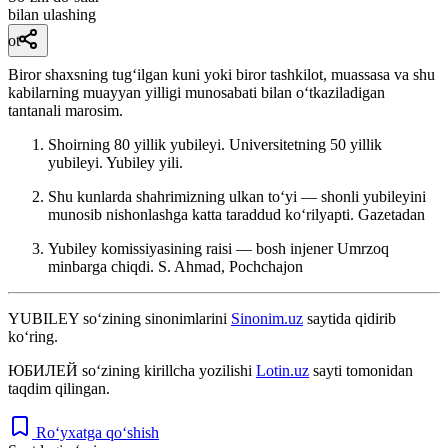
bilan ulashing
ot
Biror shaxsning tugʻilgan kuni yoki biror tashkilot, muassasa va shu
kabilarning muayyan yilligi munosabati bilan oʻtkaziladigan
tantanali marosim.
Shoirning 80 yillik yubileyi. Universitetning 50 yillik
yubileyi. Yubiley yili.
Shu kunlarda shahrimizning ulkan toʻyi — shonli yubileyini
munosib nishonlashga katta taraddud koʻrilyapti.
Gazetadan
Yubiley komissiyasining raisi — bosh injener Umrzoq
minbarga chiqdi.
S. Ahmad, Pochchajon
YUBILEY
so‘zining sinonimlarini
Sinonim.uz
saytida qidirib
ko‘ring.
ЮБИЛЕЙ
so‘zining kirillcha yozilishi
Lotin.uz
sayti tomonidan
taqdim qilingan.
Ro‘yxatga qo‘shish