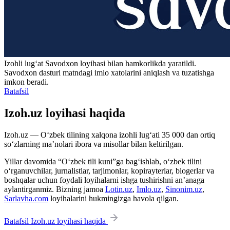
Izohli lugʻat
Savodxon
loyihasi bilan hamkorlikda yaratildi.
Savodxon dasturi matndagi imlo xatolarini aniqlash va tuzatishga
imkon beradi.
Batafsil
Izoh.uz loyihasi haqida
Izoh.uz — O‘zbek tilining xalqona izohli lug‘ati 35 000 dan ortiq
so‘zlarning ma’nolari ibora va misollar bilan keltirilgan.
Yillar davomida “O‘zbek tili kuni”ga bag‘ishlab, o‘zbek tilini
o‘rganuvchilar, jurnalistlar, tarjimonlar, kopirayterlar, blogerlar va
boshqalar uchun foydali loyihalarni ishga tushirishni an’anaga
aylantirganmiz. Bizning jamoa
Lotin.uz
,
Imlo.uz
,
Sinonim.uz
,
Sarlavha.com
loyihalarini hukmingizga havola qilgan.
Batafsil Izoh.uz loyihasi haqida