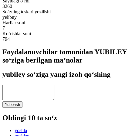
Saytdagi o‘rni
3260
So‘zning teskari yozilishi
yelibuy
Harflar soni
7
Ko‘rishlar soni
794
Foydalanuvchilar tomonidan YUBILEY
so‘ziga berilgan ma’nolar
yubiley so‘ziga yangi izoh qo‘shing
Yuborish
Oldingi 10 ta so‘z
yoshla
yoshlan