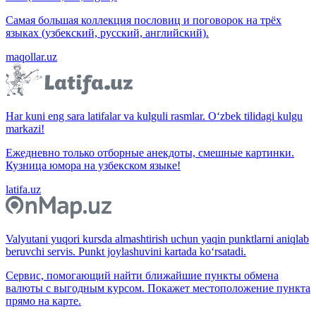
Самая большая коллекция пословиц и поговорок на трёх
языках (узбекский, русский, английский).
maqollar.uz
Har kuni eng sara latifalar va kulguli rasmlar. O‘zbek tilidagi kulgu
markazi!
Ежедневно только отборные анекдоты, смешные картинки.
Кузница юмора на узбекском языке!
latifa.uz
Valyutani yuqori kursda almashtirish uchun yaqin punktlarni aniqlab
beruvchi servis. Punkt joylashuvini kartada ko‘rsatadi.
Сервис, помогающий найти ближайшие пункты обмена
валюты с выгодным курсом. Покажет местоположение пункта
прямо на карте.