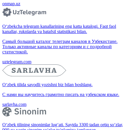
onmap.uz
O‘zbekcha telegram kanallarining eng katta katalogi. Faqt faol
kanallar, ruknlarda va batafsil statistikasi bilan.
Самый большой каталог телеграм каналов в Узбекистане.
Только активные каналы по категориям и с подробной
статистикой.
uztelegram.com
O‘zbek tilida savodli yozishni biz bilan boshlang.
С нами вы научитесь грамотно писать на узбекском языке.
sarlavha.com
O‘zbek tilining sinonimlar lug‘ati. Saytda 3300 tadan ortiq so‘zlar,
900 ga yaqin sinonim so‘zlar to‘plamiga jamlangan.