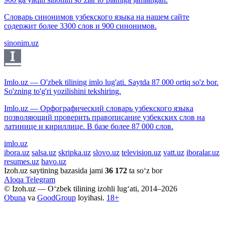
Словарь синонимов узбекского языка на нашем сайте
содержит более 3300 слов и 900 синонимов.
sinonim.uz
Imlo.uz — O'zbek tilining imlo lug'ati. Saytda 87 000 ortiq so'z bor.
So'zning to'g'ri yozilishini tekshiring.
Imlo.uz — Орфографический словарь узбекского языка
позволяющий проверить правописание узбекских слов на
латинице и кириллице. В базе более 87 000 слов.
imlo.uz
ibora.uz
salsa.uz
skripka.uz
slovo.uz
television.uz
vatt.uz
iboralar.uz
resumes.uz
havo.uz
Izoh.uz saytining bazasida jami
36 172
ta so‘z bor
Aloqa
Telegram
© Izoh.uz — O‘zbek tilining izohli lug‘ati, 2014–2026
Obuna
va
GoodGroup
loyihasi.
18+