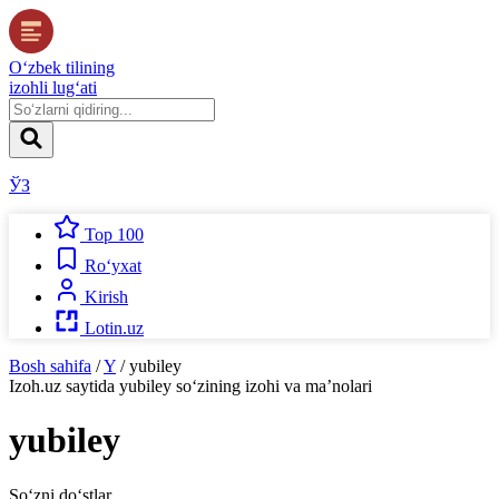
O‘zbek tilining
izohli lug‘ati
ЎЗ
Top 100
Ro‘yxat
Kirish
Lotin.uz
Bosh sahifa
/
Y
/
yubiley
Izoh.uz
saytida
yubiley
so‘zining izohi va ma’nolari
yubiley
So‘zni do‘stlar