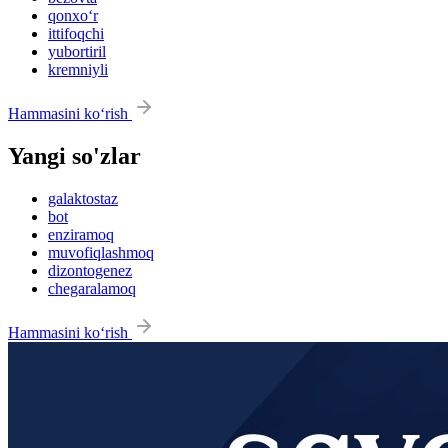
qonxo‘r
ittifoqchi
yubortiril
kremniyli
Hammasini ko‘rish
Yangi so'zlar
galaktostaz
bot
enziramoq
muvofiqlashmoq
dizontogenez
chegaralamoq
Hammasini ko‘rish