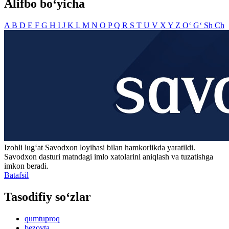
Alifbo bo‘yicha
A
B
D
E
F
G
H
I
J
K
L
M
N
O
P
Q
R
S
T
U
V
X
Y
Z
O‘
G‘
Sh
Ch
Izohli lugʻat
Savodxon
loyihasi bilan hamkorlikda yaratildi.
Savodxon dasturi matndagi imlo xatolarini aniqlash va tuzatishga
imkon beradi.
Batafsil
Tasodifiy so‘zlar
qumtuproq
bezovta