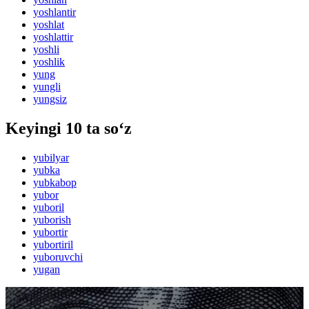
yoshlantir
yoshlat
yoshlattir
yoshli
yoshlik
yung
yungli
yungsiz
Keyingi 10 ta so‘z
yubilyar
yubka
yubkabop
yubor
yuboril
yuborish
yubortir
yubortiril
yuboruvchi
yugan