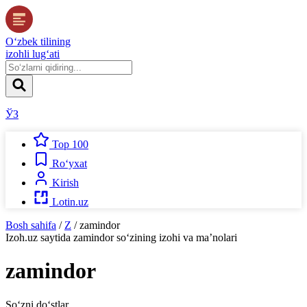
O‘zbek tilining
izohli lug‘ati
ЎЗ
Top 100
Ro‘yxat
Kirish
Lotin.uz
Bosh sahifa
/
Z
/
zamindor
Izoh.uz
saytida
zamindor
so‘zining izohi va ma’nolari
zamindor
So‘zni do‘stlar