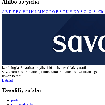
Alifbo bo‘yicha
A
B
D
E
F
G
H
I
J
K
L
M
N
O
P
Q
R
S
T
U
V
X
Y
Z
O‘
G‘
Sh
Ch
Izohli lugʻat
Savodxon
loyihasi bilan hamkorlikda yaratildi.
Savodxon dasturi matndagi imlo xatolarini aniqlash va tuzatishga
imkon beradi.
Batafsil
Tasodifiy so‘zlar
girih
supramolekulyar