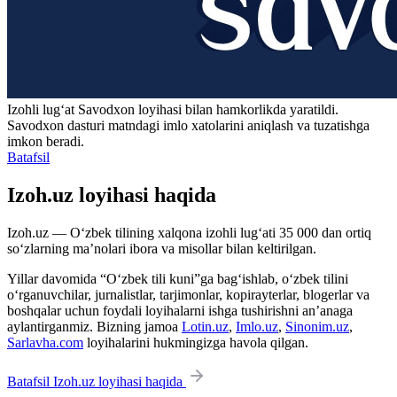
Izohli lugʻat
Savodxon
loyihasi bilan hamkorlikda yaratildi.
Savodxon dasturi matndagi imlo xatolarini aniqlash va tuzatishga
imkon beradi.
Batafsil
Izoh.uz loyihasi haqida
Izoh.uz — O‘zbek tilining xalqona izohli lug‘ati 35 000 dan ortiq
so‘zlarning ma’nolari ibora va misollar bilan keltirilgan.
Yillar davomida “O‘zbek tili kuni”ga bag‘ishlab, o‘zbek tilini
o‘rganuvchilar, jurnalistlar, tarjimonlar, kopirayterlar, blogerlar va
boshqalar uchun foydali loyihalarni ishga tushirishni an’anaga
aylantirganmiz. Bizning jamoa
Lotin.uz
,
Imlo.uz
,
Sinonim.uz
,
Sarlavha.com
loyihalarini hukmingizga havola qilgan.
Batafsil Izoh.uz loyihasi haqida