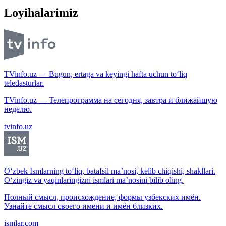
Loyihalarimiz
TVinfo.uz — Bugun, ertaga va keyingi hafta uchun to‘liq
teledasturlar.
TVinfo.uz — Телепрограмма на сегодня, завтра и ближайшую
неделю.
tvinfo.uz
O‘zbek Ismlarning to‘liq, batafsil ma’nosi, kelib chiqishi, shakllari.
O‘zingiz va yaqinlaringizni ismlari ma’nosini bilib oling.
Полный смысл, происхождение, формы узбекских имён.
Узнайте смысл своего имени и имён близких.
ismlar.com