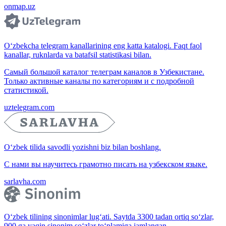
onmap.uz
O‘zbekcha telegram kanallarining eng katta katalogi. Faqt faol
kanallar, ruknlarda va batafsil statistikasi bilan.
Самый большой каталог телеграм каналов в Узбекистане.
Только активные каналы по категориям и с подробной
статистикой.
uztelegram.com
O‘zbek tilida savodli yozishni biz bilan boshlang.
С нами вы научитесь грамотно писать на узбекском языке.
sarlavha.com
O‘zbek tilining sinonimlar lug‘ati. Saytda 3300 tadan ortiq so‘zlar,
900 ga yaqin sinonim so‘zlar to‘plamiga jamlangan.