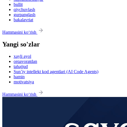
bullit
qiychuvlash
gurpanglash
bakalavriat
Hammasini ko‘rish
Yangi so'zlar
xayli ayol
orqavoratdan
tahajjud
Sun’iy intellekt kod agentlari (AI Code Agents)
hamin
motivatsiya
Hammasini ko‘rish