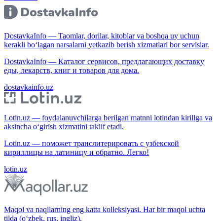
DostavkaInfo — Taomlar, dorilar, kitoblar va boshqa uy uchun
kerakli bo‘lagan narsalarni yetkazib berish xizmatlari bor servislar.
DostavkaInfo — Каталог сервисов, предлагающих доставку
еды, лекарств, книг и товаров для дома.
dostavkainfo.uz
Lotin.uz — foydalanuvchilarga berilgan matnni lotindan kirillga va
aksincha o‘girish xizmatini taklif etadi.
Lotin.uz — поможет транслитерировать с узбекской
кириллицы на латиницу и обратно. Легко!
lotin.uz
Maqol va naqllarning eng katta kolleksiyasi. Har bir maqol uchta
tilda (o‘zbek, rus, ingliz).