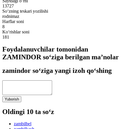
Saytdagi o‘rni
13727
So‘zning teskari yozilishi
rodnimaz
Harflar soni
8
Ko‘rishlar soni
181
Foydalanuvchilar tomonidan
ZAMINDOR so‘ziga berilgan ma’nolar
zamindor so‘ziga yangi izoh qo‘shing
Yuborish
Oldingi 10 ta so‘z
zambilbel
zambilkash