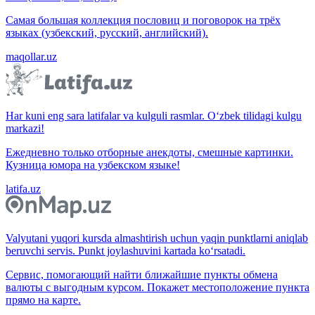
Самая большая коллекция пословиц и поговорок на трёх
языках (узбекский, русский, английский).
maqollar.uz
Har kuni eng sara latifalar va kulguli rasmlar. O‘zbek tilidagi kulgu
markazi!
Ежедневно только отборные анекдоты, смешные картинки.
Кузница юмора на узбекском языке!
latifa.uz
Valyutani yuqori kursda almashtirish uchun yaqin punktlarni aniqlab
beruvchi servis. Punkt joylashuvini kartada ko‘rsatadi.
Сервис, помогающий найти ближайшие пункты обмена
валюты с выгодным курсом. Покажет местоположение пункта
прямо на карте.