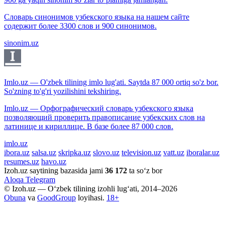
Словарь синонимов узбекского языка на нашем сайте
содержит более 3300 слов и 900 синонимов.
sinonim.uz
Imlo.uz — O'zbek tilining imlo lug'ati. Saytda 87 000 ortiq so'z bor.
So'zning to'g'ri yozilishini tekshiring.
Imlo.uz — Орфографический словарь узбекского языка
позволяющий проверить правописание узбекских слов на
латинице и кириллице. В базе более 87 000 слов.
imlo.uz
ibora.uz
salsa.uz
skripka.uz
slovo.uz
television.uz
vatt.uz
iboralar.uz
resumes.uz
havo.uz
Izoh.uz saytining bazasida jami
36 172
ta so‘z bor
Aloqa
Telegram
© Izoh.uz — O‘zbek tilining izohli lug‘ati, 2014–2026
Obuna
va
GoodGroup
loyihasi.
18+