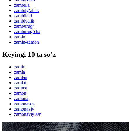
zambilla
zambilg‘altak
zambilchi
zambiyalik
zamburug‘
zamburug‘cha
zamin
zamin-zamon
Keyingi 10 ta so‘z
zamir
zamla
zamlan
zamlat
zamma
zamon
zamona
zamonasoz
zamonaviy
zamonaviylash