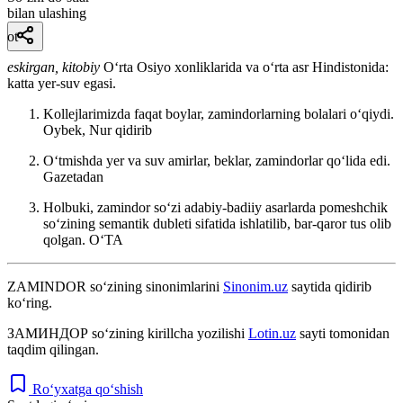
bilan ulashing
ot
eskirgan, kitobiy
Oʻrta Osiyo xonliklarida va oʻrta asr Hindistonida:
katta yer-suv egasi.
Kollejlarimizda faqat boylar, zamindorlarning bolalari oʻqiydi.
Oybek, Nur qidirib
Oʻtmishda yer va suv amirlar, beklar, zamindorlar qoʻlida edi.
Gazetadan
Holbuki, zamindor soʻzi adabiy-badiiy asarlarda pomeshchik
soʻzining semantik dubleti sifatida ishlatilib, bar-qaror tus olib
qolgan.
OʻTA
ZAMINDOR
so‘zining sinonimlarini
Sinonim.uz
saytida qidirib
ko‘ring.
ЗАМИНДОР
so‘zining kirillcha yozilishi
Lotin.uz
sayti tomonidan
taqdim qilingan.
Ro‘yxatga qo‘shish