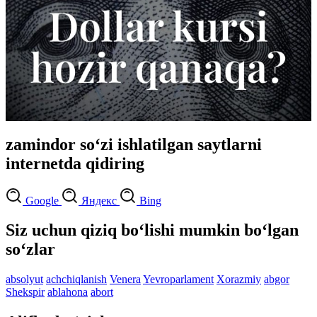
zamindor so‘zi ishlatilgan saytlarni
internetda qidiring
Google
Яндекс
Bing
Siz uchun qiziq bo‘lishi mumkin bo‘lgan
so‘zlar
absolyut
achchiqlanish
Venera
Yevroparlament
Xorazmiy
abgor
Shekspir
ablahona
abort