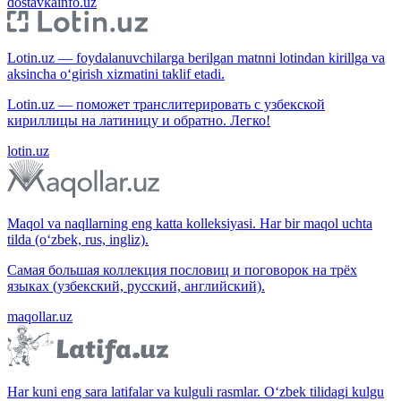
dostavkainfo.uz
Lotin.uz — foydalanuvchilarga berilgan matnni lotindan kirillga va
aksincha o‘girish xizmatini taklif etadi.
Lotin.uz — поможет транслитерировать с узбекской
кириллицы на латиницу и обратно. Легко!
lotin.uz
Maqol va naqllarning eng katta kolleksiyasi. Har bir maqol uchta
tilda (o‘zbek, rus, ingliz).
Самая большая коллекция пословиц и поговорок на трёх
языках (узбекский, русский, английский).
maqollar.uz
Har kuni eng sara latifalar va kulguli rasmlar. O‘zbek tilidagi kulgu