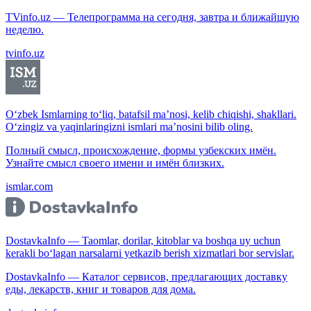
TVinfo.uz — Телепрограмма на сегодня, завтра и ближайшую
неделю.
tvinfo.uz
O‘zbek Ismlarning to‘liq, batafsil ma’nosi, kelib chiqishi, shakllari.
O‘zingiz va yaqinlaringizni ismlari ma’nosini bilib oling.
Полный смысл, происхождение, формы узбекских имён.
Узнайте смысл своего имени и имён близких.
ismlar.com
DostavkaInfo — Taomlar, dorilar, kitoblar va boshqa uy uchun
kerakli bo‘lagan narsalarni yetkazib berish xizmatlari bor servislar.
DostavkaInfo — Каталог сервисов, предлагающих доставку
еды, лекарств, книг и товаров для дома.