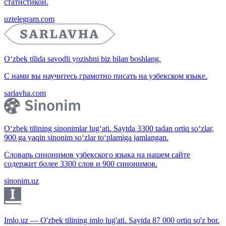
статистикой.
uztelegram.com
O‘zbek tilida savodli yozishni biz bilan boshlang.
С нами вы научитесь грамотно писать на узбекском языке.
sarlavha.com
O‘zbek tilining sinonimlar lug‘ati. Saytda 3300 tadan ortiq so‘zlar,
900 ga yaqin sinonim so‘zlar to‘plamiga jamlangan.
Словарь синонимов узбекского языка на нашем сайте
содержит более 3300 слов и 900 синонимов.
sinonim.uz
Imlo.uz — O'zbek tilining imlo lug'ati. Saytda 87 000 ortiq so'z bor.