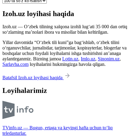
Izoh.uz loyihasi haqida
Izoh.uz — O‘zbek tilining xalqona izohli lug‘ati 35 000 dan ortiq
so‘zlarning ma’nolari ibora va misollar bilan keltirilgan.
Yillar davomida “O‘zbek tili kuni”ga bag‘ishlab, o‘zbek tilini
o‘rganuvchilar, jurnalistlar, tarjimonlar, kopirayterlar, blogerlar va
boshqalar uchun foydali loyihalarni ishga tushirishni an’anaga
aylantirganmiz. Bizning jamoa
Lotin.uz
,
Imlo.uz
,
Sinonim.uz
,
Sarlavha.com
loyihalarini hukmingizga havola qilgan.
Batafsil Izoh.uz loyihasi haqida
Loyihalarimiz
TVinfo.uz — Bugun, ertaga va keyingi hafta uchun to‘liq
teledasturlar.