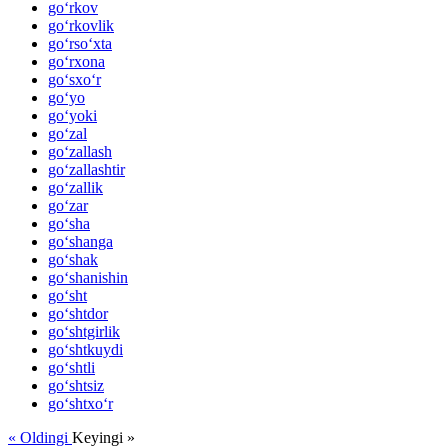
go‘rkov
go‘rkovlik
go‘rso‘xta
go‘rxona
go‘sxo‘r
go‘yo
go‘yoki
go‘zal
go‘zallash
go‘zallashtir
go‘zallik
go‘zar
go‘sha
go‘shanga
go‘shak
go‘shanishin
go‘sht
go‘shtdor
go‘shtgirlik
go‘shtkuydi
go‘shtli
go‘shtsiz
go‘shtxo‘r
« Oldingi
Keyingi »