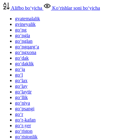
Alifbo bo‘yicha
Ko‘rishlar soni bo‘yicha
gvatemalalik
gvineyalik
go‘ng
go‘ngla
go‘nglan
go‘ngqarg‘a
go‘ngxona
go‘dak
go‘daklik
go‘ja
go‘l
go‘lax
go‘lay
go‘laytir
go‘llik
go‘niya
go‘psangi
go‘r
go‘r-kafan
go‘r-yer
go‘riston
go‘ristonlik