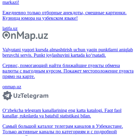
markazi!
Ежедневно только отборные анекдоты, смешные картинки.
Кузница юмора на узбекском языке!
latifa.uz
Valyutani yuqori kursda almashtirish uchun yaqin punktlarni aniqlab
beruvchi servis. Punkt joylashuvini kartada ko‘rsatadi.
Сервис, помогающий найти ближайшие пункты обмена
валюты с выгодным курсом. Покажет местоположение пункта
прямо на карте.
onmap.uz
O‘zbekcha telegram kanallarining eng katta katalogi. Faqt faol
kanallar, ruknlarda va batafsil statistikasi bilan.
Самый большой каталог телеграм каналов в Узбекистане.
Только активные каналы по категориям и с подробной