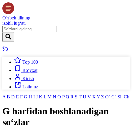
O‘zbek tilining
izohli lug‘ati
ЎЗ
Top 100
Ro‘yxat
Kirish
Lotin.uz
A
B
D
E
F
G
H
I
J
K
L
M
N
O
P
Q
R
S
T
U
V
X
Y
Z
O‘
G‘
Sh
Ch
G
harfidan boshlanadigan
so‘zlar