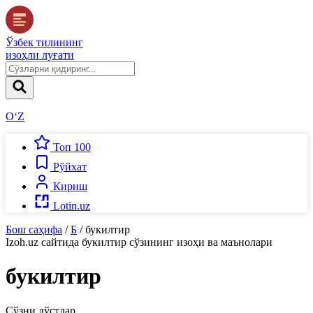
Ўзбек тилининг
изоҳли луғати
O‘Z
Топ 100
Рўйхат
Кириш
Lotin.uz
Бош саҳифа
/
Б
/
букилтир
Izoh.uz
сайтида
букилтир
сўзининг изоҳи ва маънолари
букилтир
Сўзни дўстлар