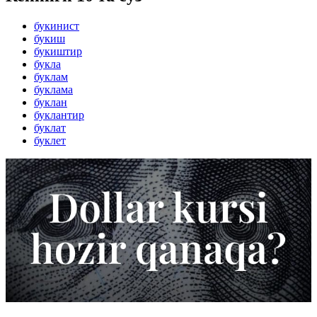
букинист
букиш
букиштир
букла
буклам
буклама
буклан
буклантир
буклат
буклет