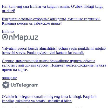
Har kuni eng sara latifalar va kulguli rasmlar. O‘zbek tilidagi kulgu
markazi!
Ежедневно только отборные анекдоты, смешные картинки.
Кузница юмора на узбекском языке!
latifa.uz
Valyutani yuqori kursda almashtirish uchun yaqin punktlarni aniqlab
beruvchi servis. Punkt joylashuvini kartada ko‘rsatadi.
Сервис, помогающий найти ближайшие пункты обмена
валюты с выгодным курсом. Покажет местоположение пункта
прямо на карте.
onmap.uz
O‘zbekcha telegram kanallarining eng katta katalogi. Faqt faol
kanallar, ruknlarda va batafsil statistikasi bilan.