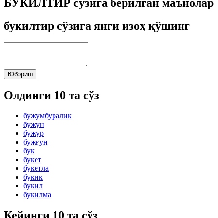
БУКИЛТИР сўзига берилган маънолар
букилтир сўзига янги изоҳ қўшинг
Юбориш
Олдинги 10 та сўз
бужумбуралик
бужун
бужур
бужғун
бук
букет
букетла
букик
букил
букилма
Кейинги 10 та сўз