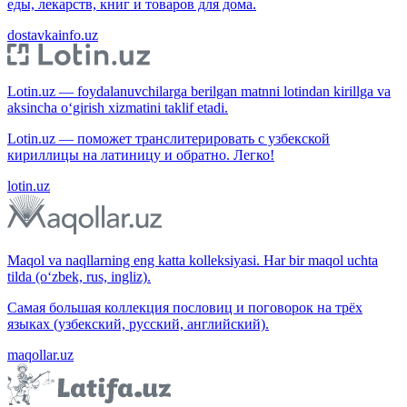
еды, лекарств, книг и товаров для дома.
dostavkainfo.uz
Lotin.uz — foydalanuvchilarga berilgan matnni lotindan kirillga va
aksincha o‘girish xizmatini taklif etadi.
Lotin.uz — поможет транслитерировать с узбекской
кириллицы на латиницу и обратно. Легко!
lotin.uz
Maqol va naqllarning eng katta kolleksiyasi. Har bir maqol uchta
tilda (o‘zbek, rus, ingliz).
Самая большая коллекция пословиц и поговорок на трёх
языках (узбекский, русский, английский).
maqollar.uz