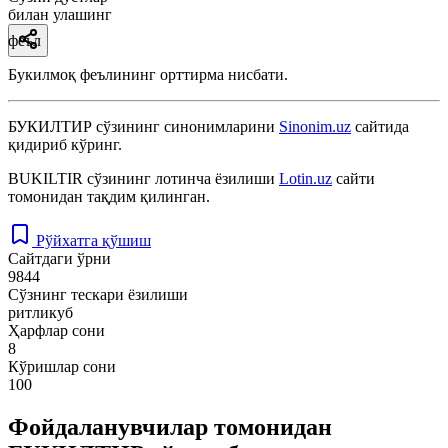
билан улашинг
феъл
Букилмоқ феълининг орттирма нисбати.
БУКИЛТИР
сўзининг синонимларини
Sinonim.uz
сайтида
қидириб кўринг.
BUKILTIR
сўзининг лотинча ёзилиши
Lotin.uz
сайти
томонидан тақдим қилинган.
Рўйхатга қўшиш
Сайтдаги ўрни
9844
Сўзнинг тескари ёзилиши
ритликуб
Ҳарфлар сони
8
Кўришлар сони
100
Фойдаланувчилар томонидан