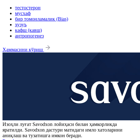
тестостерон
мусхаф
бир томонламалик (Bias)
хузуъ
кафш (кавш)
антропогенез
Ҳаммасини кўриш
Изоҳли луғат
Savodxon
лойиҳаси билан ҳамкорликда
яратилди.
Savodxon
дастури матндаги имло хатоларини
аниқлаш ва тузатишга имкон беради.