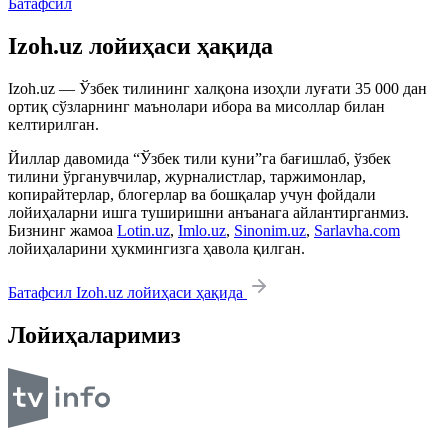
Батафсил
Izoh.uz лойиҳаси ҳақида
Izoh.uz — Ўзбек тилининг халқона изоҳли луғати 35 000 дан
ортиқ сўзларнинг маънолари ибора ва мисоллар билан
келтирилган.
Йиллар давомида “Ўзбек тили куни”га бағишлаб, ўзбек
тилини ўрганувчилар, журналистлар, таржимонлар,
копирайтерлар, блогерлар ва бошқалар учун фойдали
лойиҳаларни ишга туширишни анъанага айлантирганмиз.
Бизнинг жамоа
Lotin.uz
,
Imlo.uz
,
Sinonim.uz
,
Sarlavha.com
лойиҳаларини ҳукмингизга ҳавола қилган.
Батафсил Izoh.uz лойиҳаси ҳақида
Лойиҳаларимиз