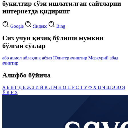
букилтир сўзи ишлатилган сайтларни
интернетда қидиринг
Google
Яндекс
Bing
Сиз учун қизиқ бўлиши мумкин
бўлган сўзлар
абр
аъмол
аблаҳлик
абхаз
Юпитер
ачиштир
Меркурий
абад
ачинтир
Алифбо бўйича
А
Б
В
Г
Д
Е
Ж
З
И
Й
К
Л
М
Н
О
П
Р
С
Т
У
Ф
Х
Ц
Ч
Ш
Э
Ю
Я
Ў
Қ
Ғ
Ҳ