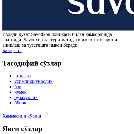
Изоҳли луғат
Savodxon
лойиҳаси билан ҳамкорликда
яратилди.
Savodxon
дастури матндаги имло хатоларини
аниқлаш ва тузатишга имкон беради.
Батафсил
Тасодифий сўзлар
ютқазил
ўсимликшунослик
бар
чумак
бўзахўрлик
бўнак
Ҳаммасини кўриш
Янги сўзлар