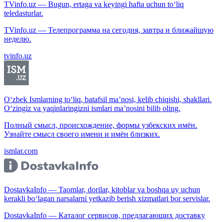
TVinfo.uz — Bugun, ertaga va keyingi hafta uchun to‘liq
teledasturlar.
TVinfo.uz — Телепрограмма на сегодня, завтра и ближайшую
неделю.
tvinfo.uz
O‘zbek Ismlarning to‘liq, batafsil ma’nosi, kelib chiqishi, shakllari.
O‘zingiz va yaqinlaringizni ismlari ma’nosini bilib oling.
Полный смысл, происхождение, формы узбекских имён.
Узнайте смысл своего имени и имён близких.
ismlar.com
DostavkaInfo — Taomlar, dorilar, kitoblar va boshqa uy uchun
kerakli bo‘lagan narsalarni yetkazib berish xizmatlari bor servislar.
DostavkaInfo — Каталог сервисов, предлагающих доставку