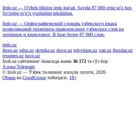
Imlo.uz — O'zbek tilining imlo lug'ati. Saytda 87 000 ortiq so'z bor.
So'zning to'g'ri yozilishini tekshiring.
Imlo.uz — Орфографический словарь узбекского языка
позволяющий проверить правописание узбекских слов на
латинице и кириллице. В базе более 87 000 слов.
imlo.uz
ibora.uz
salsa.uz
skripka.uz
slovo.uz
television.uz
vatt.uz
iboralar.uz
resumes.uz
havo.uz
Izoh.uz сайтининг базасида жами
36 172
та сўз бор
Алоқа
Telegram
© Izoh.uz — Ўзбек тилининг изоҳли луғати, 2026
Obuna
ва
GoodGroup
лойиҳаси.
18+