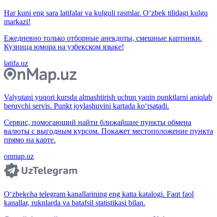
Har kuni eng sara latifalar va kulguli rasmlar. O‘zbek tilidagi kulgu
markazi!
Ежедневно только отборные анекдоты, смешные картинки.
Кузница юмора на узбекском языке!
latifa.uz
Valyutani yuqori kursda almashtirish uchun yaqin punktlarni aniqlab
beruvchi servis. Punkt joylashuvini kartada ko‘rsatadi.
Сервис, помогающий найти ближайшие пункты обмена
валюты с выгодным курсом. Покажет местоположение пункта
прямо на карте.
onmap.uz
O‘zbekcha telegram kanallarining eng katta katalogi. Faqt faol
kanallar, ruknlarda va batafsil statistikasi bilan.