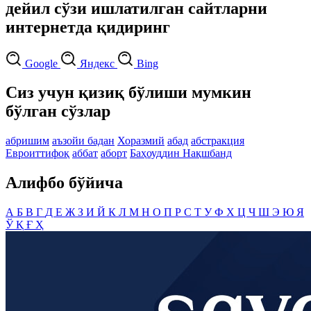
дейил сўзи ишлатилган сайтларни
интернетда қидиринг
Google
Яндекс
Bing
Сиз учун қизиқ бўлиши мумкин
бўлган сўзлар
абришим
аъзойи бадан
Хоразмий
абад
абстракция
Евроиттифоқ
аббат
аборт
Баҳоуддин Нақшбанд
Алифбо бўйича
А
Б
В
Г
Д
Е
Ж
З
И
Й
К
Л
М
Н
О
П
Р
С
Т
У
Ф
Х
Ц
Ч
Ш
Э
Ю
Я
Ў
Қ
Ғ
Ҳ