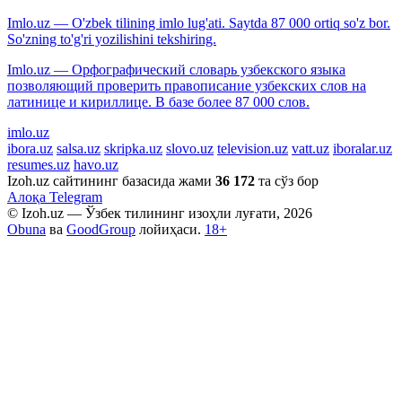
Imlo.uz — O'zbek tilining imlo lug'ati. Saytda 87 000 ortiq so'z bor.
So'zning to'g'ri yozilishini tekshiring.
Imlo.uz — Орфографический словарь узбекского языка
позволяющий проверить правописание узбекских слов на
латинице и кириллице. В базе более 87 000 слов.
imlo.uz
ibora.uz
salsa.uz
skripka.uz
slovo.uz
television.uz
vatt.uz
iboralar.uz
resumes.uz
havo.uz
Izoh.uz сайтининг базасида жами
36 172
та сўз бор
Алоқа
Telegram
© Izoh.uz — Ўзбек тилининг изоҳли луғати, 2026
Obuna
ва
GoodGroup
лойиҳаси.
18+