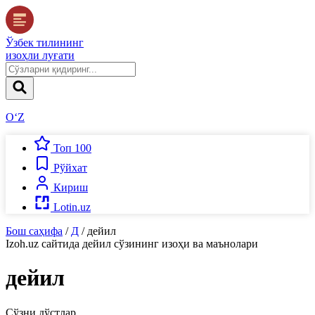
Ўзбек тилининг
изоҳли луғати
O‘Z
Топ 100
Рўйхат
Кириш
Lotin.uz
Бош саҳифа
/
Д
/
дейил
Izoh.uz
сайтида
дейил
сўзининг изоҳи ва маънолари
дейил
Сўзни дўстлар