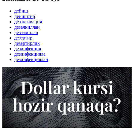
дейиш
дейиштир
дезактивация
дезалкиллан
дезаминлан
дезертир
дезертирлик
дезинфекция
дезинфекцияла
дезинфекциялан