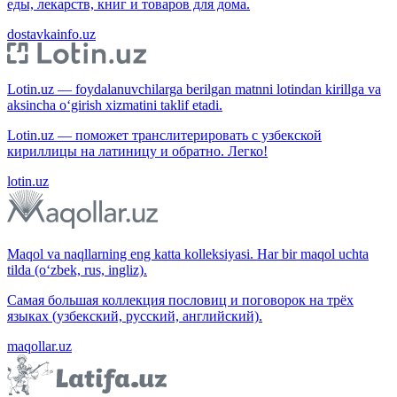
еды, лекарств, книг и товаров для дома.
dostavkainfo.uz
Lotin.uz — foydalanuvchilarga berilgan matnni lotindan kirillga va
aksincha o‘girish xizmatini taklif etadi.
Lotin.uz — поможет транслитерировать с узбекской
кириллицы на латиницу и обратно. Легко!
lotin.uz
Maqol va naqllarning eng katta kolleksiyasi. Har bir maqol uchta
tilda (o‘zbek, rus, ingliz).
Самая большая коллекция пословиц и поговорок на трёх
языках (узбекский, русский, английский).
maqollar.uz