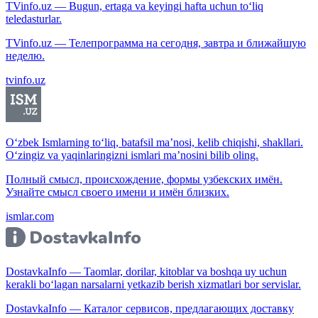
TVinfo.uz — Bugun, ertaga va keyingi hafta uchun to‘liq
teledasturlar.
TVinfo.uz — Телепрограмма на сегодня, завтра и ближайшую
неделю.
tvinfo.uz
O‘zbek Ismlarning to‘liq, batafsil ma’nosi, kelib chiqishi, shakllari.
O‘zingiz va yaqinlaringizni ismlari ma’nosini bilib oling.
Полный смысл, происхождение, формы узбекских имён.
Узнайте смысл своего имени и имён близких.
ismlar.com
DostavkaInfo — Taomlar, dorilar, kitoblar va boshqa uy uchun
kerakli bo‘lagan narsalarni yetkazib berish xizmatlari bor servislar.
DostavkaInfo — Каталог сервисов, предлагающих доставку