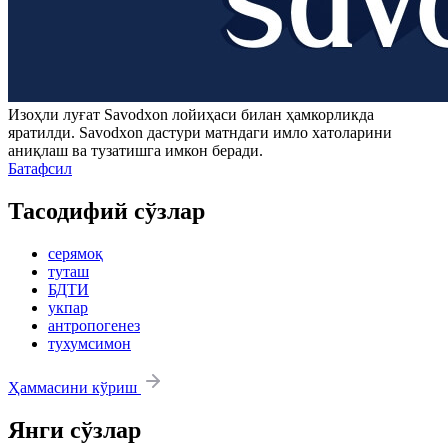
Изоҳли луғат
Savodxon
лойиҳаси билан ҳамкорликда
яратилди.
Savodxon
дастури матндаги имло хатоларини
аниқлаш ва тузатишга имкон беради.
Батафсил
Тасодифий сўзлар
серямоқ
туташ
БДТИ
укпар
антропогенез
тухумсимон
Ҳаммасини кўриш
Янги сўзлар