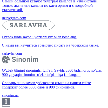
Самый большой каталог телеграм каналов в Узбекистане.
Только активные каналы по категориям и с подробной
статистикой.
uztelegram.com
O‘zbek tilida savodli yozishni biz bilan boshlang.
С нами вы научитесь грамотно писать на узбекском языке.
sarlavha.com
O‘zbek tilining sinonimlar lug‘ati. Saytda 3300 tadan ortiq so‘zlar,
900 ga yaqin sinonim so‘zlar to‘plamiga jamlangan.
Словарь синонимов узбекского языка на нашем сайте
содержит более 3300 слов и 900 синонимов.
sinonim.uz