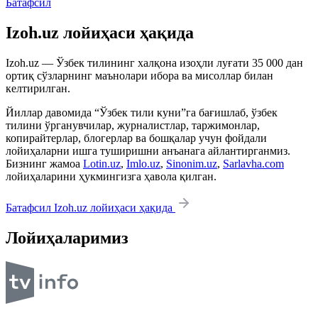
Батафсил
Izoh.uz лойиҳаси ҳақида
Izoh.uz — Ўзбек тилининг халқона изоҳли луғати 35 000 дан
ортиқ сўзларнинг маънолари ибора ва мисоллар билан
келтирилган.
Йиллар давомида “Ўзбек тили куни”га бағишлаб, ўзбек
тилини ўрганувчилар, журналистлар, таржимонлар,
копирайтерлар, блогерлар ва бошқалар учун фойдали
лойиҳаларни ишга туширишни анъанага айлантирганмиз.
Бизнинг жамоа
Lotin.uz
,
Imlo.uz
,
Sinonim.uz
,
Sarlavha.com
лойиҳаларини ҳукмингизга ҳавола қилган.
Батафсил Izoh.uz лойиҳаси ҳақида
Лойиҳаларимиз