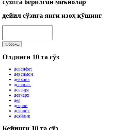
сўзига берилган маънолар
дейил сўзига янги изоҳ қўшинг
Юбориш
Олдинги 10 та сўз
девсифат
девсимон
девхона
девюрак
девзира
девчарх
дея
деярли
деярлик
деяйлик
Кейинги 10 та сўз