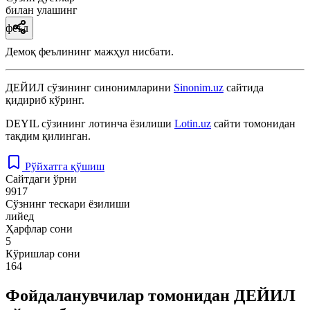
билан улашинг
феъл
Демоқ феълининг мажҳул нисбати.
ДЕЙИЛ
сўзининг синонимларини
Sinonim.uz
сайтида
қидириб кўринг.
DEYIL
сўзининг лотинча ёзилиши
Lotin.uz
сайти томонидан
тақдим қилинган.
Рўйхатга қўшиш
Сайтдаги ўрни
9917
Сўзнинг тескари ёзилиши
лийед
Ҳарфлар сони
5
Кўришлар сони
164
Фойдаланувчилар томонидан ДЕЙИЛ