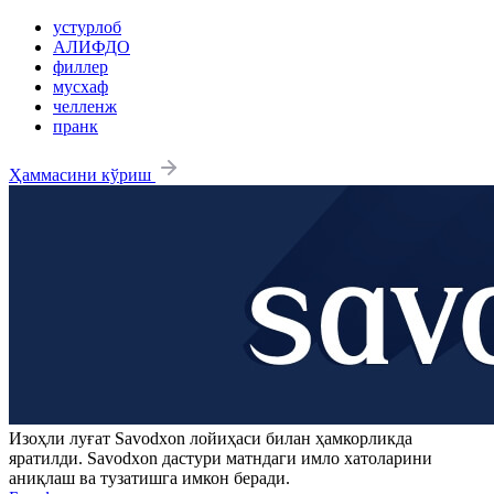
устурлоб
АЛИФДО
филлер
мусхаф
челленж
пранк
Ҳаммасини кўриш
Изоҳли луғат
Savodxon
лойиҳаси билан ҳамкорликда
яратилди.
Savodxon
дастури матндаги имло хатоларини
аниқлаш ва тузатишга имкон беради.