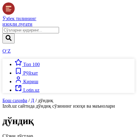
Ўзбек тилининг
изоҳли луғати
O‘Z
Топ 100
Рўйхат
Кириш
Lotin.uz
Бош саҳифа
/
Д
/
дўндиқ
Izoh.uz
сайтида
дўндиқ
сўзининг изоҳи ва маънолари
дўндиқ
Сўзни дўстлар