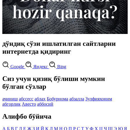
дўндиқ сўзи ишлатилган сайтларни
интернетда қидиринг
Google
Яндекс
Bing
Сиз учун қизиқ бўлиши мумкин
бўлган сўзлар
ачиниш
абссесс
аблаҳ
Бобурнома
абзалла
Зулфияхоним
абгорлик
Авесто
аббосий
Алифбо бўйича
А
Б
В
Г
Д
Е
Ж
З
И
Й
К
Л
М
Н
О
П
Р
С
Т
У
Ф
Х
Ц
Ч
Ш
Э
Ю
Я