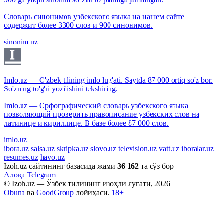
Словарь синонимов узбекского языка на нашем сайте
содержит более 3300 слов и 900 синонимов.
sinonim.uz
Imlo.uz — O'zbek tilining imlo lug'ati. Saytda 87 000 ortiq so'z bor.
So'zning to'g'ri yozilishini tekshiring.
Imlo.uz — Орфографический словарь узбекского языка
позволяющий проверить правописание узбекских слов на
латинице и кириллице. В базе более 87 000 слов.
imlo.uz
ibora.uz
salsa.uz
skripka.uz
slovo.uz
television.uz
vatt.uz
iboralar.uz
resumes.uz
havo.uz
Izoh.uz сайтининг базасида жами
36 162
та сўз бор
Алоқа
Telegram
© Izoh.uz — Ўзбек тилининг изоҳли луғати, 2026
Obuna
ва
GoodGroup
лойиҳаси.
18+