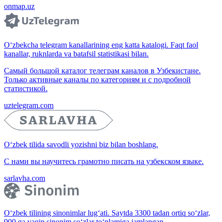
onmap.uz
O‘zbekcha telegram kanallarining eng katta katalogi. Faqt faol
kanallar, ruknlarda va batafsil statistikasi bilan.
Самый большой каталог телеграм каналов в Узбекистане.
Только активные каналы по категориям и с подробной
статистикой.
uztelegram.com
O‘zbek tilida savodli yozishni biz bilan boshlang.
С нами вы научитесь грамотно писать на узбекском языке.
sarlavha.com
O‘zbek tilining sinonimlar lug‘ati. Saytda 3300 tadan ortiq so‘zlar,
900 ga yaqin sinonim so‘zlar to‘plamiga jamlangan.