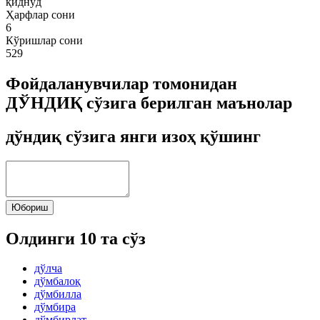
қиднўд
Ҳарфлар сони
6
Кўришлар сони
529
Фойдаланувчилар томонидан
ДЎНДИҚ сўзига берилган маънолар
дўндиқ сўзига янги изоҳ қўшинг
Юбориш
Олдинги 10 та сўз
дўлча
дўмбалоқ
дўмбилла
дўмбира
дўмбирлат