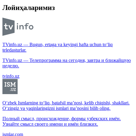
Лойиҳаларимиз
TVinfo.uz — Bugun, ertaga va keyingi hafta uchun to‘liq
teledasturlar.
TVinfo.uz — Телепрограмма на сегодня, завтра и ближайшую
неделю.
tvinfo.uz
O‘zbek Ismlarning to‘liq, batafsil ma’nosi, kelib chiqishi, shakllari.
O‘zingiz va yaqinlaringizni ismlari ma’nosini bilib oling.
Полный смысл, происхождение, формы узбекских имён.
Узнайте смысл своего имени и имён близких.
ismlar.com