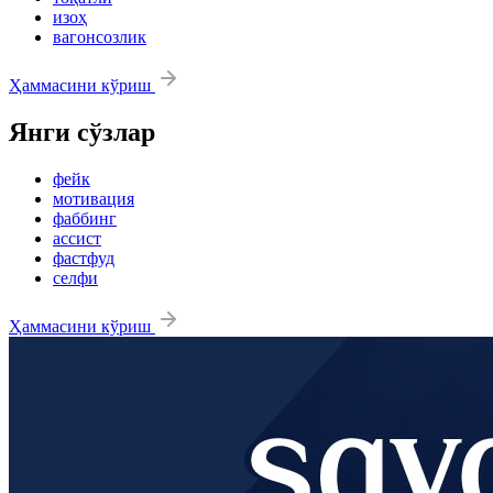
изоҳ
вагонсозлик
Ҳаммасини кўриш
Янги сўзлар
фейк
мотивация
фаббинг
ассист
фастфуд
селфи
Ҳаммасини кўриш