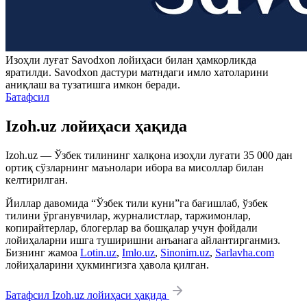
Изоҳли луғат
Savodxon
лойиҳаси билан ҳамкорликда
яратилди.
Savodxon
дастури матндаги имло хатоларини
аниқлаш ва тузатишга имкон беради.
Батафсил
Izoh.uz лойиҳаси ҳақида
Izoh.uz — Ўзбек тилининг халқона изоҳли луғати 35 000 дан
ортиқ сўзларнинг маънолари ибора ва мисоллар билан
келтирилган.
Йиллар давомида “Ўзбек тили куни”га бағишлаб, ўзбек
тилини ўрганувчилар, журналистлар, таржимонлар,
копирайтерлар, блогерлар ва бошқалар учун фойдали
лойиҳаларни ишга туширишни анъанага айлантирганмиз.
Бизнинг жамоа
Lotin.uz
,
Imlo.uz
,
Sinonim.uz
,
Sarlavha.com
лойиҳаларини ҳукмингизга ҳавола қилган.
Батафсил Izoh.uz лойиҳаси ҳақида