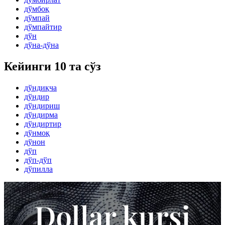
дўмбоқ
дўмпай
дўмпайтир
дўн
дўна-дўна
Кейинги 10 та сўз
дўндиқча
дўндир
дўндириш
дўндирма
дўндиртир
дўнмоқ
дўнон
дўп
дўп-дўп
дўпилла