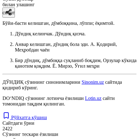
билан улашинг
сифат
Бўйи-басти келишган, дўмбоққина, лўппи; ёқимтой.
Дўндиқ келинчак. Дўндиқ қизча.
Анвар келишган, дўндиқ бола эди.
А. Қодирий,
Меҳробдан чаён
Бир дўндиқ, дўмбоққа суқланиб боқдим, Орзулар кўкида
қанотим қоқдим.
Ё. Мирзо, Ўғил меҳри
ДЎНДИҚ
сўзининг синонимларини
Sinonim.uz
сайтида
қидириб кўринг.
DO‘NDIQ
сўзининг лотинча ёзилиши
Lotin.uz
сайти
томонидан тақдим қилинган.
Рўйхатга қўшиш
Сайтдаги ўрни
2422
Сўзнинг тескари ёзилиши