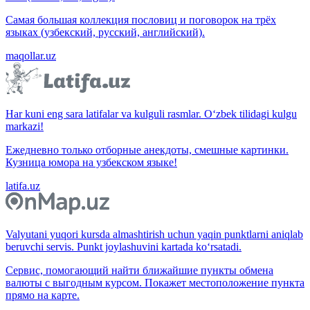
Самая большая коллекция пословиц и поговорок на трёх
языках (узбекский, русский, английский).
maqollar.uz
Har kuni eng sara latifalar va kulguli rasmlar. O‘zbek tilidagi kulgu
markazi!
Ежедневно только отборные анекдоты, смешные картинки.
Кузница юмора на узбекском языке!
latifa.uz
Valyutani yuqori kursda almashtirish uchun yaqin punktlarni aniqlab
beruvchi servis. Punkt joylashuvini kartada ko‘rsatadi.
Сервис, помогающий найти ближайшие пункты обмена
валюты с выгодным курсом. Покажет местоположение пункта
прямо на карте.