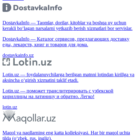
DostavkaInfo — Taomlar, dorilar, kitoblar va boshqa uy uchun
kerakli bo‘lagan narsalarni yetkazib berish xizmatlari bor servislar.
DostavkaInfo — Каталог сервисов, предлагающих доставку
еды, лекарств, книг и товаров для дома.
dostavkainfo.uz
Lotin.uz — foydalanuvchilarga berilgan matnni lotindan kirillga va
aksincha o‘girish xizmatini taklif etadi.
Lotin.uz — поможет транслитерировать с узбекской
кириллицы на латиницу и обратно. Легко!
lotin.uz
Maqol va naqllarning eng katta kolleksiyasi. Har bir maqol uchta
tilda (o‘zbek, rus, ingliz).