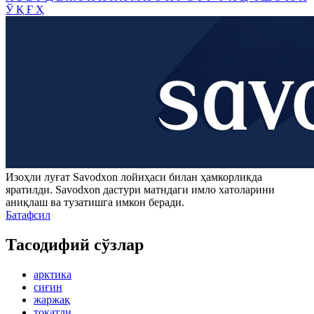
Ў
Қ
Ғ
Ҳ
Изоҳли луғат
Savodxon
лойиҳаси билан ҳамкорликда
яратилди.
Savodxon
дастури матндаги имло хатоларини
аниқлаш ва тузатишга имкон беради.
Батафсил
Тасодифий сўзлар
арктика
сиғин
жаржақ
тоқатли