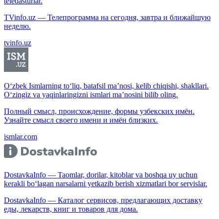
teledasturlar.
TVinfo.uz — Телепрограмма на сегодня, завтра и ближайшую
неделю.
tvinfo.uz
O‘zbek Ismlarning to‘liq, batafsil ma’nosi, kelib chiqishi, shakllari.
O‘zingiz va yaqinlaringizni ismlari ma’nosini bilib oling.
Полный смысл, происхождение, формы узбекских имён.
Узнайте смысл своего имени и имён близких.
ismlar.com
DostavkaInfo — Taomlar, dorilar, kitoblar va boshqa uy uchun
kerakli bo‘lagan narsalarni yetkazib berish xizmatlari bor servislar.
DostavkaInfo — Каталог сервисов, предлагающих доставку
еды, лекарств, книг и товаров для дома.