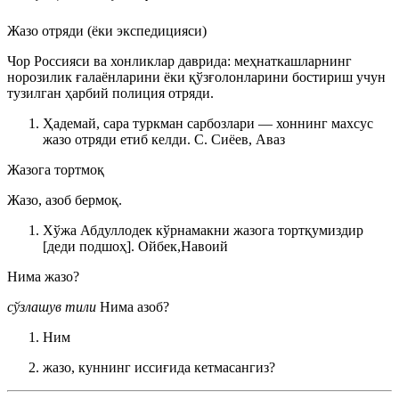
Жазо отряди (ёки экспедицияси)
Чор Россияси ва хонликлар даврида: меҳнаткашларнинг
норозилик ғалаёнларини ёки қўзғолонларини бостириш учун
тузилган ҳарбий полиция отряди.
Ҳадемай, сара туркман сарбозлари — хоннинг махсус
жазо отряди етиб келди.
С. Сиёев, Аваз
Жазога тортмоқ
Жазо, азоб бермоқ.
Хўжа Абдуллодек кўрнамакни жазога тортқумиздир
[деди подшоҳ].
Ойбек,Навоий
Нима жазо?
сўзлашув тили
Нима азоб?
Ним
жазо, куннинг иссиғида кетмасангиз?