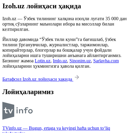
Izoh.uz лойиҳаси ҳақида
Izoh.uz — Ўзбек тилининг халқона изоҳли луғати 35 000 дан
ортиқ сўзларнинг маънолари ибора ва мисоллар билан
келтирилган.
Йиллар давомида “Ўзбек тили куни”га бағишлаб, ўзбек
тилини ўрганувчилар, журналистлар, таржимонлар,
копирайтерлар, блогерлар ва бошқалар учун фойдали
лойиҳаларни ишга туширишни анъанага айлантирганмиз.
Бизнинг жамоа
Lotin.uz
,
Imlo.uz
,
Sinonim.uz
,
Sarlavha.com
лойиҳаларини ҳукмингизга ҳавола қилган.
Батафсил Izoh.uz лойиҳаси ҳақида
Лойиҳаларимиз
TVinfo.uz — Bugun, ertaga va keyingi hafta uchun to‘liq