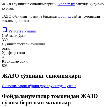
ЖАЗО
сўзининг синонимларини
Sinonim.uz
сайтида қидириб
кўринг.
JAZO
сўзининг лотинча ёзилиши
Lotin.uz
сайти томонидан
тақдим қилинган.
Рўйхатга қўшиш
Сайтдаги ўрни
339
Сўзнинг тескари ёзилиши
озаж
Ҳарфлар сони
4
Кўришлар сони
803
ЖАЗО сўзининг синонимлари
Синонимларни кўриш учун рўйхатдан ўтинг
Фойдаланувчилар томонидан ЖАЗО
сўзига берилган маънолар