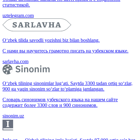
статистикой.
uztelegram.com
O‘zbek tilida savodli yozishni biz bilan boshlang.
С нами вы научитесь грамотно писать на узбекском языке.
sarlavha.com
O‘zbek tilining sinonimlar lug‘ati. Saytda 3300 tadan ortiq so‘zlar,
900 ga yaqin sinonim so‘zlar to‘plamiga jamlangan.
Словарь синонимов узбекского языка на нашем сайте
содержит более 3300 слов и 900 синонимов.
sinonim.uz