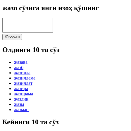
жазо сўзига янги изоҳ қўшинг
Юбориш
Олдинги 10 та сўз
жазава
жазб
жазилла
жазиллама
жазиллат
жазира
жазирама
жазлиқ
жазм
жазман
Кейинги 10 та сўз