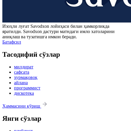
Изоҳли луғат
Savodxon
лойиҳаси билан ҳамкорликда
яратилди.
Savodxon
дастури матндаги имло хатоларини
аниқлаш ва тузатишга имкон беради.
Батафсил
Тасодифий сўзлар
милдират
сафсата
хурмақовоқ
айлана
программист
дискотека
Ҳаммасини кўриш
Янги сўзлар
плейлист