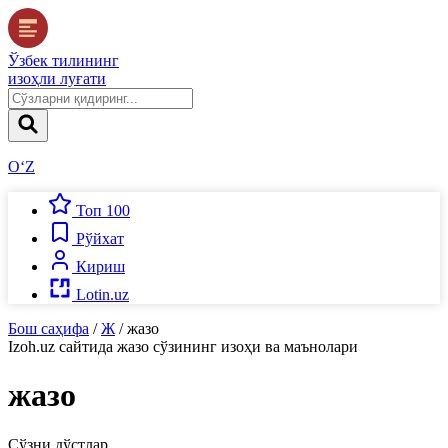
Ўзбек тилининг
изоҳли луғати
O‘Z
Топ 100
Рўйхат
Кириш
Lotin.uz
Бош саҳифа
/
Ж
/
жазо
Izoh.uz
сайтида
жазо
сўзининг изоҳи ва маънолари
жазо
Сўзни дўстлар