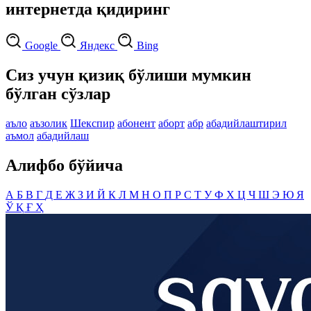
интернетда қидиринг
Google
Яндекс
Bing
Сиз учун қизиқ бўлиши мумкин
бўлган сўзлар
аъло
аъзолик
Шекспир
абонент
аборт
абр
абадийлаштирил
аъмол
абадийлаш
Алифбо бўйича
А
Б
В
Г
Д
Е
Ж
З
И
Й
К
Л
М
Н
О
П
Р
С
Т
У
Ф
Х
Ц
Ч
Ш
Э
Ю
Я
Ў
Қ
Ғ
Ҳ