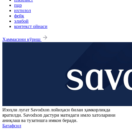
пцр
ихтилол
фейк
элибой
контекст ойнаси
Ҳаммасини кўриш
Изоҳли луғат
Savodxon
лойиҳаси билан ҳамкорликда
яратилди.
Savodxon
дастури матндаги имло хатоларини
аниқлаш ва тузатишга имкон беради.
Батафсил