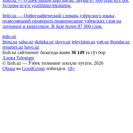
Imlo.uz — O'zbek tilining imlo lug'ati. Saytda 87 000 ortiq so'z bor.
So'zning to'g'ri yozilishini tekshiring.
Imlo.uz — Орфографический словарь узбекского языка
позволяющий проверить правописание узбекских слов на
латинице и кириллице. В базе более 87 000 слов.
imlo.uz
ibora.uz
salsa.uz
skripka.uz
slovo.uz
television.uz
vatt.uz
iboralar.uz
resumes.uz
havo.uz
Izoh.uz сайтининг базасида жами
36 149
та сўз бор
Алоқа
Telegram
© Izoh.uz — Ўзбек тилининг изоҳли луғати, 2026
Obuna
ва
GoodGroup
лойиҳаси.
18+