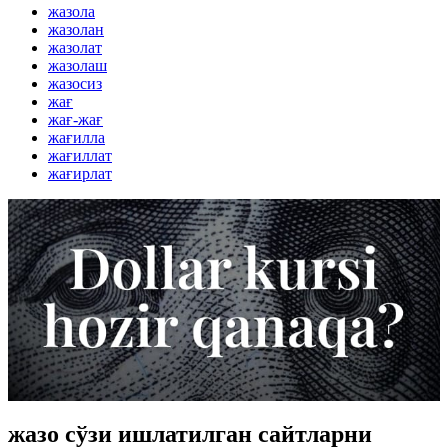
жазола
жазолан
жазолат
жазолаш
жазосиз
жағ
жағ-жағ
жағилла
жағиллат
жағирлат
жазо сўзи ишлатилган сайтларни