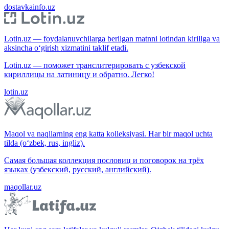
dostavkainfo.uz
Lotin.uz — foydalanuvchilarga berilgan matnni lotindan kirillga va
aksincha o‘girish xizmatini taklif etadi.
Lotin.uz — поможет транслитерировать с узбекской
кириллицы на латиницу и обратно. Легко!
lotin.uz
Maqol va naqllarning eng katta kolleksiyasi. Har bir maqol uchta
tilda (o‘zbek, rus, ingliz).
Самая большая коллекция пословиц и поговорок на трёх
языках (узбекский, русский, английский).
maqollar.uz