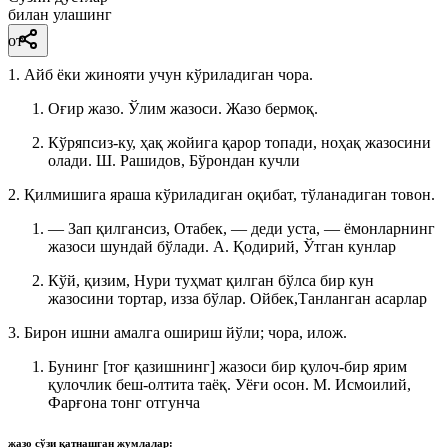
билан улашинг
от
1. Айб ёки жинояти учун кўриладиган чора.
Оғир жазо. Ўлим жазоси. Жазо бермоқ.
Кўряпсиз-ку, ҳақ жойига қарор топади, ноҳақ жазосини
олади.
Ш. Рашидов, Бўрондан кучли
2. Қилмишига яраша кўриладиган оқибат, тўланадиган товон.
— Зап қилгансиз, Отабек, — деди уста, — ёмонларнинг
жазоси шундай бўлади.
А. Қодирий, Ўтган кунлар
Кўй, қизим, Нури туҳмат қилган бўлса бир кун
жазосини тортар, изза бўлар.
Ойбек,Танланган асарлар
3. Бирон ишни амалга ошириш йўли; чора, илож.
Бунинг [тоғ қазишнинг] жазоси бир қулоч-бир ярим
қулочлик беш-олтита таёқ. Уёғи осон.
М. Исмоилий,
Фарғона тонг отгунча
жазо
сўзи қатнашган жумлалар: