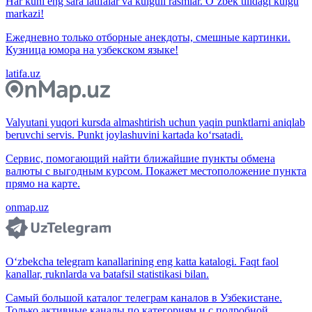
Har kuni eng sara latifalar va kulguli rasmlar. O‘zbek tilidagi kulgu
markazi!
Ежедневно только отборные анекдоты, смешные картинки.
Кузница юмора на узбекском языке!
latifa.uz
Valyutani yuqori kursda almashtirish uchun yaqin punktlarni aniqlab
beruvchi servis. Punkt joylashuvini kartada ko‘rsatadi.
Сервис, помогающий найти ближайшие пункты обмена
валюты с выгодным курсом. Покажет местоположение пункта
прямо на карте.
onmap.uz
O‘zbekcha telegram kanallarining eng katta katalogi. Faqt faol
kanallar, ruknlarda va batafsil statistikasi bilan.
Самый большой каталог телеграм каналов в Узбекистане.
Только активные каналы по категориям и с подробной