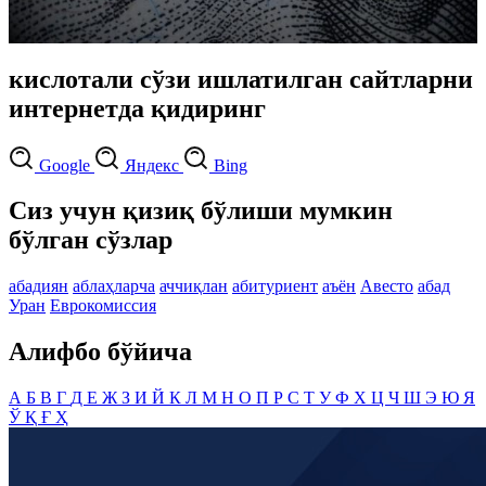
кислотали сўзи ишлатилган сайтларни
интернетда қидиринг
Google
Яндекс
Bing
Сиз учун қизиқ бўлиши мумкин
бўлган сўзлар
абадиян
аблаҳларча
аччиқлан
абитуриент
аъён
Авесто
абад
Уран
Еврокомиссия
Алифбо бўйича
А
Б
В
Г
Д
Е
Ж
З
И
Й
К
Л
М
Н
О
П
Р
С
Т
У
Ф
Х
Ц
Ч
Ш
Э
Ю
Я
Ў
Қ
Ғ
Ҳ