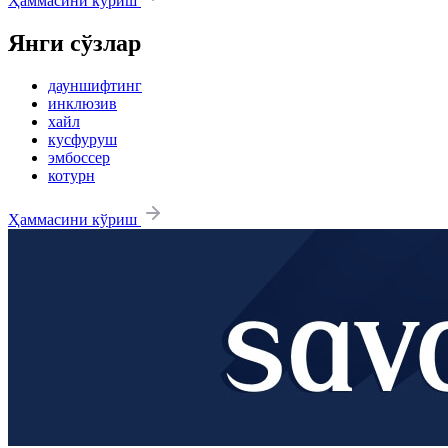
Ҳаммасини кўриш
Янги сўзлар
дауншифтинг
инклюзив
хайл
кусфуруш
эмбоссер
котурн
Ҳаммасини кўриш