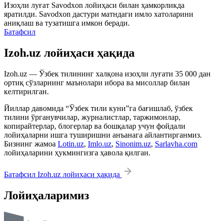
Изоҳли луғат
Savodxon
лойиҳаси билан ҳамкорликда
яратилди.
Savodxon
дастури матндаги имло хатоларини
аниқлаш ва тузатишга имкон беради.
Батафсил
Izoh.uz лойиҳаси ҳақида
Izoh.uz — Ўзбек тилининг халқона изоҳли луғати 35 000 дан
ортиқ сўзларнинг маънолари ибора ва мисоллар билан
келтирилган.
Йиллар давомида “Ўзбек тили куни”га бағишлаб, ўзбек
тилини ўрганувчилар, журналистлар, таржимонлар,
копирайтерлар, блогерлар ва бошқалар учун фойдали
лойиҳаларни ишга туширишни анъанага айлантирганмиз.
Бизнинг жамоа
Lotin.uz
,
Imlo.uz
,
Sinonim.uz
,
Sarlavha.com
лойиҳаларини ҳукмингизга ҳавола қилган.
Батафсил Izoh.uz лойиҳаси ҳақида
Лойиҳаларимиз