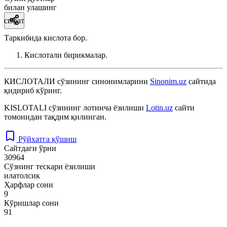
билан улашинг
сифат
Таркибида кислота бор.
Кислотали бирикмалар.
КИСЛОТАЛИ
сўзининг синонимларини
Sinonim.uz
сайтида
қидириб кўринг.
KISLOTALI
сўзининг лотинча ёзилиши
Lotin.uz
сайти
томонидан тақдим қилинган.
Рўйхатга қўшиш
Сайтдаги ўрни
30964
Сўзнинг тескари ёзилиши
илатолсик
Ҳарфлар сони
9
Кўришлар сони
91