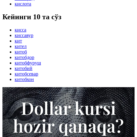
кислота
Кейинги 10 та сўз
кисса
киссавур
кит
кител
китоб
китобдор
китобфуруш
китобий
китобсевар
китобхон