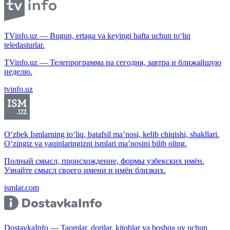
TVinfo.uz — Bugun, ertaga va keyingi hafta uchun to‘liq
teledasturlar.
TVinfo.uz — Телепрограмма на сегодня, завтра и ближайшую
неделю.
tvinfo.uz
O‘zbek Ismlarning to‘liq, batafsil ma’nosi, kelib chiqishi, shakllari.
O‘zingiz va yaqinlaringizni ismlari ma’nosini bilib oling.
Полный смысл, происхождение, формы узбекских имён.
Узнайте смысл своего имени и имён близких.
ismlar.com
DostavkaInfo — Taomlar, dorilar, kitoblar va boshqa uy uchun