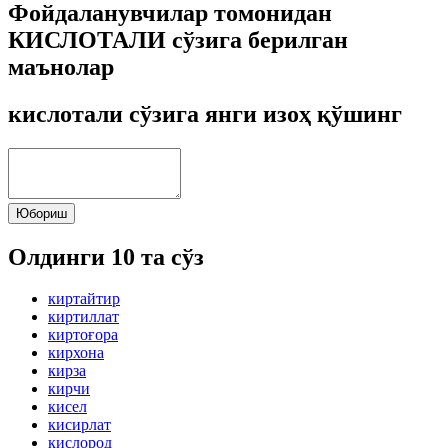
Фойдаланувчилар томонидан
КИСЛОТАЛИ сўзига берилган
маънолар
кислотали сўзига янги изоҳ қўшинг
Юбориш
Олдинги 10 та сўз
киртайтир
киртиллат
киртоғора
кирхона
кирза
кирчи
кисел
кисирлат
кислород