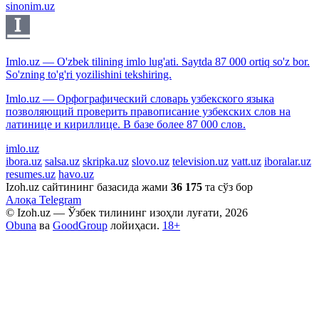
sinonim.uz
Imlo.uz — O'zbek tilining imlo lug'ati. Saytda 87 000 ortiq so'z bor.
So'zning to'g'ri yozilishini tekshiring.
Imlo.uz — Орфографический словарь узбекского языка
позволяющий проверить правописание узбекских слов на
латинице и кириллице. В базе более 87 000 слов.
imlo.uz
ibora.uz
salsa.uz
skripka.uz
slovo.uz
television.uz
vatt.uz
iboralar.uz
resumes.uz
havo.uz
Izoh.uz сайтининг базасида жами
36 175
та сўз бор
Алоқа
Telegram
© Izoh.uz — Ўзбек тилининг изоҳли луғати, 2026
Obuna
ва
GoodGroup
лойиҳаси.
18+