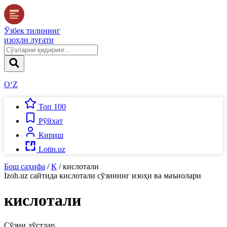
Ўзбек тилининг
изоҳли луғати
O‘Z
Топ 100
Рўйхат
Кириш
Lotin.uz
Бош саҳифа
/
К
/
кислотали
Izoh.uz
сайтида
кислотали
сўзининг изоҳи ва маънолари
кислотали
Сўзни дўстлар