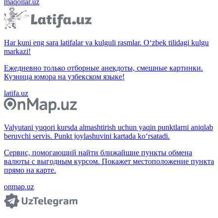
maqollar.uz
Har kuni eng sara latifalar va kulguli rasmlar. O‘zbek tilidagi kulgu
markazi!
Ежедневно только отборные анекдоты, смешные картинки.
Кузница юмора на узбекском языке!
latifa.uz
Valyutani yuqori kursda almashtirish uchun yaqin punktlarni aniqlab
beruvchi servis. Punkt joylashuvini kartada ko‘rsatadi.
Сервис, помогающий найти ближайшие пункты обмена
валюты с выгодным курсом. Покажет местоположение пункта
прямо на карте.
onmap.uz