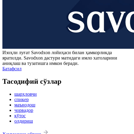
Изоҳли луғат
Savodxon
лойиҳаси билан ҳамкорликда
яратилди.
Savodxon
дастури матндаги имло хатоларини
аниқлаш ва тузатишга имкон беради.
Батафсил
Тасодифий сўзлар
шарҳловчи
спикер
маънодош
чорвадор
қўтос
олдириш