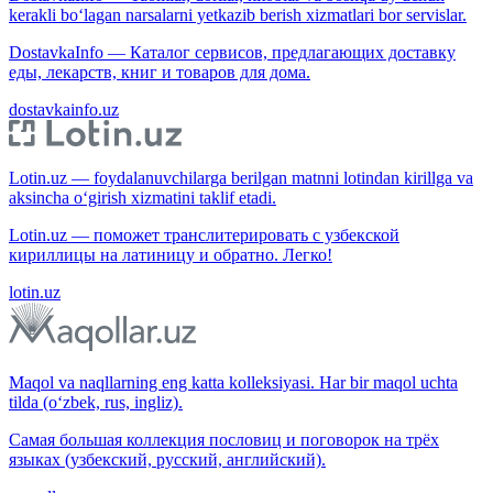
kerakli bo‘lagan narsalarni yetkazib berish xizmatlari bor servislar.
DostavkaInfo — Каталог сервисов, предлагающих доставку
еды, лекарств, книг и товаров для дома.
dostavkainfo.uz
Lotin.uz — foydalanuvchilarga berilgan matnni lotindan kirillga va
aksincha o‘girish xizmatini taklif etadi.
Lotin.uz — поможет транслитерировать с узбекской
кириллицы на латиницу и обратно. Легко!
lotin.uz
Maqol va naqllarning eng katta kolleksiyasi. Har bir maqol uchta
tilda (o‘zbek, rus, ingliz).
Самая большая коллекция пословиц и поговорок на трёх
языках (узбекский, русский, английский).