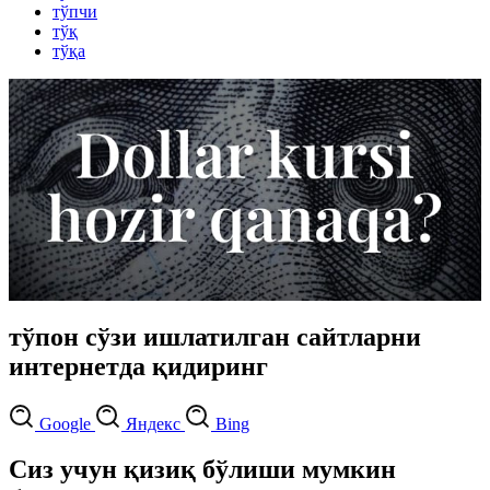
тўпчи
тўқ
тўқа
тўпон сўзи ишлатилган сайтларни
интернетда қидиринг
Google
Яндекс
Bing
Сиз учун қизиқ бўлиши мумкин