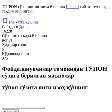
TO‘PON
сўзининг лотинча ёзилиши
Lotin.uz
сайти томонидан
тақдим қилинган.
Рўйхатга қўшиш
Сайтдаги ўрни
16228
Сўзнинг тескари ёзилиши
нопўт
Ҳарфлар сони
5
Кўришлар сони
375
Фойдаланувчилар томонидан ТЎПОН
сўзига берилган маънолар
тўпон сўзига янги изоҳ қўшинг