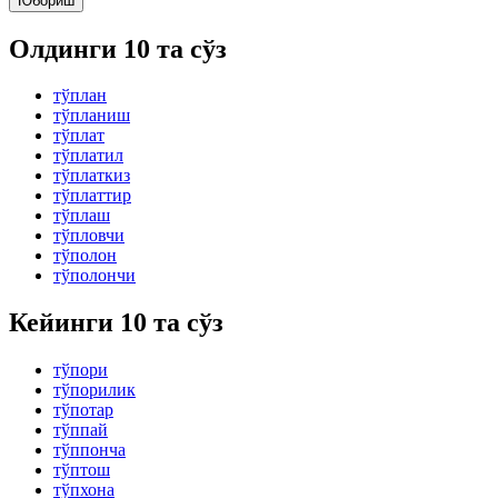
Юбориш
Олдинги 10 та сўз
тўплан
тўпланиш
тўплат
тўплатил
тўплаткиз
тўплаттир
тўплаш
тўпловчи
тўполон
тўполончи
Кейинги 10 та сўз
тўпори
тўпорилик
тўпотар
тўппай
тўппонча
тўптош
тўпхона