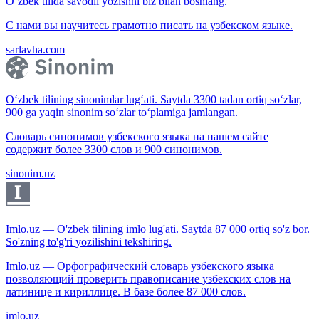
O‘zbek tilida savodli yozishni biz bilan boshlang.
С нами вы научитесь грамотно писать на узбекском языке.
sarlavha.com
O‘zbek tilining sinonimlar lug‘ati. Saytda 3300 tadan ortiq so‘zlar,
900 ga yaqin sinonim so‘zlar to‘plamiga jamlangan.
Словарь синонимов узбекского языка на нашем сайте
содержит более 3300 слов и 900 синонимов.
sinonim.uz
Imlo.uz — O'zbek tilining imlo lug'ati. Saytda 87 000 ortiq so'z bor.
So'zning to'g'ri yozilishini tekshiring.
Imlo.uz — Орфографический словарь узбекского языка
позволяющий проверить правописание узбекских слов на
латинице и кириллице. В базе более 87 000 слов.
imlo.uz