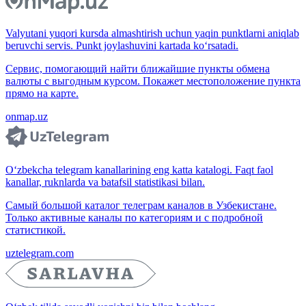
Valyutani yuqori kursda almashtirish uchun yaqin punktlarni aniqlab
beruvchi servis. Punkt joylashuvini kartada ko‘rsatadi.
Сервис, помогающий найти ближайшие пункты обмена
валюты с выгодным курсом. Покажет местоположение пункта
прямо на карте.
onmap.uz
O‘zbekcha telegram kanallarining eng katta katalogi. Faqt faol
kanallar, ruknlarda va batafsil statistikasi bilan.
Самый большой каталог телеграм каналов в Узбекистане.
Только активные каналы по категориям и с подробной
статистикой.
uztelegram.com