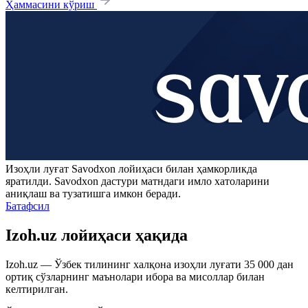
Ҳаммасини кўриш
Изоҳли луғат
Savodxon
лойиҳаси билан ҳамкорликда
яратилди.
Savodxon
дастури матндаги имло хатоларини
аниқлаш ва тузатишга имкон беради.
Батафсил
Izoh.uz лойиҳаси ҳақида
Izoh.uz — Ўзбек тилининг халқона изоҳли луғати 35 000 дан
ортиқ сўзларнинг маънолари ибора ва мисоллар билан
келтирилган.