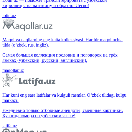
Lotin.uz — поможет транслитерировать с узбекской
кириллицы на латиницу и обратно. Легко!
lotin.uz
Maqol va naqllarning eng katta kolleksiyasi. Har bir maqol uchta
tilda (o‘zbek, rus, ingliz).
Самая большая коллекция пословиц и поговорок на трёх
языках (узбекский, русский, английский).
maqollar.uz
Har kuni eng sara latifalar va kulguli rasmlar. O‘zbek tilidagi kulgu
markazi!
Ежедневно только отборные анекдоты, смешные картинки.
Кузница юмора на узбекском языке!
latifa.uz