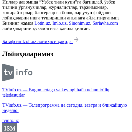
Йиллар давомида “Ўзбек тили куни”га бағишлаб, ўзбек
тилини ўрганувчилар, журналистлар, таржимонлар,
копирайтерлар, блогерлар ва бошқалар учун фойдали
лойиҳаларни ишга туширишни анъанага айлантирганмиз.
Бизнинг жамоа
Lotin.uz
,
Imlo.uz
,
Sinonim.uz
,
Sarlavha.com
лойиҳаларини ҳукмингизга ҳавола қилган.
Батафсил Izoh.uz лойиҳаси ҳақида
Лойиҳаларимиз
TVinfo.uz — Bugun, ertaga va keyingi hafta uchun to‘liq
teledasturlar.
TVinfo.uz — Телепрограмма на сегодня, завтра и ближайшую
неделю.
tvinfo.uz