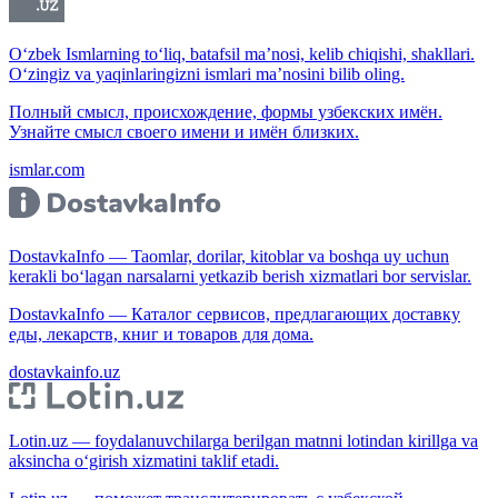
O‘zbek Ismlarning to‘liq, batafsil ma’nosi, kelib chiqishi, shakllari.
O‘zingiz va yaqinlaringizni ismlari ma’nosini bilib oling.
Полный смысл, происхождение, формы узбекских имён.
Узнайте смысл своего имени и имён близких.
ismlar.com
DostavkaInfo — Taomlar, dorilar, kitoblar va boshqa uy uchun
kerakli bo‘lagan narsalarni yetkazib berish xizmatlari bor servislar.
DostavkaInfo — Каталог сервисов, предлагающих доставку
еды, лекарств, книг и товаров для дома.
dostavkainfo.uz
Lotin.uz — foydalanuvchilarga berilgan matnni lotindan kirillga va
aksincha o‘girish xizmatini taklif etadi.