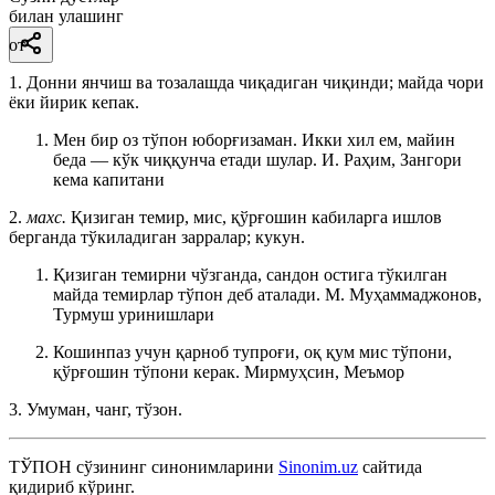
билан улашинг
от
1. Донни янчиш ва тозалашда чиқадиган чиқинди; майда чори
ёки йирик кепак.
Мен бир оз тўпон юборғизаман. Икки хил ем, майин
беда — кўк чиққунча етади шулар.
И. Раҳим, Зангори
кема капитани
2.
махс.
Қизиган темир, мис, қўрғошин кабиларга ишлов
берганда тўкиладиган зарралар; кукун.
Қизиган темирни чўзганда, сандон остига тўкилган
майда темирлар тўпон деб аталади.
М. Муҳаммаджонов,
Турмуш уринишлари
Кошинпаз учун қарноб тупроғи, оқ қум мис тўпони,
қўрғошин тўпони керак.
Мирмуҳсин, Меъмор
3. Умуман, чанг, тўзон.
ТЎПОН
сўзининг синонимларини
Sinonim.uz
сайтида
қидириб кўринг.