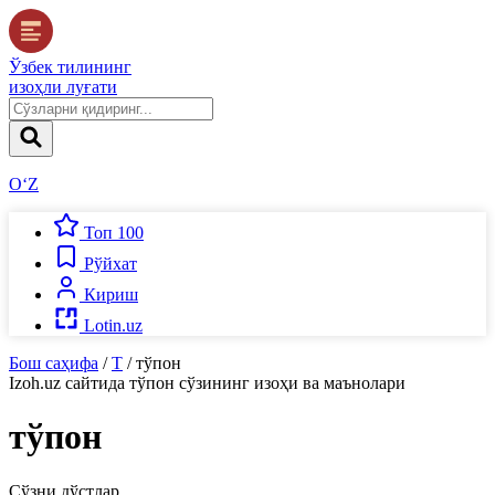
Ўзбек тилининг
изоҳли луғати
O‘Z
Топ 100
Рўйхат
Кириш
Lotin.uz
Бош саҳифа
/
Т
/
тўпон
Izoh.uz
сайтида
тўпон
сўзининг изоҳи ва маънолари
тўпон
Сўзни дўстлар