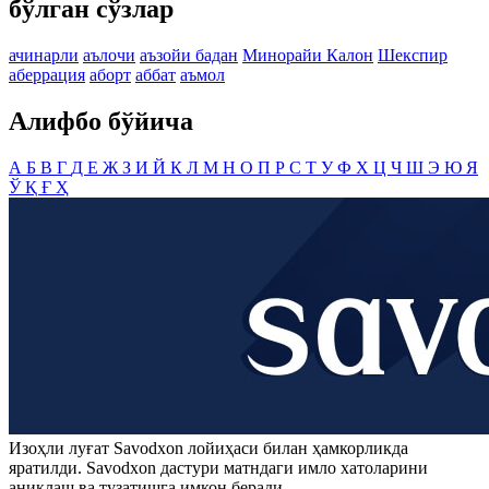
бўлган сўзлар
ачинарли
аълочи
аъзойи бадан
Минорайи Калон
Шекспир
аберрация
аборт
аббат
аъмол
Алифбо бўйича
А
Б
В
Г
Д
Е
Ж
З
И
Й
К
Л
М
Н
О
П
Р
С
Т
У
Ф
Х
Ц
Ч
Ш
Э
Ю
Я
Ў
Қ
Ғ
Ҳ
Изоҳли луғат
Savodxon
лойиҳаси билан ҳамкорликда
яратилди.
Savodxon
дастури матндаги имло хатоларини
аниқлаш ва тузатишга имкон беради.