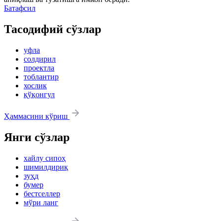
Батафсил
Тасодифий сўзлар
уфла
солдирил
проектла
тоблантир
хослик
қўқонгул
Ҳаммасини кўриш
Янги сўзлар
хайлу сипоҳ
шимилдириқ
зуҳд
бумер
бестселлер
мўри ланг