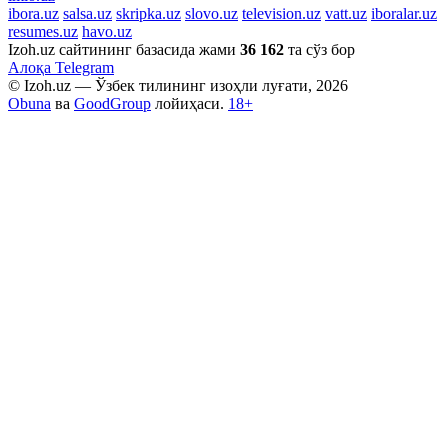
ibora.uz
salsa.uz
skripka.uz
slovo.uz
television.uz
vatt.uz
iboralar.uz
resumes.uz
havo.uz
Izoh.uz сайтининг базасида жами
36 162
та сўз бор
Алоқа
Telegram
© Izoh.uz — Ўзбек тилининг изоҳли луғати, 2026
Obuna
ва
GoodGroup
лойиҳаси.
18+