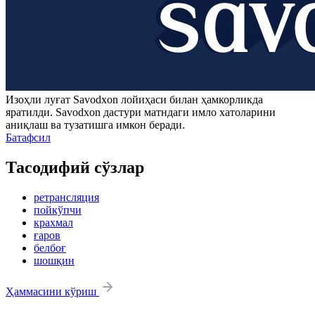
Изоҳли луғат
Savodxon
лойиҳаси билан ҳамкорликда
яратилди.
Savodxon
дастури матндаги имло хатоларини
аниқлаш ва тузатишга имкон беради.
Батафсил
Тасодифий сўзлар
ретрансляция
пойкўпчи
крахмал
ғаров
белбоғ
шошқин
Ҳаммасини кўриш