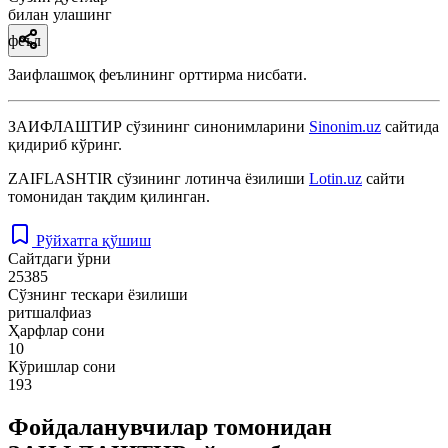
билан улашинг
феъл
Заифлашмоқ феълининг орттирма нисбати.
ЗАИФЛАШТИР
сўзининг синонимларини
Sinonim.uz
сайтида
қидириб кўринг.
ZAIFLASHTIR
сўзининг лотинча ёзилиши
Lotin.uz
сайти
томонидан тақдим қилинган.
Рўйхатга қўшиш
Сайтдаги ўрни
25385
Сўзнинг тескари ёзилиши
ритшалфиаз
Ҳарфлар сони
10
Кўришлар сони
193
Фойдаланувчилар томонидан