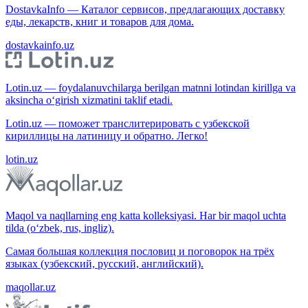
DostavkaInfo — Каталог сервисов, предлагающих доставку
еды, лекарств, книг и товаров для дома.
dostavkainfo.uz
Lotin.uz — foydalanuvchilarga berilgan matnni lotindan kirillga va
aksincha o‘girish xizmatini taklif etadi.
Lotin.uz — поможет транслитерировать с узбекской
кириллицы на латиницу и обратно. Легко!
lotin.uz
Maqol va naqllarning eng katta kolleksiyasi. Har bir maqol uchta
tilda (o‘zbek, rus, ingliz).
Самая большая коллекция пословиц и поговорок на трёх
языках (узбекский, русский, английский).
maqollar.uz