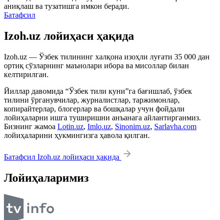
аниқлаш ва тузатишга имкон беради.
Батафсил
Izoh.uz лойиҳаси ҳақида
Izoh.uz — Ўзбек тилининг халқона изоҳли луғати 35 000 дан
ортиқ сўзларнинг маънолари ибора ва мисоллар билан
келтирилган.
Йиллар давомида “Ўзбек тили куни”га бағишлаб, ўзбек
тилини ўрганувчилар, журналистлар, таржимонлар,
копирайтерлар, блогерлар ва бошқалар учун фойдали
лойиҳаларни ишга туширишни анъанага айлантирганмиз.
Бизнинг жамоа
Lotin.uz
,
Imlo.uz
,
Sinonim.uz
,
Sarlavha.com
лойиҳаларини ҳукмингизга ҳавола қилган.
Батафсил Izoh.uz лойиҳаси ҳақида
Лойиҳаларимиз