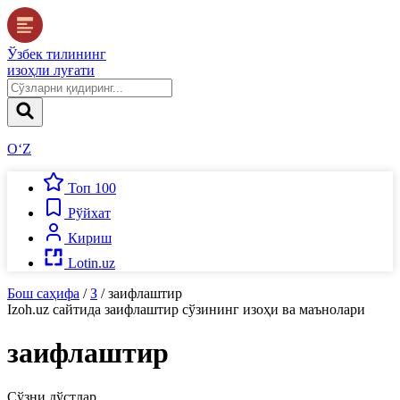
Ўзбек тилининг
изоҳли луғати
O‘Z
Топ 100
Рўйхат
Кириш
Lotin.uz
Бош саҳифа
/
З
/
заифлаштир
Izoh.uz
сайтида
заифлаштир
сўзининг изоҳи ва маънолари
заифлаштир
Сўзни дўстлар