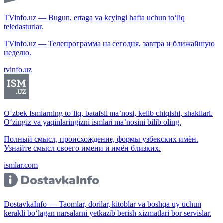
TVinfo.uz — Bugun, ertaga va keyingi hafta uchun to‘liq
teledasturlar.
TVinfo.uz — Телепрограмма на сегодня, завтра и ближайшую
неделю.
tvinfo.uz
O‘zbek Ismlarning to‘liq, batafsil ma’nosi, kelib chiqishi, shakllari.
O‘zingiz va yaqinlaringizni ismlari ma’nosini bilib oling.
Полный смысл, происхождение, формы узбекских имён.
Узнайте смысл своего имени и имён близких.
ismlar.com
DostavkaInfo — Taomlar, dorilar, kitoblar va boshqa uy uchun
kerakli bo‘lagan narsalarni yetkazib berish xizmatlari bor servislar.