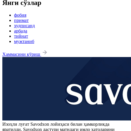
Янги сўзлар
фобия
примат
худписанд
арбада
тийнат
мужтаниб
Ҳаммасини кўриш
Изоҳли луғат
Savodxon
лойиҳаси билан ҳамкорликда
яратилди.
Savodxon
дастури матндаги имло хатоларини