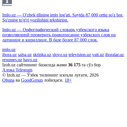
Imlo.uz — O'zbek tilining imlo lug'ati. Saytda 87 000 ortiq so'z bor.
So'zning to'g'ri yozilishini tekshiring.
Imlo.uz — Орфографический словарь узбекского языка
позволяющий проверить правописание узбекских слов на
латинице и кириллице. В базе более 87 000 слов.
imlo.uz
ibora.uz
salsa.uz
skripka.uz
slovo.uz
television.uz
vatt.uz
iboralar.uz
resumes.uz
havo.uz
Izoh.uz сайтининг базасида жами
36 175
та сўз бор
Алоқа
Telegram
© Izoh.uz — Ўзбек тилининг изоҳли луғати, 2026
Obuna
ва
GoodGroup
лойиҳаси.
18+