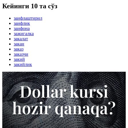
Кейинги 10 та сўз
заифлаштирил
заифлик
заифона
зажигалка
закалат
закан
заказ
заказчи
закий
закийлик