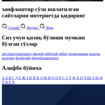
заифлаштир сўзи ишлатилган
сайтларни интернетда қидиринг
Google
Яндекс
Bing
Сиз учун қизиқ бўлиши мумкин
бўлган сўзлар
абстрактлаштирил
абадий
аббосий
аббат
аччиқланиш
аълочи
аъзолик
Беҳбудий
абадийлаштирил
Алифбо бўйича
А
Б
В
Г
Д
Е
Ж
З
И
Й
К
Л
М
Н
О
П
Р
С
Т
У
Ф
Х
Ц
Ч
Ш
Э
Ю
Я
Ў
Қ
Ғ
Ҳ