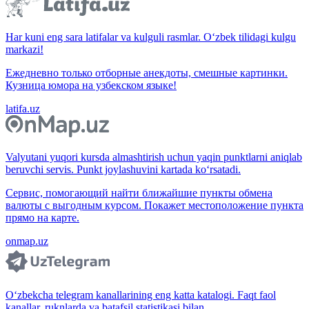
Har kuni eng sara latifalar va kulguli rasmlar. O‘zbek tilidagi kulgu
markazi!
Ежедневно только отборные анекдоты, смешные картинки.
Кузница юмора на узбекском языке!
latifa.uz
Valyutani yuqori kursda almashtirish uchun yaqin punktlarni aniqlab
beruvchi servis. Punkt joylashuvini kartada ko‘rsatadi.
Сервис, помогающий найти ближайшие пункты обмена
валюты с выгодным курсом. Покажет местоположение пункта
прямо на карте.
onmap.uz
O‘zbekcha telegram kanallarining eng katta katalogi. Faqt faol
kanallar, ruknlarda va batafsil statistikasi bilan.