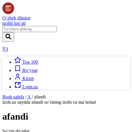
O‘zbek tilining
izohli lug‘ati
ЎЗ
Top 100
Ro‘yxat
Kirish
Lotin.uz
Bosh sahifa
/
A
/
afandi
Izoh.uz
saytida
afandi
so‘zining izohi va ma’nolari
afandi
So‘zni do‘stlar