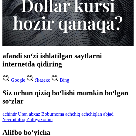
afandi so‘zi ishlatilgan saytlarni
internetda qidiring
Google
Яндекс
Bing
Siz uchun qiziq bo‘lishi mumkin bo‘lgan
so‘zlar
achintir
Uran
abxaz
Boburnoma
achchiq
achchiqlan
abjad
Yevroittifoq
Zulfiyaxonim
Alifbo bo‘yicha