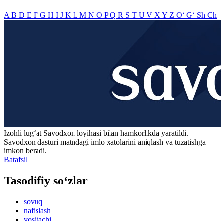
A
B
D
E
F
G
H
I
J
K
L
M
N
O
P
Q
R
S
T
U
V
X
Y
Z
O‘
G‘
Sh
Ch
Izohli lugʻat
Savodxon
loyihasi bilan hamkorlikda yaratildi.
Savodxon dasturi matndagi imlo xatolarini aniqlash va tuzatishga
imkon beradi.
Batafsil
Tasodifiy so‘zlar
sovuq
nafislash
vositachi