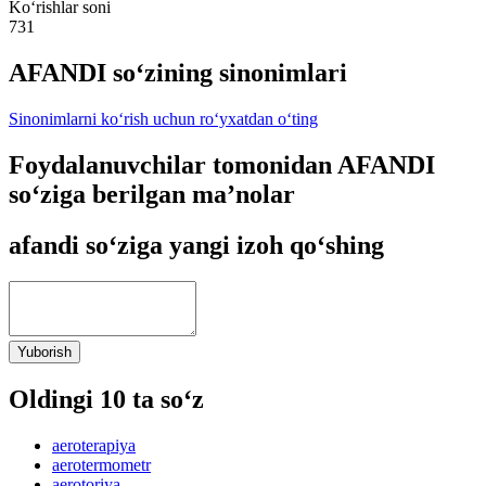
Ko‘rishlar soni
731
AFANDI so‘zining sinonimlari
Sinonimlarni ko‘rish uchun ro‘yxatdan o‘ting
Foydalanuvchilar tomonidan AFANDI
so‘ziga berilgan ma’nolar
afandi so‘ziga yangi izoh qo‘shing
Yuborish
Oldingi 10 ta so‘z
aeroterapiya
aerotermometr
aerotoriya