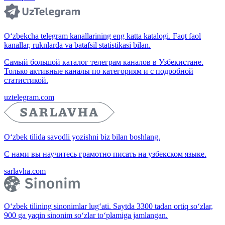
O‘zbekcha telegram kanallarining eng katta katalogi. Faqt faol
kanallar, ruknlarda va batafsil statistikasi bilan.
Самый большой каталог телеграм каналов в Узбекистане.
Только активные каналы по категориям и с подробной
статистикой.
uztelegram.com
O‘zbek tilida savodli yozishni biz bilan boshlang.
С нами вы научитесь грамотно писать на узбекском языке.
sarlavha.com
O‘zbek tilining sinonimlar lug‘ati. Saytda 3300 tadan ortiq so‘zlar,
900 ga yaqin sinonim so‘zlar to‘plamiga jamlangan.