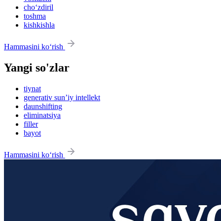
cho‘zdiril
toshma
kishkishla
Hammasini ko‘rish
Yangi so'zlar
tiynat
generativ sun’iy intellekt
daunshifting
eliminatsiya
filler
bayot
Hammasini ko‘rish