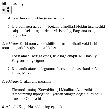
bilan ulashing
ot
1.
eskirgan
Janob, janoblar (murojaatda).
U aʼyonlarga qarab: — Ketdik, afandilar! Hokim tura kechki
salqinda keladilar, — dedi.
M. Ismoiliy, Fargʻona tong
otguncha
2.
eskirgan
Kishi nomiga qoʻshilib, hurmat bildiradi yoki kishi
nomining tarkibiy qismini tashkil etadi.
Fosih afandi soʻriga emas, izvoshga chiqdi.
M. Ismoiliy,
Fargʻona tong otguncha
Komandir afandi telegramma berishni bilmas ekanlar.
A.
Umar, Muxtor
3.
eskirgan
Oʻqituvchi, muallim.
Elmurod.. uning [Sotvoldining] Muallim oʻzimizniki..
Afandimning tuprogʻi shu yerdan olingan deganini esladi.
P.
Tursun, Oʻqituvchi
4. Afandi (Xoʻja Nasriddinning epiteti).