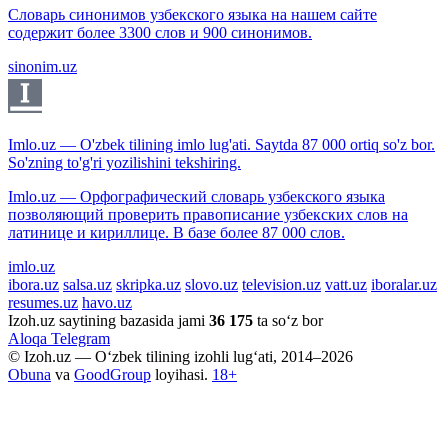
Словарь синонимов узбекского языка на нашем сайте
содержит более 3300 слов и 900 синонимов.
sinonim.uz
Imlo.uz — O'zbek tilining imlo lug'ati. Saytda 87 000 ortiq so'z bor.
So'zning to'g'ri yozilishini tekshiring.
Imlo.uz — Орфографический словарь узбекского языка
позволяющий проверить правописание узбекских слов на
латинице и кириллице. В базе более 87 000 слов.
imlo.uz
ibora.uz
salsa.uz
skripka.uz
slovo.uz
television.uz
vatt.uz
iboralar.uz
resumes.uz
havo.uz
Izoh.uz saytining bazasida jami
36 175
ta so‘z bor
Aloqa
Telegram
© Izoh.uz — O‘zbek tilining izohli lug‘ati, 2014–2026
Obuna
va
GoodGroup
loyihasi.
18+