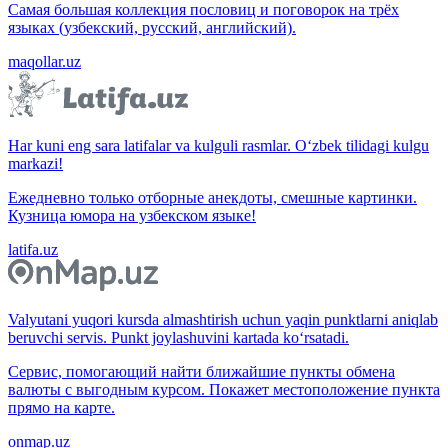
Самая большая коллекция пословиц и поговорок на трёх
языках (узбекский, русский, английский).
maqollar.uz
Har kuni eng sara latifalar va kulguli rasmlar. O‘zbek tilidagi kulgu
markazi!
Ежедневно только отборные анекдоты, смешные картинки.
Кузница юмора на узбекском языке!
latifa.uz
Valyutani yuqori kursda almashtirish uchun yaqin punktlarni aniqlab
beruvchi servis. Punkt joylashuvini kartada ko‘rsatadi.
Сервис, помогающий найти ближайшие пункты обмена
валюты с выгодным курсом. Покажет местоположение пункта
прямо на карте.
onmap.uz