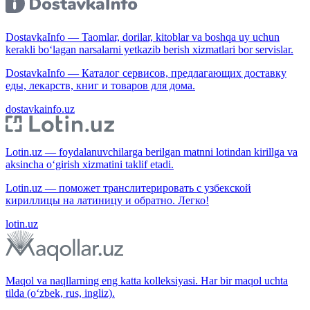
DostavkaInfo — Taomlar, dorilar, kitoblar va boshqa uy uchun
kerakli bo‘lagan narsalarni yetkazib berish xizmatlari bor servislar.
DostavkaInfo — Каталог сервисов, предлагающих доставку
еды, лекарств, книг и товаров для дома.
dostavkainfo.uz
Lotin.uz — foydalanuvchilarga berilgan matnni lotindan kirillga va
aksincha o‘girish xizmatini taklif etadi.
Lotin.uz — поможет транслитерировать с узбекской
кириллицы на латиницу и обратно. Легко!
lotin.uz
Maqol va naqllarning eng katta kolleksiyasi. Har bir maqol uchta
tilda (o‘zbek, rus, ingliz).