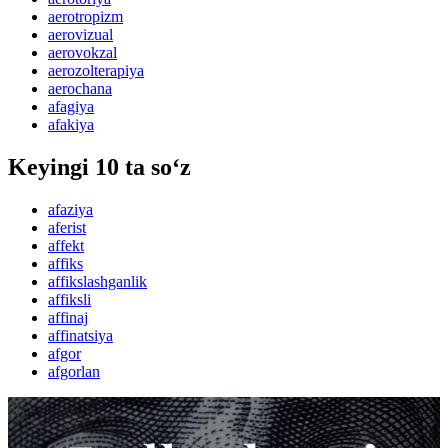
aerotropizm
aerovizual
aerovokzal
aerozolterapiya
aerochana
afagiya
afakiya
Keyingi 10 ta so‘z
afaziya
aferist
affekt
affiks
affikslashganlik
affiksli
affinaj
affinatsiya
afgor
afgorlan