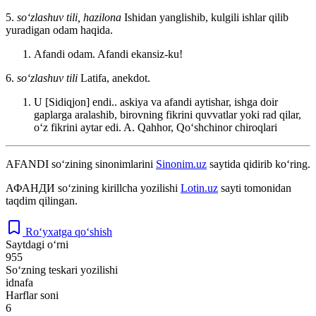
5.
so‘zlashuv tili, hazilona
Ishidan yanglishib, kulgili ishlar qilib
yuradigan odam haqida.
Afandi odam. Afandi ekansiz-ku!
6.
so‘zlashuv tili
Latifa, anekdot.
U [Sidiqjon] endi.. askiya va afandi aytishar, ishga doir
gaplarga aralashib, birovning fikrini quvvatlar yoki rad qilar,
oʻz fikrini aytar edi.
A. Qahhor, Qoʻshchinor chiroqlari
AFANDI
so‘zining sinonimlarini
Sinonim.uz
saytida qidirib ko‘ring.
АФАНДИ
so‘zining kirillcha yozilishi
Lotin.uz
sayti tomonidan
taqdim qilingan.
Ro‘yxatga qo‘shish
Saytdagi o‘rni
955
So‘zning teskari yozilishi
idnafa
Harflar soni
6