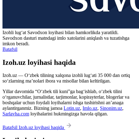
Izohli lugʻat
Savodxon
loyihasi bilan hamkorlikda yaratildi.
Savodxon dasturi matndagi imlo xatolarini aniqlash va tuzatishga
imkon beradi.
Batafsil
Izoh.uz loyihasi haqida
Izoh.uz — O‘zbek tilining xalqona izohli lug‘ati 35 000 dan ortiq
so‘zlarning ma’nolari ibora va misollar bilan keltirilgan.
Yillar davomida “O‘zbek tili kuni”ga bag‘ishlab, o‘zbek tilini
o‘rganuvchilar, jurnalistlar, tarjimonlar, kopirayterlar, blogerlar va
boshqalar uchun foydali loyihalarni ishga tushirishni an’anaga
aylantirganmiz. Bizning jamoa
Lotin.uz
,
Imlo.uz
,
Sinonim.uz
,
Sarlavha.com
loyihalarini hukmingizga havola qilgan.
Batafsil Izoh.uz loyihasi haqida