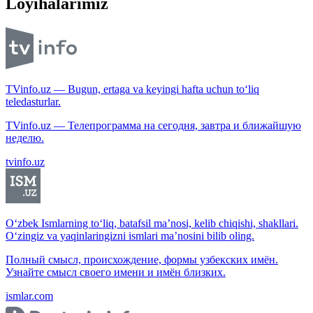
Loyihalarimiz
TVinfo.uz — Bugun, ertaga va keyingi hafta uchun to‘liq
teledasturlar.
TVinfo.uz — Телепрограмма на сегодня, завтра и ближайшую
неделю.
tvinfo.uz
O‘zbek Ismlarning to‘liq, batafsil ma’nosi, kelib chiqishi, shakllari.
O‘zingiz va yaqinlaringizni ismlari ma’nosini bilib oling.
Полный смысл, происхождение, формы узбекских имён.
Узнайте смысл своего имени и имён близких.
ismlar.com