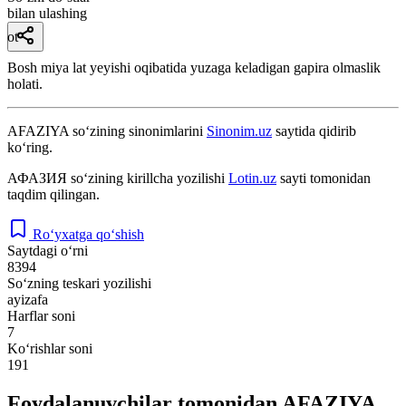
bilan ulashing
ot
Bosh miya lat yeyishi oqibatida yuzaga keladigan gapira olmaslik
holati.
AFAZIYA
so‘zining sinonimlarini
Sinonim.uz
saytida qidirib
ko‘ring.
АФАЗИЯ
so‘zining kirillcha yozilishi
Lotin.uz
sayti tomonidan
taqdim qilingan.
Ro‘yxatga qo‘shish
Saytdagi o‘rni
8394
So‘zning teskari yozilishi
ayizafa
Harflar soni
7
Ko‘rishlar soni
191
Foydalanuvchilar tomonidan AFAZIYA