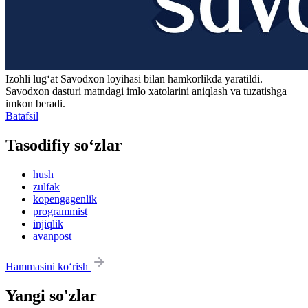
Izohli lugʻat
Savodxon
loyihasi bilan hamkorlikda yaratildi.
Savodxon dasturi matndagi imlo xatolarini aniqlash va tuzatishga
imkon beradi.
Batafsil
Tasodifiy so‘zlar
hush
zulfak
kopengagenlik
programmist
injiqlik
avanpost
Hammasini ko‘rish
Yangi so'zlar