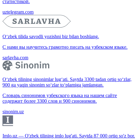
статистикой.
uztelegram.com
O‘zbek tilida savodli yozishni biz bilan boshlang.
С нами вы научитесь грамотно писать на узбекском языке.
sarlavha.com
O‘zbek tilining sinonimlar lug‘ati. Saytda 3300 tadan ortiq so‘zlar,
900 ga yaqin sinonim so‘zlar to‘plamiga jamlangan.
Словарь синонимов узбекского языка на нашем сайте
содержит более 3300 слов и 900 синонимов.
sinonim.uz
Imlo.uz — O'zbek tilining imlo lug'ati. Saytda 87 000 ortiq so'z bor.