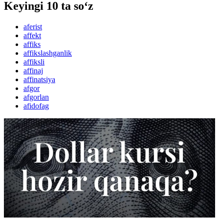
Keyingi 10 ta so‘z
aferist
affekt
affiks
affikslashganlik
affiksli
affinaj
affinatsiya
afgor
afgorlan
afidofag