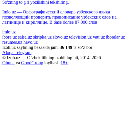
So'zning to'g'ri yozilishini tekshiring.
Imlo.uz — Орфографический словарь узбекского языка
позволяющий проверить правописание узбекских слов на
латинице и кириллице. В базе более 87 000 слов.
imlo.uz
ibora.uz
salsa.uz
skripka.uz
slovo.uz
television.uz
vatt.uz
iboralar.uz
resumes.uz
havo.uz
Izoh.uz saytining bazasida jami
36 149
ta so‘z bor
Aloqa
Telegram
© Izoh.uz — O‘zbek tilining izohli lug‘ati, 2014–2026
Obuna
va
GoodGroup
loyihasi.
18+