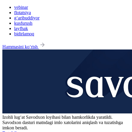
vebinar
flotatsiya
g‘aribuddiyor
kusfurush
layfhak
bidirlamoq
Hammasini ko‘rish
Izohli lugʻat
Savodxon
loyihasi bilan hamkorlikda yaratildi.
Savodxon dasturi matndagi imlo xatolarini aniqlash va tuzatishga
imkon beradi.