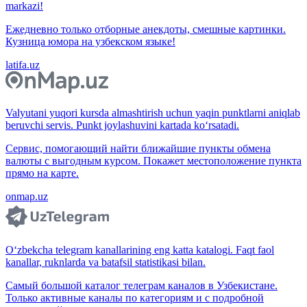
markazi!
Ежедневно только отборные анекдоты, смешные картинки.
Кузница юмора на узбекском языке!
latifa.uz
Valyutani yuqori kursda almashtirish uchun yaqin punktlarni aniqlab
beruvchi servis. Punkt joylashuvini kartada ko‘rsatadi.
Сервис, помогающий найти ближайшие пункты обмена
валюты с выгодным курсом. Покажет местоположение пункта
прямо на карте.
onmap.uz
O‘zbekcha telegram kanallarining eng katta katalogi. Faqt faol
kanallar, ruknlarda va batafsil statistikasi bilan.
Самый большой каталог телеграм каналов в Узбекистане.
Только активные каналы по категориям и с подробной