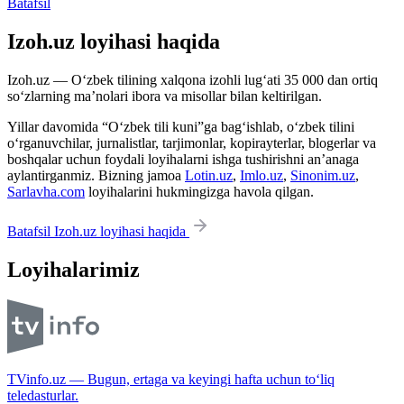
Batafsil
Izoh.uz loyihasi haqida
Izoh.uz — O‘zbek tilining xalqona izohli lug‘ati 35 000 dan ortiq
so‘zlarning ma’nolari ibora va misollar bilan keltirilgan.
Yillar davomida “O‘zbek tili kuni”ga bag‘ishlab, o‘zbek tilini
o‘rganuvchilar, jurnalistlar, tarjimonlar, kopirayterlar, blogerlar va
boshqalar uchun foydali loyihalarni ishga tushirishni an’anaga
aylantirganmiz. Bizning jamoa
Lotin.uz
,
Imlo.uz
,
Sinonim.uz
,
Sarlavha.com
loyihalarini hukmingizga havola qilgan.
Batafsil Izoh.uz loyihasi haqida
Loyihalarimiz
TVinfo.uz — Bugun, ertaga va keyingi hafta uchun to‘liq
teledasturlar.