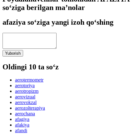
so‘ziga berilgan ma’nolar
afaziya so‘ziga yangi izoh qo‘shing
Yuborish
Oldingi 10 ta so‘z
aerotermometr
aerotoriya
aerotropizm
aerovizual
aerovokzal
aerozolterapiya
aerochana
afagiya
afakiya
afandi