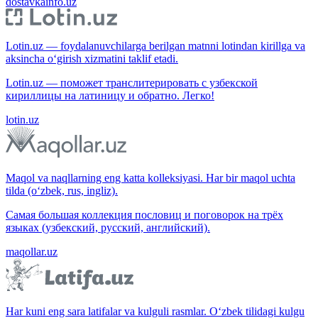
dostavkainfo.uz
Lotin.uz — foydalanuvchilarga berilgan matnni lotindan kirillga va
aksincha o‘girish xizmatini taklif etadi.
Lotin.uz — поможет транслитерировать с узбекской
кириллицы на латиницу и обратно. Легко!
lotin.uz
Maqol va naqllarning eng katta kolleksiyasi. Har bir maqol uchta
tilda (o‘zbek, rus, ingliz).
Самая большая коллекция пословиц и поговорок на трёх
языках (узбекский, русский, английский).
maqollar.uz
Har kuni eng sara latifalar va kulguli rasmlar. O‘zbek tilidagi kulgu