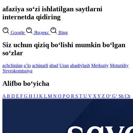
afaziya so‘zi ishlatilgan saytlarni
internetda qidiring
Google
Яндекс
Bing
Siz uchun qiziq bo‘lishi mumkin bo‘lgan
so‘zlar
achchiqlan
aʼlo
achinarli
abad
Uran
abadiylash
Merkuriy
Moturidiy
Yevrokomissiya
Alifbo bo‘yicha
A
B
D
E
F
G
H
I
J
K
L
M
N
O
P
Q
R
S
T
U
V
X
Y
Z
O‘
G‘
Sh
Ch