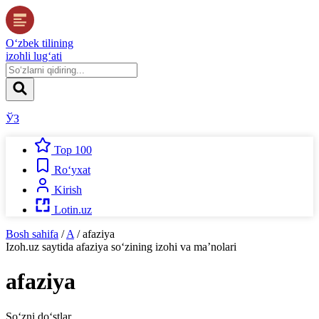
O‘zbek tilining
izohli lug‘ati
ЎЗ
Top 100
Ro‘yxat
Kirish
Lotin.uz
Bosh sahifa
/
A
/
afaziya
Izoh.uz
saytida
afaziya
so‘zining izohi va ma’nolari
afaziya
So‘zni do‘stlar