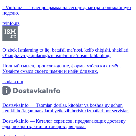
TVinfo.uz — Телепрограмма на сегодня, завтра и ближайшую
неделю.
tvinfo.uz
O‘zbek Ismlarning to‘liq, batafsil ma’nosi, kelib chiqishi, shakllari.
O‘zingiz va yaqinlaringizni ismlari ma’nosini bilib oling.
Полный смысл, происхождение, формы узбекских имён.
Узнайте смысл своего имени и имён близких.
ismlar.com
DostavkaInfo — Taomlar, dorilar, kitoblar va boshqa uy uchun
kerakli bo‘lagan narsalarni yetkazib berish xizmatlari bor servislar.
DostavkaInfo — Каталог сервисов, предлагающих доставку
еды, лекарств, книг и товаров для дома.