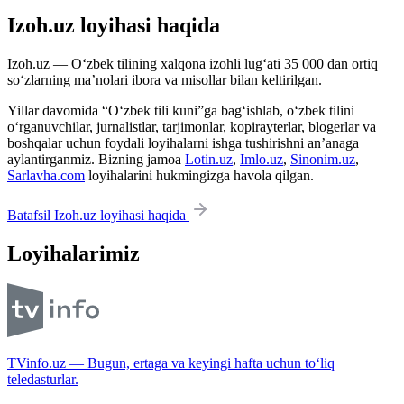
Izoh.uz loyihasi haqida
Izoh.uz — O‘zbek tilining xalqona izohli lug‘ati 35 000 dan ortiq
so‘zlarning ma’nolari ibora va misollar bilan keltirilgan.
Yillar davomida “O‘zbek tili kuni”ga bag‘ishlab, o‘zbek tilini
o‘rganuvchilar, jurnalistlar, tarjimonlar, kopirayterlar, blogerlar va
boshqalar uchun foydali loyihalarni ishga tushirishni an’anaga
aylantirganmiz. Bizning jamoa
Lotin.uz
,
Imlo.uz
,
Sinonim.uz
,
Sarlavha.com
loyihalarini hukmingizga havola qilgan.
Batafsil Izoh.uz loyihasi haqida
Loyihalarimiz
TVinfo.uz — Bugun, ertaga va keyingi hafta uchun to‘liq
teledasturlar.