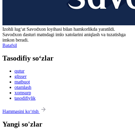
Izohli lugʻat
Savodxon
loyihasi bilan hamkorlikda yaratildi.
Savodxon dasturi matndagi imlo xatolarini aniqlash va tuzatishga
imkon beradi.
Batafsil
Tasodifiy so‘zlar
qutur
glisser
matbuot
otamlash
xomsurp
tasodifiylik
Hammasini ko‘rish
Yangi so'zlar