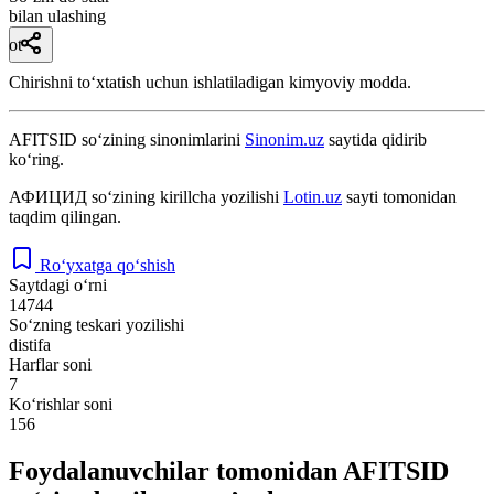
bilan ulashing
ot
Chirishni toʻxtatish uchun ishlatiladigan kimyoviy modda.
AFITSID
so‘zining sinonimlarini
Sinonim.uz
saytida qidirib
ko‘ring.
АФИЦИД
so‘zining kirillcha yozilishi
Lotin.uz
sayti tomonidan
taqdim qilingan.
Ro‘yxatga qo‘shish
Saytdagi o‘rni
14744
So‘zning teskari yozilishi
distifa
Harflar soni
7
Ko‘rishlar soni
156
Foydalanuvchilar tomonidan AFITSID