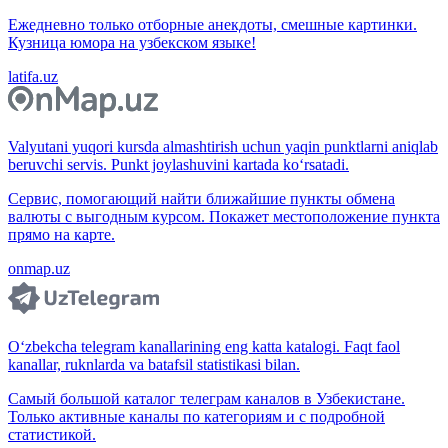
Ежедневно только отборные анекдоты, смешные картинки.
Кузница юмора на узбекском языке!
latifa.uz
Valyutani yuqori kursda almashtirish uchun yaqin punktlarni aniqlab
beruvchi servis. Punkt joylashuvini kartada ko‘rsatadi.
Сервис, помогающий найти ближайшие пункты обмена
валюты с выгодным курсом. Покажет местоположение пункта
прямо на карте.
onmap.uz
O‘zbekcha telegram kanallarining eng katta katalogi. Faqt faol
kanallar, ruknlarda va batafsil statistikasi bilan.
Самый большой каталог телеграм каналов в Узбекистане.
Только активные каналы по категориям и с подробной
статистикой.