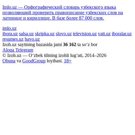
Imlo.uz — Орфографический словарь узбекского языка
позволяющий проверить правописание узбекских слов на
латинице и кириллице. В базе более 87 000 слов.
imlo.uz
ibora.uz
salsa.uz
skripka.uz
slovo.uz
television.uz
vatt.uz
iboralar.uz
resumes.uz
havo.uz
Izoh.uz saytining bazasida jami
36 162
ta so‘z bor
Aloqa
Telegram
© Izoh.uz — O‘zbek tilining izohli lug‘ati, 2014–2026
Obuna
va
GoodGroup
loyihasi.
18+