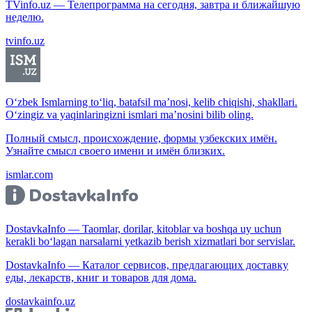
TVinfo.uz — Телепрограмма на сегодня, завтра и ближайшую
неделю.
tvinfo.uz
O‘zbek Ismlarning to‘liq, batafsil ma’nosi, kelib chiqishi, shakllari.
O‘zingiz va yaqinlaringizni ismlari ma’nosini bilib oling.
Полный смысл, происхождение, формы узбекских имён.
Узнайте смысл своего имени и имён близких.
ismlar.com
DostavkaInfo — Taomlar, dorilar, kitoblar va boshqa uy uchun
kerakli bo‘lagan narsalarni yetkazib berish xizmatlari bor servislar.
DostavkaInfo — Каталог сервисов, предлагающих доставку
еды, лекарств, книг и товаров для дома.
dostavkainfo.uz