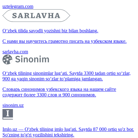
uztelegram.com
O‘zbek tilida savodli yozishni biz bilan boshlang.
С нами вы научитесь грамотно писать на узбекском языке.
sarlavha.com
O‘zbek tilining sinonimlar lug‘ati. Saytda 3300 tadan ortiq so‘zlar,
900 ga yaqin sinonim so‘zlar to‘plamiga jamlangan.
Словарь синонимов узбекского языка на нашем сайте
содержит более 3300 слов и 900 синонимов.
sinonim.uz
Imlo.uz — O'zbek tilining imlo lug'ati. Saytda 87 000 ortiq so'z bor.
So'zning to'g'ri yozilishini tekshiring.