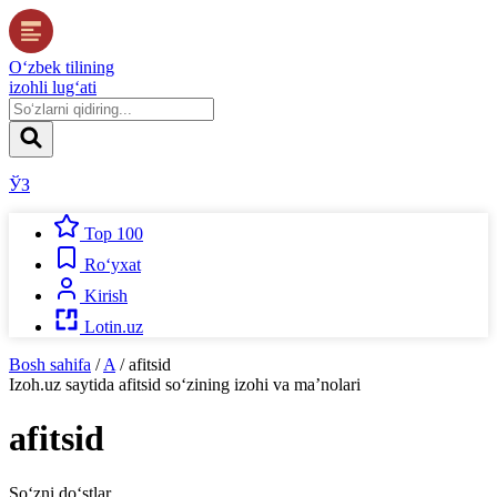
O‘zbek tilining
izohli lug‘ati
ЎЗ
Top 100
Ro‘yxat
Kirish
Lotin.uz
Bosh sahifa
/
A
/
afitsid
Izoh.uz
saytida
afitsid
so‘zining izohi va ma’nolari
afitsid
So‘zni do‘stlar