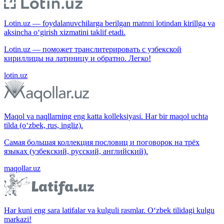
Lotin.uz — foydalanuvchilarga berilgan matnni lotindan kirillga va
aksincha o‘girish xizmatini taklif etadi.
Lotin.uz — поможет транслитерировать с узбекской
кириллицы на латиницу и обратно. Легко!
lotin.uz
Maqol va naqllarning eng katta kolleksiyasi. Har bir maqol uchta
tilda (o‘zbek, rus, ingliz).
Самая большая коллекция пословиц и поговорок на трёх
языках (узбекский, русский, английский).
maqollar.uz
Har kuni eng sara latifalar va kulguli rasmlar. O‘zbek tilidagi kulgu
markazi!