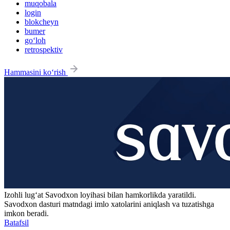
muqobala
login
blokcheyn
bumer
go‘loh
retrospektiv
Hammasini ko‘rish
Izohli lugʻat
Savodxon
loyihasi bilan hamkorlikda yaratildi.
Savodxon dasturi matndagi imlo xatolarini aniqlash va tuzatishga
imkon beradi.
Batafsil