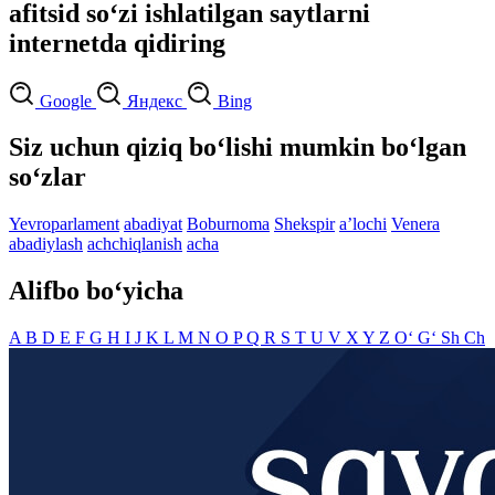
afitsid so‘zi ishlatilgan saytlarni
internetda qidiring
Google
Яндекс
Bing
Siz uchun qiziq bo‘lishi mumkin bo‘lgan
so‘zlar
Yevroparlament
abadiyat
Boburnoma
Shekspir
aʼlochi
Venera
abadiylash
achchiqlanish
acha
Alifbo bo‘yicha
A
B
D
E
F
G
H
I
J
K
L
M
N
O
P
Q
R
S
T
U
V
X
Y
Z
O‘
G‘
Sh
Ch