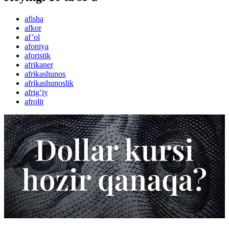
afisha
afkor
af’ol
afoniya
aforistik
afrikaner
afrikashunos
afrikashunoslik
afrig‘iy
afrolit