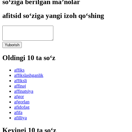
so‘ziga berilgan ma’nolar
afitsid so‘ziga yangi izoh qo‘shing
Yuborish
Oldingi 10 ta so‘z
affiks
affikslashganlik
affiksli
affinaj
affinatsiya
afgor
afgorlan
afidofag
afifa
afilliya
Keyingi 10 ta so‘z