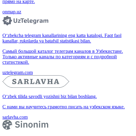
прямо на карте.
onmap.uz
O‘zbekcha telegram kanallarining eng katta katalogi. Faqt faol
kanallar, ruknlarda va batafsil statistikasi bilan.
Самый большой каталог телеграм каналов в Узбекистане.
Только активные каналы по категориям и с подробной
статистикой.
uztelegram.com
O‘zbek tilida savodli yozishni biz bilan boshlang.
С нами вы научитесь грамотно писать на узбекском языке.
sarlavha.com