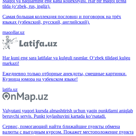
Maqol va naqllarning eng katta kolleksiyasi. Har bir maqol uchta
tilda (o‘zbek, rus, ingliz).
Самая большая коллекция пословиц и поговорок на трёх
языках (узбекский, русский, английский).
maqollar.uz
Har kuni eng sara latifalar va kulguli rasmlar. O‘zbek tilidagi kulgu
markazi!
Ежедневно только отборные анекдоты, смешные картинки.
Кузница юмора на узбекском языке!
latifa.uz
Valyutani yuqori kursda almashtirish uchun yaqin punktlarni aniqlab
beruvchi servis. Punkt joylashuvini kartada ko‘rsatadi.
Сервис, помогающий найти ближайшие пункты обмена
валюты с выгодным курсом. Покажет местоположение пункта