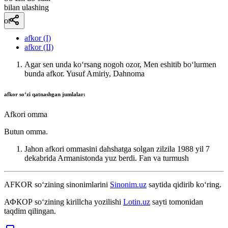
bilan ulashing
ot
afkor (I)
afkor (II)
Agar sen unda koʻrsang nogoh ozor, Men eshitib boʻlurmen
bunda afkor.
Yusuf Amiriy, Dahnoma
afkor
soʻzi qatnashgan jumlalar:
Afkori omma
Butun omma.
Jahon afkori ommasini dahshatga solgan zilzila 1988 yil 7
dekabrida Armanistonda yuz berdi.
Fan va turmush
AFKOR
so‘zining sinonimlarini
Sinonim.uz
saytida qidirib ko‘ring.
АФКОР
so‘zining kirillcha yozilishi
Lotin.uz
sayti tomonidan
taqdim qilingan.