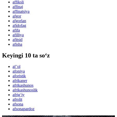
affiksli
affinaj
affinatsiya
afgor
afgorlan
afidofag
afifa
afilliya
afitsid
afisha
Keyingi 10 ta so‘z
af’ol
afoniya
aforistik
afrikaner
afrikashunos
afrikashunoslik
afrig‘iy
afrolit
afsona
afsonapardoz