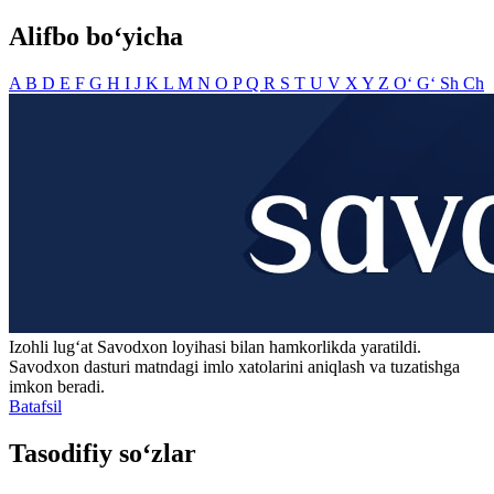
Alifbo bo‘yicha
A
B
D
E
F
G
H
I
J
K
L
M
N
O
P
Q
R
S
T
U
V
X
Y
Z
O‘
G‘
Sh
Ch
Izohli lugʻat
Savodxon
loyihasi bilan hamkorlikda yaratildi.
Savodxon dasturi matndagi imlo xatolarini aniqlash va tuzatishga
imkon beradi.
Batafsil
Tasodifiy so‘zlar