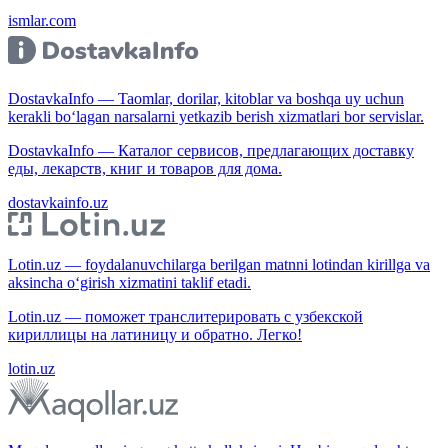
ismlar.com
DostavkaInfo — Taomlar, dorilar, kitoblar va boshqa uy uchun
kerakli bo‘lagan narsalarni yetkazib berish xizmatlari bor servislar.
DostavkaInfo — Каталог сервисов, предлагающих доставку
еды, лекарств, книг и товаров для дома.
dostavkainfo.uz
Lotin.uz — foydalanuvchilarga berilgan matnni lotindan kirillga va
aksincha o‘girish xizmatini taklif etadi.
Lotin.uz — поможет транслитерировать с узбекской
кириллицы на латиницу и обратно. Легко!
lotin.uz