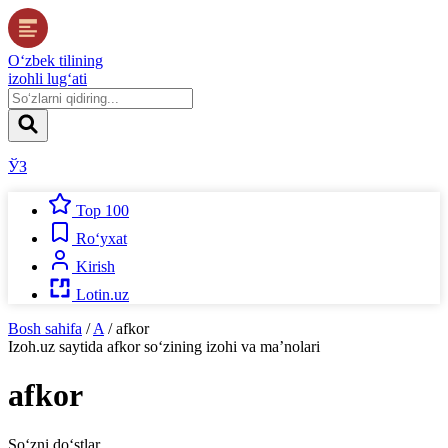
O‘zbek tilining
izohli lug‘ati
ЎЗ
Top 100
Ro‘yxat
Kirish
Lotin.uz
Bosh sahifa
/
A
/
afkor
Izoh.uz
saytida
afkor
so‘zining izohi va ma’nolari
afkor
So‘zni do‘stlar