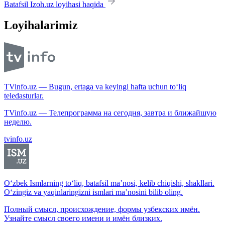
Batafsil Izoh.uz loyihasi haqida
Loyihalarimiz
TVinfo.uz — Bugun, ertaga va keyingi hafta uchun to‘liq
teledasturlar.
TVinfo.uz — Телепрограмма на сегодня, завтра и ближайшую
неделю.
tvinfo.uz
O‘zbek Ismlarning to‘liq, batafsil ma’nosi, kelib chiqishi, shakllari.
O‘zingiz va yaqinlaringizni ismlari ma’nosini bilib oling.
Полный смысл, происхождение, формы узбекских имён.
Узнайте смысл своего имени и имён близких.