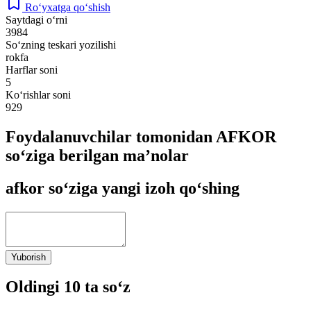
Ro‘yxatga qo‘shish
Saytdagi o‘rni
3984
So‘zning teskari yozilishi
rokfa
Harflar soni
5
Ko‘rishlar soni
929
Foydalanuvchilar tomonidan AFKOR
so‘ziga berilgan ma’nolar
afkor so‘ziga yangi izoh qo‘shing
Yuborish
Oldingi 10 ta so‘z