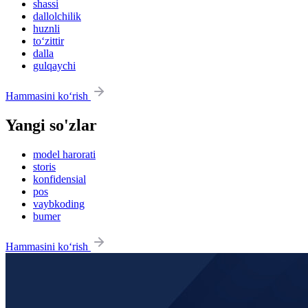
shassi
dallolchilik
huznli
to‘zittir
dalla
gulqaychi
Hammasini ko‘rish
Yangi so'zlar
model harorati
storis
konfidensial
pos
vaybkoding
bumer
Hammasini ko‘rish