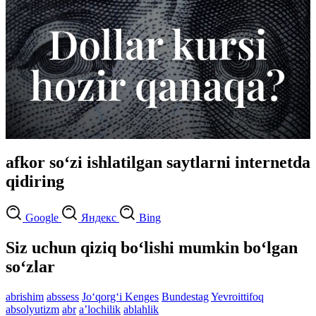
afkor so‘zi ishlatilgan saytlarni internetda
qidiring
Google
Яндекс
Bing
Siz uchun qiziq bo‘lishi mumkin bo‘lgan
so‘zlar
abrishim
abssess
Jo‘qorg‘i Kenges
Bundestag
Yevroittifoq
absolyutizm
abr
aʼlochilik
ablahlik