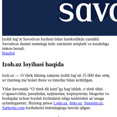
Izohli lugʻat
Savodxon
loyihasi bilan hamkorlikda yaratildi.
Savodxon dasturi matndagi imlo xatolarini aniqlash va tuzatishga
imkon beradi.
Batafsil
Izoh.uz loyihasi haqida
Izoh.uz — O‘zbek tilining xalqona izohli lug‘ati 35 000 dan ortiq
so‘zlarning ma’nolari ibora va misollar bilan keltirilgan.
Yillar davomida “O‘zbek tili kuni”ga bag‘ishlab, o‘zbek tilini
o‘rganuvchilar, jurnalistlar, tarjimonlar, kopirayterlar, blogerlar va
boshqalar uchun foydali loyihalarni ishga tushirishni an’anaga
aylantirganmiz. Bizning jamoa
Lotin.uz
,
Imlo.uz
,
Sinonim.uz
,
Sarlavha.com
loyihalarini hukmingizga havola qilgan.