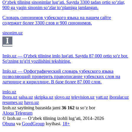
O‘zbek tilining sinonimlar lug‘ati. Saytda 3300 tadan ortiq so‘zlar,
900 ga yaqin sinonim so‘zlar to‘plamiga jamlangan.
Словарь синонимов узбекского языка на нашем сайте
содержит более 3300 слов и 900 синонимов.
sinonim.uz
Imlo.uz — O'zbek tilining imlo lug'ati. Saytda 87 000 ortiq so'z bor.
So'zning to'g'ri yozilishini tekshiring.
Imlo.uz — Орфографический словарь узбекского языка
позволяющий проверить правописание узбекских слов на
латинице и кириллице. В базе более 87 000 слов.
imlo.uz
ibora.uz
salsa.uz
skripka.uz
slovo.uz
television.uz
vatt.uz
iboralar.uz
resumes.uz
havo.uz
Izoh.uz saytining bazasida jami
36 162
ta so‘z bor
Aloqa
Telegram
© Izoh.uz — O‘zbek tilining izohli lug‘ati, 2014–2026
Obuna
va
GoodGroup
loyihasi.
18+