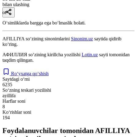
bilan ulashing
ot
Oʻsimliklarda bargga ega boʻlmaslik holati.
AFILLIYA
so‘zining sinonimlarini
Sinonim.uz
saytida qidirib
ko‘ring.
АФИЛЛИЯ
so‘zining kirillcha yozilishi
Lotin.uz
sayti tomonidan
taqdim qilingan.
Ro‘yxatga qo‘shish
Saytdagi o‘rni
6235
So‘zning teskari yozilishi
ayillifa
Harflar soni
8
Ko‘rishlar soni
194
Foydalanuvchilar tomonidan AFILLIYA