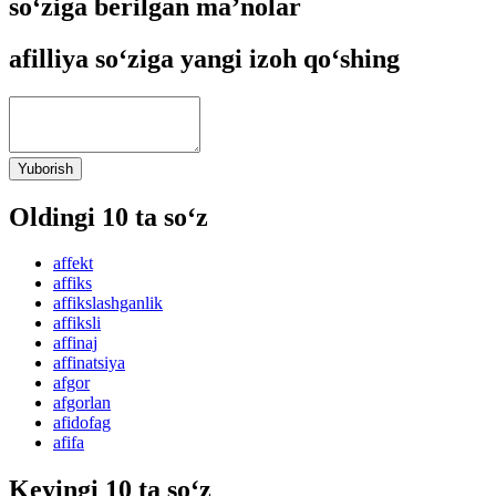
so‘ziga berilgan ma’nolar
afilliya so‘ziga yangi izoh qo‘shing
Yuborish
Oldingi 10 ta so‘z
affekt
affiks
affikslashganlik
affiksli
affinaj
affinatsiya
afgor
afgorlan
afidofag
afifa
Keyingi 10 ta so‘z