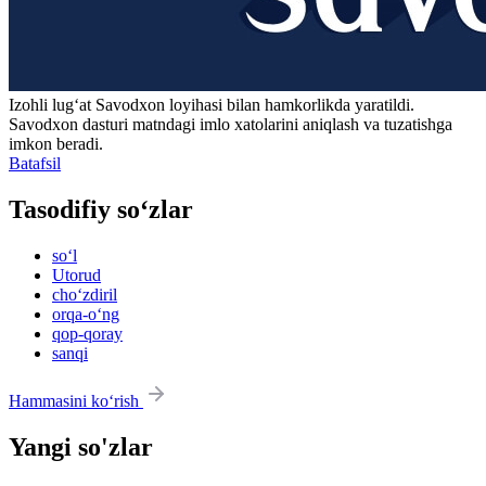
Izohli lugʻat
Savodxon
loyihasi bilan hamkorlikda yaratildi.
Savodxon dasturi matndagi imlo xatolarini aniqlash va tuzatishga
imkon beradi.
Batafsil
Tasodifiy so‘zlar
so‘l
Utorud
cho‘zdiril
orqa-o‘ng
qop-qoray
sanqi
Hammasini ko‘rish
Yangi so'zlar