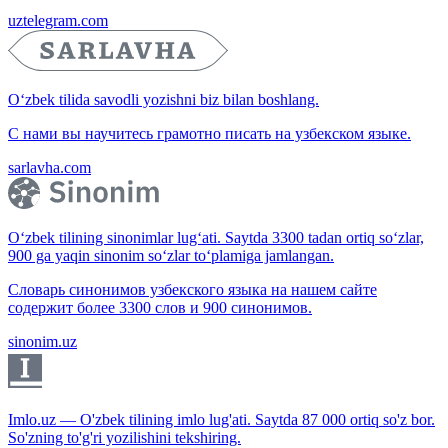
uztelegram.com
O‘zbek tilida savodli yozishni biz bilan boshlang.
С нами вы научитесь грамотно писать на узбекском языке.
sarlavha.com
O‘zbek tilining sinonimlar lug‘ati. Saytda 3300 tadan ortiq so‘zlar,
900 ga yaqin sinonim so‘zlar to‘plamiga jamlangan.
Словарь синонимов узбекского языка на нашем сайте
содержит более 3300 слов и 900 синонимов.
sinonim.uz
Imlo.uz — O'zbek tilining imlo lug'ati. Saytda 87 000 ortiq so'z bor.
So'zning to'g'ri yozilishini tekshiring.