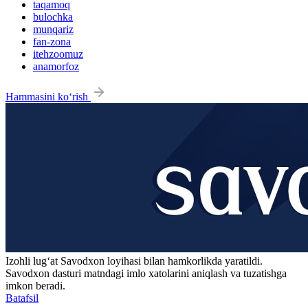
taqamoq
bulochka
munqariz
fan-zona
itehzoomuz
anamorfoz
Hammasini ko‘rish
Izohli lugʻat
Savodxon
loyihasi bilan hamkorlikda yaratildi.
Savodxon dasturi matndagi imlo xatolarini aniqlash va tuzatishga
imkon beradi.
Batafsil