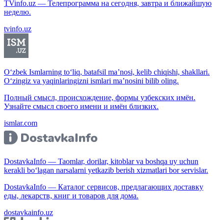
TVinfo.uz — Телепрограмма на сегодня, завтра и ближайшую
неделю.
tvinfo.uz
O‘zbek Ismlarning to‘liq, batafsil ma’nosi, kelib chiqishi, shakllari.
O‘zingiz va yaqinlaringizni ismlari ma’nosini bilib oling.
Полный смысл, происхождение, формы узбекских имён.
Узнайте смысл своего имени и имён близких.
ismlar.com
DostavkaInfo — Taomlar, dorilar, kitoblar va boshqa uy uchun
kerakli bo‘lagan narsalarni yetkazib berish xizmatlari bor servislar.
DostavkaInfo — Каталог сервисов, предлагающих доставку
еды, лекарств, книг и товаров для дома.
dostavkainfo.uz