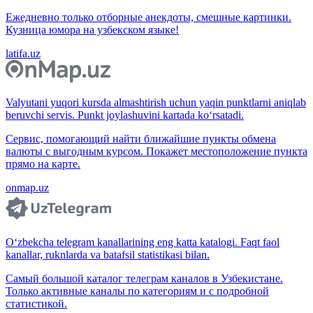
Ежедневно только отборные анекдоты, смешные картинки.
Кузница юмора на узбекском языке!
latifa.uz
Valyutani yuqori kursda almashtirish uchun yaqin punktlarni aniqlab
beruvchi servis. Punkt joylashuvini kartada ko‘rsatadi.
Сервис, помогающий найти ближайшие пункты обмена
валюты с выгодным курсом. Покажет местоположение пункта
прямо на карте.
onmap.uz
O‘zbekcha telegram kanallarining eng katta katalogi. Faqt faol
kanallar, ruknlarda va batafsil statistikasi bilan.
Самый большой каталог телеграм каналов в Узбекистане.
Только активные каналы по категориям и с подробной
статистикой.