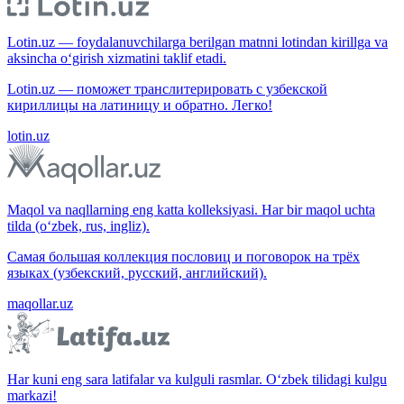
Lotin.uz — foydalanuvchilarga berilgan matnni lotindan kirillga va
aksincha o‘girish xizmatini taklif etadi.
Lotin.uz — поможет транслитерировать с узбекской
кириллицы на латиницу и обратно. Легко!
lotin.uz
Maqol va naqllarning eng katta kolleksiyasi. Har bir maqol uchta
tilda (o‘zbek, rus, ingliz).
Самая большая коллекция пословиц и поговорок на трёх
языках (узбекский, русский, английский).
maqollar.uz
Har kuni eng sara latifalar va kulguli rasmlar. O‘zbek tilidagi kulgu
markazi!