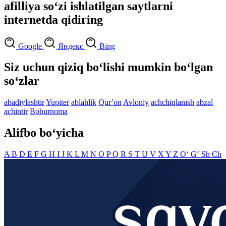
afilliya so‘zi ishlatilgan saytlarni
internetda qidiring
Google
Яндекс
Bing
Siz uchun qiziq bo‘lishi mumkin bo‘lgan
so‘zlar
abadiylashtir
Yupiter
ablahlik
Qurʼon
Avloniy
achchiqlanish
abzal
achintir
Boburnoma
Alifbo bo‘yicha
A
B
D
E
F
G
H
I
J
K
L
M
N
O
P
Q
R
S
T
U
V
X
Y
Z
O‘
G‘
Sh
Ch