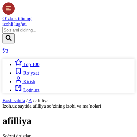
O‘zbek tilining
izohli lug‘ati
ЎЗ
Top 100
Ro‘yxat
Kirish
Lotin.uz
Bosh sahifa
/
A
/
afilliya
Izoh.uz
saytida
afilliya
so‘zining izohi va ma’nolari
afilliya
So‘zni do‘stlar