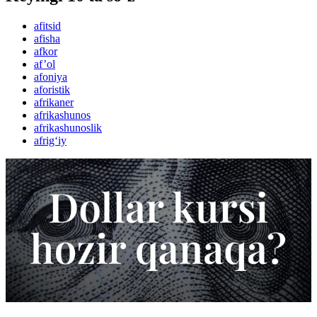
afitsid
afisha
afkor
af’ol
afoniya
aforistik
afrikaner
afrikashunos
afrikashunoslik
afrig‘iy