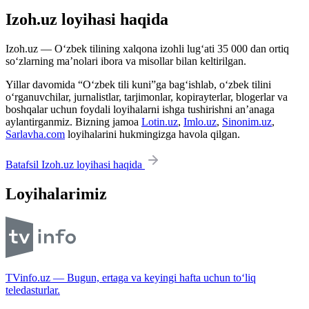
Izoh.uz loyihasi haqida
Izoh.uz — O‘zbek tilining xalqona izohli lug‘ati 35 000 dan ortiq
so‘zlarning ma’nolari ibora va misollar bilan keltirilgan.
Yillar davomida “O‘zbek tili kuni”ga bag‘ishlab, o‘zbek tilini
o‘rganuvchilar, jurnalistlar, tarjimonlar, kopirayterlar, blogerlar va
boshqalar uchun foydali loyihalarni ishga tushirishni an’anaga
aylantirganmiz. Bizning jamoa
Lotin.uz
,
Imlo.uz
,
Sinonim.uz
,
Sarlavha.com
loyihalarini hukmingizga havola qilgan.
Batafsil Izoh.uz loyihasi haqida
Loyihalarimiz
TVinfo.uz — Bugun, ertaga va keyingi hafta uchun to‘liq
teledasturlar.