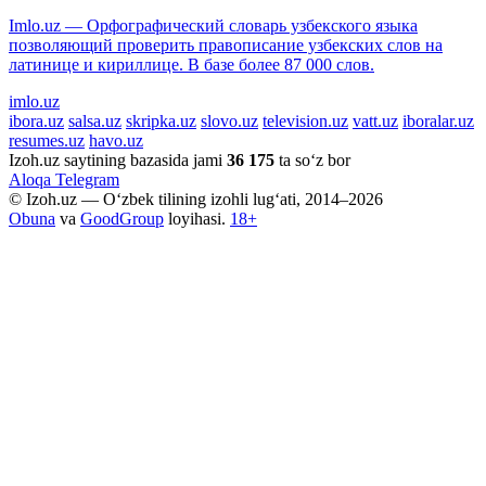
Imlo.uz — Орфографический словарь узбекского языка
позволяющий проверить правописание узбекских слов на
латинице и кириллице. В базе более 87 000 слов.
imlo.uz
ibora.uz
salsa.uz
skripka.uz
slovo.uz
television.uz
vatt.uz
iboralar.uz
resumes.uz
havo.uz
Izoh.uz saytining bazasida jami
36 175
ta so‘z bor
Aloqa
Telegram
© Izoh.uz — O‘zbek tilining izohli lug‘ati, 2014–2026
Obuna
va
GoodGroup
loyihasi.
18+