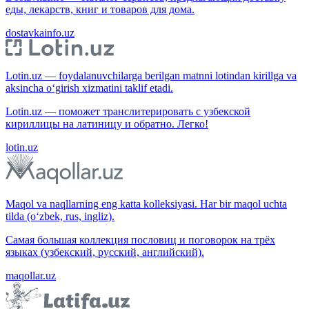
еды, лекарств, книг и товаров для дома.
dostavkainfo.uz
Lotin.uz — foydalanuvchilarga berilgan matnni lotindan kirillga va
aksincha o‘girish xizmatini taklif etadi.
Lotin.uz — поможет транслитерировать с узбекской
кириллицы на латиницу и обратно. Легко!
lotin.uz
Maqol va naqllarning eng katta kolleksiyasi. Har bir maqol uchta
tilda (o‘zbek, rus, ingliz).
Самая большая коллекция пословиц и поговорок на трёх
языках (узбекский, русский, английский).
maqollar.uz