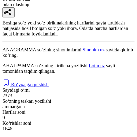
bilan ulashing
ot
Boshqa soʻz yoki soʻz birikmalarining harflarini qayta tartiblash
natijasida hosil boʻlgan soʻz yoki ibora. Odatda barcha harflardan
faqat bir marta foydalaniladi.
ANAGRAMMA
so‘zining sinonimlarini
Sinonim.uz
saytida qidirib
ko‘ring.
АНАГРАММА
so‘zining kirillcha yozilishi
Lotin.uz
sayti
tomonidan taqdim qilingan.
Ro‘yxatga qo‘shish
Saytdagi o‘rni
2373
So‘zning teskari yozilishi
ammargana
Harflar soni
9
Ko‘rishlar soni
1646