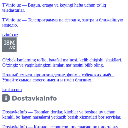
TVinfo.uz — Bugun, ertaga va keyingi hafta uchun to‘liq
teledasturlar.
TVinfo.uz — Телепрограмма на сегодня, завтра и ближайшую
неделю.
tvinfo.uz
O‘zbek Ismlarning to‘liq, batafsil ma’nosi, kelib chiqishi, shakllari.
O‘zingiz va yaqinlaringizni ismlari ma’nosini bilib oling.
Полный смысл, происхождение, формы узбекских имён.
Узнайте смысл своего имени и имён близких.
ismlar.com
DostavkaInfo — Taomlar, dorilar, kitoblar va boshqa uy uchun
kerakli bo‘lagan narsalarni yetkazib berish xizmatlari bor servislar.
DostavkaInfo — Каталог сервисов, предлагающих доставку