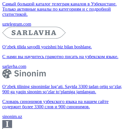
Самый большой каталог телеграм каналов в Узбекистане.
Только активные каналы по категориям и с подробной
статистикой.
uztelegram.com
O‘zbek tilida savodli yozishni biz bilan boshlang.
С нами вы научитесь грамотно писать на узбекском языке.
sarlavha.com
O‘zbek tilining sinonimlar lug‘ati. Saytda 3300 tadan ortiq so‘zlar,
900 ga yaqin sinonim so‘zlar to‘plamiga jamlangan.
Словарь синонимов узбекского языка на нашем сайте
содержит более 3300 слов и 900 синонимов.
sinonim.uz