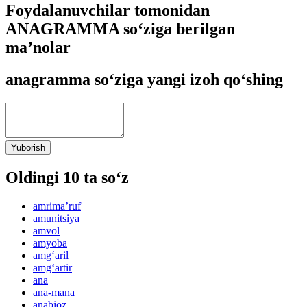
Foydalanuvchilar tomonidan
ANAGRAMMA so‘ziga berilgan
ma’nolar
anagramma so‘ziga yangi izoh qo‘shing
Yuborish
Oldingi 10 ta so‘z
amrimaʼruf
amunitsiya
amvol
amyoba
amg‘aril
amg‘artir
ana
ana-mana
anabioz