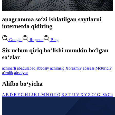
anagramma so‘zi ishlatilgan saytlarni
internetda qidiring
Google
Яндекс
Bing
Siz uchun qiziq bo‘lishi mumkin bo‘lgan
so‘zlar
achinarli
abadulabad
abbosiy
achimsiq
Xorazmiy
abssess
Moturidiy
aʼzolik
absolyut
Alifbo bo‘yicha
A
B
D
E
F
G
H
I
J
K
L
M
N
O
P
Q
R
S
T
U
V
X
Y
Z
O‘
G‘
Sh
Ch