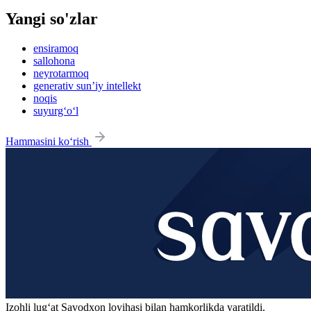
Yangi so'zlar
ensiramoq
sallohona
neyrotarmoq
generativ sun’iy intellekt
noqis
suyurg‘o‘l
Hammasini ko‘rish
Izohli lugʻat
Savodxon
loyihasi bilan hamkorlikda yaratildi.