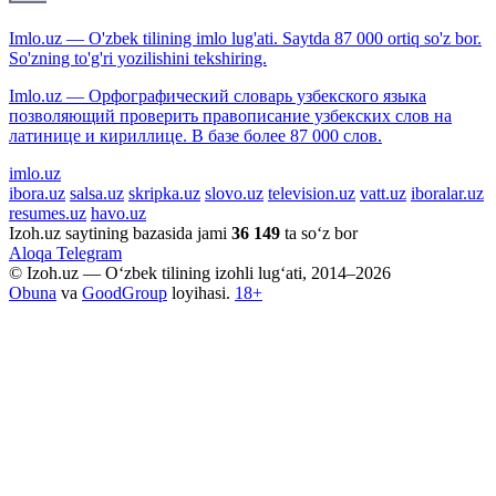
Imlo.uz — O'zbek tilining imlo lug'ati. Saytda 87 000 ortiq so'z bor.
So'zning to'g'ri yozilishini tekshiring.
Imlo.uz — Орфографический словарь узбекского языка
позволяющий проверить правописание узбекских слов на
латинице и кириллице. В базе более 87 000 слов.
imlo.uz
ibora.uz
salsa.uz
skripka.uz
slovo.uz
television.uz
vatt.uz
iboralar.uz
resumes.uz
havo.uz
Izoh.uz saytining bazasida jami
36 149
ta so‘z bor
Aloqa
Telegram
© Izoh.uz — O‘zbek tilining izohli lug‘ati, 2014–2026
Obuna
va
GoodGroup
loyihasi.
18+