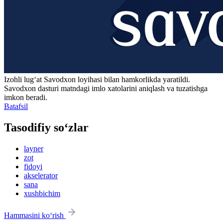
Izohli lugʻat
Savodxon
loyihasi bilan hamkorlikda yaratildi.
Savodxon dasturi matndagi imlo xatolarini aniqlash va tuzatishga
imkon beradi.
Batafsil
Tasodifiy so‘zlar
layner
zot
fidoyi
akselerator
sana
xushbichim
Hammasini ko‘rish