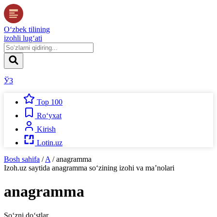
O‘zbek tilining
izohli lug‘ati
ЎЗ
Top 100
Ro‘yxat
Kirish
Lotin.uz
Bosh sahifa
/
A
/
anagramma
Izoh.uz
saytida
anagramma
so‘zining izohi va ma’nolari
anagramma
So‘zni do‘stlar