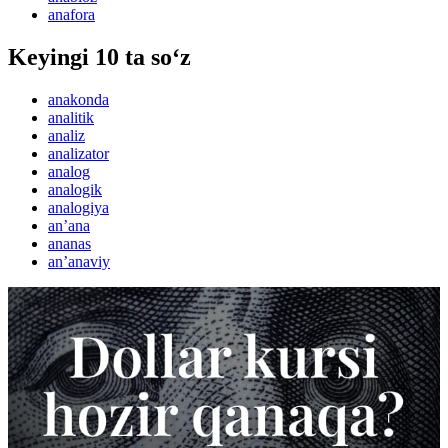
anafora
Keyingi 10 ta so‘z
anakonda
analitik
analiz
analizator
analog
analogik
analogiya
anʼana
ananas
anʼanaviy