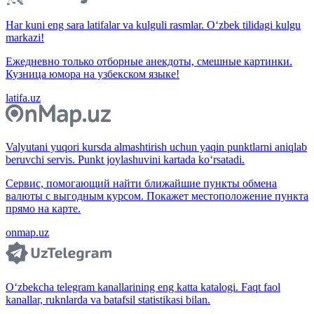
Har kuni eng sara latifalar va kulguli rasmlar. O‘zbek tilidagi kulgu
markazi!
Ежедневно только отборные анекдоты, смешные картинки.
Кузница юмора на узбекском языке!
latifa.uz
Valyutani yuqori kursda almashtirish uchun yaqin punktlarni aniqlab
beruvchi servis. Punkt joylashuvini kartada ko‘rsatadi.
Сервис, помогающий найти ближайшие пункты обмена
валюты с выгодным курсом. Покажет местоположение пункта
прямо на карте.
onmap.uz
O‘zbekcha telegram kanallarining eng katta katalogi. Faqt faol
kanallar, ruknlarda va batafsil statistikasi bilan.