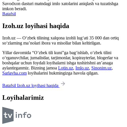
Savodxon dasturi matndagi imlo xatolarini aniqlash va tuzatishga
imkon beradi.
Batafsil
Izoh.uz loyihasi haqida
Izoh.uz — O‘zbek tilining xalqona izohli lug‘ati 35 000 dan ortiq
so‘zlarning ma’nolari ibora va misollar bilan keltirilgan.
Yillar davomida “O‘zbek tili kuni”ga bag‘ishlab, o‘zbek tilini
o‘rganuvchilar, jurnalistlar, tarjimonlar, kopirayterlar, blogerlar va
boshqalar uchun foydali loyihalarni ishga tushirishni an’anaga
aylantirganmiz. Bizning jamoa
Lotin.uz
,
Imlo.uz
,
Sinonim.uz
,
Sarlavha.com
loyihalarini hukmingizga havola qilgan.
Batafsil Izoh.uz loyihasi haqida
Loyihalarimiz