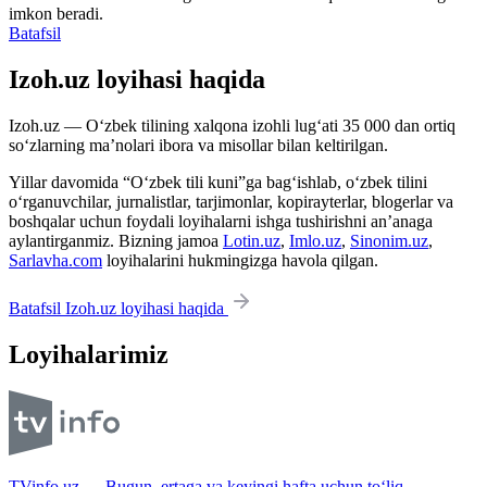
imkon beradi.
Batafsil
Izoh.uz loyihasi haqida
Izoh.uz — O‘zbek tilining xalqona izohli lug‘ati 35 000 dan ortiq
so‘zlarning ma’nolari ibora va misollar bilan keltirilgan.
Yillar davomida “O‘zbek tili kuni”ga bag‘ishlab, o‘zbek tilini
o‘rganuvchilar, jurnalistlar, tarjimonlar, kopirayterlar, blogerlar va
boshqalar uchun foydali loyihalarni ishga tushirishni an’anaga
aylantirganmiz. Bizning jamoa
Lotin.uz
,
Imlo.uz
,
Sinonim.uz
,
Sarlavha.com
loyihalarini hukmingizga havola qilgan.
Batafsil Izoh.uz loyihasi haqida
Loyihalarimiz
TVinfo.uz — Bugun, ertaga va keyingi hafta uchun to‘liq