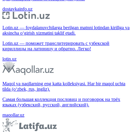
dostavkainfo.uz
Lotin.uz — foydalanuvchilarga berilgan matnni lotindan kirillga va
aksincha o‘girish xizmatini taklif etadi.
Lotin.uz — поможет транслитерировать с узбекской
кириллицы на латиницу и обратно. Легко!
lotin.uz
Maqol va naqllarning eng katta kolleksiyasi. Har bir maqol uchta
tilda (o‘zbek, rus, ingliz).
Самая большая коллекция пословиц и поговорок на трёх
языках (узбекский, русский, английский).
maqollar.uz