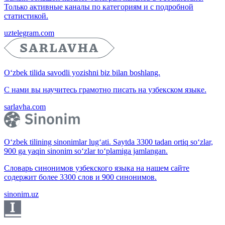
Только активные каналы по категориям и с подробной
статистикой.
uztelegram.com
O‘zbek tilida savodli yozishni biz bilan boshlang.
С нами вы научитесь грамотно писать на узбекском языке.
sarlavha.com
O‘zbek tilining sinonimlar lug‘ati. Saytda 3300 tadan ortiq so‘zlar,
900 ga yaqin sinonim so‘zlar to‘plamiga jamlangan.
Словарь синонимов узбекского языка на нашем сайте
содержит более 3300 слов и 900 синонимов.
sinonim.uz