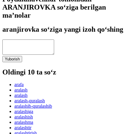
ARANJIROVKA so‘ziga berilgan
ma’nolar
aranjirovka so‘ziga yangi izoh qo‘shing
Yuborish
Oldingi 10 ta so‘z
arafa
aralash
aralash
aralash-quralash
aralashib-quralashib
aralashiga
aralashish
aralashma
aralashtir
aralashtirish