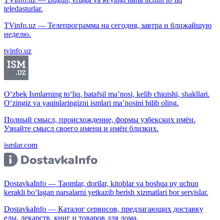
teledasturlar.
TVinfo.uz — Телепрограмма на сегодня, завтра и ближайшую
неделю.
tvinfo.uz
O‘zbek Ismlarning to‘liq, batafsil ma’nosi, kelib chiqishi, shakllari.
O‘zingiz va yaqinlaringizni ismlari ma’nosini bilib oling.
Полный смысл, происхождение, формы узбекских имён.
Узнайте смысл своего имени и имён близких.
ismlar.com
DostavkaInfo — Taomlar, dorilar, kitoblar va boshqa uy uchun
kerakli bo‘lagan narsalarni yetkazib berish xizmatlari bor servislar.
DostavkaInfo — Каталог сервисов, предлагающих доставку
еды, лекарств, книг и товаров для дома.