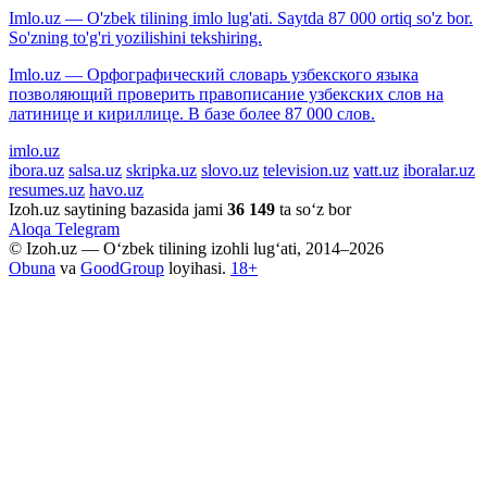
Imlo.uz — O'zbek tilining imlo lug'ati. Saytda 87 000 ortiq so'z bor.
So'zning to'g'ri yozilishini tekshiring.
Imlo.uz — Орфографический словарь узбекского языка
позволяющий проверить правописание узбекских слов на
латинице и кириллице. В базе более 87 000 слов.
imlo.uz
ibora.uz
salsa.uz
skripka.uz
slovo.uz
television.uz
vatt.uz
iboralar.uz
resumes.uz
havo.uz
Izoh.uz saytining bazasida jami
36 149
ta so‘z bor
Aloqa
Telegram
© Izoh.uz — O‘zbek tilining izohli lug‘ati, 2014–2026
Obuna
va
GoodGroup
loyihasi.
18+