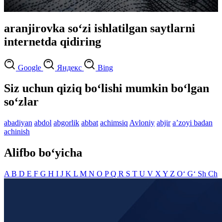
aranjirovka so‘zi ishlatilgan saytlarni
internetda qidiring
Google
Яндекс
Bing
Siz uchun qiziq bo‘lishi mumkin bo‘lgan
so‘zlar
abadiyan
abdol
abgorlik
abbat
achimsiq
Avloniy
abjir
aʼzoyi badan
achinish
Alifbo bo‘yicha
A
B
D
E
F
G
H
I
J
K
L
M
N
O
P
Q
R
S
T
U
V
X
Y
Z
O‘
G‘
Sh
Ch