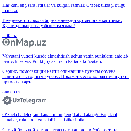
Har kuni eng sara latifalar va kulguli rasmlar. O‘zbek tilidagi kulgu
markazi!
Ежедневно только отборные анекдоты, смешные картинки.
Кузница юмора на узбекском языке!
latifa.uz
Valyutani yuqori kursda almashtirish uchun yaqin punktlarni aniqlab
beruvchi servis. Punkt joylashuvini kartada ko‘rsatadi.
Сервис, помогающий найти ближайшие пункты обмена
валюты с выгодным курсом. Покажет местоположение пункта
прямо на карте.
onmap.uz
O‘zbekcha telegram kanallarining eng katta katalogi. Faqt faol
kanallar, ruknlarda va batafsil statistikasi bilan.
Самый большой каталог телеграм каналов в Узбекистане.