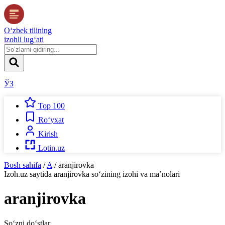
O‘zbek tilining
izohli lug‘ati
ЎЗ
Top 100
Ro‘yxat
Kirish
Lotin.uz
Bosh sahifa
/
A
/
aranjirovka
Izoh.uz
saytida
aranjirovka
so‘zining izohi va ma’nolari
aranjirovka
So‘zni do‘stlar