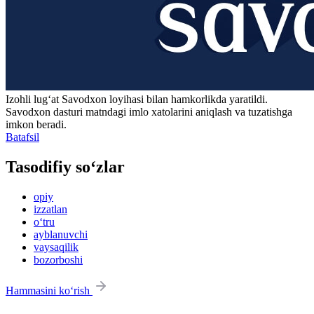
Izohli lugʻat
Savodxon
loyihasi bilan hamkorlikda yaratildi.
Savodxon dasturi matndagi imlo xatolarini aniqlash va tuzatishga
imkon beradi.
Batafsil
Tasodifiy so‘zlar
opiy
izzatlan
o‘tru
ayblanuvchi
vaysaqilik
bozorboshi
Hammasini ko‘rish