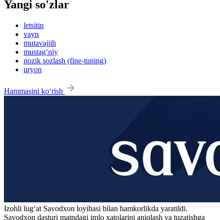
Yangi so'zlar
letsitin
vayn
mutavajjih
mustag‘niy
nozik sozlash (fine-tuning)
uryon
Hammasini ko‘rish
Izohli lugʻat
Savodxon
loyihasi bilan hamkorlikda yaratildi.
Savodxon dasturi matndagi imlo xatolarini aniqlash va tuzatishga