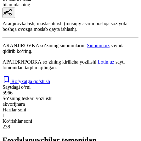
bilan ulashing
ot
Aranjirovkalash, moslashtirish (musiqiy asarni boshqa soz yoki
boshqa ovozga moslab qayta ishlash).
ARANJIROVKA
so‘zining sinonimlarini
Sinonim.uz
saytida
qidirib ko‘ring.
АРАНЖИРОВКА
so‘zining kirillcha yozilishi
Lotin.uz
sayti
tomonidan taqdim qilingan.
Ro‘yxatga qo‘shish
Saytdagi o‘rni
5966
So‘zning teskari yozilishi
akvorijnara
Harflar soni
11
Ko‘rishlar soni
238
Foydalanuvchilar tomonidan