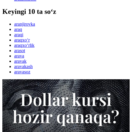
Keyingi 10 ta so‘z
aranjirovka
araq
araqi
araqxo‘r
araqxo‘rlik
arasot
arava
aravak
aravakash
aravasoz