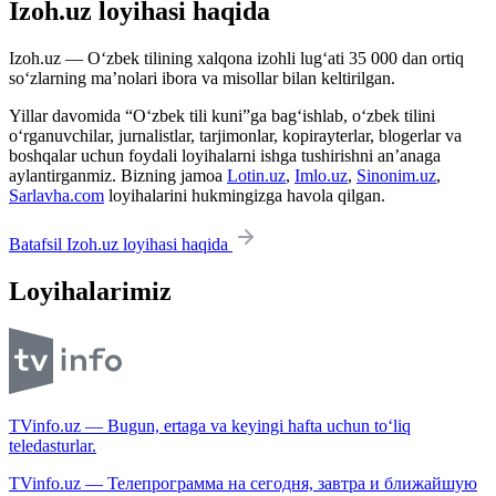
Izoh.uz loyihasi haqida
Izoh.uz — O‘zbek tilining xalqona izohli lug‘ati 35 000 dan ortiq
so‘zlarning ma’nolari ibora va misollar bilan keltirilgan.
Yillar davomida “O‘zbek tili kuni”ga bag‘ishlab, o‘zbek tilini
o‘rganuvchilar, jurnalistlar, tarjimonlar, kopirayterlar, blogerlar va
boshqalar uchun foydali loyihalarni ishga tushirishni an’anaga
aylantirganmiz. Bizning jamoa
Lotin.uz
,
Imlo.uz
,
Sinonim.uz
,
Sarlavha.com
loyihalarini hukmingizga havola qilgan.
Batafsil Izoh.uz loyihasi haqida
Loyihalarimiz
TVinfo.uz — Bugun, ertaga va keyingi hafta uchun to‘liq
teledasturlar.
TVinfo.uz — Телепрограмма на сегодня, завтра и ближайшую