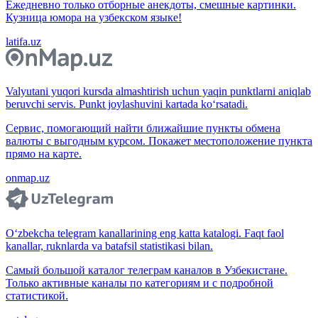
Ежедневно только отборные анекдоты, смешные картинки.
Кузница юмора на узбекском языке!
latifa.uz
Valyutani yuqori kursda almashtirish uchun yaqin punktlarni aniqlab
beruvchi servis. Punkt joylashuvini kartada ko‘rsatadi.
Сервис, помогающий найти ближайшие пункты обмена
валюты с выгодным курсом. Покажет местоположение пункта
прямо на карте.
onmap.uz
O‘zbekcha telegram kanallarining eng katta katalogi. Faqt faol
kanallar, ruknlarda va batafsil statistikasi bilan.
Самый большой каталог телеграм каналов в Узбекистане.
Только активные каналы по категориям и с подробной
статистикой.