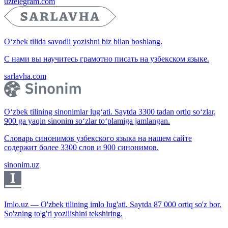
uztelegram.com
O‘zbek tilida savodli yozishni biz bilan boshlang.
С нами вы научитесь грамотно писать на узбекском языке.
sarlavha.com
O‘zbek tilining sinonimlar lug‘ati. Saytda 3300 tadan ortiq so‘zlar,
900 ga yaqin sinonim so‘zlar to‘plamiga jamlangan.
Словарь синонимов узбекского языка на нашем сайте
содержит более 3300 слов и 900 синонимов.
sinonim.uz
Imlo.uz — O'zbek tilining imlo lug'ati. Saytda 87 000 ortiq so'z bor.
So'zning to'g'ri yozilishini tekshiring.