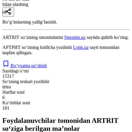
bilan ulashing
ot
Boʻgʻimlarning yalligʻlanishi.
ARTRIT
so‘zining sinonimlarini
Sinonim.uz
saytida qidirib ko‘ring.
АРТРИТ
so‘zining kirillcha yozilishi
Lotin.uz
sayti tomonidan
taqdim qilingan.
Ro‘yxatga qo‘shish
Saytdagi o‘rni
15317
So‘zning teskari yozilishi
tirtra
Harflar soni
6
Ko‘rishlar soni
181
Foydalanuvchilar tomonidan ARTRIT
so‘ziga berilgan ma’nolar