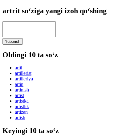
artrit so‘ziga yangi izoh qo‘shing
Yuborish
Oldingi 10 ta so‘z
artil
artillerist
artilleriya
artin
artinish
artist
artistka
artistlik
artizan
artish
Keyingi 10 ta so‘z