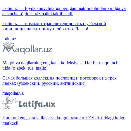
Lotin.uz — foydalanuvchilarga berilgan matnni lotindan kirillga va
aksincha o‘girish xizmatini taklif etadi.
Lotin.uz — поможет транслитерировать с узбекской
кириллицы на латиницу и обратно. Легко!
lotin.uz
Maqol va naqllarning eng katta kolleksiyasi. Har bir maqol uchta
tilda (o‘zbek, rus, ingliz).
Самая большая коллекция пословиц и поговорок на трёх
языках (узбекский, русский, английский).
maqollar.uz
Har kuni eng sara latifalar va kulguli rasmlar. O‘zbek tilidagi kulgu
markazi!