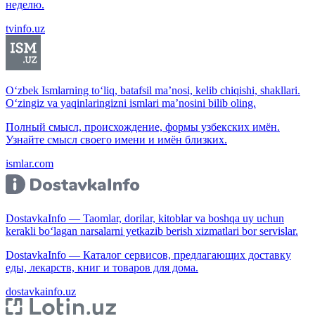
неделю.
tvinfo.uz
O‘zbek Ismlarning to‘liq, batafsil ma’nosi, kelib chiqishi, shakllari.
O‘zingiz va yaqinlaringizni ismlari ma’nosini bilib oling.
Полный смысл, происхождение, формы узбекских имён.
Узнайте смысл своего имени и имён близких.
ismlar.com
DostavkaInfo — Taomlar, dorilar, kitoblar va boshqa uy uchun
kerakli bo‘lagan narsalarni yetkazib berish xizmatlari bor servislar.
DostavkaInfo — Каталог сервисов, предлагающих доставку
еды, лекарств, книг и товаров для дома.
dostavkainfo.uz