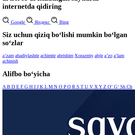
internetda qidiring
Google
Яндекс
Bing
Siz uchun qiziq bo‘lishi mumkin bo‘lgan
so‘zlar
aʼzam
abadiylashtir
achimtir
abrishim
Xorazmiy
abjir
aʼzo
aʼlam
achinish
Alifbo bo‘yicha
A
B
D
E
F
G
H
I
J
K
L
M
N
O
P
Q
R
S
T
U
V
X
Y
Z
O‘
G‘
Sh
Ch