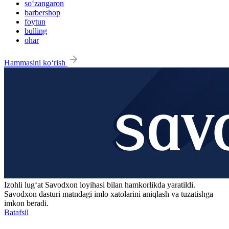
so‘zangaron
barbershop
foytun
bulling
ohar
Hammasini ko‘rish
Izohli lugʻat
Savodxon
loyihasi bilan hamkorlikda yaratildi.
Savodxon dasturi matndagi imlo xatolarini aniqlash va tuzatishga
imkon beradi.
Batafsil