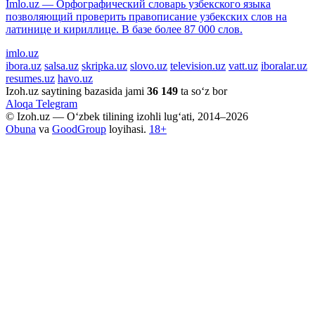
Imlo.uz — Орфографический словарь узбекского языка
позволяющий проверить правописание узбекских слов на
латинице и кириллице. В базе более 87 000 слов.
imlo.uz
ibora.uz
salsa.uz
skripka.uz
slovo.uz
television.uz
vatt.uz
iboralar.uz
resumes.uz
havo.uz
Izoh.uz saytining bazasida jami
36 149
ta so‘z bor
Aloqa
Telegram
© Izoh.uz — O‘zbek tilining izohli lug‘ati, 2014–2026
Obuna
va
GoodGroup
loyihasi.
18+