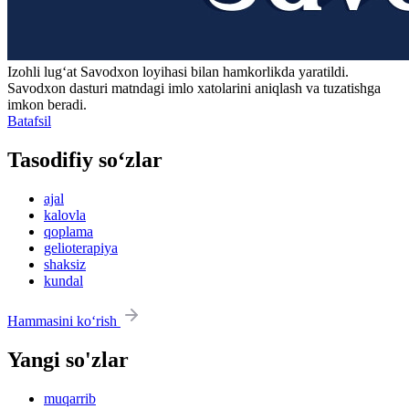
Izohli lugʻat
Savodxon
loyihasi bilan hamkorlikda yaratildi.
Savodxon dasturi matndagi imlo xatolarini aniqlash va tuzatishga
imkon beradi.
Batafsil
Tasodifiy so‘zlar
ajal
kalovla
qoplama
gelioterapiya
shaksiz
kundal
Hammasini ko‘rish
Yangi so'zlar
muqarrib