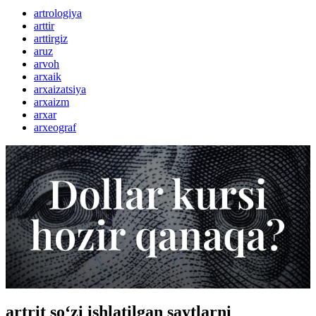
artrologiya
arttir
arttirgiz
aruz
arvoh
arxaik
arxaizatsiya
arxaizm
arxar
arxeograf
artrit so‘zi ishlatilgan saytlarni