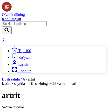
O‘zbek tilining
izohli lug‘ati
ЎЗ
Top 100
Ro‘yxat
Kirish
Lotin.uz
Bosh sahifa
/
A
/
artrit
Izoh.uz
saytida
artrit
so‘zining izohi va ma’nolari
artrit
So‘zni do‘stlar