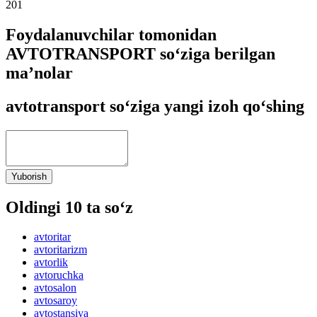
201
Foydalanuvchilar tomonidan
AVTOTRANSPORT so‘ziga berilgan
ma’nolar
avtotransport so‘ziga yangi izoh qo‘shing
Yuborish
Oldingi 10 ta so‘z
avtoritar
avtoritarizm
avtorlik
avtoruchka
avtosalon
avtosaroy
avtostansiya