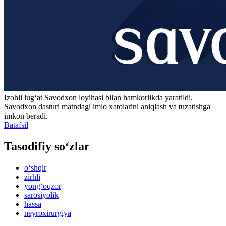
Izohli lugʻat
Savodxon
loyihasi bilan hamkorlikda yaratildi.
Savodxon dasturi matndagi imlo xatolarini aniqlash va tuzatishga
imkon beradi.
Batafsil
Tasodifiy so‘zlar
o‘shqir
zirhli
yong‘oqzor
sarosiyolik
hassa
neyroxirurgiya