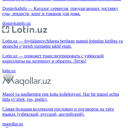
DostavkaInfo — Каталог сервисов, предлагающих доставку
еды, лекарств, книг и товаров для дома.
dostavkainfo.uz
Lotin.uz — foydalanuvchilarga berilgan matnni lotindan kirillga va
aksincha o‘girish xizmatini taklif etadi.
Lotin.uz — поможет транслитерировать с узбекской
кириллицы на латиницу и обратно. Легко!
lotin.uz
Maqol va naqllarning eng katta kolleksiyasi. Har bir maqol uchta
tilda (o‘zbek, rus, ingliz).
Самая большая коллекция пословиц и поговорок на трёх
языках (узбекский, русский, английский).
maqollar.uz