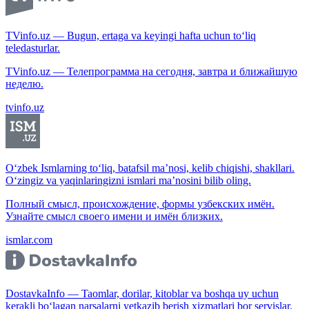
TVinfo.uz — Bugun, ertaga va keyingi hafta uchun to‘liq
teledasturlar.
TVinfo.uz — Телепрограмма на сегодня, завтра и ближайшую
неделю.
tvinfo.uz
O‘zbek Ismlarning to‘liq, batafsil ma’nosi, kelib chiqishi, shakllari.
O‘zingiz va yaqinlaringizni ismlari ma’nosini bilib oling.
Полный смысл, происхождение, формы узбекских имён.
Узнайте смысл своего имени и имён близких.
ismlar.com
DostavkaInfo — Taomlar, dorilar, kitoblar va boshqa uy uchun
kerakli bo‘lagan narsalarni yetkazib berish xizmatlari bor servislar.