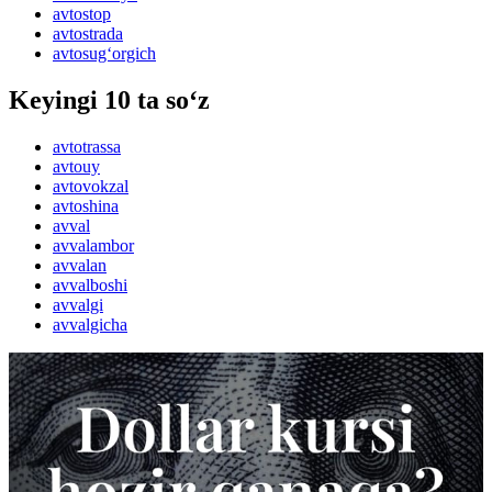
avtostop
avtostrada
avtosug‘orgich
Keyingi 10 ta so‘z
avtotrassa
avtouy
avtovokzal
avtoshina
avval
avvalambor
avvalan
avvalboshi
avvalgi
avvalgicha