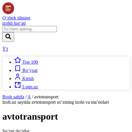
O‘zbek tilining
izohli lug‘ati
ЎЗ
Top 100
Ro‘yxat
Kirish
Lotin.uz
Bosh sahifa
/
A
/
avtotransport
Izoh.uz
saytida
avtotransport
so‘zining izohi va ma’nolari
avtotransport
So‘zni do‘stlar