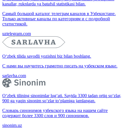
kanallar, ruknlarda va batafsil statistikasi bilan.
Самый большой каталог телеграм каналов в Узбекистане.
Только активные каналы по категориям и с подробной
статистикой.
uztelegram.com
O‘zbek tilida savodli yozishni biz bilan boshlang.
С нами вы научитесь грамотно писать на узбекском языке.
sarlavha.com
O‘zbek tilining sinonimlar lug‘ati. Saytda 3300 tadan ortiq so‘zlar,
900 ga yaqin sinonim so‘zlar to‘plamiga jamlangan.
Словарь синонимов узбекского языка на нашем сайте
содержит более 3300 слов и 900 синонимов.
sinonim.uz