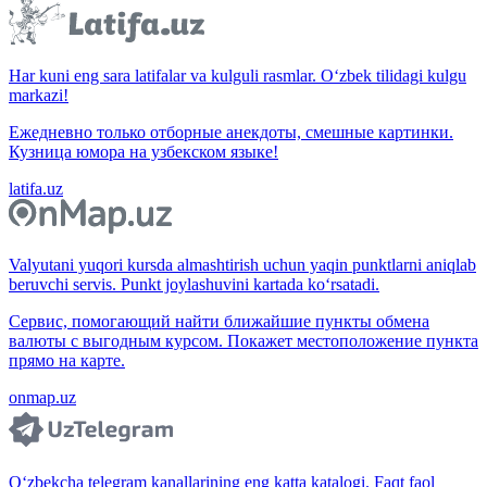
Har kuni eng sara latifalar va kulguli rasmlar. O‘zbek tilidagi kulgu
markazi!
Ежедневно только отборные анекдоты, смешные картинки.
Кузница юмора на узбекском языке!
latifa.uz
Valyutani yuqori kursda almashtirish uchun yaqin punktlarni aniqlab
beruvchi servis. Punkt joylashuvini kartada ko‘rsatadi.
Сервис, помогающий найти ближайшие пункты обмена
валюты с выгодным курсом. Покажет местоположение пункта
прямо на карте.
onmap.uz
O‘zbekcha telegram kanallarining eng katta katalogi. Faqt faol