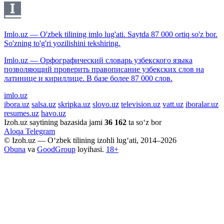
Imlo.uz — O'zbek tilining imlo lug'ati. Saytda 87 000 ortiq so'z bor.
So'zning to'g'ri yozilishini tekshiring.
Imlo.uz — Орфографический словарь узбекского языка
позволяющий проверить правописание узбекских слов на
латинице и кириллице. В базе более 87 000 слов.
imlo.uz
ibora.uz
salsa.uz
skripka.uz
slovo.uz
television.uz
vatt.uz
iboralar.uz
resumes.uz
havo.uz
Izoh.uz saytining bazasida jami
36 162
ta so‘z bor
Aloqa
Telegram
© Izoh.uz — O‘zbek tilining izohli lug‘ati, 2014–2026
Obuna
va
GoodGroup
loyihasi.
18+