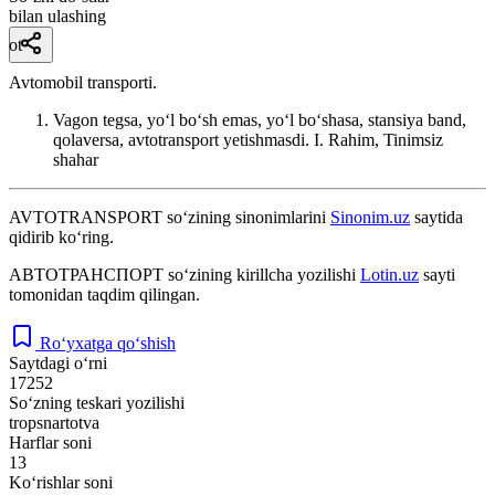
bilan ulashing
ot
Avtomobil transporti.
Vagon tegsa, yoʻl boʻsh emas, yoʻl boʻshasa, stansiya band,
qolaversa, avtotransport yetishmasdi.
I. Rahim, Tinimsiz
shahar
AVTOTRANSPORT
so‘zining sinonimlarini
Sinonim.uz
saytida
qidirib ko‘ring.
АВТОТРАНСПОРТ
so‘zining kirillcha yozilishi
Lotin.uz
sayti
tomonidan taqdim qilingan.
Ro‘yxatga qo‘shish
Saytdagi o‘rni
17252
So‘zning teskari yozilishi
tropsnartotva
Harflar soni
13
Ko‘rishlar soni