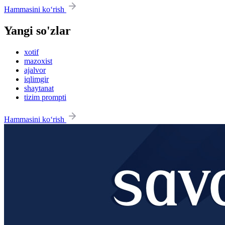
Hammasini ko‘rish
Yangi so'zlar
xotif
mazoxist
ajalvor
iqlimgir
shaytanat
tizim prompti
Hammasini ko‘rish