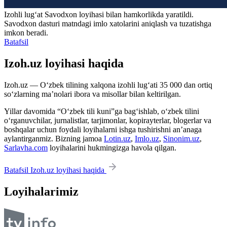
Izohli lugʻat
Savodxon
loyihasi bilan hamkorlikda yaratildi.
Savodxon dasturi matndagi imlo xatolarini aniqlash va tuzatishga
imkon beradi.
Batafsil
Izoh.uz loyihasi haqida
Izoh.uz — O‘zbek tilining xalqona izohli lug‘ati 35 000 dan ortiq
so‘zlarning ma’nolari ibora va misollar bilan keltirilgan.
Yillar davomida “O‘zbek tili kuni”ga bag‘ishlab, o‘zbek tilini
o‘rganuvchilar, jurnalistlar, tarjimonlar, kopirayterlar, blogerlar va
boshqalar uchun foydali loyihalarni ishga tushirishni an’anaga
aylantirganmiz. Bizning jamoa
Lotin.uz
,
Imlo.uz
,
Sinonim.uz
,
Sarlavha.com
loyihalarini hukmingizga havola qilgan.
Batafsil Izoh.uz loyihasi haqida
Loyihalarimiz