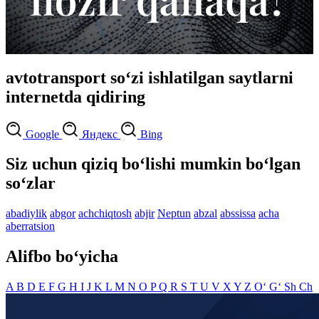
avtotransport so‘zi ishlatilgan saytlarni
internetda qidiring
Google
Яндекс
Bing
Siz uchun qiziq bo‘lishi mumkin bo‘lgan
so‘zlar
abadiylik
abgor
achchiqtosh
abjir
Neptun
abzal
abssissa
acha
aberratsion
Alifbo bo‘yicha
A
B
D
E
F
G
H
I
J
K
L
M
N
O
P
Q
R
S
T
U
V
X
Y
Z
O‘
G‘
Sh
Ch