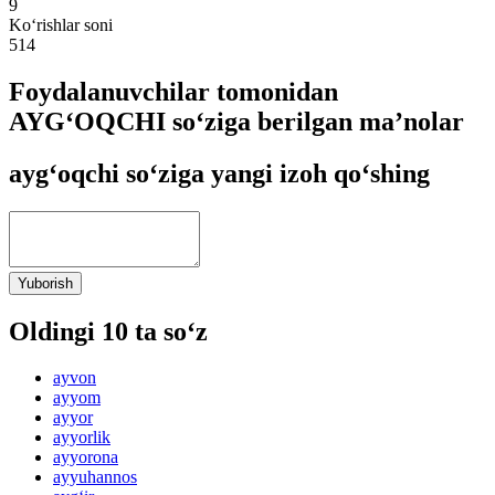
9
Ko‘rishlar soni
514
Foydalanuvchilar tomonidan
AYG‘OQCHI so‘ziga berilgan ma’nolar
ayg‘oqchi so‘ziga yangi izoh qo‘shing
Yuborish
Oldingi 10 ta so‘z
ayvon
ayyom
ayyor
ayyorlik
ayyorona
ayyuhannos