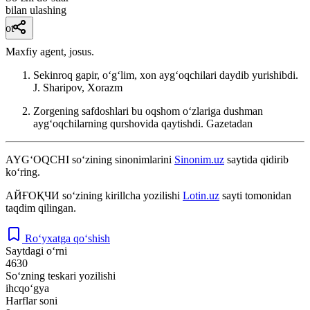
bilan ulashing
ot
Maxfiy agent, josus.
Sekinroq gapir, oʻgʻlim, xon aygʻoqchilari daydib yurishibdi.
J. Sharipov, Xorazm
Zorgening safdoshlari bu oqshom oʻzlariga dushman
aygʻoqchilarning qurshovida qaytishdi.
Gazetadan
AYG‘OQCHI
so‘zining sinonimlarini
Sinonim.uz
saytida qidirib
ko‘ring.
АЙҒОҚЧИ
so‘zining kirillcha yozilishi
Lotin.uz
sayti tomonidan
taqdim qilingan.
Ro‘yxatga qo‘shish
Saytdagi o‘rni
4630
So‘zning teskari yozilishi
ihcqo‘gya
Harflar soni