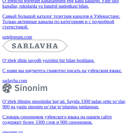
O‘zbekcha telegram kanallarining eng katta katalogi. Faqt faol
kanallar, ruknlarda va batafsil statistikasi bilan.
Самый большой каталог телеграм каналов в Узбекистане.
Только активные каналы по категориям и с подробной
статистикой.
uztelegram.com
O‘zbek tilida savodli yozishni biz bilan boshlang.
С нами вы научитесь грамотно писать на узбекском языке.
sarlavha.com
O‘zbek tilining sinonimlar lug‘ati. Saytda 3300 tadan ortiq so‘zlar,
900 ga yaqin sinonim so‘zlar to‘plamiga jamlangan.
Словарь синонимов узбекского языка на нашем сайте
содержит более 3300 слов и 900 синонимов.
sinonim.uz