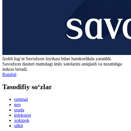
Izohli lugʻat
Savodxon
loyihasi bilan hamkorlikda yaratildi.
Savodxon dasturi matndagi imlo xatolarini aniqlash va tuzatishga
imkon beradi.
Batafsil
Tasodifiy so‘zlar
optimal
gen
ssuda
infeksion
xokipok
silkit