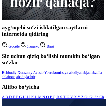
ayg‘oqchi so‘zi ishlatilgan saytlarni
internetda qidiring
Google
Яндекс
Bing
Siz uchun qiziq bo‘lishi mumkin bo‘lgan
so‘zlar
Behbudiy
Xorazmiy
Avesto
Yevrokomissiya
abadiyat
abjad
abzalla
ablahona
abadiylashtir
Alifbo bo‘yicha
A
B
D
E
F
G
H
I
J
K
L
M
N
O
P
Q
R
S
T
U
V
X
Y
Z
O‘
G‘
Sh
Ch