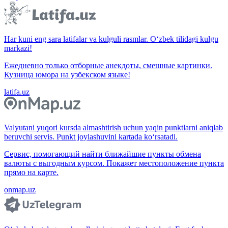
Har kuni eng sara latifalar va kulguli rasmlar. O‘zbek tilidagi kulgu
markazi!
Ежедневно только отборные анекдоты, смешные картинки.
Кузница юмора на узбекском языке!
latifa.uz
Valyutani yuqori kursda almashtirish uchun yaqin punktlarni aniqlab
beruvchi servis. Punkt joylashuvini kartada ko‘rsatadi.
Сервис, помогающий найти ближайшие пункты обмена
валюты с выгодным курсом. Покажет местоположение пункта
прямо на карте.
onmap.uz