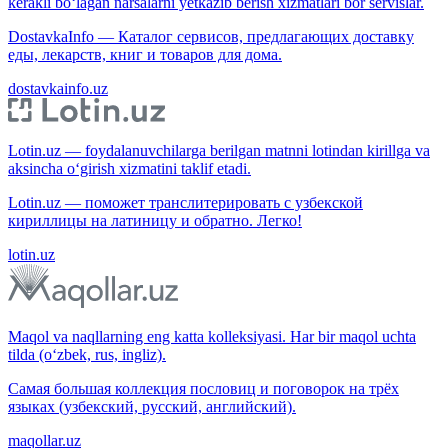
kerakli bo‘lagan narsalarni yetkazib berish xizmatlari bor servislar.
DostavkaInfo — Каталог сервисов, предлагающих доставку
еды, лекарств, книг и товаров для дома.
dostavkainfo.uz
Lotin.uz — foydalanuvchilarga berilgan matnni lotindan kirillga va
aksincha o‘girish xizmatini taklif etadi.
Lotin.uz — поможет транслитерировать с узбекской
кириллицы на латиницу и обратно. Легко!
lotin.uz
Maqol va naqllarning eng katta kolleksiyasi. Har bir maqol uchta
tilda (o‘zbek, rus, ingliz).
Самая большая коллекция пословиц и поговорок на трёх
языках (узбекский, русский, английский).
maqollar.uz