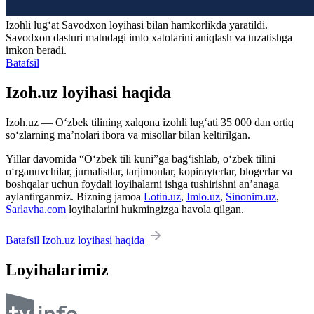
Izohli lugʻat
Savodxon
loyihasi bilan hamkorlikda yaratildi.
Savodxon dasturi matndagi imlo xatolarini aniqlash va tuzatishga
imkon beradi.
Batafsil
Izoh.uz loyihasi haqida
Izoh.uz — O‘zbek tilining xalqona izohli lug‘ati 35 000 dan ortiq
so‘zlarning ma’nolari ibora va misollar bilan keltirilgan.
Yillar davomida “O‘zbek tili kuni”ga bag‘ishlab, o‘zbek tilini
o‘rganuvchilar, jurnalistlar, tarjimonlar, kopirayterlar, blogerlar va
boshqalar uchun foydali loyihalarni ishga tushirishni an’anaga
aylantirganmiz. Bizning jamoa
Lotin.uz
,
Imlo.uz
,
Sinonim.uz
,
Sarlavha.com
loyihalarini hukmingizga havola qilgan.
Batafsil Izoh.uz loyihasi haqida
Loyihalarimiz