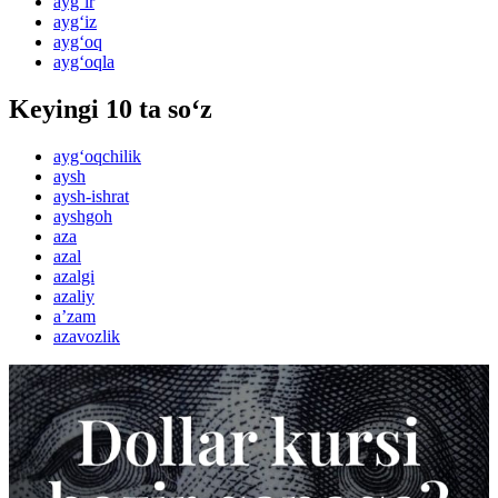
ayg‘ir
ayg‘iz
ayg‘oq
ayg‘oqla
Keyingi 10 ta so‘z
ayg‘oqchilik
aysh
aysh-ishrat
ayshgoh
aza
azal
azalgi
azaliy
aʼzam
azavozlik