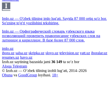
Imlo.uz — O'zbek tilining imlo lug'ati. Saytda 87 000 ortiq so'z bor.
So'zning to'g'ri yozilishini tekshiring.
Imlo.uz — Орфографический словарь узбекского языка
позволяющий проверить правописание узбекских слов на
латинице и кириллице. В базе более 87 000 слов.
imlo.uz
ibora.uz
salsa.uz
skripka.uz
slovo.uz
television.uz
vatt.uz
iboralar.uz
resumes.uz
havo.uz
Izoh.uz saytining bazasida jami
36 149
ta so‘z bor
Aloqa
Telegram
© Izoh.uz — O‘zbek tilining izohli lug‘ati, 2014–2026
Obuna
va
GoodGroup
loyihasi.
18+