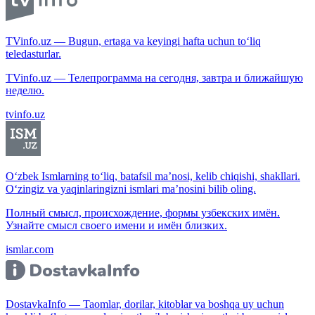
TVinfo.uz — Bugun, ertaga va keyingi hafta uchun to‘liq
teledasturlar.
TVinfo.uz — Телепрограмма на сегодня, завтра и ближайшую
неделю.
tvinfo.uz
O‘zbek Ismlarning to‘liq, batafsil ma’nosi, kelib chiqishi, shakllari.
O‘zingiz va yaqinlaringizni ismlari ma’nosini bilib oling.
Полный смысл, происхождение, формы узбекских имён.
Узнайте смысл своего имени и имён близких.
ismlar.com
DostavkaInfo — Taomlar, dorilar, kitoblar va boshqa uy uchun