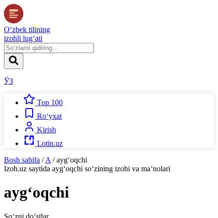
O‘zbek tilining
izohli lug‘ati
ЎЗ
Top 100
Ro‘yxat
Kirish
Lotin.uz
Bosh sahifa
/
A
/
ayg‘oqchi
Izoh.uz
saytida
ayg‘oqchi
so‘zining izohi va ma’nolari
ayg‘oqchi
So‘zni do‘stlar