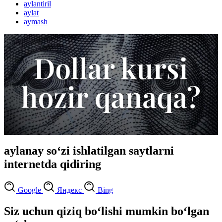
aylantiril
aylat
aymash
aylanay so‘zi ishlatilgan saytlarni
internetda qidiring
Google
Яндекс
Bing
Siz uchun qiziq bo‘lishi mumkin bo‘lgan