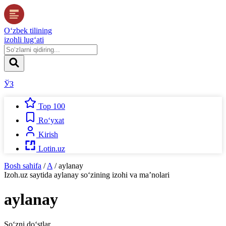
O‘zbek tilining
izohli lug‘ati
ЎЗ
Top 100
Ro‘yxat
Kirish
Lotin.uz
Bosh sahifa
/
A
/
aylanay
Izoh.uz
saytida
aylanay
so‘zining izohi va ma’nolari
aylanay
So‘zni do‘stlar