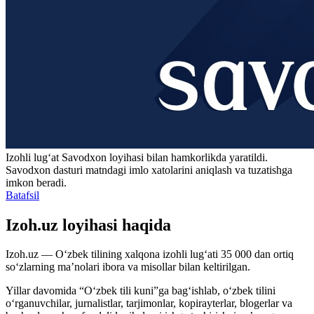
Izohli lugʻat
Savodxon
loyihasi bilan hamkorlikda yaratildi.
Savodxon dasturi matndagi imlo xatolarini aniqlash va tuzatishga
imkon beradi.
Batafsil
Izoh.uz loyihasi haqida
Izoh.uz — O‘zbek tilining xalqona izohli lug‘ati 35 000 dan ortiq
so‘zlarning ma’nolari ibora va misollar bilan keltirilgan.
Yillar davomida “O‘zbek tili kuni”ga bag‘ishlab, o‘zbek tilini
o‘rganuvchilar, jurnalistlar, tarjimonlar, kopirayterlar, blogerlar va