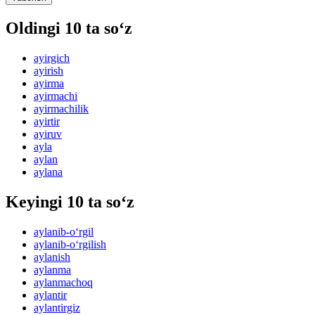
Oldingi 10 ta so‘z
ayirgich
ayirish
ayirma
ayirmachi
ayirmachilik
ayirtir
ayiruv
ayla
aylan
aylana
Keyingi 10 ta so‘z
aylanib-o‘rgil
aylanib-o‘rgilish
aylanish
aylanma
aylanmachoq
aylantir
aylantirgiz