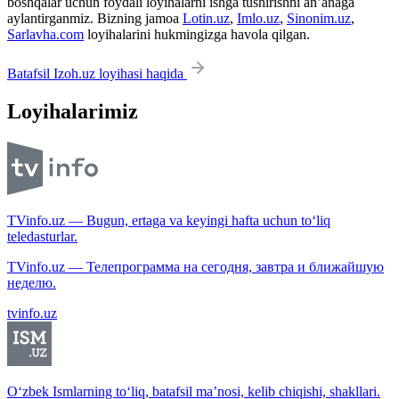
boshqalar uchun foydali loyihalarni ishga tushirishni an’anaga
aylantirganmiz. Bizning jamoa
Lotin.uz
,
Imlo.uz
,
Sinonim.uz
,
Sarlavha.com
loyihalarini hukmingizga havola qilgan.
Batafsil Izoh.uz loyihasi haqida
Loyihalarimiz
TVinfo.uz — Bugun, ertaga va keyingi hafta uchun to‘liq
teledasturlar.
TVinfo.uz — Телепрограмма на сегодня, завтра и ближайшую
неделю.
tvinfo.uz
O‘zbek Ismlarning to‘liq, batafsil ma’nosi, kelib chiqishi, shakllari.