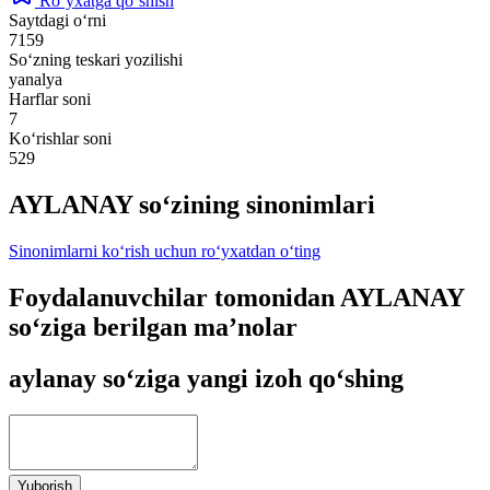
Ro‘yxatga qo‘shish
Saytdagi o‘rni
7159
So‘zning teskari yozilishi
yanalya
Harflar soni
7
Ko‘rishlar soni
529
AYLANAY so‘zining sinonimlari
Sinonimlarni ko‘rish uchun ro‘yxatdan o‘ting
Foydalanuvchilar tomonidan AYLANAY
so‘ziga berilgan ma’nolar
aylanay so‘ziga yangi izoh qo‘shing
Yuborish