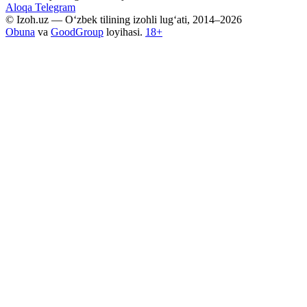
Aloqa
Telegram
© Izoh.uz — O‘zbek tilining izohli lug‘ati, 2014–2026
Obuna
va
GoodGroup
loyihasi.
18+