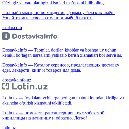
O‘zingiz va yaqinlaringizni ismlari ma’nosini bilib oling.
Полный смысл, происхождение, формы узбекских имён.
Узнайте смысл своего имени и имён близких.
ismlar.com
DostavkaInfo — Taomlar, dorilar, kitoblar va boshqa uy uchun
kerakli bo‘lagan narsalarni yetkazib berish xizmatlari bor servislar.
DostavkaInfo — Каталог сервисов, предлагающих доставку
еды, лекарств, книг и товаров для дома.
dostavkainfo.uz
Lotin.uz — foydalanuvchilarga berilgan matnni lotindan kirillga va
aksincha o‘girish xizmatini taklif etadi.
Lotin.uz — поможет транслитерировать с узбекской
кириллицы на латиницу и обратно. Легко!
lotin.uz