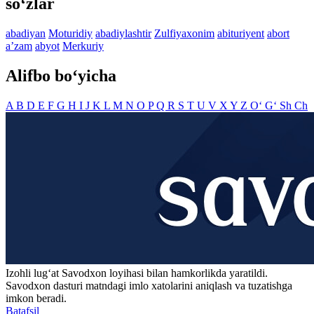
so‘zlar
abadiyan
Moturidiy
abadiylashtir
Zulfiyaxonim
abituriyent
abort
aʼzam
abyot
Merkuriy
Alifbo bo‘yicha
A
B
D
E
F
G
H
I
J
K
L
M
N
O
P
Q
R
S
T
U
V
X
Y
Z
O‘
G‘
Sh
Ch
Izohli lugʻat
Savodxon
loyihasi bilan hamkorlikda yaratildi.
Savodxon dasturi matndagi imlo xatolarini aniqlash va tuzatishga
imkon beradi.
Batafsil