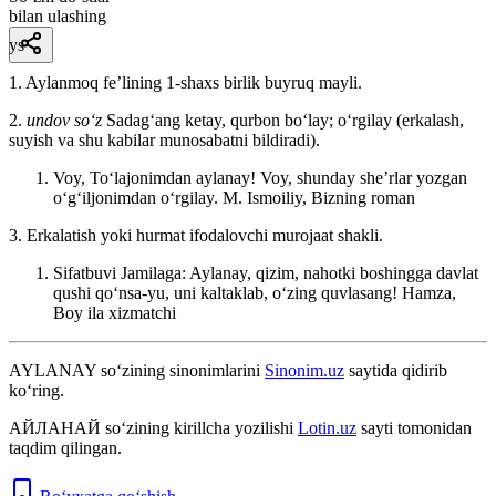
bilan ulashing
ys
1. Aylanmoq feʼlining 1-shaxs birlik buyruq mayli.
2.
undov so‘z
Sadagʻang ketay, qurbon boʻlay; oʻrgilay (erkalash,
suyish va shu kabilar munosabatni bildiradi).
Voy, Toʻlajonimdan aylanay! Voy, shunday sheʼrlar yozgan
oʻgʻiljonimdan oʻrgilay.
M. Ismoiliy, Bizning roman
3. Erkalatish yoki hurmat ifodalovchi murojaat shakli.
Sifatbuvi Jamilaga: Aylanay, qizim, nahotki boshingga davlat
qushi qoʻnsa-yu, uni kaltaklab, oʻzing quvlasang!
Hamza,
Boy ila xizmatchi
AYLANAY
so‘zining sinonimlarini
Sinonim.uz
saytida qidirib
ko‘ring.
АЙЛАНАЙ
so‘zining kirillcha yozilishi
Lotin.uz
sayti tomonidan
taqdim qilingan.