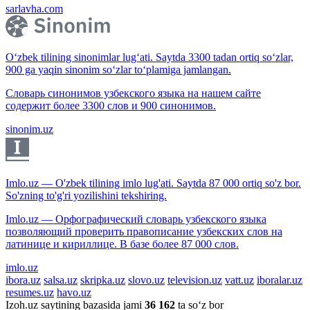
sarlavha.com
O‘zbek tilining sinonimlar lug‘ati. Saytda 3300 tadan ortiq so‘zlar,
900 ga yaqin sinonim so‘zlar to‘plamiga jamlangan.
Словарь синонимов узбекского языка на нашем сайте
содержит более 3300 слов и 900 синонимов.
sinonim.uz
Imlo.uz — O'zbek tilining imlo lug'ati. Saytda 87 000 ortiq so'z bor.
So'zning to'g'ri yozilishini tekshiring.
Imlo.uz — Орфографический словарь узбекского языка
позволяющий проверить правописание узбекских слов на
латинице и кириллице. В базе более 87 000 слов.
imlo.uz
ibora.uz
salsa.uz
skripka.uz
slovo.uz
television.uz
vatt.uz
iboralar.uz
resumes.uz
havo.uz
Izoh.uz saytining bazasida jami
36 162
ta so‘z bor