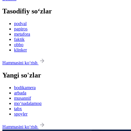
Tasodifiy so‘zlar
podval
papiros
metafora
faktik
obbo
klinker
Hammasini ko‘rish
Yangi so'zlar
bodikamera
arbada
musannif
mo‘nadalamoq
tabx
spoyler
Hammasini ko‘rish