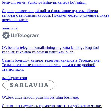
beruvchi servis. Punkt joylashuvini kartada ko‘rsatadi.
Сервис, помогающий найти ближайшие пункты обмена
валюты с выгодным курсом. Покажет местоположение пункта
прямо на карте.
onmap.uz
O‘zbekcha telegram kanallarining eng katta katalogi. Faqt faol
kanallar, ruknlarda va batafsil statistikasi bilan.
Самый большой каталог телеграм каналов в Узбекистане.
Только активные каналы по категориям и с подробной
статистикой.
uztelegram.com
O‘zbek tilida savodli yozishni biz bilan boshlang.
С нами вы научитесь грамотно писать на узбекском языке.