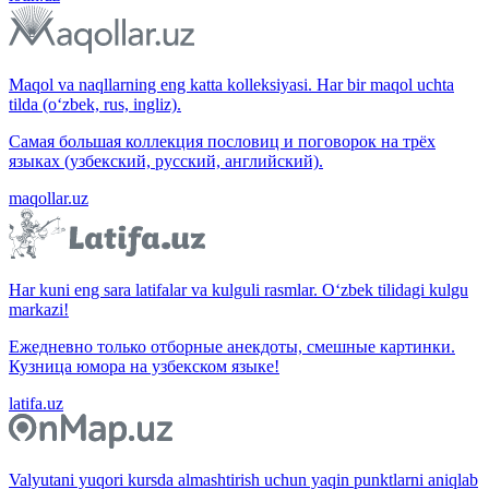
Maqol va naqllarning eng katta kolleksiyasi. Har bir maqol uchta
tilda (o‘zbek, rus, ingliz).
Самая большая коллекция пословиц и поговорок на трёх
языках (узбекский, русский, английский).
maqollar.uz
Har kuni eng sara latifalar va kulguli rasmlar. O‘zbek tilidagi kulgu
markazi!
Ежедневно только отборные анекдоты, смешные картинки.
Кузница юмора на узбекском языке!
latifa.uz
Valyutani yuqori kursda almashtirish uchun yaqin punktlarni aniqlab