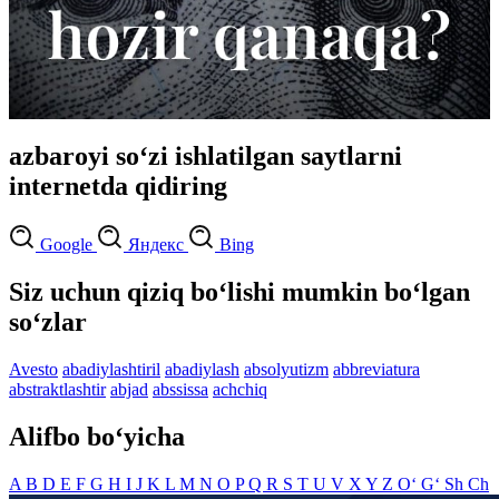
azbaroyi so‘zi ishlatilgan saytlarni
internetda qidiring
Google
Яндекс
Bing
Siz uchun qiziq bo‘lishi mumkin bo‘lgan
so‘zlar
Avesto
abadiylashtiril
abadiylash
absolyutizm
abbreviatura
abstraktlashtir
abjad
abssissa
achchiq
Alifbo bo‘yicha
A
B
D
E
F
G
H
I
J
K
L
M
N
O
P
Q
R
S
T
U
V
X
Y
Z
O‘
G‘
Sh
Ch