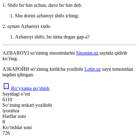
1. Shifo boʻlsin uchun, davo boʻlsin deb.
Shu dorini azbaroyi shifo iching;
2.
aynan
Azbaroyi xudo
Azbaroyi shifo, bu nima degan gap-a?
AZBAROYI
so‘zining sinonimlarini
Sinonim.uz
saytida qidirib
ko‘ring.
АЗБАРОЙИ
so‘zining kirillcha yozilishi
Lotin.uz
sayti tomonidan
taqdim qilingan.
Ro‘yxatga qo‘shish
Saytdagi o‘rni
6110
So‘zning teskari yozilishi
iyorabza
Harflar soni
8
Ko‘rishlar soni
726