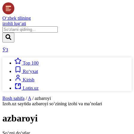
O‘zbek tilining
izohli lug‘ati
ЎЗ
Top 100
Ro‘yxat
Kirish
Lotin.uz
Bosh sahifa
/
A
/
azbaroyi
Izoh.uz
saytida
azbaroyi
so‘zining izohi va ma’nolari
azbaroyi
So‘zni do‘stlar