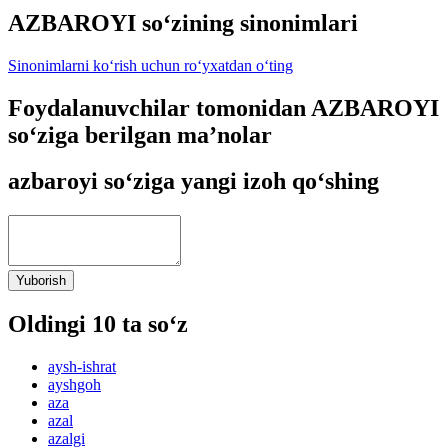
AZBAROYI so‘zining sinonimlari
Sinonimlarni ko‘rish uchun ro‘yxatdan o‘ting
Foydalanuvchilar tomonidan AZBAROYI
so‘ziga berilgan ma’nolar
azbaroyi so‘ziga yangi izoh qo‘shing
Yuborish
Oldingi 10 ta so‘z
aysh-ishrat
ayshgoh
aza
azal
azalgi