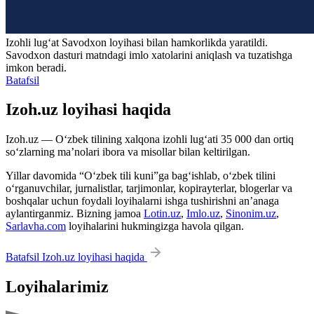
Izohli lugʻat
Savodxon
loyihasi bilan hamkorlikda yaratildi.
Savodxon dasturi matndagi imlo xatolarini aniqlash va tuzatishga
imkon beradi.
Batafsil
Izoh.uz loyihasi haqida
Izoh.uz — O‘zbek tilining xalqona izohli lug‘ati 35 000 dan ortiq
so‘zlarning ma’nolari ibora va misollar bilan keltirilgan.
Yillar davomida “O‘zbek tili kuni”ga bag‘ishlab, o‘zbek tilini
o‘rganuvchilar, jurnalistlar, tarjimonlar, kopirayterlar, blogerlar va
boshqalar uchun foydali loyihalarni ishga tushirishni an’anaga
aylantirganmiz. Bizning jamoa
Lotin.uz
,
Imlo.uz
,
Sinonim.uz
,
Sarlavha.com
loyihalarini hukmingizga havola qilgan.
Batafsil Izoh.uz loyihasi haqida
Loyihalarimiz