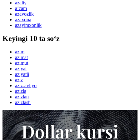
azaliy
aʼzam
azavozlik
azaxona
azayimxonlik
Keyingi 10 ta so‘z
azim
azimat
azimut
aziyat
aziyatli
aziz
aziz-avliyo
azizla
azizlan
azizlash