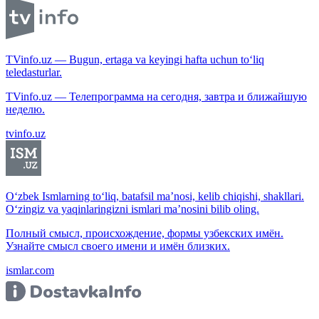
TVinfo.uz — Bugun, ertaga va keyingi hafta uchun to‘liq
teledasturlar.
TVinfo.uz — Телепрограмма на сегодня, завтра и ближайшую
неделю.
tvinfo.uz
O‘zbek Ismlarning to‘liq, batafsil ma’nosi, kelib chiqishi, shakllari.
O‘zingiz va yaqinlaringizni ismlari ma’nosini bilib oling.
Полный смысл, происхождение, формы узбекских имён.
Узнайте смысл своего имени и имён близких.
ismlar.com