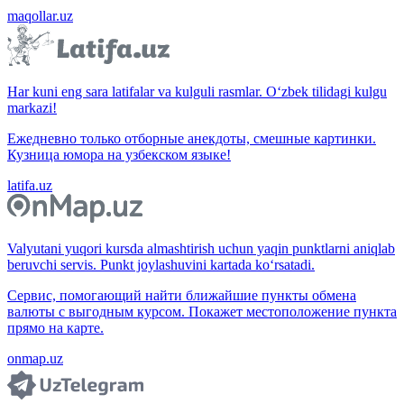
maqollar.uz
Har kuni eng sara latifalar va kulguli rasmlar. O‘zbek tilidagi kulgu
markazi!
Ежедневно только отборные анекдоты, смешные картинки.
Кузница юмора на узбекском языке!
latifa.uz
Valyutani yuqori kursda almashtirish uchun yaqin punktlarni aniqlab
beruvchi servis. Punkt joylashuvini kartada ko‘rsatadi.
Сервис, помогающий найти ближайшие пункты обмена
валюты с выгодным курсом. Покажет местоположение пункта
прямо на карте.
onmap.uz