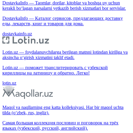
DostavkaInfo — Taomlar, dorilar, kitoblar va boshqa uy uchun
kerakli bo‘lagan narsalarni yetkazib berish xizmatlari bor servislar.
DostavkaInfo — Каталог сервисов, предлагающих доставку
еды, лекарств, книг и товаров для дома.
dostavkainfo.uz
Lotin.uz — foydalanuvchilarga berilgan matnni lotindan kirillga va
aksincha o‘girish xizmatini taklif etadi.
Lotin.uz — поможет транслитерировать с узбекской
кириллицы на латиницу и обратно. Легко!
lotin.uz
Maqol va naqllarning eng katta kolleksiyasi. Har bir maqol uchta
tilda (o‘zbek, rus, ingliz).
Самая большая коллекция пословиц и поговорок на трёх
языках (узбекский, русский, английский).