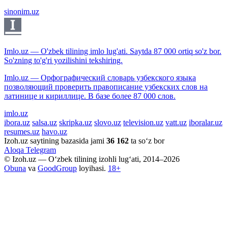
sinonim.uz
Imlo.uz — O'zbek tilining imlo lug'ati. Saytda 87 000 ortiq so'z bor.
So'zning to'g'ri yozilishini tekshiring.
Imlo.uz — Орфографический словарь узбекского языка
позволяющий проверить правописание узбекских слов на
латинице и кириллице. В базе более 87 000 слов.
imlo.uz
ibora.uz
salsa.uz
skripka.uz
slovo.uz
television.uz
vatt.uz
iboralar.uz
resumes.uz
havo.uz
Izoh.uz saytining bazasida jami
36 162
ta so‘z bor
Aloqa
Telegram
© Izoh.uz — O‘zbek tilining izohli lug‘ati, 2014–2026
Obuna
va
GoodGroup
loyihasi.
18+