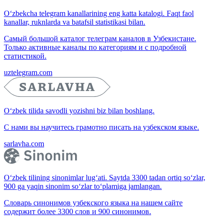
O‘zbekcha telegram kanallarining eng katta katalogi. Faqt faol
kanallar, ruknlarda va batafsil statistikasi bilan.
Самый большой каталог телеграм каналов в Узбекистане.
Только активные каналы по категориям и с подробной
статистикой.
uztelegram.com
O‘zbek tilida savodli yozishni biz bilan boshlang.
С нами вы научитесь грамотно писать на узбекском языке.
sarlavha.com
O‘zbek tilining sinonimlar lug‘ati. Saytda 3300 tadan ortiq so‘zlar,
900 ga yaqin sinonim so‘zlar to‘plamiga jamlangan.
Словарь синонимов узбекского языка на нашем сайте
содержит более 3300 слов и 900 синонимов.