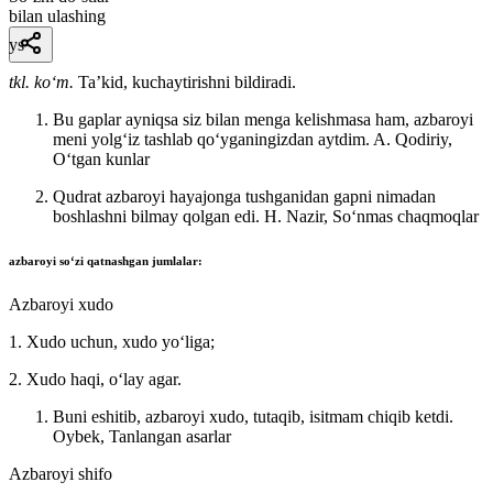
bilan ulashing
ys
tkl. koʻm.
Taʼkid, kuchaytirishni bildiradi.
Bu gaplar ayniqsa siz bilan menga kelishmasa ham, azbaroyi
meni yolgʻiz tashlab qoʻyganingizdan aytdim.
A. Qodiriy,
Oʻtgan kunlar
Qudrat azbaroyi hayajonga tushganidan gapni nimadan
boshlashni bilmay qolgan edi.
H. Nazir, Soʻnmas chaqmoqlar
azbaroyi
soʻzi qatnashgan jumlalar:
Azbaroyi xudo
1. Xudo uchun, xudo yoʻliga;
2. Xudo haqi, oʻlay agar.
Buni eshitib, azbaroyi xudo, tutaqib, isitmam chiqib ketdi.
Oybek, Tanlangan asarlar
Azbaroyi shifo