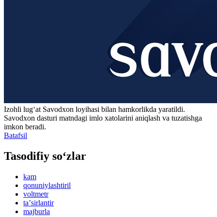
Izohli lugʻat
Savodxon
loyihasi bilan hamkorlikda yaratildi.
Savodxon dasturi matndagi imlo xatolarini aniqlash va tuzatishga
imkon beradi.
Batafsil
Tasodifiy so‘zlar
kam
qonuniylashtiril
voltmetr
taʼsirlantir
majburla