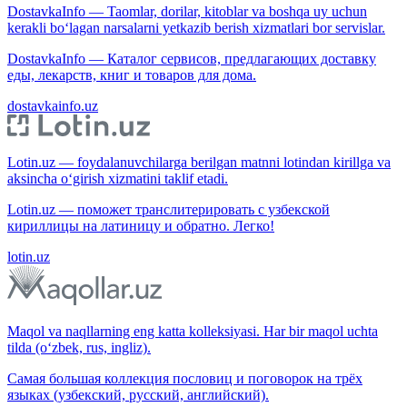
DostavkaInfo — Taomlar, dorilar, kitoblar va boshqa uy uchun
kerakli bo‘lagan narsalarni yetkazib berish xizmatlari bor servislar.
DostavkaInfo — Каталог сервисов, предлагающих доставку
еды, лекарств, книг и товаров для дома.
dostavkainfo.uz
Lotin.uz — foydalanuvchilarga berilgan matnni lotindan kirillga va
aksincha o‘girish xizmatini taklif etadi.
Lotin.uz — поможет транслитерировать с узбекской
кириллицы на латиницу и обратно. Легко!
lotin.uz
Maqol va naqllarning eng katta kolleksiyasi. Har bir maqol uchta
tilda (o‘zbek, rus, ingliz).
Самая большая коллекция пословиц и поговорок на трёх
языках (узбекский, русский, английский).