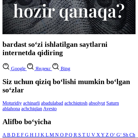
bardast so‘zi ishlatilgan saytlarni
internetda qidiring
Google
Яндекс
Bing
Siz uchun qiziq bo‘lishi mumkin bo‘lgan
so‘zlar
Moturidiy
achinarli
abadulabad
achchiqtosh
absolyut
Saturn
ablahona
achchiqlan
Avesto
Alifbo bo‘yicha
A
B
D
E
F
G
H
I
J
K
L
M
N
O
P
Q
R
S
T
U
V
X
Y
Z
O‘
G‘
Sh
Ch