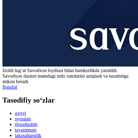
Izohli lugʻat
Savodxon
loyihasi bilan hamkorlikda yaratildi.
Savodxon dasturi matndagi imlo xatolarini aniqlash va tuzatishga
imkon beradi.
Batafsil
Tasodifiy so‘zlar
axiyri
siypalan
tijoratlashtir
tayammum
takasaltanglik