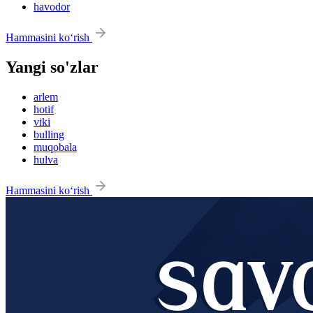
havodor
Hammasini ko‘rish
Yangi so'zlar
arlem
hotif
viki
bulling
muqobala
hulva
Hammasini ko‘rish