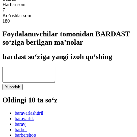
Harflar soni
7
Ko‘rishlar soni
180
Foydalanuvchilar tomonidan BARDAST
so‘ziga berilgan ma’nolar
bardast so‘ziga yangi izoh qo‘shing
Yuborish
Oldingi 10 ta so‘z
baravarlashtiril
baravarlik
baravj
barber
barbershop