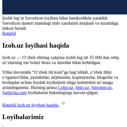
Izohli lugʻat
Savodxon
loyihasi bilan hamkorlikda yaratildi.
Savodxon dasturi matndagi imlo xatolarini aniqlash va tuzatishga
imkon beradi.
Batafsil
Izoh.uz loyihasi haqida
Izoh.uz — O‘zbek tilining xalqona izohli lug‘ati 35 000 dan ortiq
so‘zlarning ma’nolari ibora va misollar bilan keltirilgan.
Yillar davomida “O‘zbek tili kuni”ga bag‘ishlab, o‘zbek tilini
o‘rganuvchilar, jurnalistlar, tarjimonlar, kopirayterlar, blogerlar va
boshqalar uchun foydali loyihalarni ishga tushirishni an’anaga
aylantirganmiz. Bizning jamoa
Lotin.uz
,
Imlo.uz
,
Sinonim.uz
,
Sarlavha.com
loyihalarini hukmingizga havola qilgan.
Batafsil Izoh.uz loyihasi haqida
Loyihalarimiz