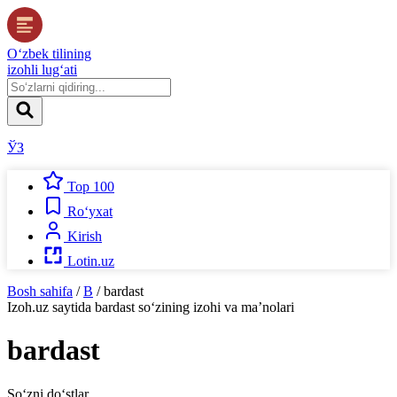
O‘zbek tilining
izohli lug‘ati
ЎЗ
Top 100
Ro‘yxat
Kirish
Lotin.uz
Bosh sahifa
/
B
/
bardast
Izoh.uz
saytida
bardast
so‘zining izohi va ma’nolari
bardast
So‘zni do‘stlar