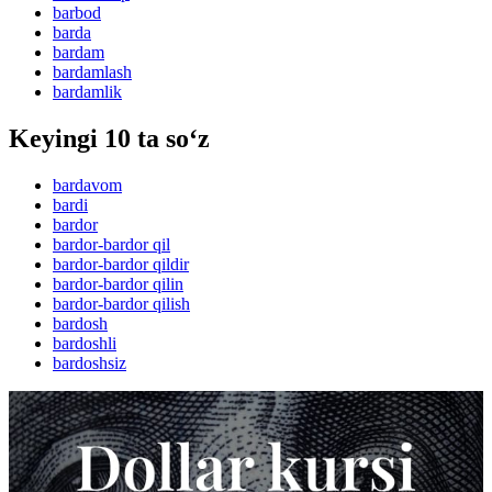
barbod
barda
bardam
bardamlash
bardamlik
Keyingi 10 ta so‘z
bardavom
bardi
bardor
bardor-bardor qil
bardor-bardor qildir
bardor-bardor qilin
bardor-bardor qilish
bardosh
bardoshli
bardoshsiz