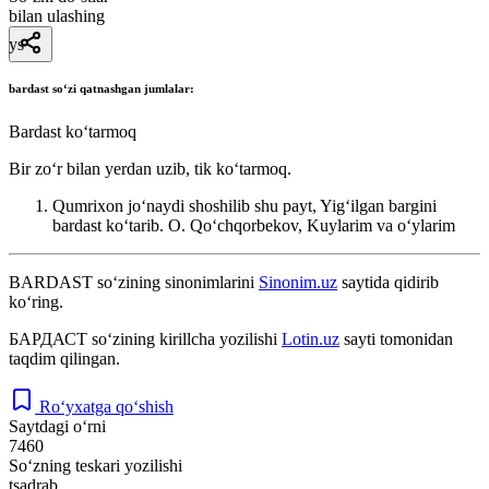
bilan ulashing
ys
bardast
soʻzi qatnashgan jumlalar:
Bardast koʻtarmoq
Bir zoʻr bilan yerdan uzib, tik koʻtarmoq.
Qumrixon joʻnaydi shoshilib shu payt, Yigʻilgan bargini
bardast koʻtarib.
O. Qoʻchqorbekov, Kuylarim va oʻylarim
BARDAST
so‘zining sinonimlarini
Sinonim.uz
saytida qidirib
ko‘ring.
БАРДАСТ
so‘zining kirillcha yozilishi
Lotin.uz
sayti tomonidan
taqdim qilingan.
Ro‘yxatga qo‘shish
Saytdagi o‘rni
7460
So‘zning teskari yozilishi
tsadrab