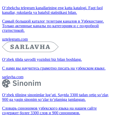
O‘zbekcha telegram kanallarining eng katta katalogi. Faqt faol
kanallar, ruknlarda va batafsil statistikasi bilan.
Самый большой каталог телеграм каналов в Узбекистане.
Только активные каналы по категориям и с подробной
статистикой.
uztelegram.com
O‘zbek tilida savodli yozishni biz bilan boshlang.
С нами вы научитесь грамотно писать на узбекском языке.
sarlavha.com
O‘zbek tilining sinonimlar lug‘ati. Saytda 3300 tadan ortiq so‘zlar,
900 ga yaqin sinonim so‘zlar to‘plamiga jamlangan.
Словарь синонимов узбекского языка на нашем сайте
содержит более 3300 слов и 900 синонимов.