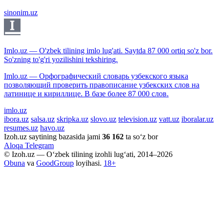
sinonim.uz
Imlo.uz — O'zbek tilining imlo lug'ati. Saytda 87 000 ortiq so'z bor.
So'zning to'g'ri yozilishini tekshiring.
Imlo.uz — Орфографический словарь узбекского языка
позволяющий проверить правописание узбекских слов на
латинице и кириллице. В базе более 87 000 слов.
imlo.uz
ibora.uz
salsa.uz
skripka.uz
slovo.uz
television.uz
vatt.uz
iboralar.uz
resumes.uz
havo.uz
Izoh.uz saytining bazasida jami
36 162
ta so‘z bor
Aloqa
Telegram
© Izoh.uz — O‘zbek tilining izohli lug‘ati, 2014–2026
Obuna
va
GoodGroup
loyihasi.
18+