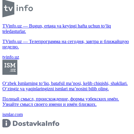
TVinfo.uz — Bugun, ertaga va keyingi hafta uchun to‘liq
teledasturlar.
TVinfo.uz — Телепрограмма на сегодня, завтра и ближайшую
неделю.
tvinfo.uz
O‘zbek Ismlarning to‘liq, batafsil ma’nosi, kelib chiqishi, shakllari.
O‘zingiz va yaqinlaringizni ismlari ma’nosini bilib oling.
Полный смысл, происхождение, формы узбекских имён.
Узнайте смысл своего имени и имён близких.
ismlar.com