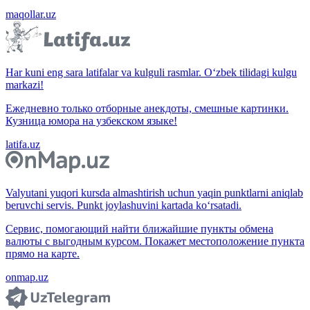
maqollar.uz
Har kuni eng sara latifalar va kulguli rasmlar. O‘zbek tilidagi kulgu
markazi!
Ежедневно только отборные анекдоты, смешные картинки.
Кузница юмора на узбекском языке!
latifa.uz
Valyutani yuqori kursda almashtirish uchun yaqin punktlarni aniqlab
beruvchi servis. Punkt joylashuvini kartada ko‘rsatadi.
Сервис, помогающий найти ближайшие пункты обмена
валюты с выгодным курсом. Покажет местоположение пункта
прямо на карте.
onmap.uz