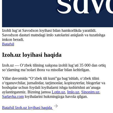
Izohli lugʻat
Savodxon
loyihasi bilan hamkorlikda yaratildi.
Savodxon dasturi matndagi imlo xatolarini aniqlash va tuzatishga
imkon beradi.
Batafsil
Izoh.uz loyihasi haqida
Izoh.uz — O‘zbek tilining xalqona izohli lug‘ati 35 000 dan ortiq
so‘zlarning ma’nolari ibora va misollar bilan keltirilgan.
Yillar davomida “O‘zbek tili kuni”ga bag‘ishlab, o‘zbek tilini
o‘rganuvchilar, jurnalistlar, tarjimonlar, kopirayterlar, blogerlar va
boshqalar uchun foydali loyihalarni ishga tushirishni an’anaga
aylantirganmiz. Bizning jamoa
Lotin.uz
,
Imlo.uz
,
Sinonim.uz
,
Sarlavha.com
loyihalarini hukmingizga havola qilgan.
Batafsil Izoh.uz loyihasi haqida