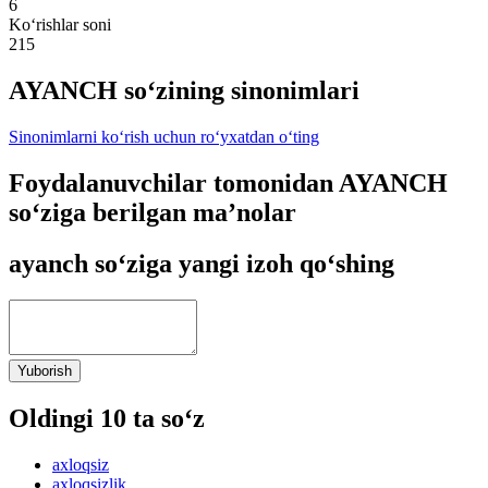
6
Ko‘rishlar soni
215
AYANCH so‘zining sinonimlari
Sinonimlarni ko‘rish uchun ro‘yxatdan o‘ting
Foydalanuvchilar tomonidan AYANCH
so‘ziga berilgan ma’nolar
ayanch so‘ziga yangi izoh qo‘shing
Yuborish
Oldingi 10 ta so‘z
axloqsiz
axloqsizlik