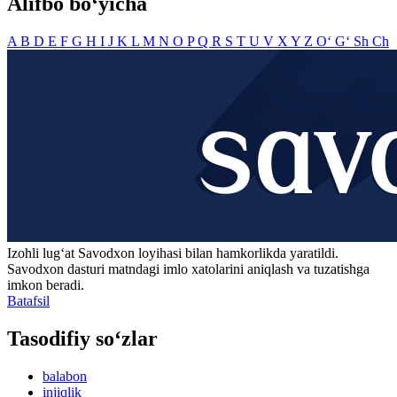
Alifbo bo‘yicha
A
B
D
E
F
G
H
I
J
K
L
M
N
O
P
Q
R
S
T
U
V
X
Y
Z
O‘
G‘
Sh
Ch
Izohli lugʻat
Savodxon
loyihasi bilan hamkorlikda yaratildi.
Savodxon dasturi matndagi imlo xatolarini aniqlash va tuzatishga
imkon beradi.
Batafsil
Tasodifiy so‘zlar
balabon
injiqlik