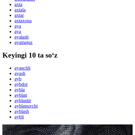
axta
axtala
axtar
axtaxona
aya
aya
ayalash
ayamajuz
Keyingi 10 ta so‘z
ayanchli
ayash
ayb
aybdor
aybla
ayblan
ayblantir
ayblanuvchi
ayblash
aybli