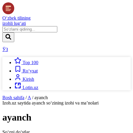
O‘zbek tilining
izohli lug‘ati
ЎЗ
Top 100
Ro‘yxat
Kirish
Lotin.uz
Bosh sahifa
/
A
/
ayanch
Izoh.uz
saytida
ayanch
so‘zining izohi va ma’nolari
ayanch
So‘zni do‘stlar