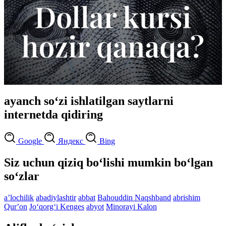
ayanch so‘zi ishlatilgan saytlarni
internetda qidiring
Google
Яндекс
Bing
Siz uchun qiziq bo‘lishi mumkin bo‘lgan
so‘zlar
aʼlochilik
abadiylashtir
abbat
Bahouddin Naqshband
abrishim
Qurʼon
Jo‘qorg‘i Kenges
abyot
Minorayi Kalon