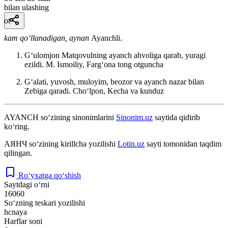
bilan ulashing
ot
kam qo‘llanadigan, aynan
Ayanchli.
Gʻulomjon Matqovulning ayanch ahvoliga qarab, yuragi
ezildi.
M. Ismoiliy, Fargʻona tong otguncha
Gʻalati, yuvosh, muloyim, beozor va ayanch nazar bilan
Zebiga qaradi.
Choʻlpon, Kecha va kunduz
AYANCH
so‘zining sinonimlarini
Sinonim.uz
saytida qidirib
ko‘ring.
АЯНЧ
so‘zining kirillcha yozilishi
Lotin.uz
sayti tomonidan taqdim
qilingan.
Ro‘yxatga qo‘shish
Saytdagi o‘rni
16060
So‘zning teskari yozilishi
hcnaya
Harflar soni