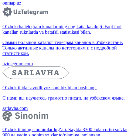
onmap.uz
O‘zbekcha telegram kanallarining eng katta katalogi. Faqt faol
kanallar, ruknlarda va batafsil statistikasi bilan.
Самый большой каталог телеграм каналов в Узбекистане.
Только активные каналы по категориям и с подробной
статистикой.
uztelegram.com
O‘zbek tilida savodli yozishni biz bilan boshlang.
С нами вы научитесь грамотно писать на узбекском языке.
sarlavha.com
O‘zbek tilining sinonimlar lug‘ati. Saytda 3300 tadan ortiq so‘zlar,
900 ga yaqin sinonim so‘zlar to‘plamiga jamlangan.