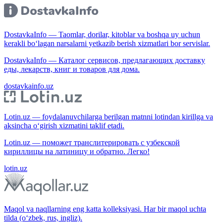
DostavkaInfo — Taomlar, dorilar, kitoblar va boshqa uy uchun
kerakli bo‘lagan narsalarni yetkazib berish xizmatlari bor servislar.
DostavkaInfo — Каталог сервисов, предлагающих доставку
еды, лекарств, книг и товаров для дома.
dostavkainfo.uz
Lotin.uz — foydalanuvchilarga berilgan matnni lotindan kirillga va
aksincha o‘girish xizmatini taklif etadi.
Lotin.uz — поможет транслитерировать с узбекской
кириллицы на латиницу и обратно. Легко!
lotin.uz
Maqol va naqllarning eng katta kolleksiyasi. Har bir maqol uchta
tilda (o‘zbek, rus, ingliz).