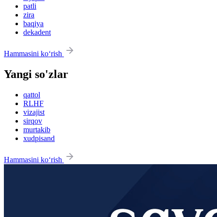
patli
zira
baqiya
dekadent
Hammasini ko‘rish
Yangi so'zlar
qattol
RLHF
vizajist
sirqov
murtakib
xudpisand
Hammasini ko‘rish