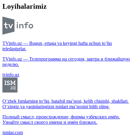
Loyihalarimiz
TVinfo.uz — Bugun, ertaga va keyingi hafta uchun to‘liq
teledasturlar.
TVinfo.uz — Телепрограмма на сегодня, завтра и ближайшую
неделю.
tvinfo.uz
O‘zbek Ismlarning to‘liq, batafsil ma’nosi, kelib chiqishi, shakllari.
O‘zingiz va yaqinlaringizni ismlari ma’nosini bilib oling.
Полный смысл, происхождение, формы узбекских имён.
Узнайте смысл своего имени и имён близких.
ismlar.com