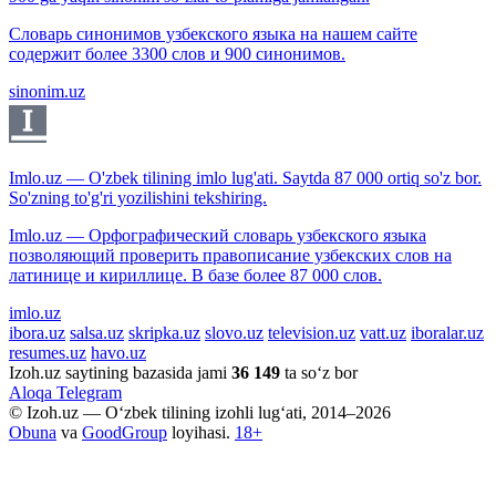
Словарь синонимов узбекского языка на нашем сайте
содержит более 3300 слов и 900 синонимов.
sinonim.uz
Imlo.uz — O'zbek tilining imlo lug'ati. Saytda 87 000 ortiq so'z bor.
So'zning to'g'ri yozilishini tekshiring.
Imlo.uz — Орфографический словарь узбекского языка
позволяющий проверить правописание узбекских слов на
латинице и кириллице. В базе более 87 000 слов.
imlo.uz
ibora.uz
salsa.uz
skripka.uz
slovo.uz
television.uz
vatt.uz
iboralar.uz
resumes.uz
havo.uz
Izoh.uz saytining bazasida jami
36 149
ta so‘z bor
Aloqa
Telegram
© Izoh.uz — O‘zbek tilining izohli lug‘ati, 2014–2026
Obuna
va
GoodGroup
loyihasi.
18+