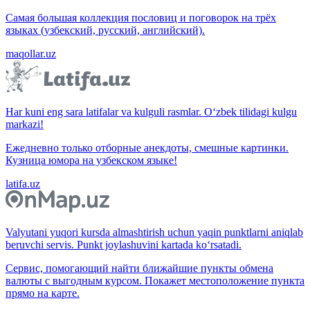
Самая большая коллекция пословиц и поговорок на трёх
языках (узбекский, русский, английский).
maqollar.uz
Har kuni eng sara latifalar va kulguli rasmlar. O‘zbek tilidagi kulgu
markazi!
Ежедневно только отборные анекдоты, смешные картинки.
Кузница юмора на узбекском языке!
latifa.uz
Valyutani yuqori kursda almashtirish uchun yaqin punktlarni aniqlab
beruvchi servis. Punkt joylashuvini kartada ko‘rsatadi.
Сервис, помогающий найти ближайшие пункты обмена
валюты с выгодным курсом. Покажет местоположение пункта
прямо на карте.