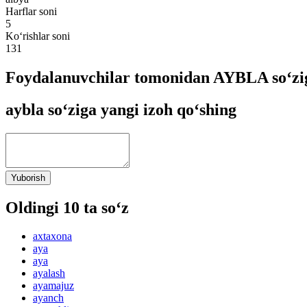
Harflar soni
5
Ko‘rishlar soni
131
Foydalanuvchilar tomonidan AYBLA so‘zig
aybla so‘ziga yangi izoh qo‘shing
Yuborish
Oldingi 10 ta so‘z
axtaxona
aya
aya
ayalash
ayamajuz
ayanch