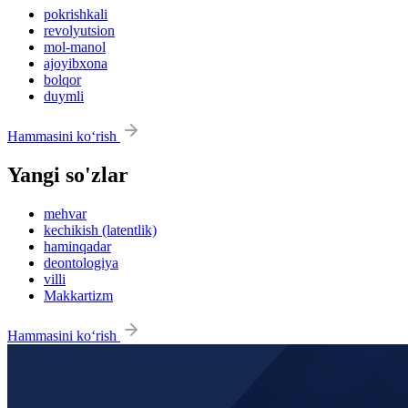
pokrishkali
revolyutsion
mol-manol
ajoyibxona
bolqor
duymli
Hammasini ko‘rish
Yangi so'zlar
mehvar
kechikish (latentlik)
haminqadar
deontologiya
villi
Makkartizm
Hammasini ko‘rish