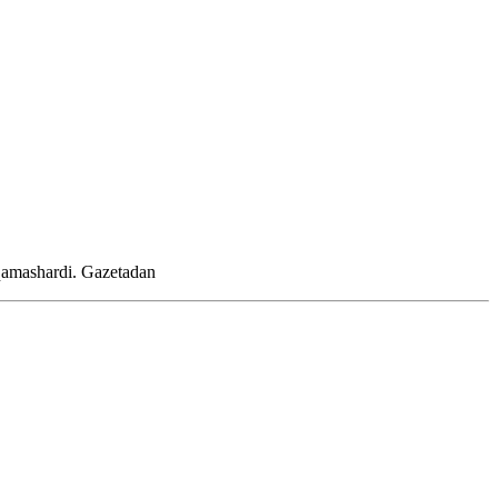
 qamashardi.
Gazetadan