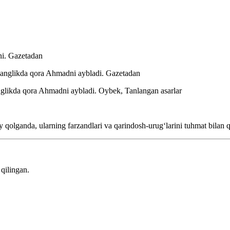
ni.
Gazetadan
shanglikda qora Ahmadni aybladi.
Gazetadan
nglikda qora Ahmadni aybladi.
Oybek, Tanlangan asarlar
 qolganda, ularning farzandlari va qarindosh-urugʻlarini tuhmat bilan
qilingan.