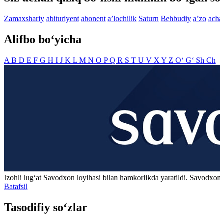
Zamaxshariy
abituriyent
abonent
aʼlochilik
Saturn
Behbudiy
aʼzo
ach
Alifbo bo‘yicha
A
B
D
E
F
G
H
I
J
K
L
M
N
O
P
Q
R
S
T
U
V
X
Y
Z
O‘
G‘
Sh
Ch
Izohli lugʻat
Savodxon
loyihasi bilan hamkorlikda yaratildi. Savodxon
Batafsil
Tasodifiy so‘zlar