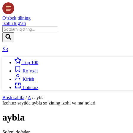
O‘zbek tilining
izohli lug‘ati
ЎЗ
Top 100
Ro‘yxat
Kirish
Lotin.uz
Bosh sahifa
/
A
/
aybla
Izoh.uz
saytida
aybla
so‘zining izohi va ma’nolari
aybla
So‘zni do‘stlar