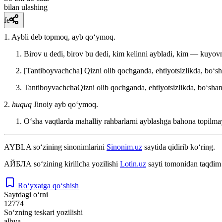
bilan ulashing
fe’l
1. Aybli deb topmoq, ayb qoʻymoq.
Birov u dedi, birov bu dedi, kim kelinni aybladi, kim — kuyov
[Tantiboyvachcha] Qizni olib qochganda, ehtiyotsizlikda, boʻ
TantiboyvachchaQizni olib qochganda, ehtiyotsizlikda, boʻsha
2.
huquq
Jinoiy ayb qoʻymoq.
Oʻsha vaqtlarda mahalliy rahbarlarni ayblashga bahona topilmay
AYBLA
so‘zining sinonimlarini
Sinonim.uz
saytida qidirib ko‘ring.
АЙБЛА
so‘zining kirillcha yozilishi
Lotin.uz
sayti tomonidan taqdim 
Ro‘yxatga qo‘shish
Saytdagi o‘rni
12774
So‘zning teskari yozilishi
albya