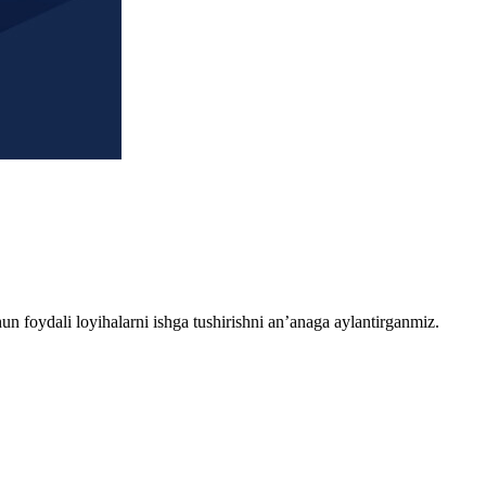
chun foydali loyihalarni ishga tushirishni an’anaga aylantirganmiz.