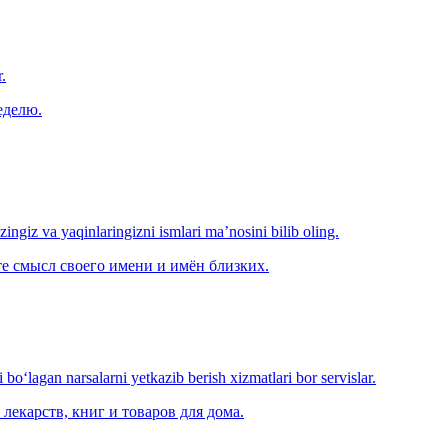
.
еделю.
‘zingiz va yaqinlaringizni ismlari ma’nosini bilib oling.
е смысл своего имени и имён близких.
o‘lagan narsalarni yetkazib berish xizmatlari bor servislar.
лекарств, книг и товаров для дома.