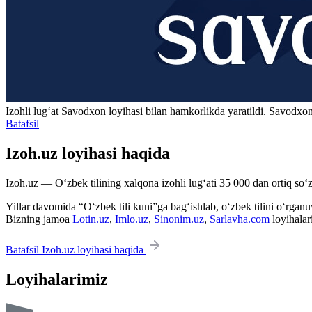
Izohli lugʻat
Savodxon
loyihasi bilan hamkorlikda yaratildi. Savodxon
Batafsil
Izoh.uz loyihasi haqida
Izoh.uz — O‘zbek tilining xalqona izohli lug‘ati 35 000 dan ortiq so‘zl
Yillar davomida “O‘zbek tili kuni”ga bag‘ishlab, o‘zbek tilini o‘rganuvc
Bizning jamoa
Lotin.uz
,
Imlo.uz
,
Sinonim.uz
,
Sarlavha.com
loyihalar
Batafsil Izoh.uz loyihasi haqida
Loyihalarimiz