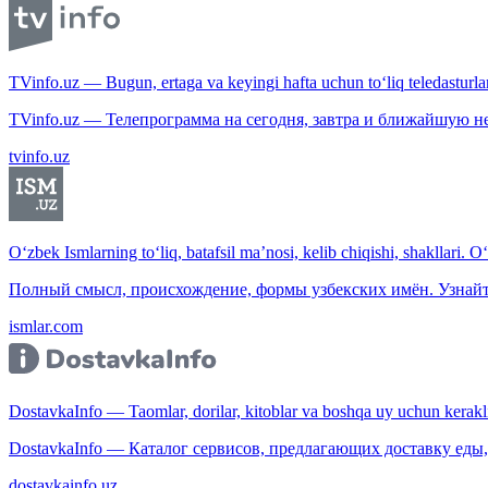
TVinfo.uz — Bugun, ertaga va keyingi hafta uchun to‘liq teledasturlar
TVinfo.uz — Телепрограмма на сегодня, завтра и ближайшую н
tvinfo.uz
O‘zbek Ismlarning to‘liq, batafsil ma’nosi, kelib chiqishi, shakllari. O
Полный смысл, происхождение, формы узбекских имён. Узнайт
ismlar.com
DostavkaInfo — Taomlar, dorilar, kitoblar va boshqa uy uchun kerakli b
DostavkaInfo — Каталог сервисов, предлагающих доставку еды, 
dostavkainfo.uz