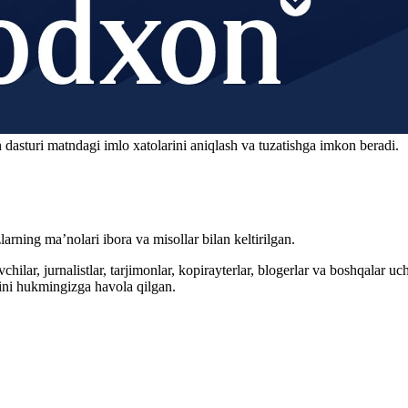
 dasturi matndagi imlo xatolarini aniqlash va tuzatishga imkon beradi.
arning ma’nolari ibora va misollar bilan keltirilgan.
hilar, jurnalistlar, tarjimonlar, kopirayterlar, blogerlar va boshqalar u
ini hukmingizga havola qilgan.