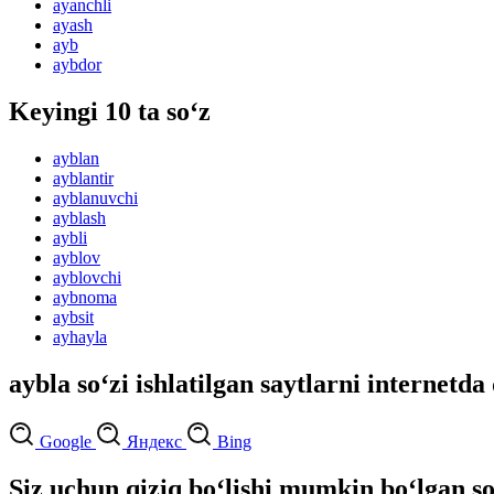
ayanchli
ayash
ayb
aybdor
Keyingi 10 ta so‘z
ayblan
ayblantir
ayblanuvchi
ayblash
aybli
ayblov
ayblovchi
aybnoma
aybsit
ayhayla
aybla so‘zi ishlatilgan saytlarni internetda
Google
Яндекс
Bing
Siz uchun qiziq bo‘lishi mumkin bo‘lgan so