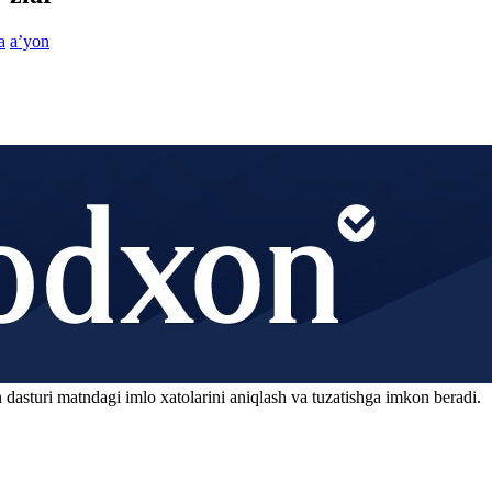
a
aʼyon
 dasturi matndagi imlo xatolarini aniqlash va tuzatishga imkon beradi.