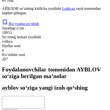
ko‘ring.
АЙБЛОВ
so‘zining kirillcha yozilishi
Lotin.uz
sayti tomonidan
taqdim qilingan.
Ro‘yxatga qo‘shish
Saytdagi o‘rni
19953
So‘zning teskari yozilishi
volbya
Harflar soni
6
Ko‘rishlar soni
207
Foydalanuvchilar tomonidan AYBLOV
so‘ziga berilgan ma’nolar
ayblov so‘ziga yangi izoh qo‘shing