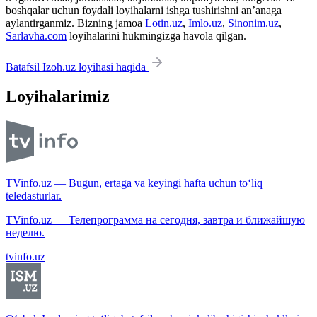
boshqalar uchun foydali loyihalarni ishga tushirishni an’anaga
aylantirganmiz. Bizning jamoa
Lotin.uz
,
Imlo.uz
,
Sinonim.uz
,
Sarlavha.com
loyihalarini hukmingizga havola qilgan.
Batafsil Izoh.uz loyihasi haqida
Loyihalarimiz
TVinfo.uz — Bugun, ertaga va keyingi hafta uchun to‘liq
teledasturlar.
TVinfo.uz — Телепрограмма на сегодня, завтра и ближайшую
неделю.
tvinfo.uz