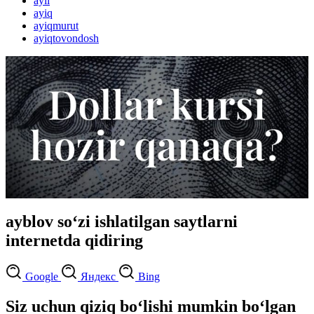
ayil
ayiq
ayiqmurut
ayiqtovondosh
ayblov so‘zi ishlatilgan saytlarni
internetda qidiring
Google
Яндекс
Bing
Siz uchun qiziq bo‘lishi mumkin bo‘lgan