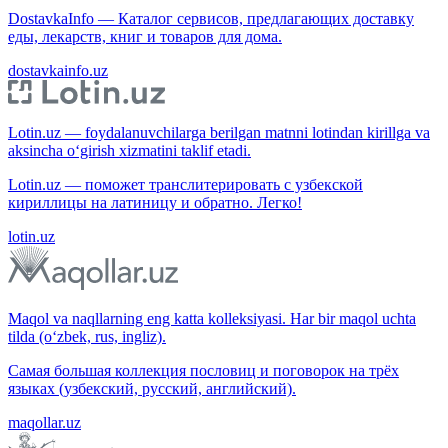
DostavkaInfo — Каталог сервисов, предлагающих доставку
еды, лекарств, книг и товаров для дома.
dostavkainfo.uz
Lotin.uz — foydalanuvchilarga berilgan matnni lotindan kirillga va
aksincha o‘girish xizmatini taklif etadi.
Lotin.uz — поможет транслитерировать с узбекской
кириллицы на латиницу и обратно. Легко!
lotin.uz
Maqol va naqllarning eng katta kolleksiyasi. Har bir maqol uchta
tilda (o‘zbek, rus, ingliz).
Самая большая коллекция пословиц и поговорок на трёх
языках (узбекский, русский, английский).
maqollar.uz