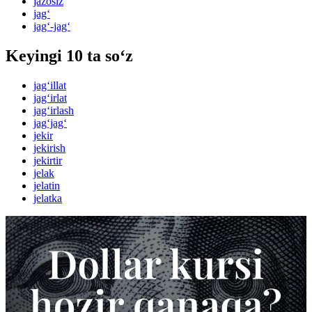
jazosiz
jag‘
jag‘-jag‘
Keyingi 10 ta so‘z
jag‘illat
jag‘irlat
jag‘irlash
jag‘jag‘
jekir
jekirish
jekirtir
jelak
jelatin
jelatka