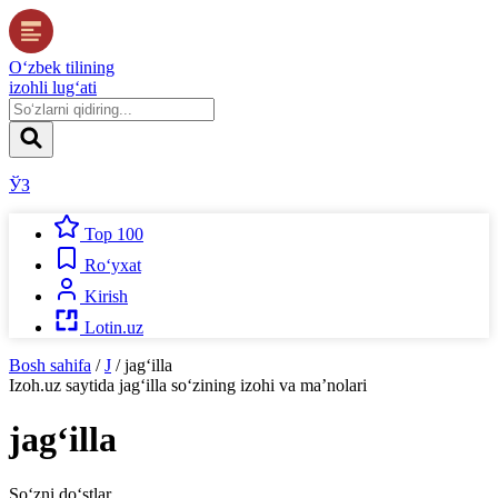
O‘zbek tilining
izohli lug‘ati
ЎЗ
Top 100
Ro‘yxat
Kirish
Lotin.uz
Bosh sahifa
/
J
/
jag‘illa
Izoh.uz
saytida
jag‘illa
so‘zining izohi va ma’nolari
jag‘illa
So‘zni do‘stlar