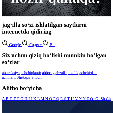
jag‘illa so‘zi ishlatilgan saytlarni
internetda qidiring
Google
Яндекс
Bing
Siz uchun qiziq bo‘lishi mumkin bo‘lgan
so‘zlar
abstraksiya
achchiqlantir
abbosiy
abzalla
aʼzolik
achchiqlan
achinarli
Shekspir
aʼlochi
Alifbo bo‘yicha
A
B
D
E
F
G
H
I
J
K
L
M
N
O
P
Q
R
S
T
U
V
X
Y
Z
O‘
G‘
Sh
Ch