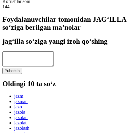
Ko‘rishlar soni
144
Foydalanuvchilar tomonidan JAG‘ILLA
so‘ziga berilgan ma’nolar
jag‘illa so‘ziga yangi izoh qo‘shing
Yuborish
Oldingi 10 ta so‘z
jazm
jazman
jazo
jazola
jazolan
jazolat
jazolash