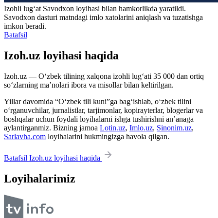
Izohli lugʻat
Savodxon
loyihasi bilan hamkorlikda yaratildi.
Savodxon dasturi matndagi imlo xatolarini aniqlash va tuzatishga
imkon beradi.
Batafsil
Izoh.uz loyihasi haqida
Izoh.uz — O‘zbek tilining xalqona izohli lug‘ati 35 000 dan ortiq
so‘zlarning ma’nolari ibora va misollar bilan keltirilgan.
Yillar davomida “O‘zbek tili kuni”ga bag‘ishlab, o‘zbek tilini
o‘rganuvchilar, jurnalistlar, tarjimonlar, kopirayterlar, blogerlar va
boshqalar uchun foydali loyihalarni ishga tushirishni an’anaga
aylantirganmiz. Bizning jamoa
Lotin.uz
,
Imlo.uz
,
Sinonim.uz
,
Sarlavha.com
loyihalarini hukmingizga havola qilgan.
Batafsil Izoh.uz loyihasi haqida
Loyihalarimiz