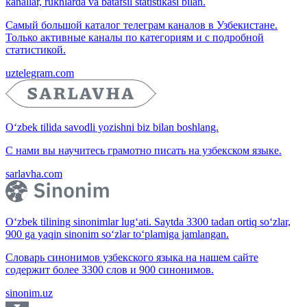
kanallar, ruknlarda va batafsil statistikasi bilan.
Самый большой каталог телеграм каналов в Узбекистане.
Только активные каналы по категориям и с подробной
статистикой.
uztelegram.com
O‘zbek tilida savodli yozishni biz bilan boshlang.
С нами вы научитесь грамотно писать на узбекском языке.
sarlavha.com
O‘zbek tilining sinonimlar lug‘ati. Saytda 3300 tadan ortiq so‘zlar,
900 ga yaqin sinonim so‘zlar to‘plamiga jamlangan.
Словарь синонимов узбекского языка на нашем сайте
содержит более 3300 слов и 900 синонимов.
sinonim.uz