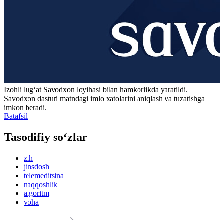
Izohli lugʻat
Savodxon
loyihasi bilan hamkorlikda yaratildi.
Savodxon dasturi matndagi imlo xatolarini aniqlash va tuzatishga
imkon beradi.
Batafsil
Tasodifiy so‘zlar
zih
jinsdosh
telemeditsina
naqqoshlik
algoritm
voha