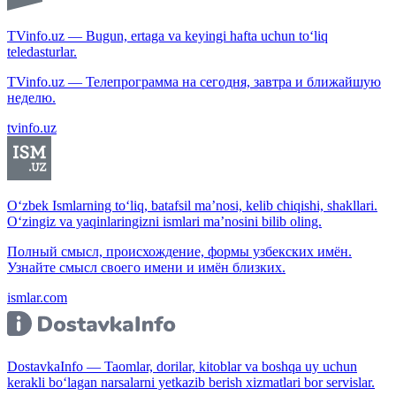
TVinfo.uz — Bugun, ertaga va keyingi hafta uchun to‘liq
teledasturlar.
TVinfo.uz — Телепрограмма на сегодня, завтра и ближайшую
неделю.
tvinfo.uz
O‘zbek Ismlarning to‘liq, batafsil ma’nosi, kelib chiqishi, shakllari.
O‘zingiz va yaqinlaringizni ismlari ma’nosini bilib oling.
Полный смысл, происхождение, формы узбекских имён.
Узнайте смысл своего имени и имён близких.
ismlar.com
DostavkaInfo — Taomlar, dorilar, kitoblar va boshqa uy uchun
kerakli bo‘lagan narsalarni yetkazib berish xizmatlari bor servislar.