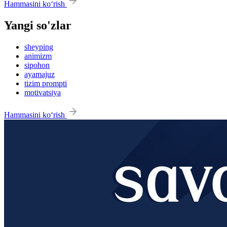
Hammasini ko‘rish
Yangi so'zlar
sheyping
animizm
sipohon
ayamajuz
tizim prompti
motivatsiya
Hammasini ko‘rish