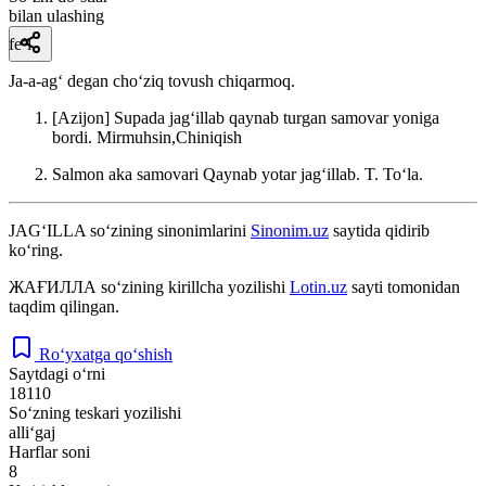
bilan ulashing
fe’l
Ja-a-agʻ degan choʻziq tovush chiqarmoq.
[Azijon] Supada jagʻillab qaynab turgan samovar yoniga
bordi.
Mirmuhsin,Chiniqish
Salmon aka samovari Qaynab yotar jagʻillab.
T. Toʻla.
JAG‘ILLA
so‘zining sinonimlarini
Sinonim.uz
saytida qidirib
ko‘ring.
ЖАҒИЛЛА
so‘zining kirillcha yozilishi
Lotin.uz
sayti tomonidan
taqdim qilingan.
Ro‘yxatga qo‘shish
Saytdagi o‘rni
18110
So‘zning teskari yozilishi
alli‘gaj
Harflar soni
8