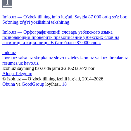
Imlo.uz — O'zbek tilining imlo lug'ati. Saytda 87 000 ortiq so'z bor.
So'zning to'g'ri yozilishini tekshiring.
Imlo.uz — Орфографический словарь узбекского языка
позволяющий проверить правописание узбекских слов на
латинице и кириллице. В базе более 87 000 слов.
imlo.uz
ibora.uz
salsa.uz
skripka.uz
slovo.uz
television.uz
vatt.uz
iboralar.uz
resumes.uz
havo.uz
Izoh.uz saytining bazasida jami
36 162
ta so‘z bor
Aloqa
Telegram
© Izoh.uz — O‘zbek tilining izohli lug‘ati, 2014–2026
Obuna
va
GoodGroup
loyihasi.
18+