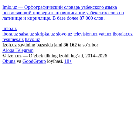
Imlo.uz — Орфографический словарь узбекского языка
позволяющий проверить правописание узбекских слов на
латинице и кириллице. В базе более 87 000 слов.
imlo.uz
ibora.uz
salsa.uz
skripka.uz
slovo.uz
television.uz
vatt.uz
iboralar.uz
resumes.uz
havo.uz
Izoh.uz saytining bazasida jami
36 162
ta so‘z bor
Aloqa
Telegram
© Izoh.uz — O‘zbek tilining izohli lug‘ati, 2014–2026
Obuna
va
GoodGroup
loyihasi.
18+