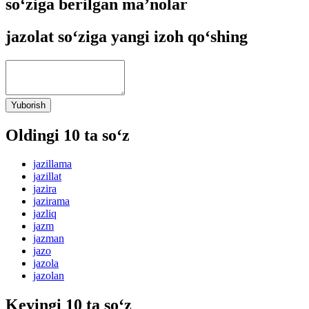
so‘ziga berilgan ma’nolar
jazolat so‘ziga yangi izoh qo‘shing
Yuborish
Oldingi 10 ta so‘z
jazillama
jazillat
jazira
jazirama
jazliq
jazm
jazman
jazo
jazola
jazolan
Keyingi 10 ta so‘z