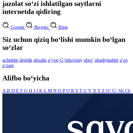
jazolat so‘zi ishlatilgan saytlarni
internetda qidiring
Google
Яндекс
Bing
Siz uchun qiziq bo‘lishi mumkin bo‘lgan
so‘zlar
achishtir
abjirlik
abzalla
aʼyon
G‘ijduvoniy
abro‘
abadiylashtir
aʼzo
aʼzam
Alifbo bo‘yicha
A
B
D
E
F
G
H
I
J
K
L
M
N
O
P
Q
R
S
T
U
V
X
Y
Z
O‘
G‘
Sh
Ch