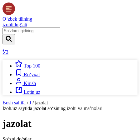
O‘zbek tilining
izohli lug‘ati
ЎЗ
Top 100
Ro‘yxat
Kirish
Lotin.uz
Bosh sahifa
/
J
/
jazolat
Izoh.uz
saytida
jazolat
so‘zining izohi va ma’nolari
jazolat
So‘zni do‘stlar