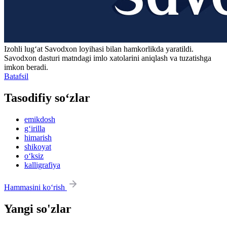
Izohli lugʻat
Savodxon
loyihasi bilan hamkorlikda yaratildi.
Savodxon dasturi matndagi imlo xatolarini aniqlash va tuzatishga
imkon beradi.
Batafsil
Tasodifiy so‘zlar
emikdosh
g‘irilla
himarish
shikoyat
o‘ksiz
kalligrafiya
Hammasini ko‘rish
Yangi so'zlar