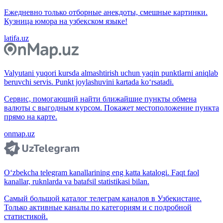
Ежедневно только отборные анекдоты, смешные картинки.
Кузница юмора на узбекском языке!
latifa.uz
Valyutani yuqori kursda almashtirish uchun yaqin punktlarni aniqlab
beruvchi servis. Punkt joylashuvini kartada ko‘rsatadi.
Сервис, помогающий найти ближайшие пункты обмена
валюты с выгодным курсом. Покажет местоположение пункта
прямо на карте.
onmap.uz
O‘zbekcha telegram kanallarining eng katta katalogi. Faqt faol
kanallar, ruknlarda va batafsil statistikasi bilan.
Самый большой каталог телеграм каналов в Узбекистане.
Только активные каналы по категориям и с подробной
статистикой.