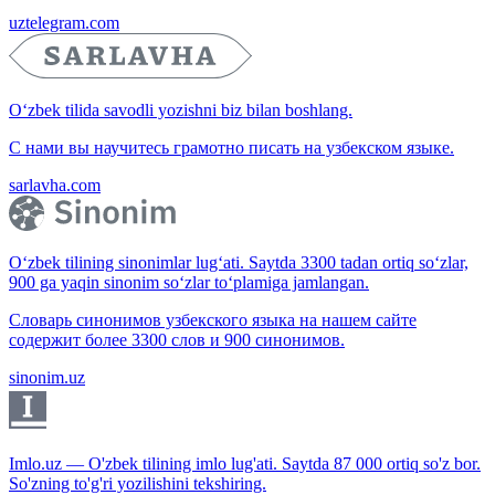
uztelegram.com
O‘zbek tilida savodli yozishni biz bilan boshlang.
С нами вы научитесь грамотно писать на узбекском языке.
sarlavha.com
O‘zbek tilining sinonimlar lug‘ati. Saytda 3300 tadan ortiq so‘zlar,
900 ga yaqin sinonim so‘zlar to‘plamiga jamlangan.
Словарь синонимов узбекского языка на нашем сайте
содержит более 3300 слов и 900 синонимов.
sinonim.uz
Imlo.uz — O'zbek tilining imlo lug'ati. Saytda 87 000 ortiq so'z bor.
So'zning to'g'ri yozilishini tekshiring.