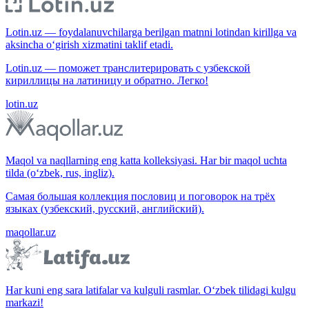
Lotin.uz — foydalanuvchilarga berilgan matnni lotindan kirillga va
aksincha o‘girish xizmatini taklif etadi.
Lotin.uz — поможет транслитерировать с узбекской
кириллицы на латиницу и обратно. Легко!
lotin.uz
Maqol va naqllarning eng katta kolleksiyasi. Har bir maqol uchta
tilda (o‘zbek, rus, ingliz).
Самая большая коллекция пословиц и поговорок на трёх
языках (узбекский, русский, английский).
maqollar.uz
Har kuni eng sara latifalar va kulguli rasmlar. O‘zbek tilidagi kulgu
markazi!