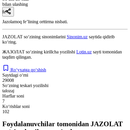
bilan ulashing
fe’l
Jazolamoq feʼlining orttirma nisbati.
JAZOLAT
so‘zining sinonimlarini
Sinonim.uz
saytida qidirib
ko‘ring.
ЖАЗОЛАТ
so‘zining kirillcha yozilishi
Lotin.uz
sayti tomonidan
taqdim qilingan.
Ro‘yxatga qo‘shish
Saytdagi o‘rni
29008
So‘zning teskari yozilishi
talozaj
Harflar soni
7
Ko‘rishlar soni
102
Foydalanuvchilar tomonidan JAZOLAT