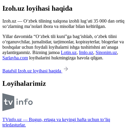
Izoh.uz loyihasi haqida
Izoh.uz — O‘zbek tilining xalqona izohli lug‘ati 35 000 dan ortiq
so‘zlarning ma’nolari ibora va misollar bilan keltirilgan.
Yillar davomida “O‘zbek tili kuni”ga bag‘ishlab, o‘zbek tilini
o‘rganuvchilar, jurnalistlar, tarjimonlar, kopirayterlar, blogerlar va
boshqalar uchun foydali loyihalarni ishga tushirishni an’anaga
aylantirganmiz. Bizning jamoa
Lotin.uz
,
Imlo.uz
,
Sinonim.uz
,
Sarlavha.com
loyihalarini hukmingizga havola qilgan.
Batafsil Izoh.uz loyihasi haqida
Loyihalarimiz
TVinfo.uz — Bugun, ertaga va keyingi hafta uchun to‘liq
teledasturlar.