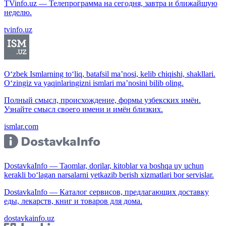
TVinfo.uz — Телепрограмма на сегодня, завтра и ближайшую
неделю.
tvinfo.uz
O‘zbek Ismlarning to‘liq, batafsil ma’nosi, kelib chiqishi, shakllari.
O‘zingiz va yaqinlaringizni ismlari ma’nosini bilib oling.
Полный смысл, происхождение, формы узбекских имён.
Узнайте смысл своего имени и имён близких.
ismlar.com
DostavkaInfo — Taomlar, dorilar, kitoblar va boshqa uy uchun
kerakli bo‘lagan narsalarni yetkazib berish xizmatlari bor servislar.
DostavkaInfo — Каталог сервисов, предлагающих доставку
еды, лекарств, книг и товаров для дома.
dostavkainfo.uz