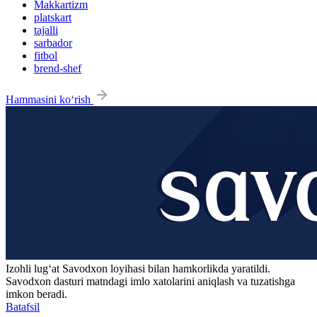
Makkartizm
platskart
tajalli
sarbador
fitbol
brend-shef
Hammasini ko‘rish
Izohli lugʻat
Savodxon
loyihasi bilan hamkorlikda yaratildi.
Savodxon dasturi matndagi imlo xatolarini aniqlash va tuzatishga
imkon beradi.
Batafsil