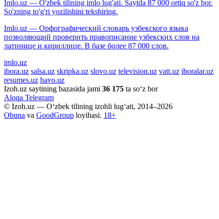
Imlo.uz — O'zbek tilining imlo lug'ati. Saytda 87 000 ortiq so'z bor.
So'zning to'g'ri yozilishini tekshiring.
Imlo.uz — Орфографический словарь узбекского языка
позволяющий проверить правописание узбекских слов на
латинице и кириллице. В базе более 87 000 слов.
imlo.uz
ibora.uz
salsa.uz
skripka.uz
slovo.uz
television.uz
vatt.uz
iboralar.uz
resumes.uz
havo.uz
Izoh.uz saytining bazasida jami
36 175
ta so‘z bor
Aloqa
Telegram
© Izoh.uz — O‘zbek tilining izohli lug‘ati, 2014–2026
Obuna
va
GoodGroup
loyihasi.
18+