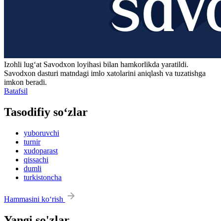
Izohli lugʻat
Savodxon
loyihasi bilan hamkorlikda yaratildi.
Savodxon dasturi matndagi imlo xatolarini aniqlash va tuzatishga
imkon beradi.
Batafsil
Tasodifiy so‘zlar
yuboruvchi
turnir
xudoparast
qissachi
dumli
turkistoncha
Hammasini ko‘rish
Yangi so'zlar