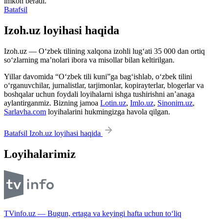
imkon beradi.
Batafsil
Izoh.uz loyihasi haqida
Izoh.uz — O‘zbek tilining xalqona izohli lug‘ati 35 000 dan ortiq
so‘zlarning ma’nolari ibora va misollar bilan keltirilgan.
Yillar davomida “O‘zbek tili kuni”ga bag‘ishlab, o‘zbek tilini
o‘rganuvchilar, jurnalistlar, tarjimonlar, kopirayterlar, blogerlar va
boshqalar uchun foydali loyihalarni ishga tushirishni an’anaga
aylantirganmiz. Bizning jamoa
Lotin.uz
,
Imlo.uz
,
Sinonim.uz
,
Sarlavha.com
loyihalarini hukmingizga havola qilgan.
Batafsil Izoh.uz loyihasi haqida
Loyihalarimiz
TVinfo.uz — Bugun, ertaga va keyingi hafta uchun to‘liq