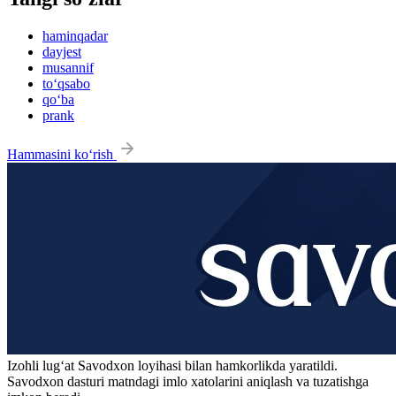
haminqadar
dayjest
musannif
to‘qsabo
qo‘ba
prank
Hammasini ko‘rish
Izohli lugʻat
Savodxon
loyihasi bilan hamkorlikda yaratildi.
Savodxon dasturi matndagi imlo xatolarini aniqlash va tuzatishga