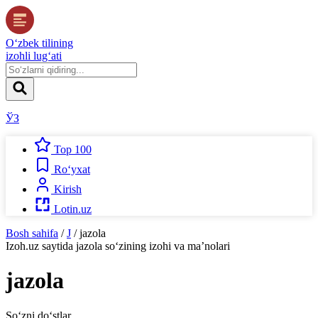
O‘zbek tilining
izohli lug‘ati
ЎЗ
Top 100
Ro‘yxat
Kirish
Lotin.uz
Bosh sahifa
/
J
/
jazola
Izoh.uz
saytida
jazola
so‘zining izohi va ma’nolari
jazola
So‘zni do‘stlar