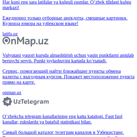
Har kuni eng sara latifalar va kulguli rasmlar. O‘zbek tilidagi kulgu
markazi!
Ежедневно только отборные анекдоты, смешные картинки.
Кузница юмора на узбекском языке!
latifa.uz
Valyutani yuqori kursda almashtirish uchun yaqin punktlarni aniqlab
beruvchi servis. Punkt joylashuvini kartada ko‘rsatadi.
Сервис, помогающий найти ближайшие пункты обмена
валюты с выгодным курсом. Покажет местоположение пункта
прямо на карте.
onmap.uz
O‘zbekcha telegram kanallarining eng katta katalogi. Faqt faol
kanallar, ruknlarda va batafsil statistikasi bilan.
Самый большой каталог телеграм каналов в Узбекистане.