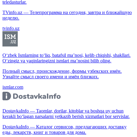
teledasturlar.
TVinfo.uz — Телепрограмма на сегодня, завтра и ближайшую
неделю.
tvinfo.uz
O‘zbek Ismlarning to‘liq, batafsil ma’nosi, kelib chiqishi, shakllari.
O‘zingiz va yaqinlaringizni ismlari ma’nosini bilib oling.
Полный смысл, происхождение, формы узбекских имён.
Узнайте смысл своего имени и имён близких.
ismlar.com
DostavkaInfo — Taomlar, dorilar, kitoblar va boshqa uy uchun
kerakli bo‘lagan narsalarni yetkazib berish xizmatlari bor servislar.
DostavkaInfo — Каталог сервисов, предлагающих доставку
еды, лекарств, книг и товаров для дома.