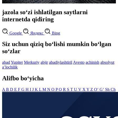
jazola so‘zi ishlatilgan saytlarni
internetda qidiring
Google
Яндекс
Bing
Siz uchun qiziq bo‘lishi mumkin bo‘lgan
so‘zlar
abad
Yupiter
Merkuriy
abjir
abadiylashtiril
Avesto
achinish
absolyut
aʼlochilik
Alifbo bo‘yicha
A
B
D
E
F
G
H
I
J
K
L
M
N
O
P
Q
R
S
T
U
V
X
Y
Z
O‘
G‘
Sh
Ch