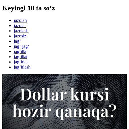
Keyingi 10 ta so‘z
jazolan
jazolat
jazolash
jazosiz
jag‘
jag‘-jag‘
jag‘illa
jag‘illat
jag‘irlat
jag‘irlash