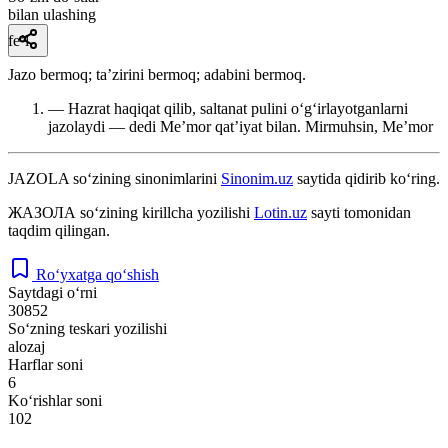
bilan ulashing
fe’l
Jazo bermoq; taʼzirini bermoq; adabini bermoq.
— Hazrat haqiqat qilib, saltanat pulini oʻgʻirlayotganlarni
jazolaydi — dedi Meʼmor qatʼiyat bilan.
Mirmuhsin, Meʼmor
JAZOLA
so‘zining sinonimlarini
Sinonim.uz
saytida qidirib ko‘ring.
ЖАЗОЛА
so‘zining kirillcha yozilishi
Lotin.uz
sayti tomonidan
taqdim qilingan.
Ro‘yxatga qo‘shish
Saytdagi o‘rni
30852
So‘zning teskari yozilishi
alozaj
Harflar soni
6
Ko‘rishlar soni
102