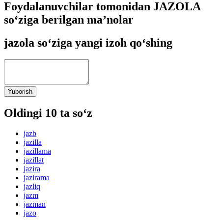
Foydalanuvchilar tomonidan JAZOLA
so‘ziga berilgan ma’nolar
jazola so‘ziga yangi izoh qo‘shing
Yuborish
Oldingi 10 ta so‘z
jazb
jazilla
jazillama
jazillat
jazira
jazirama
jazliq
jazm
jazman
jazo