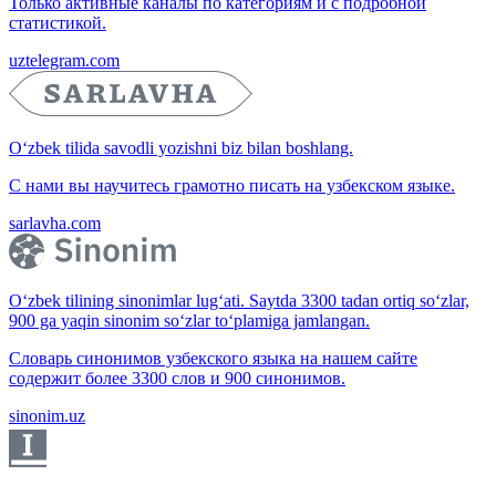
Только активные каналы по категориям и с подробной
статистикой.
uztelegram.com
O‘zbek tilida savodli yozishni biz bilan boshlang.
С нами вы научитесь грамотно писать на узбекском языке.
sarlavha.com
O‘zbek tilining sinonimlar lug‘ati. Saytda 3300 tadan ortiq so‘zlar,
900 ga yaqin sinonim so‘zlar to‘plamiga jamlangan.
Словарь синонимов узбекского языка на нашем сайте
содержит более 3300 слов и 900 синонимов.
sinonim.uz