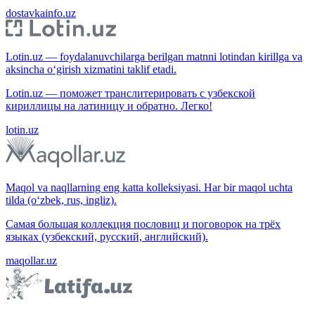
dostavkainfo.uz
Lotin.uz — foydalanuvchilarga berilgan matnni lotindan kirillga va
aksincha o‘girish xizmatini taklif etadi.
Lotin.uz — поможет транслитерировать с узбекской
кириллицы на латиницу и обратно. Легко!
lotin.uz
Maqol va naqllarning eng katta kolleksiyasi. Har bir maqol uchta
tilda (o‘zbek, rus, ingliz).
Самая большая коллекция пословиц и поговорок на трёх
языках (узбекский, русский, английский).
maqollar.uz